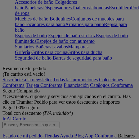
Accesorios de baño
Colgadores
baño
Papeleras
Dispensadores
Toalleros
Jaboneras
Escobillero
Port
de ropa
Muebles de baño
Botiquines
Conjuntos de muebles para
baño
Tocadores para baño
Armarios para baño
Repisa para
baño
Espejos de baño
Espejos de baño sin Luz
Espejos de baño
iluminados
Espejos de baño con aumento
Sanitarios
Bañeras
Lavabos
Mamparas
Grifería
Grifos para cocina
Grifos para ducha
Seguridad de baño
Barras de seguridad para baño
Resumen de tu pedido
¡Tu carrito está vacío!
Suscríbete a la newsletter
Todas las promociones
Colecciones
Conforama
Tarjeta Conforama
Financiación
Catálogos Conforama
Seguir Comprando
*Descuentos, cupones y servicios son aplicados en el carrito. Haz
clic en Tramitar Pedido para ver estos descuentos e importes
Pago 100% seguro
Total con descuento
(IVA incluido*)
Ir Al Carrito
Estado de mi pedido
Tiendas
Ayuda
Blog
App Conforama
Baleares