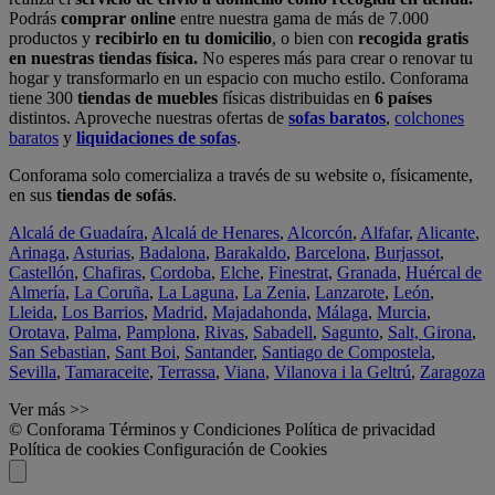
Podrás
comprar online
entre nuestra gama de más de 7.000
productos y
recibirlo en tu domicilio
, o bien con
recogida gratis
en nuestras tiendas física.
No esperes más para crear o renovar tu
hogar y transformarlo en un espacio con mucho estilo. Conforama
tiene 300
tiendas de muebles
físicas distribuidas en
6 países
distintos. Aproveche nuestras ofertas de
sofas baratos
,
colchones
baratos
y
liquidaciones de sofas
.
Conforama solo comercializa a través de su website o, físicamente,
en sus
tiendas de sofás
.
Alcalá de Guadaíra
,
Alcalá de Henares
,
Alcorcón
,
Alfafar
,
Alicante
,
Arinaga
,
Asturias
,
Badalona
,
Barakaldo
,
Barcelona
,
Burjassot
,
Castellón
,
Chafiras
,
Cordoba
,
Elche
,
Finestrat
,
Granada
,
Huércal de
Almería
,
La Coruña
,
La Laguna
,
La Zenia
,
Lanzarote
,
León
,
Lleida
,
Los Barrios
,
Madrid
,
Majadahonda
,
Málaga
,
Murcia
,
Orotava
,
Palma
,
Pamplona
,
Rivas
,
Sabadell
,
Sagunto
,
Salt, Girona
,
San Sebastian
,
Sant Boi
,
Santander
,
Santiago de Compostela
,
Sevilla
,
Tamaraceite
,
Terrassa
,
Viana
,
Vilanova i la Geltrú
,
Zaragoza
Ver más >>
© Conforama
Términos y Condiciones
Política de privacidad
Política de cookies
Configuración de Cookies