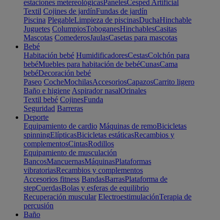
estaciones metereológicas
Paneles
Cesped Artificial
Textil
Cojines de jardín
Fundas de jardín
Piscina
Plegable
Limpieza de piscinas
Ducha
Hinchable
Juguetes
Columpios
Toboganes
Hinchables
Casitas
Mascotas
Comederos
Jaulas
Casetas para mascotas
Bebé
Habitación bebé
Humidificadores
Cestas
Colchón para
bebé
Muebles para habitación de bebé
Cunas
Cama
bebé
Decoración bebé
Paseo
Coche
Mochilas
Accesorios
Capazos
Carrito ligero
Baño e higiene
Aspirador nasal
Orinales
Textil bebé
Cojines
Funda
Seguridad
Barreras
Deporte
Equipamiento de cardio
Máquinas de remo
Bicicletas
spinning
Elípticas
Bicicletas estáticas
Recambios y
complementos
Cintas
Rodillos
Equipamiento de musculación
Bancos
Mancuernas
Máquinas
Plataformas
vibratorias
Recambios y complementos
Accesorios fitness
Bandas
Barras
Plataforma de
step
Cuerdas
Bolas y esferas de equilibrio
Recuperación muscular
Electroestimulación
Terapia de
percusión
Baño