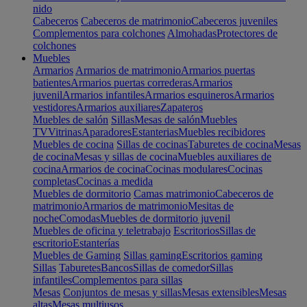
nido
Cabeceros
Cabeceros de matrimonio
Cabeceros juveniles
Complementos para colchones
Almohadas
Protectores de
colchones
Muebles
Armarios
Armarios de matrimonio
Armarios puertas
batientes
Armarios puertas correderas
Armarios
juvenil
Armarios infantiles
Armarios esquineros
Armarios
vestidores
Armarios auxiliares
Zapateros
Muebles de salón
Sillas
Mesas de salón
Muebles
TV
Vitrinas
Aparadores
Estanterias
Muebles recibidores
Muebles de cocina
Sillas de cocinas
Taburetes de cocina
Mesas
de cocina
Mesas y sillas de cocina
Muebles auxiliares de
cocina
Armarios de cocina
Cocinas modulares
Cocinas
completas
Cocinas a medida
Muebles de dormitorio
Camas matrimonio
Cabeceros de
matrimonio
Armarios de matrimonio
Mesitas de
noche
Comodas
Muebles de dormitorio juvenil
Muebles de oficina y teletrabajo
Escritorios
Sillas de
escritorio
Estanterías
Muebles de Gaming
Sillas gaming
Escritorios gaming
Sillas
Taburetes
Bancos
Sillas de comedor
Sillas
infantiles
Complementos para sillas
Mesas
Conjuntos de mesas y sillas
Mesas extensibles
Mesas
altas
Mesas multiusos