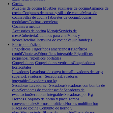
Cocina
Muebles de cocina
Muebles auxiliares de cocina
Armarios de
cocina
Conjuntos de mesas y sillas de cocina
Mesas de
cocina
Sillas de cocina
Taburetes de cocina
Cocinas
modulares
Cocinas completas
Cocinas a medida
Accesorios de cocina
Menaje
Servicio de
mesa
Cubertería
Cuchillos para chef
Vinos y
licores
Botellas
Utensilios de cocina
Vajilla
Bandejas
Electrodomésticos
Frigoríficos
Frigoríficos americanos
Frigoríficos
combi
Vinotecas
Frigoríficos integrables
Frigoríficos
pequeños
Frigoríficos portátiles
Congeladores
Congeladores verticales
Congeladores
horizontales
Lavadoras
Lavadoras de carga frontal
Lavadoras de carga
superior
Lavadoras - Secadoras
Lavadoras
integrables
Lavadoras por kg
Secadoras
Lavadoras - Secadoras
Secadoras con bomba de
calor
Secadoras de condensación
Secadoras de
evacuación
Secadoras integrables
Secadoras por Kg
Hornos
Conjunto de horno y placa
Hornos
convencionales
Hornos pirolíticos
Hornos multifunción
Placas de cocina
Conjunto de horno y
placa
Vitrocerámica
Placas de inducción
Placas de gas