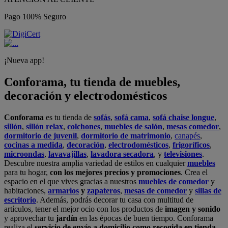
Pago 100% Seguro
¡Nueva app!
Conforama, tu tienda de muebles,
decoración y electrodomésticos
Conforama
es tu tienda de
sofás
,
sofá cama
,
sofá chaise longue
,
sillón
,
sillón relax
,
colchones
,
muebles de salón
,
mesas comedor
,
dormitorio de juvenil
,
dormitorio de matrimonio
,
canapés
,
cocinas a medida
,
decoración
,
electrodomésticos
,
frigoríficos
,
microondas
,
lavavajillas
,
lavadora secadora
, y
televisiones
.
Descubre nuestra amplia variedad de estilos en cualquier
muebles
para tu hogar,
con los mejores precios y promociones
. Crea el
espacio en el que vives gracias a nuestros
muebles de comedor
y
habitaciones,
armarios
y
zapateros
,
mesas de comedor
y
sillas de
escritorio
. Además, podrás decorar tu casa con multitud de
artículos, tener el mejor ocio con los productos de
imagen y sonido
y aprovechar tu
jardín
en las épocas de buen tiempo. Conforama
realiza el
servicio de envío a domicilio como recogida en tienda.