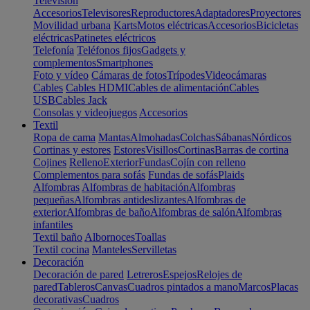
Televisión
Accesorios
Televisores
Reproductores
Adaptadores
Proyectores
Movilidad urbana
Karts
Motos eléctricas
Accesorios
Bicicletas
eléctricas
Patinetes eléctricos
Telefonía
Teléfonos fijos
Gadgets y
complementos
Smartphones
Foto y vídeo
Cámaras de fotos
Trípodes
Videocámaras
Cables
Cables HDMI
Cables de alimentación
Cables
USB
Cables Jack
Consolas y videojuegos
Accesorios
Textil
Ropa de cama
Mantas
Almohadas
Colchas
Sábanas
Nórdicos
Cortinas y estores
Estores
Visillos
Cortinas
Barras de cortina
Cojines
Relleno
Exterior
Fundas
Cojín con relleno
Complementos para sofás
Fundas de sofás
Plaids
Alfombras
Alfombras de habitación
Alfombras
pequeñas
Alfombras antideslizantes
Alfombras de
exterior
Alfombras de baño
Alfombras de salón
Alfombras
infantiles
Textil baño
Albornoces
Toallas
Textil cocina
Manteles
Servilletas
Decoración
Decoración de pared
Letreros
Espejos
Relojes de
pared
Tableros
Canvas
Cuadros pintados a mano
Marcos
Placas
decorativas
Cuadros