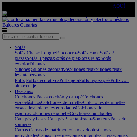
🔵Cambia tu electro con
-10% EXTRA
de descuento ☑️
AQUÍ
Baleares
Canarias
Sofás
Sofás
Chaise Longue
Rinconeras
Sofás cama
Sofás 2
plazas
Sofás 3 plazas
Sofás de piel
Sofás relax
Sofás
exterior
Divanes
Sillones
Sillones decorativos
Sillones relax
Sillones relax
levantapersonas
Puffs
Puffs decorativos
Puffs pera
Puffs reposapiés
Puffs con
almacenaje
Descanso
Colchones
Packs colchón y canapé
Colchones
viscoelásticos
Colchones de muelles
Colchones de muelles
ensacados
Colchones enrollados
Colchones de
espuma
Colchones para bebé
Colchones hinchables
Canapés y bases
Canapés
Base tapizadas
Somieres
Patas de
somieres
Camas
Camas de matrimonio
Camas dobles
Camas
individuales
Camas juveniles
Camas infantiles
Literas
Camas