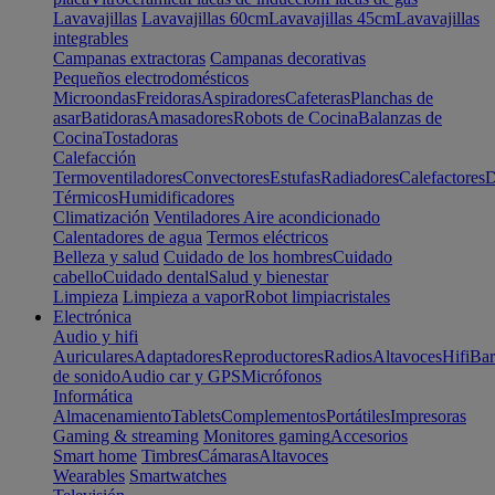
Lavavajillas
Lavavajillas 60cm
Lavavajillas 45cm
Lavavajillas
integrables
Campanas extractoras
Campanas decorativas
Pequeños electrodomésticos
Microondas
Freidoras
Aspiradores
Cafeteras
Planchas de
asar
Batidoras
Amasadores
Robots de Cocina
Balanzas de
Cocina
Tostadoras
Calefacción
Termoventiladores
Convectores
Estufas
Radiadores
Calefactores
D
Térmicos
Humidificadores
Climatización
Ventiladores
Aire acondicionado
Calentadores de agua
Termos eléctricos
Belleza y salud
Cuidado de los hombres
Cuidado
cabello
Cuidado dental
Salud y bienestar
Limpieza
Limpieza a vapor
Robot limpiacristales
Electrónica
Audio y hifi
Auriculares
Adaptadores
Reproductores
Radios
Altavoces
Hifi
Bar
de sonido
Audio car y GPS
Micrófonos
Informática
Almacenamiento
Tablets
Complementos
Portátiles
Impresoras
Gaming & streaming
Monitores gaming
Accesorios
Smart home
Timbres
Cámaras
Altavoces
Wearables
Smartwatches