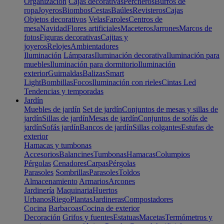
Organización
Cajas decorativas
Percheros
Burros de
ropa
Joyeros
Biombos
Cestas
Baúles
Revisteros
Cajas
Objetos decorativos
Velas
Faroles
Centros de
mesa
Navidad
Flores artificiales
Maceteros
Jarrones
Marcos de
fotos
Figuras decorativas
Cajitas y
joyeros
Relojes
Ambientadores
Iluminación
Lámparas
Iluminación decorativa
Iluminación para
muebles
Iluminación para dormitorio
Iluminación
exterior
Guirnaldas
Balizas
Smart
Light
Bombillas
Focos
Iluminación con rieles
Cintas Led
Tendencias y temporadas
Jardín
Muebles de jardín
Set de jardín
Conjuntos de mesas y sillas de
jardín
Sillas de jardín
Mesas de jardín
Conjuntos de sofás de
jardín
Sofás jardín
Bancos de jardín
Sillas colgantes
Estufas de
exterior
Hamacas y tumbonas
Accesorios
Balancines
Tumbonas
Hamacas
Columpios
Pérgolas
Cenadores
Carpas
Pérgolas
Parasoles
Sombrillas
Parasoles
Toldos
Almacenamiento
Armarios
Arcones
Jardinería
Maquinaria
Huertos
Urbanos
Riego
Plantas
Jardineras
Compostadores
Cocina
Barbacoas
Cocina de exterior
Decoración
Grifos y fuentes
Estatuas
Macetas
Termómetros y