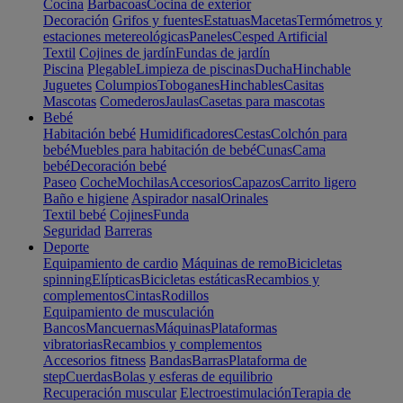
Cocina
Barbacoas
Cocina de exterior
Decoración
Grifos y fuentes
Estatuas
Macetas
Termómetros y
estaciones metereológicas
Paneles
Cesped Artificial
Textil
Cojines de jardín
Fundas de jardín
Piscina
Plegable
Limpieza de piscinas
Ducha
Hinchable
Juguetes
Columpios
Toboganes
Hinchables
Casitas
Mascotas
Comederos
Jaulas
Casetas para mascotas
Bebé
Habitación bebé
Humidificadores
Cestas
Colchón para
bebé
Muebles para habitación de bebé
Cunas
Cama
bebé
Decoración bebé
Paseo
Coche
Mochilas
Accesorios
Capazos
Carrito ligero
Baño e higiene
Aspirador nasal
Orinales
Textil bebé
Cojines
Funda
Seguridad
Barreras
Deporte
Equipamiento de cardio
Máquinas de remo
Bicicletas
spinning
Elípticas
Bicicletas estáticas
Recambios y
complementos
Cintas
Rodillos
Equipamiento de musculación
Bancos
Mancuernas
Máquinas
Plataformas
vibratorias
Recambios y complementos
Accesorios fitness
Bandas
Barras
Plataforma de
step
Cuerdas
Bolas y esferas de equilibrio
Recuperación muscular
Electroestimulación
Terapia de