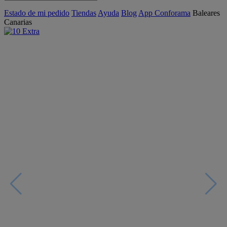
Estado de mi pedido
Tiendas
Ayuda
Blog
App Conforama
Baleares
Canarias