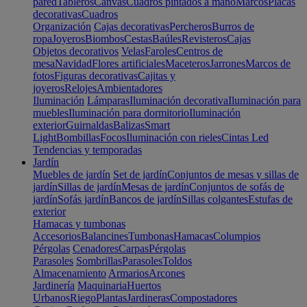
pared
Tableros
Canvas
Cuadros pintados a mano
Marcos
Placas
decorativas
Cuadros
Organización
Cajas decorativas
Percheros
Burros de
ropa
Joyeros
Biombos
Cestas
Baúles
Revisteros
Cajas
Objetos decorativos
Velas
Faroles
Centros de
mesa
Navidad
Flores artificiales
Maceteros
Jarrones
Marcos de
fotos
Figuras decorativas
Cajitas y
joyeros
Relojes
Ambientadores
Iluminación
Lámparas
Iluminación decorativa
Iluminación para
muebles
Iluminación para dormitorio
Iluminación
exterior
Guirnaldas
Balizas
Smart
Light
Bombillas
Focos
Iluminación con rieles
Cintas Led
Tendencias y temporadas
Jardín
Muebles de jardín
Set de jardín
Conjuntos de mesas y sillas de
jardín
Sillas de jardín
Mesas de jardín
Conjuntos de sofás de
jardín
Sofás jardín
Bancos de jardín
Sillas colgantes
Estufas de
exterior
Hamacas y tumbonas
Accesorios
Balancines
Tumbonas
Hamacas
Columpios
Pérgolas
Cenadores
Carpas
Pérgolas
Parasoles
Sombrillas
Parasoles
Toldos
Almacenamiento
Armarios
Arcones
Jardinería
Maquinaria
Huertos
Urbanos
Riego
Plantas
Jardineras
Compostadores