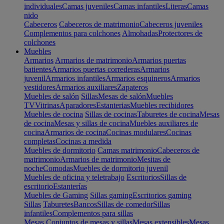
individuales
Camas juveniles
Camas infantiles
Literas
Camas
nido
Cabeceros
Cabeceros de matrimonio
Cabeceros juveniles
Complementos para colchones
Almohadas
Protectores de
colchones
Muebles
Armarios
Armarios de matrimonio
Armarios puertas
batientes
Armarios puertas correderas
Armarios
juvenil
Armarios infantiles
Armarios esquineros
Armarios
vestidores
Armarios auxiliares
Zapateros
Muebles de salón
Sillas
Mesas de salón
Muebles
TV
Vitrinas
Aparadores
Estanterias
Muebles recibidores
Muebles de cocina
Sillas de cocinas
Taburetes de cocina
Mesas
de cocina
Mesas y sillas de cocina
Muebles auxiliares de
cocina
Armarios de cocina
Cocinas modulares
Cocinas
completas
Cocinas a medida
Muebles de dormitorio
Camas matrimonio
Cabeceros de
matrimonio
Armarios de matrimonio
Mesitas de
noche
Comodas
Muebles de dormitorio juvenil
Muebles de oficina y teletrabajo
Escritorios
Sillas de
escritorio
Estanterías
Muebles de Gaming
Sillas gaming
Escritorios gaming
Sillas
Taburetes
Bancos
Sillas de comedor
Sillas
infantiles
Complementos para sillas
Mesas
Conjuntos de mesas y sillas
Mesas extensibles
Mesas