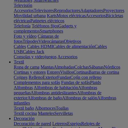
Wearables
Smartwatches
Televisión
Accesorios
Televisores
Reproductores
Adaptadores
Proyectores
Movilidad urbana
Karts
Motos eléctricas
Accesorios
Bicicletas
eléctricas
Patinetes eléctricos
Telefonía
Teléfonos fijos
Gadgets y
complementos
Smartphones
Foto y vídeo
Cámaras de
fotos
Trípodes
Videocámaras
Objetivos
Cables
Cables HDMI
Cables de alimentación
Cables
USB
Cables Jack
Consolas y videojuegos
Accesorios
Textil
Ropa de cama
Mantas
Almohadas
Colchas
Sábanas
Nórdicos
Cortinas y estores
Estores
Visillos
Cortinas
Barras de cortina
Cojines
Relleno
Exterior
Fundas
Cojín con relleno
Complementos para sofás
Fundas de sofás
Plaids
Alfombras
Alfombras de habitación
Alfombras
pequeñas
Alfombras antideslizantes
Alfombras de
exterior
Alfombras de baño
Alfombras de salón
Alfombras
infantiles
Textil baño
Albornoces
Toallas
Textil cocina
Manteles
Servilletas
Decoración
Decoración de pared
Letreros
Espejos
Relojes de