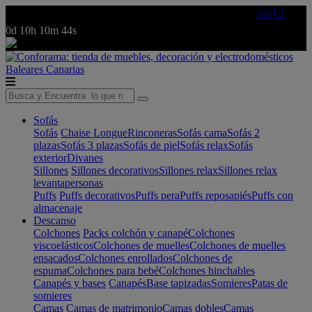
🔵Cambia tu electro con
-10% EXTRA
de descuento ☑️
AQUÍ
0d
10h
10m
44s
Baleares
Canarias
Sofás
Sofás
Chaise Longue
Rinconeras
Sofás cama
Sofás 2
plazas
Sofás 3 plazas
Sofás de piel
Sofás relax
Sofás
exterior
Divanes
Sillones
Sillones decorativos
Sillones relax
Sillones relax
levantapersonas
Puffs
Puffs decorativos
Puffs pera
Puffs reposapiés
Puffs con
almacenaje
Descanso
Colchones
Packs colchón y canapé
Colchones
viscoelásticos
Colchones de muelles
Colchones de muelles
ensacados
Colchones enrollados
Colchones de
espuma
Colchones para bebé
Colchones hinchables
Canapés y bases
Canapés
Base tapizadas
Somieres
Patas de
somieres
Camas
Camas de matrimonio
Camas dobles
Camas