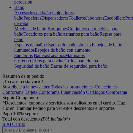
percusión
Baño
Accesorios de baño
Colgadores
baño
Papeleras
Dispensadores
Toalleros
Jaboneras
Escobillero
Port
de ropa
Muebles de baño
Botiquines
Conjuntos de muebles para
baño
Tocadores para baño
Armarios para baño
Repisa para
baño
Espejos de baño
Espejos de baño sin Luz
Espejos de baño
iluminados
Espejos de baño con aumento
Sanitarios
Bañeras
Lavabos
Mamparas
Grifería
Grifos para cocina
Grifos para ducha
Seguridad de baño
Barras de seguridad para baño
Resumen de tu pedido
¡Tu carrito está vacío!
Suscríbete a la newsletter
Todas las promociones
Colecciones
Conforama
Tarjeta Conforama
Financiación
Catálogos Conforama
Seguir Comprando
*Descuentos, cupones y servicios son aplicados en el carrito. Haz
clic en Tramitar Pedido para ver estos descuentos e importes
Pago 100% seguro
Total con descuento
(IVA incluido*)
Ir Al Carrito