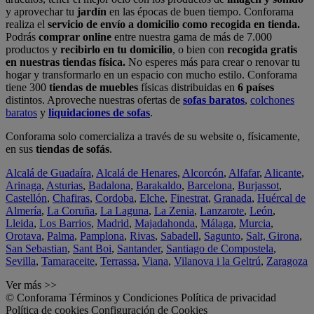
y aprovechar tu
jardín
en las épocas de buen tiempo. Conforama
realiza el
servicio de envío a domicilio como recogida en tienda.
Podrás
comprar online
entre nuestra gama de más de 7.000
productos y
recibirlo en tu domicilio
, o bien con
recogida gratis
en nuestras tiendas física.
No esperes más para crear o renovar tu
hogar y transformarlo en un espacio con mucho estilo. Conforama
tiene 300
tiendas de muebles
físicas distribuidas en
6 países
distintos. Aproveche nuestras ofertas de
sofas baratos
,
colchones
baratos
y
liquidaciones de sofas
.
Conforama solo comercializa a través de su website o, físicamente,
en sus
tiendas de sofás
.
Alcalá de Guadaíra
,
Alcalá de Henares
,
Alcorcón
,
Alfafar
,
Alicante
,
Arinaga
,
Asturias
,
Badalona
,
Barakaldo
,
Barcelona
,
Burjassot
,
Castellón
,
Chafiras
,
Cordoba
,
Elche
,
Finestrat
,
Granada
,
Huércal de
Almería
,
La Coruña
,
La Laguna
,
La Zenia
,
Lanzarote
,
León
,
Lleida
,
Los Barrios
,
Madrid
,
Majadahonda
,
Málaga
,
Murcia
,
Orotava
,
Palma
,
Pamplona
,
Rivas
,
Sabadell
,
Sagunto
,
Salt, Girona
,
San Sebastian
,
Sant Boi
,
Santander
,
Santiago de Compostela
,
Sevilla
,
Tamaraceite
,
Terrassa
,
Viana
,
Vilanova i la Geltrú
,
Zaragoza
Ver más >>
© Conforama
Términos y Condiciones
Política de privacidad
Política de cookies
Configuración de Cookies