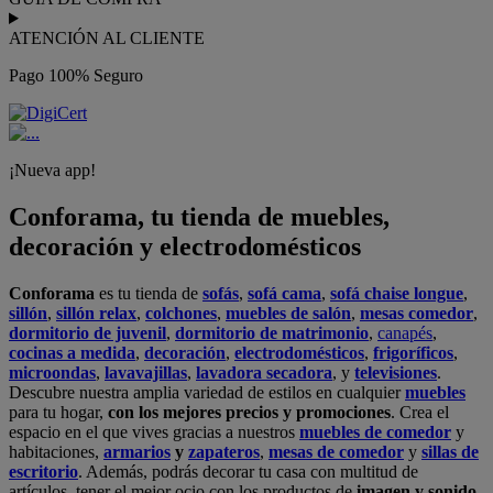
ATENCIÓN AL CLIENTE
Pago 100% Seguro
¡Nueva app!
Conforama, tu tienda de muebles,
decoración y electrodomésticos
Conforama
es tu tienda de
sofás
,
sofá cama
,
sofá chaise longue
,
sillón
,
sillón relax
,
colchones
,
muebles de salón
,
mesas comedor
,
dormitorio de juvenil
,
dormitorio de matrimonio
,
canapés
,
cocinas a medida
,
decoración
,
electrodomésticos
,
frigoríficos
,
microondas
,
lavavajillas
,
lavadora secadora
, y
televisiones
.
Descubre nuestra amplia variedad de estilos en cualquier
muebles
para tu hogar,
con los mejores precios y promociones
. Crea el
espacio en el que vives gracias a nuestros
muebles de comedor
y
habitaciones,
armarios
y
zapateros
,
mesas de comedor
y
sillas de
escritorio
. Además, podrás decorar tu casa con multitud de
artículos, tener el mejor ocio con los productos de
imagen y sonido