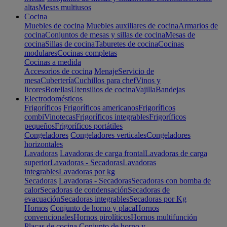
altas
Mesas multiusos
Cocina
Muebles de cocina
Muebles auxiliares de cocina
Armarios de
cocina
Conjuntos de mesas y sillas de cocina
Mesas de
cocina
Sillas de cocina
Taburetes de cocina
Cocinas
modulares
Cocinas completas
Cocinas a medida
Accesorios de cocina
Menaje
Servicio de
mesa
Cubertería
Cuchillos para chef
Vinos y
licores
Botellas
Utensilios de cocina
Vajilla
Bandejas
Electrodomésticos
Frigoríficos
Frigoríficos americanos
Frigoríficos
combi
Vinotecas
Frigoríficos integrables
Frigoríficos
pequeños
Frigoríficos portátiles
Congeladores
Congeladores verticales
Congeladores
horizontales
Lavadoras
Lavadoras de carga frontal
Lavadoras de carga
superior
Lavadoras - Secadoras
Lavadoras
integrables
Lavadoras por kg
Secadoras
Lavadoras - Secadoras
Secadoras con bomba de
calor
Secadoras de condensación
Secadoras de
evacuación
Secadoras integrables
Secadoras por Kg
Hornos
Conjunto de horno y placa
Hornos
convencionales
Hornos pirolíticos
Hornos multifunción
Placas de cocina
Conjunto de horno y