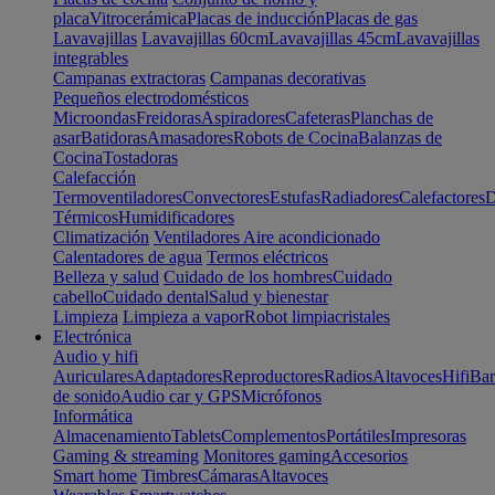
placa
Vitrocerámica
Placas de inducción
Placas de gas
Lavavajillas
Lavavajillas 60cm
Lavavajillas 45cm
Lavavajillas
integrables
Campanas extractoras
Campanas decorativas
Pequeños electrodomésticos
Microondas
Freidoras
Aspiradores
Cafeteras
Planchas de
asar
Batidoras
Amasadores
Robots de Cocina
Balanzas de
Cocina
Tostadoras
Calefacción
Termoventiladores
Convectores
Estufas
Radiadores
Calefactores
D
Térmicos
Humidificadores
Climatización
Ventiladores
Aire acondicionado
Calentadores de agua
Termos eléctricos
Belleza y salud
Cuidado de los hombres
Cuidado
cabello
Cuidado dental
Salud y bienestar
Limpieza
Limpieza a vapor
Robot limpiacristales
Electrónica
Audio y hifi
Auriculares
Adaptadores
Reproductores
Radios
Altavoces
Hifi
Bar
de sonido
Audio car y GPS
Micrófonos
Informática
Almacenamiento
Tablets
Complementos
Portátiles
Impresoras
Gaming & streaming
Monitores gaming
Accesorios
Smart home
Timbres
Cámaras
Altavoces