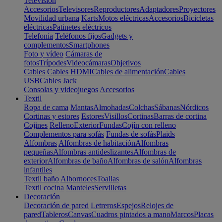
Televisión
Accesorios
Televisores
Reproductores
Adaptadores
Proyectores
Movilidad urbana
Karts
Motos eléctricas
Accesorios
Bicicletas
eléctricas
Patinetes eléctricos
Telefonía
Teléfonos fijos
Gadgets y
complementos
Smartphones
Foto y vídeo
Cámaras de
fotos
Trípodes
Videocámaras
Objetivos
Cables
Cables HDMI
Cables de alimentación
Cables
USB
Cables Jack
Consolas y videojuegos
Accesorios
Textil
Ropa de cama
Mantas
Almohadas
Colchas
Sábanas
Nórdicos
Cortinas y estores
Estores
Visillos
Cortinas
Barras de cortina
Cojines
Relleno
Exterior
Fundas
Cojín con relleno
Complementos para sofás
Fundas de sofás
Plaids
Alfombras
Alfombras de habitación
Alfombras
pequeñas
Alfombras antideslizantes
Alfombras de
exterior
Alfombras de baño
Alfombras de salón
Alfombras
infantiles
Textil baño
Albornoces
Toallas
Textil cocina
Manteles
Servilletas
Decoración
Decoración de pared
Letreros
Espejos
Relojes de
pared
Tableros
Canvas
Cuadros pintados a mano
Marcos
Placas