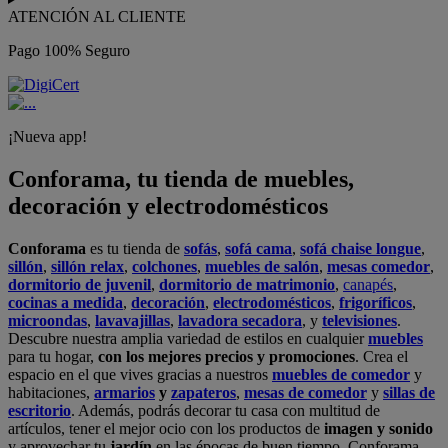
ATENCIÓN AL CLIENTE
Pago 100% Seguro
¡Nueva app!
Conforama, tu tienda de muebles,
decoración y electrodomésticos
Conforama
es tu tienda de
sofás
,
sofá cama
,
sofá chaise longue
,
sillón
,
sillón relax
,
colchones
,
muebles de salón
,
mesas comedor
,
dormitorio de juvenil
,
dormitorio de matrimonio
,
canapés
,
cocinas a medida
,
decoración
,
electrodomésticos
,
frigoríficos
,
microondas
,
lavavajillas
,
lavadora secadora
, y
televisiones
.
Descubre nuestra amplia variedad de estilos en cualquier
muebles
para tu hogar,
con los mejores precios y promociones
. Crea el
espacio en el que vives gracias a nuestros
muebles de comedor
y
habitaciones,
armarios
y
zapateros
,
mesas de comedor
y
sillas de
escritorio
. Además, podrás decorar tu casa con multitud de
artículos, tener el mejor ocio con los productos de
imagen y sonido
y aprovechar tu
jardín
en las épocas de buen tiempo. Conforama