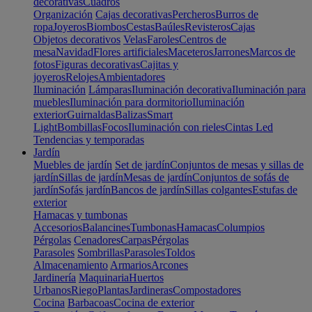
decorativas
Cuadros
Organización
Cajas decorativas
Percheros
Burros de
ropa
Joyeros
Biombos
Cestas
Baúles
Revisteros
Cajas
Objetos decorativos
Velas
Faroles
Centros de
mesa
Navidad
Flores artificiales
Maceteros
Jarrones
Marcos de
fotos
Figuras decorativas
Cajitas y
joyeros
Relojes
Ambientadores
Iluminación
Lámparas
Iluminación decorativa
Iluminación para
muebles
Iluminación para dormitorio
Iluminación
exterior
Guirnaldas
Balizas
Smart
Light
Bombillas
Focos
Iluminación con rieles
Cintas Led
Tendencias y temporadas
Jardín
Muebles de jardín
Set de jardín
Conjuntos de mesas y sillas de
jardín
Sillas de jardín
Mesas de jardín
Conjuntos de sofás de
jardín
Sofás jardín
Bancos de jardín
Sillas colgantes
Estufas de
exterior
Hamacas y tumbonas
Accesorios
Balancines
Tumbonas
Hamacas
Columpios
Pérgolas
Cenadores
Carpas
Pérgolas
Parasoles
Sombrillas
Parasoles
Toldos
Almacenamiento
Armarios
Arcones
Jardinería
Maquinaria
Huertos
Urbanos
Riego
Plantas
Jardineras
Compostadores
Cocina
Barbacoas
Cocina de exterior