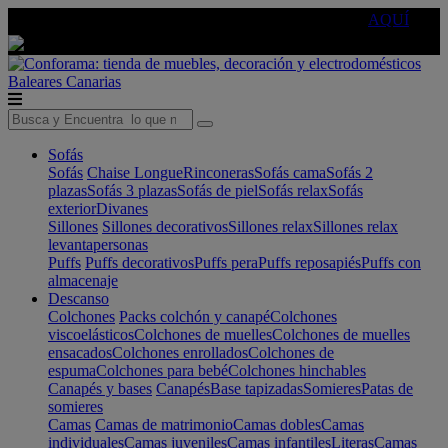
🔵Cambia tu electro con
-10% EXTRA
de descuento ☑️
AQUÍ
Baleares
Canarias
Sofás
Sofás
Chaise Longue
Rinconeras
Sofás cama
Sofás 2
plazas
Sofás 3 plazas
Sofás de piel
Sofás relax
Sofás
exterior
Divanes
Sillones
Sillones decorativos
Sillones relax
Sillones relax
levantapersonas
Puffs
Puffs decorativos
Puffs pera
Puffs reposapiés
Puffs con
almacenaje
Descanso
Colchones
Packs colchón y canapé
Colchones
viscoelásticos
Colchones de muelles
Colchones de muelles
ensacados
Colchones enrollados
Colchones de
espuma
Colchones para bebé
Colchones hinchables
Canapés y bases
Canapés
Base tapizadas
Somieres
Patas de
somieres
Camas
Camas de matrimonio
Camas dobles
Camas
individuales
Camas juveniles
Camas infantiles
Literas
Camas