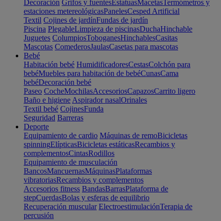
Decoración
Grifos y fuentes
Estatuas
Macetas
Termómetros y
estaciones metereológicas
Paneles
Cesped Artificial
Textil
Cojines de jardín
Fundas de jardín
Piscina
Plegable
Limpieza de piscinas
Ducha
Hinchable
Juguetes
Columpios
Toboganes
Hinchables
Casitas
Mascotas
Comederos
Jaulas
Casetas para mascotas
Bebé
Habitación bebé
Humidificadores
Cestas
Colchón para
bebé
Muebles para habitación de bebé
Cunas
Cama
bebé
Decoración bebé
Paseo
Coche
Mochilas
Accesorios
Capazos
Carrito ligero
Baño e higiene
Aspirador nasal
Orinales
Textil bebé
Cojines
Funda
Seguridad
Barreras
Deporte
Equipamiento de cardio
Máquinas de remo
Bicicletas
spinning
Elípticas
Bicicletas estáticas
Recambios y
complementos
Cintas
Rodillos
Equipamiento de musculación
Bancos
Mancuernas
Máquinas
Plataformas
vibratorias
Recambios y complementos
Accesorios fitness
Bandas
Barras
Plataforma de
step
Cuerdas
Bolas y esferas de equilibrio
Recuperación muscular
Electroestimulación
Terapia de
percusión