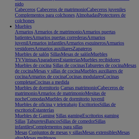
nido
Cabeceros
Cabeceros de matrimonio
Cabeceros juveniles
Complementos para colchones
Almohadas
Protectores de
colchones
Muebles
Armarios
Armarios de matrimonio
Armarios puertas
batientes
Armarios puertas correderas
Armarios
juvenil
Armarios infantiles
Armarios esquineros
Armarios
vestidores
Armarios auxiliares
Zapateros
Muebles de salón
Sillas
Mesas de salón
Muebles
TV
Vitrinas
Aparadores
Estanterias
Muebles recibidores
Muebles de cocina
Sillas de cocinas
Taburetes de cocina
Mesas
de cocina
Mesas y sillas de cocina
Muebles auxiliares de
cocina
Armarios de cocina
Cocinas modulares
Cocinas
completas
Cocinas a medida
Muebles de dormitorio
Camas matrimonio
Cabeceros de
matrimonio
Armarios de matrimonio
Mesitas de
noche
Comodas
Muebles de dormitorio juvenil
Muebles de oficina y teletrabajo
Escritorios
Sillas de
escritorio
Estanterías
Muebles de Gaming
Sillas gaming
Escritorios gaming
Sillas
Taburetes
Bancos
Sillas de comedor
Sillas
infantiles
Complementos para sillas
Mesas
Conjuntos de mesas y sillas
Mesas extensibles
Mesas
altas
Mesas multiusos