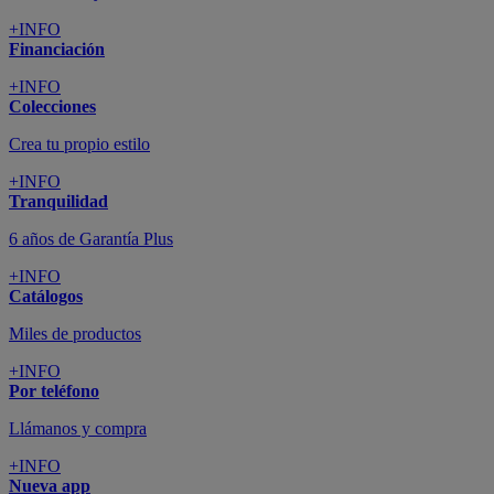
+INFO
Financiación
+INFO
Colecciones
Crea tu propio estilo
+INFO
Tranquilidad
6 años de Garantía Plus
+INFO
Catálogos
Miles de productos
+INFO
Por teléfono
Llámanos y compra
+INFO
Nueva app