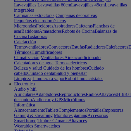
Lavavajillas
Lavavajillas 60cm
Lavavajillas 45cm
Lavavajillas
integrables
Campanas extractoras
Campanas decorativas
Pequeños electrodomésticos
Microondas
Freidoras
Aspiradores
Cafeteras
Planchas de
asar
Batidoras
Amasadores
Robots de Cocina
Balanzas de
Cocina
Tostadoras
Calefacción
Termoventiladores
Convectores
Estufas
Radiadores
Calefactores
D
Térmicos
Humidificadores
Climatización
Ventiladores
Aire acondicionado
Calentadores de agua
Termos eléctricos
Belleza y salud
Cuidado de los hombres
Cuidado
cabello
Cuidado dental
Salud y bienestar
Limpieza
Limpieza a vapor
Robot limpiacristales
Electrónica
Audio y hifi
Auriculares
Adaptadores
Reproductores
Radios
Altavoces
Hifi
Bar
de sonido
Audio car y GPS
Micrófonos
Informática
Almacenamiento
Tablets
Complementos
Portátiles
Impresoras
Gaming & streaming
Monitores gaming
Accesorios
Smart home
Timbres
Cámaras
Altavoces
Wearables
Smartwatches