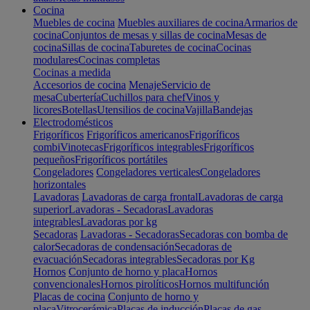
Cocina
Muebles de cocina
Muebles auxiliares de cocina
Armarios de
cocina
Conjuntos de mesas y sillas de cocina
Mesas de
cocina
Sillas de cocina
Taburetes de cocina
Cocinas
modulares
Cocinas completas
Cocinas a medida
Accesorios de cocina
Menaje
Servicio de
mesa
Cubertería
Cuchillos para chef
Vinos y
licores
Botellas
Utensilios de cocina
Vajilla
Bandejas
Electrodomésticos
Frigoríficos
Frigoríficos americanos
Frigoríficos
combi
Vinotecas
Frigoríficos integrables
Frigoríficos
pequeños
Frigoríficos portátiles
Congeladores
Congeladores verticales
Congeladores
horizontales
Lavadoras
Lavadoras de carga frontal
Lavadoras de carga
superior
Lavadoras - Secadoras
Lavadoras
integrables
Lavadoras por kg
Secadoras
Lavadoras - Secadoras
Secadoras con bomba de
calor
Secadoras de condensación
Secadoras de
evacuación
Secadoras integrables
Secadoras por Kg
Hornos
Conjunto de horno y placa
Hornos
convencionales
Hornos pirolíticos
Hornos multifunción
Placas de cocina
Conjunto de horno y
placa
Vitrocerámica
Placas de inducción
Placas de gas