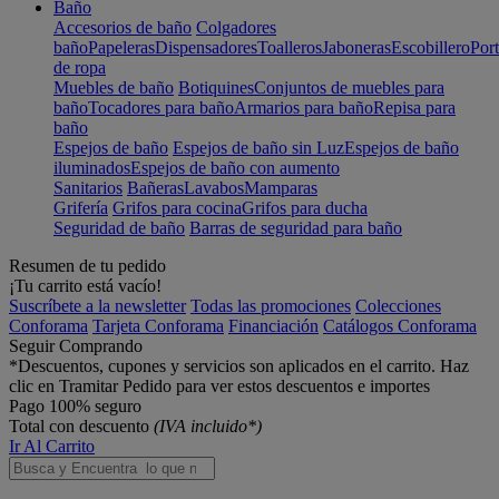
Baño
Accesorios de baño
Colgadores
baño
Papeleras
Dispensadores
Toalleros
Jaboneras
Escobillero
Port
de ropa
Muebles de baño
Botiquines
Conjuntos de muebles para
baño
Tocadores para baño
Armarios para baño
Repisa para
baño
Espejos de baño
Espejos de baño sin Luz
Espejos de baño
iluminados
Espejos de baño con aumento
Sanitarios
Bañeras
Lavabos
Mamparas
Grifería
Grifos para cocina
Grifos para ducha
Seguridad de baño
Barras de seguridad para baño
Resumen de tu pedido
¡Tu carrito está vacío!
Suscríbete a la newsletter
Todas las promociones
Colecciones
Conforama
Tarjeta Conforama
Financiación
Catálogos Conforama
Seguir Comprando
*Descuentos, cupones y servicios son aplicados en el carrito. Haz
clic en Tramitar Pedido para ver estos descuentos e importes
Pago 100% seguro
Total con descuento
(IVA incluido*)
Ir Al Carrito