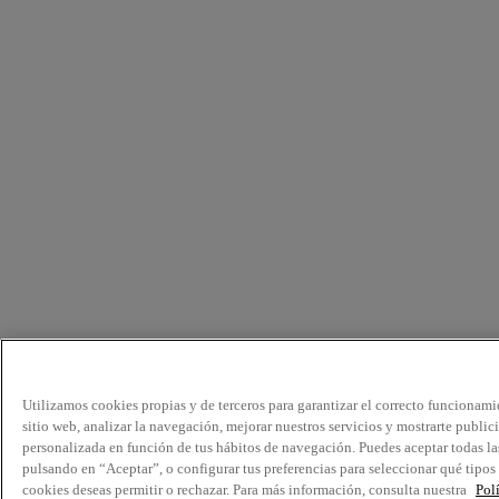
Utilizamos cookies propias y de terceros para garantizar el correcto funcionami
sitio web, analizar la navegación, mejorar nuestros servicios y mostrarte public
personalizada en función de tus hábitos de navegación. Puedes aceptar todas la
pulsando en “Aceptar”, o configurar tus preferencias para seleccionar qué tipos
cookies deseas permitir o rechazar. Para más información, consulta nuestra
Pol