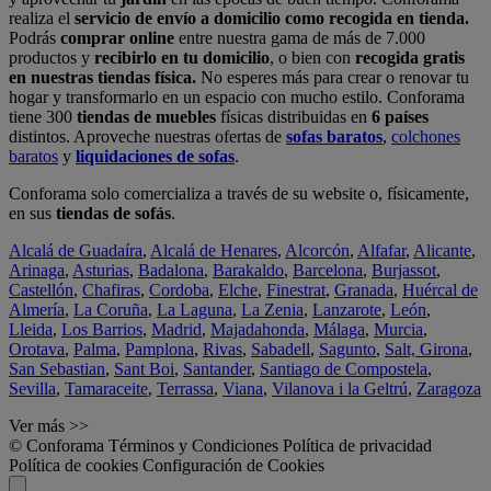
realiza el
servicio de envío a domicilio como recogida en tienda.
Podrás
comprar online
entre nuestra gama de más de 7.000
productos y
recibirlo en tu domicilio
, o bien con
recogida gratis
en nuestras tiendas física.
No esperes más para crear o renovar tu
hogar y transformarlo en un espacio con mucho estilo. Conforama
tiene 300
tiendas de muebles
físicas distribuidas en
6 países
distintos. Aproveche nuestras ofertas de
sofas baratos
,
colchones
baratos
y
liquidaciones de sofas
.
Conforama solo comercializa a través de su website o, físicamente,
en sus
tiendas de sofás
.
Alcalá de Guadaíra
,
Alcalá de Henares
,
Alcorcón
,
Alfafar
,
Alicante
,
Arinaga
,
Asturias
,
Badalona
,
Barakaldo
,
Barcelona
,
Burjassot
,
Castellón
,
Chafiras
,
Cordoba
,
Elche
,
Finestrat
,
Granada
,
Huércal de
Almería
,
La Coruña
,
La Laguna
,
La Zenia
,
Lanzarote
,
León
,
Lleida
,
Los Barrios
,
Madrid
,
Majadahonda
,
Málaga
,
Murcia
,
Orotava
,
Palma
,
Pamplona
,
Rivas
,
Sabadell
,
Sagunto
,
Salt, Girona
,
San Sebastian
,
Sant Boi
,
Santander
,
Santiago de Compostela
,
Sevilla
,
Tamaraceite
,
Terrassa
,
Viana
,
Vilanova i la Geltrú
,
Zaragoza
Ver más >>
© Conforama
Términos y Condiciones
Política de privacidad
Política de cookies
Configuración de Cookies