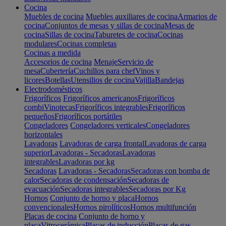
Cocina
Muebles de cocina
Muebles auxiliares de cocina
Armarios de
cocina
Conjuntos de mesas y sillas de cocina
Mesas de
cocina
Sillas de cocina
Taburetes de cocina
Cocinas
modulares
Cocinas completas
Cocinas a medida
Accesorios de cocina
Menaje
Servicio de
mesa
Cubertería
Cuchillos para chef
Vinos y
licores
Botellas
Utensilios de cocina
Vajilla
Bandejas
Electrodomésticos
Frigoríficos
Frigoríficos americanos
Frigoríficos
combi
Vinotecas
Frigoríficos integrables
Frigoríficos
pequeños
Frigoríficos portátiles
Congeladores
Congeladores verticales
Congeladores
horizontales
Lavadoras
Lavadoras de carga frontal
Lavadoras de carga
superior
Lavadoras - Secadoras
Lavadoras
integrables
Lavadoras por kg
Secadoras
Lavadoras - Secadoras
Secadoras con bomba de
calor
Secadoras de condensación
Secadoras de
evacuación
Secadoras integrables
Secadoras por Kg
Hornos
Conjunto de horno y placa
Hornos
convencionales
Hornos pirolíticos
Hornos multifunción
Placas de cocina
Conjunto de horno y
placa
Vitrocerámica
Placas de inducción
Placas de gas