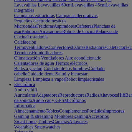
Lavavajillas
Lavavajillas 60cm
Lavavajillas 45cm
Lavavajillas
integrables
Campanas extractoras
Campanas decorativas
Pequeños electrodomésticos
Microondas
Freidoras
Aspiradores
Cafeteras
Planchas de
asar
Batidoras
Amasadores
Robots de Cocina
Balanzas de
Cocina
Tostadoras
Calefacción
Termoventiladores
Convectores
Estufas
Radiadores
Calefactores
D
Térmicos
Humidificadores
Climatización
Ventiladores
Aire acondicionado
Calentadores de agua
Termos eléctricos
Belleza y salud
Cuidado de los hombres
Cuidado
cabello
Cuidado dental
Salud y bienestar
Limpieza
Limpieza a vapor
Robot limpiacristales
Electrónica
Audio y hifi
Auriculares
Adaptadores
Reproductores
Radios
Altavoces
Hifi
Bar
de sonido
Audio car y GPS
Micrófonos
Informática
Almacenamiento
Tablets
Complementos
Portátiles
Impresoras
Gaming & streaming
Monitores gaming
Accesorios
Smart home
Timbres
Cámaras
Altavoces
Wearables
Smartwatches