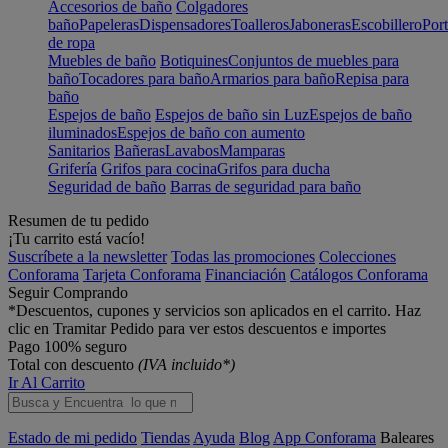
Accesorios de baño
Colgadores
baño
Papeleras
Dispensadores
Toalleros
Jaboneras
Escobillero
Port
de ropa
Muebles de baño
Botiquines
Conjuntos de muebles para
baño
Tocadores para baño
Armarios para baño
Repisa para
baño
Espejos de baño
Espejos de baño sin Luz
Espejos de baño
iluminados
Espejos de baño con aumento
Sanitarios
Bañeras
Lavabos
Mamparas
Grifería
Grifos para cocina
Grifos para ducha
Seguridad de baño
Barras de seguridad para baño
Resumen de tu pedido
¡Tu carrito está vacío!
Suscríbete a la newsletter
Todas las promociones
Colecciones
Conforama
Tarjeta Conforama
Financiación
Catálogos Conforama
Seguir Comprando
*Descuentos, cupones y servicios son aplicados en el carrito. Haz
clic en Tramitar Pedido para ver estos descuentos e importes
Pago 100% seguro
Total con descuento
(IVA incluido*)
Ir Al Carrito
Estado de mi pedido
Tiendas
Ayuda
Blog
App Conforama
Baleares