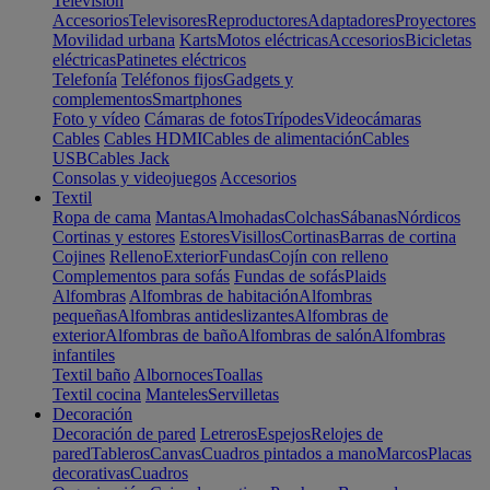
Televisión
Accesorios
Televisores
Reproductores
Adaptadores
Proyectores
Movilidad urbana
Karts
Motos eléctricas
Accesorios
Bicicletas
eléctricas
Patinetes eléctricos
Telefonía
Teléfonos fijos
Gadgets y
complementos
Smartphones
Foto y vídeo
Cámaras de fotos
Trípodes
Videocámaras
Cables
Cables HDMI
Cables de alimentación
Cables
USB
Cables Jack
Consolas y videojuegos
Accesorios
Textil
Ropa de cama
Mantas
Almohadas
Colchas
Sábanas
Nórdicos
Cortinas y estores
Estores
Visillos
Cortinas
Barras de cortina
Cojines
Relleno
Exterior
Fundas
Cojín con relleno
Complementos para sofás
Fundas de sofás
Plaids
Alfombras
Alfombras de habitación
Alfombras
pequeñas
Alfombras antideslizantes
Alfombras de
exterior
Alfombras de baño
Alfombras de salón
Alfombras
infantiles
Textil baño
Albornoces
Toallas
Textil cocina
Manteles
Servilletas
Decoración
Decoración de pared
Letreros
Espejos
Relojes de
pared
Tableros
Canvas
Cuadros pintados a mano
Marcos
Placas
decorativas
Cuadros