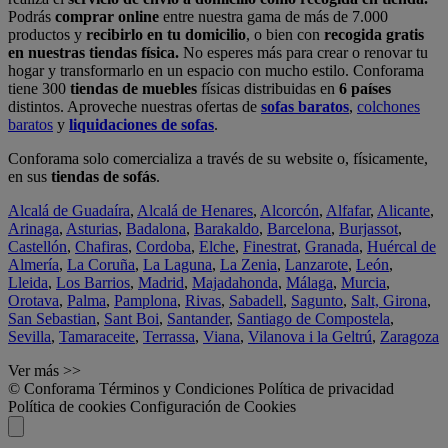
Podrás
comprar online
entre nuestra gama de más de 7.000
productos y
recibirlo en tu domicilio
, o bien con
recogida gratis
en nuestras tiendas física.
No esperes más para crear o renovar tu
hogar y transformarlo en un espacio con mucho estilo. Conforama
tiene 300
tiendas de muebles
físicas distribuidas en
6 países
distintos. Aproveche nuestras ofertas de
sofas baratos
,
colchones
baratos
y
liquidaciones de sofas
.
Conforama solo comercializa a través de su website o, físicamente,
en sus
tiendas de sofás
.
Alcalá de Guadaíra
,
Alcalá de Henares
,
Alcorcón
,
Alfafar
,
Alicante
,
Arinaga
,
Asturias
,
Badalona
,
Barakaldo
,
Barcelona
,
Burjassot
,
Castellón
,
Chafiras
,
Cordoba
,
Elche
,
Finestrat
,
Granada
,
Huércal de
Almería
,
La Coruña
,
La Laguna
,
La Zenia
,
Lanzarote
,
León
,
Lleida
,
Los Barrios
,
Madrid
,
Majadahonda
,
Málaga
,
Murcia
,
Orotava
,
Palma
,
Pamplona
,
Rivas
,
Sabadell
,
Sagunto
,
Salt, Girona
,
San Sebastian
,
Sant Boi
,
Santander
,
Santiago de Compostela
,
Sevilla
,
Tamaraceite
,
Terrassa
,
Viana
,
Vilanova i la Geltrú
,
Zaragoza
Ver más >>
© Conforama
Términos y Condiciones
Política de privacidad
Política de cookies
Configuración de Cookies