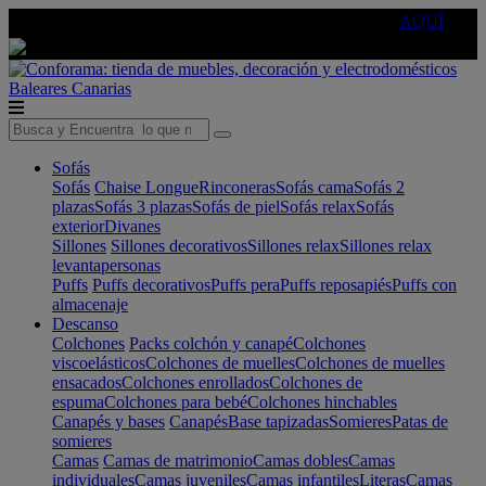
🔵Cambia tu electro con
-10% EXTRA
de descuento ☑️
AQUÍ
Baleares
Canarias
Sofás
Sofás
Chaise Longue
Rinconeras
Sofás cama
Sofás 2
plazas
Sofás 3 plazas
Sofás de piel
Sofás relax
Sofás
exterior
Divanes
Sillones
Sillones decorativos
Sillones relax
Sillones relax
levantapersonas
Puffs
Puffs decorativos
Puffs pera
Puffs reposapiés
Puffs con
almacenaje
Descanso
Colchones
Packs colchón y canapé
Colchones
viscoelásticos
Colchones de muelles
Colchones de muelles
ensacados
Colchones enrollados
Colchones de
espuma
Colchones para bebé
Colchones hinchables
Canapés y bases
Canapés
Base tapizadas
Somieres
Patas de
somieres
Camas
Camas de matrimonio
Camas dobles
Camas
individuales
Camas juveniles
Camas infantiles
Literas
Camas