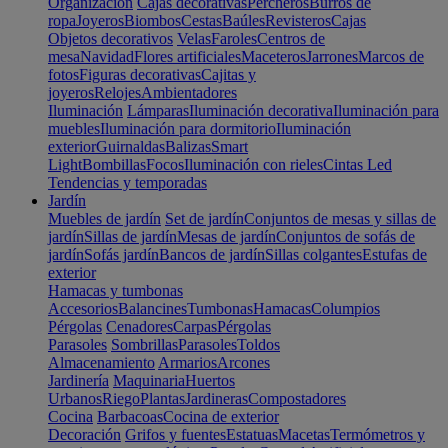
Organización
Cajas decorativas
Percheros
Burros de
ropa
Joyeros
Biombos
Cestas
Baúles
Revisteros
Cajas
Objetos decorativos
Velas
Faroles
Centros de
mesa
Navidad
Flores artificiales
Maceteros
Jarrones
Marcos de
fotos
Figuras decorativas
Cajitas y
joyeros
Relojes
Ambientadores
Iluminación
Lámparas
Iluminación decorativa
Iluminación para
muebles
Iluminación para dormitorio
Iluminación
exterior
Guirnaldas
Balizas
Smart
Light
Bombillas
Focos
Iluminación con rieles
Cintas Led
Tendencias y temporadas
Jardín
Muebles de jardín
Set de jardín
Conjuntos de mesas y sillas de
jardín
Sillas de jardín
Mesas de jardín
Conjuntos de sofás de
jardín
Sofás jardín
Bancos de jardín
Sillas colgantes
Estufas de
exterior
Hamacas y tumbonas
Accesorios
Balancines
Tumbonas
Hamacas
Columpios
Pérgolas
Cenadores
Carpas
Pérgolas
Parasoles
Sombrillas
Parasoles
Toldos
Almacenamiento
Armarios
Arcones
Jardinería
Maquinaria
Huertos
Urbanos
Riego
Plantas
Jardineras
Compostadores
Cocina
Barbacoas
Cocina de exterior
Decoración
Grifos y fuentes
Estatuas
Macetas
Termómetros y