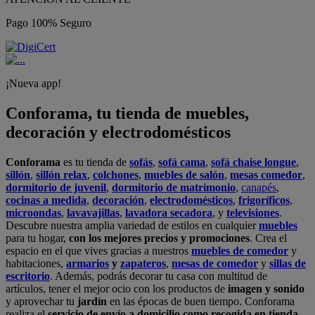
Pago 100% Seguro
¡Nueva app!
Conforama, tu tienda de muebles,
decoración y electrodomésticos
Conforama
es tu tienda de
sofás
,
sofá cama
,
sofá chaise longue
,
sillón
,
sillón relax
,
colchones
,
muebles de salón
,
mesas comedor
,
dormitorio de juvenil
,
dormitorio de matrimonio
,
canapés
,
cocinas a medida
,
decoración
,
electrodomésticos
,
frigoríficos
,
microondas
,
lavavajillas
,
lavadora secadora
, y
televisiones
.
Descubre nuestra amplia variedad de estilos en cualquier
muebles
para tu hogar,
con los mejores precios y promociones
. Crea el
espacio en el que vives gracias a nuestros
muebles de comedor
y
habitaciones,
armarios
y
zapateros
,
mesas de comedor
y
sillas de
escritorio
. Además, podrás decorar tu casa con multitud de
artículos, tener el mejor ocio con los productos de
imagen y sonido
y aprovechar tu
jardín
en las épocas de buen tiempo. Conforama
realiza el
servicio de envío a domicilio como recogida en tienda.