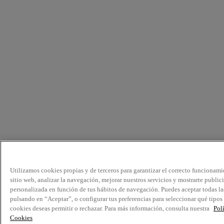
Utilizamos cookies propias y de terceros para garantizar el correcto funcionami
sitio web, analizar la navegación, mejorar nuestros servicios y mostrarte public
personalizada en función de tus hábitos de navegación. Puedes aceptar todas la
pulsando en “Aceptar”, o configurar tus preferencias para seleccionar qué tipos
cookies deseas permitir o rechazar. Para más información, consulta nuestra
Pol
Cookies