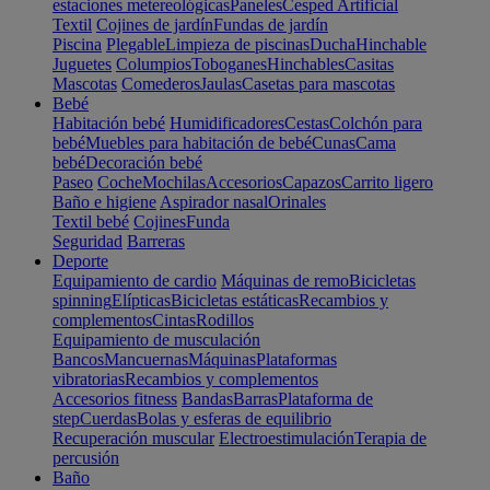
estaciones metereológicas
Paneles
Cesped Artificial
Textil
Cojines de jardín
Fundas de jardín
Piscina
Plegable
Limpieza de piscinas
Ducha
Hinchable
Juguetes
Columpios
Toboganes
Hinchables
Casitas
Mascotas
Comederos
Jaulas
Casetas para mascotas
Bebé
Habitación bebé
Humidificadores
Cestas
Colchón para
bebé
Muebles para habitación de bebé
Cunas
Cama
bebé
Decoración bebé
Paseo
Coche
Mochilas
Accesorios
Capazos
Carrito ligero
Baño e higiene
Aspirador nasal
Orinales
Textil bebé
Cojines
Funda
Seguridad
Barreras
Deporte
Equipamiento de cardio
Máquinas de remo
Bicicletas
spinning
Elípticas
Bicicletas estáticas
Recambios y
complementos
Cintas
Rodillos
Equipamiento de musculación
Bancos
Mancuernas
Máquinas
Plataformas
vibratorias
Recambios y complementos
Accesorios fitness
Bandas
Barras
Plataforma de
step
Cuerdas
Bolas y esferas de equilibrio
Recuperación muscular
Electroestimulación
Terapia de
percusión
Baño