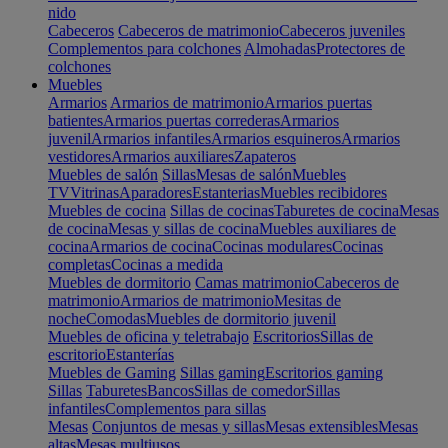
nido
Cabeceros
Cabeceros de matrimonio
Cabeceros juveniles
Complementos para colchones
Almohadas
Protectores de
colchones
Muebles
Armarios
Armarios de matrimonio
Armarios puertas
batientes
Armarios puertas correderas
Armarios
juvenil
Armarios infantiles
Armarios esquineros
Armarios
vestidores
Armarios auxiliares
Zapateros
Muebles de salón
Sillas
Mesas de salón
Muebles
TV
Vitrinas
Aparadores
Estanterias
Muebles recibidores
Muebles de cocina
Sillas de cocinas
Taburetes de cocina
Mesas
de cocina
Mesas y sillas de cocina
Muebles auxiliares de
cocina
Armarios de cocina
Cocinas modulares
Cocinas
completas
Cocinas a medida
Muebles de dormitorio
Camas matrimonio
Cabeceros de
matrimonio
Armarios de matrimonio
Mesitas de
noche
Comodas
Muebles de dormitorio juvenil
Muebles de oficina y teletrabajo
Escritorios
Sillas de
escritorio
Estanterías
Muebles de Gaming
Sillas gaming
Escritorios gaming
Sillas
Taburetes
Bancos
Sillas de comedor
Sillas
infantiles
Complementos para sillas
Mesas
Conjuntos de mesas y sillas
Mesas extensibles
Mesas
altas
Mesas multiusos