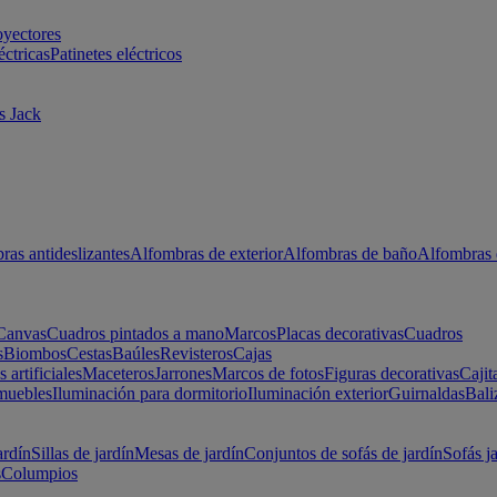
oyectores
éctricas
Patinetes eléctricos
s Jack
ras antideslizantes
Alfombras de exterior
Alfombras de baño
Alfombras 
Canvas
Cuadros pintados a mano
Marcos
Placas decorativas
Cuadros
s
Biombos
Cestas
Baúles
Revisteros
Cajas
s artificiales
Maceteros
Jarrones
Marcos de fotos
Figuras decorativas
Cajit
muebles
Iluminación para dormitorio
Iluminación exterior
Guirnaldas
Bali
ardín
Sillas de jardín
Mesas de jardín
Conjuntos de sofás de jardín
Sofás j
s
Columpios