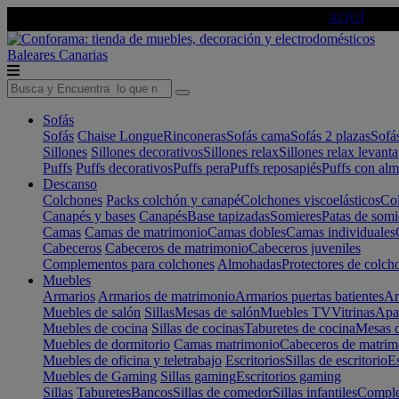
🔵Cambia tu electro con
-10% EXTRA
de descuento ☑️
AQUÍ
Baleares
Canarias
Sofás
Sofás
Chaise Longue
Rinconeras
Sofás cama
Sofás 2 plazas
Sofá
Sillones
Sillones decorativos
Sillones relax
Sillones relax levant
Puffs
Puffs decorativos
Puffs pera
Puffs reposapiés
Puffs con al
Descanso
Colchones
Packs colchón y canapé
Colchones viscoelásticos
Col
Canapés y bases
Canapés
Base tapizadas
Somieres
Patas de somi
Camas
Camas de matrimonio
Camas dobles
Camas individuales
Cabeceros
Cabeceros de matrimonio
Cabeceros juveniles
Complementos para colchones
Almohadas
Protectores de colch
Muebles
Armarios
Armarios de matrimonio
Armarios puertas batientes
Ar
Muebles de salón
Sillas
Mesas de salón
Muebles TV
Vitrinas
Apa
Muebles de cocina
Sillas de cocinas
Taburetes de cocina
Mesas d
Muebles de dormitorio
Camas matrimonio
Cabeceros de matrim
Muebles de oficina y teletrabajo
Escritorios
Sillas de escritorio
Es
Muebles de Gaming
Sillas gaming
Escritorios gaming
Sillas
Taburetes
Bancos
Sillas de comedor
Sillas infantiles
Complem