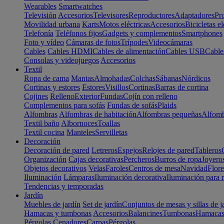
Wearables
Smartwatches
Televisión
Accesorios
Televisores
Reproductores
Adaptadores
Pr
Movilidad urbana
Karts
Motos eléctricas
Accesorios
Bicicletas el
Telefonía
Teléfonos fijos
Gadgets y complementos
Smartphones
Foto y vídeo
Cámaras de fotos
Trípodes
Videocámaras
Cables
Cables HDMI
Cables de alimentación
Cables USB
Cable
Consolas y videojuegos
Accesorios
Textil
Ropa de cama
Mantas
Almohadas
Colchas
Sábanas
Nórdicos
Cortinas y estores
Estores
Visillos
Cortinas
Barras de cortina
Cojines
Relleno
Exterior
Fundas
Cojín con relleno
Complementos para sofás
Fundas de sofás
Plaids
Alfombras
Alfombras de habitación
Alfombras pequeñas
Alfomb
Textil baño
Albornoces
Toallas
Textil cocina
Manteles
Servilletas
Decoración
Decoración de pared
Letreros
Espejos
Relojes de pared
Tableros
Organización
Cajas decorativas
Percheros
Burros de ropa
Joyero
Objetos decorativos
Velas
Faroles
Centros de mesa
Navidad
Flore
Iluminación
Lámparas
Iluminación decorativa
Iluminación para 
Tendencias y temporadas
Jardín
Muebles de jardín
Set de jardín
Conjuntos de mesas y sillas de j
Hamacas y tumbonas
Accesorios
Balancines
Tumbonas
Hamaca
Pérgolas
Cenadores
Carpas
Pérgolas