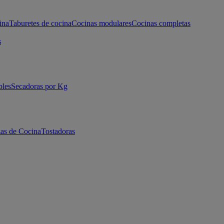
ina
Taburetes de cocina
Cocinas modulares
Cocinas completas
s
bles
Secadoras por Kg
as de Cocina
Tostadoras