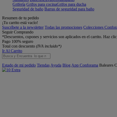
Grifería
Grifos para cocina
Grifos para ducha
Seguridad de baño
Barras de seguridad para baño
Resumen de tu pedido
¡Tu carrito está vacío!
Suscríbete a la newsletter
Todas las promociones
Colecciones Confo
Seguir Comprando
*Descuentos, cupones y servicios son aplicados en el carrito. Haz cli
Pago 100% seguro
Total con descuento
(IVA incluido*)
Ir Al Carrito
Estado de mi pedido
Tiendas
Ayuda
Blog
App Conforama
Baleares
C