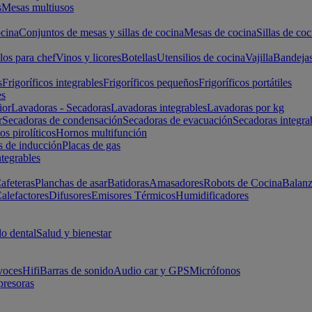
s
Mesas multiusos
cina
Conjuntos de mesas y sillas de cocina
Mesas de cocina
Sillas de coc
los para chef
Vinos y licores
Botellas
Utensilios de cocina
Vajilla
Bandeja
s
Frigoríficos integrables
Frigoríficos pequeños
Frigoríficos portátiles
es
ior
Lavadoras - Secadoras
Lavadoras integrables
Lavadoras por kg
r
Secadoras de condensación
Secadoras de evacuación
Secadoras integra
s pirolíticos
Hornos multifunción
s de inducción
Placas de gas
ntegrables
afeteras
Planchas de asar
Batidoras
Amasadores
Robots de Cocina
Balanz
alefactores
Difusores
Emisores Térmicos
Humidificadores
o dental
Salud y bienestar
voces
Hifi
Barras de sonido
Audio car y GPS
Micrófonos
presoras