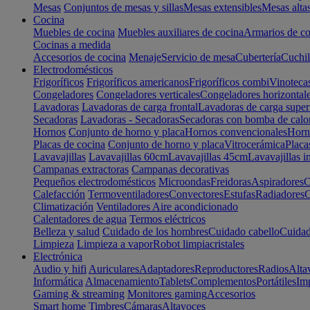
Mesas
Conjuntos de mesas y sillas
Mesas extensibles
Mesas alta
Cocina
Muebles de cocina
Muebles auxiliares de cocina
Armarios de co
Cocinas a medida
Accesorios de cocina
Menaje
Servicio de mesa
Cubertería
Cuchil
Electrodomésticos
Frigoríficos
Frigoríficos americanos
Frigoríficos combi
Vinoteca
Congeladores
Congeladores verticales
Congeladores horizontal
Lavadoras
Lavadoras de carga frontal
Lavadoras de carga super
Secadoras
Lavadoras - Secadoras
Secadoras con bomba de calo
Hornos
Conjunto de horno y placa
Hornos convencionales
Horno
Placas de cocina
Conjunto de horno y placa
Vitrocerámica
Placa
Lavavajillas
Lavavajillas 60cm
Lavavajillas 45cm
Lavavajillas i
Campanas extractoras
Campanas decorativas
Pequeños electrodomésticos
Microondas
Freidoras
Aspiradores
C
Calefacción
Termoventiladores
Convectores
Estufas
Radiadores
C
Climatización
Ventiladores
Aire acondicionado
Calentadores de agua
Termos eléctricos
Belleza y salud
Cuidado de los hombres
Cuidado cabello
Cuidad
Limpieza
Limpieza a vapor
Robot limpiacristales
Electrónica
Audio y hifi
Auriculares
Adaptadores
Reproductores
Radios
Alta
Informática
Almacenamiento
Tablets
Complementos
Portátiles
Im
Gaming & streaming
Monitores gaming
Accesorios
Smart home
Timbres
Cámaras
Altavoces