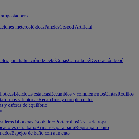
ompostadores
aciones metereológicas
Paneles
Cesped Artificial
les para habitación de bebé
Cunas
Cama bebé
Decoración bebé
lípticas
Bicicletas estáticas
Recambios y complementos
Cintas
Rodillos
taformas vibratorias
Recambios y complementos
s y esferas de equilibrio
ón
alleros
Jaboneras
Escobillero
Portarrollos
Cestas de ropa
cadores para baño
Armarios para baño
Repisa para baño
inados
Espejos de baño con aumento