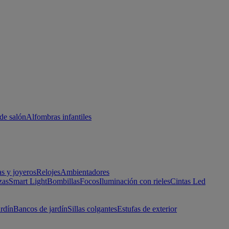
de salón
Alfombras infantiles
as y joyeros
Relojes
Ambientadores
zas
Smart Light
Bombillas
Focos
Iluminación con rieles
Cintas Led
ardín
Bancos de jardín
Sillas colgantes
Estufas de exterior