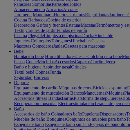
Parasoles
Sombrillas
Parasoles
Toldos
Almacenamiento
Armarios
Arcones
Jardinería
Maquinaria
Huertos Urbanos
Riego
Plantas
Jardineras
C
Cocina
Barbacoas
Cocina de exterior
Decoración
Grifos y fuentes
Estatuas
Macetas
Termómetros y est
Textil
Cojines de jardín
Fundas de jardín
Piscina
Plegable
Limpieza de piscinas
Ducha
Hinchable
Juguetes
Columpios
Toboganes
Hinchables
Casitas
Mascotas
Comederos
Jaulas
Casetas para mascotas
Bebé
Habitación bebé
Humidificadores
Cestas
Colchón para bebé
Mueb
Paseo
Coche
Mochilas
Accesorios
Capazos
Carrito ligero
Baño e higiene
Aspirador nasal
Orinales
Textil bebé
Cojines
Funda
Seguridad
Barreras
Deporte
Equipamiento de cardio
Máquinas de remo
Bicicletas spinning
E
Equipamiento de musculación
Bancos
Mancuernas
Máquinas
Pla
Accesorios fitness
Bandas
Barras
Plataforma de step
Cuerdas
Bola
Recuperación muscular
Electroestimulación
Terapia de percusi
Baño
Accesorios de baño
Colgadores baño
Papeleras
Dispensadores
To
Muebles de baño
Botiquines
Conjuntos de muebles para baño
To
Espejos de baño
Espejos de baño sin Luz
Espejos de baño ilum
Sanitarios
Bañeras
Lavabos
Mamparas