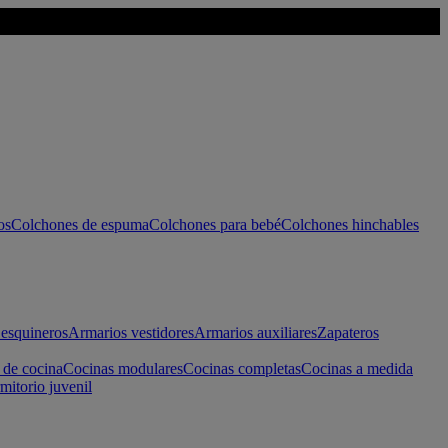
os
Colchones de espuma
Colchones para bebé
Colchones hinchables
esquineros
Armarios vestidores
Armarios auxiliares
Zapateros
 de cocina
Cocinas modulares
Cocinas completas
Cocinas a medida
mitorio juvenil