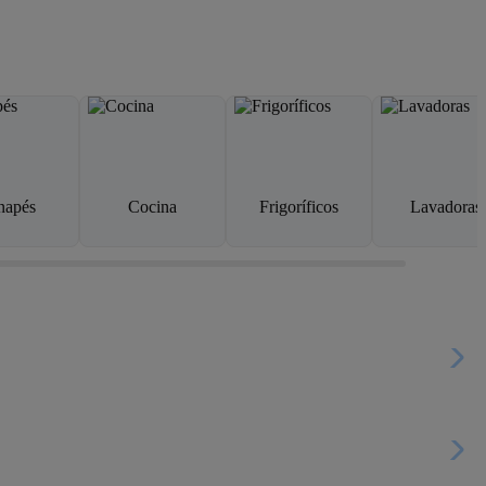
napés
Cocina
Frigoríficos
Lavadoras