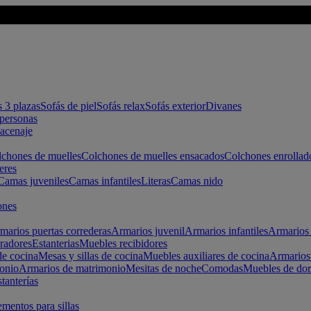
s 3 plazas
Sofás de piel
Sofás relax
Sofás exterior
Divanes
apersonas
macenaje
chones de muelles
Colchones de muelles ensacados
Colchones enrollad
eres
Camas juveniles
Camas infantiles
Literas
Camas nido
ones
marios puertas correderas
Armarios juvenil
Armarios infantiles
Armarios 
radores
Estanterias
Muebles recibidores
e cocina
Mesas y sillas de cocina
Muebles auxiliares de cocina
Armarios
onio
Armarios de matrimonio
Mesitas de noche
Comodas
Muebles de dor
tanterías
entos para sillas