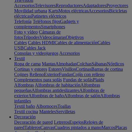
Televisión
Accesorios
Televisores
Reproductores
Adaptadores
Proyectores
Movilidad urbana
Karts
Motos eléctricas
Accesorios
Bicicletas
eléctricas
Patinetes eléctricos
Telefonía
Teléfonos fijos
Gadgets y
complementos
Smartphones
Foto y vídeo
Cámaras de
fotos
Trípodes
Videocámaras
Objetivos
Cables
Cables HDMI
Cables de alimentación
Cables
USB
Cables Jack
Consolas y videojuegos
Accesorios
Textil
Ropa de cama
Mantas
Almohadas
Colchas
Sábanas
Nórdicos
Cortinas y estores
Estores
Visillos
Cortinas
Barras de cortina
Cojines
Relleno
Exterior
Fundas
Cojín con relleno
Complementos para sofás
Fundas de sofás
Plaids
Alfombras
Alfombras de habitación
Alfombras
pequeñas
Alfombras antideslizantes
Alfombras de
exterior
Alfombras de baño
Alfombras de salón
Alfombras
infantiles
Textil baño
Albornoces
Toallas
Textil cocina
Manteles
Servilletas
Decoración
Decoración de pared
Letreros
Espejos
Relojes de
pared
Tableros
Canvas
Cuadros pintados a mano
Marcos
Placas