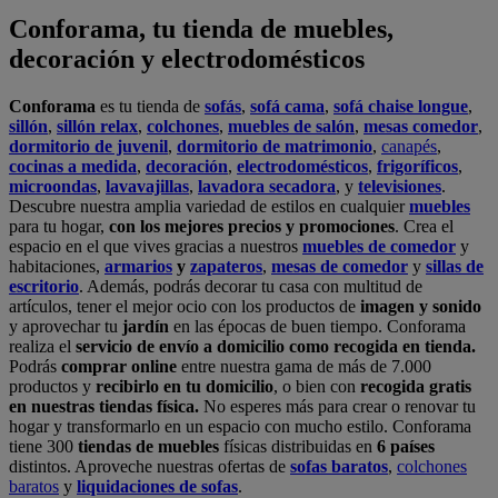
Conforama, tu tienda de muebles,
decoración y electrodomésticos
Conforama
es tu tienda de
sofás
,
sofá cama
,
sofá chaise longue
,
sillón
,
sillón relax
,
colchones
,
muebles de salón
,
mesas comedor
,
dormitorio de juvenil
,
dormitorio de matrimonio
,
canapés
,
cocinas a medida
,
decoración
,
electrodomésticos
,
frigoríficos
,
microondas
,
lavavajillas
,
lavadora secadora
, y
televisiones
.
Descubre nuestra amplia variedad de estilos en cualquier
muebles
para tu hogar,
con los mejores precios y promociones
. Crea el
espacio en el que vives gracias a nuestros
muebles de comedor
y
habitaciones,
armarios
y
zapateros
,
mesas de comedor
y
sillas de
escritorio
. Además, podrás decorar tu casa con multitud de
artículos, tener el mejor ocio con los productos de
imagen y sonido
y aprovechar tu
jardín
en las épocas de buen tiempo. Conforama
realiza el
servicio de envío a domicilio como recogida en tienda.
Podrás
comprar online
entre nuestra gama de más de 7.000
productos y
recibirlo en tu domicilio
, o bien con
recogida gratis
en nuestras tiendas física.
No esperes más para crear o renovar tu
hogar y transformarlo en un espacio con mucho estilo. Conforama
tiene 300
tiendas de muebles
físicas distribuidas en
6 países
distintos. Aproveche nuestras ofertas de
sofas baratos
,
colchones
baratos
y
liquidaciones de sofas
.