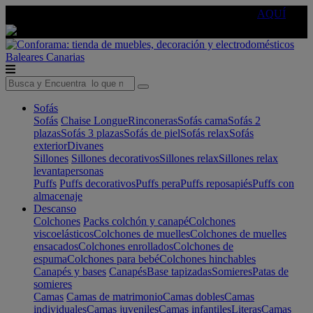
🔵Cambia tu electro con
-10% EXTRA
de descuento ☑️
AQUÍ
Baleares
Canarias
Sofás
Sofás
Chaise Longue
Rinconeras
Sofás cama
Sofás 2
plazas
Sofás 3 plazas
Sofás de piel
Sofás relax
Sofás
exterior
Divanes
Sillones
Sillones decorativos
Sillones relax
Sillones relax
levantapersonas
Puffs
Puffs decorativos
Puffs pera
Puffs reposapiés
Puffs con
almacenaje
Descanso
Colchones
Packs colchón y canapé
Colchones
viscoelásticos
Colchones de muelles
Colchones de muelles
ensacados
Colchones enrollados
Colchones de
espuma
Colchones para bebé
Colchones hinchables
Canapés y bases
Canapés
Base tapizadas
Somieres
Patas de
somieres
Camas
Camas de matrimonio
Camas dobles
Camas
individuales
Camas juveniles
Camas infantiles
Literas
Camas