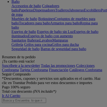
Baño
Accesorios de baño
Colgadores
baño
Papeleras
Dispensadores
Toalleros
Jaboneras
Escobillero
Port
de ropa
Muebles de baño
Botiquines
Conjuntos de muebles para
baño
Tocadores para baño
Armarios para baño
Repisa para
baño
Espejos de baño
Espejos de baño sin Luz
Espejos de baño
iluminados
Espejos de baño con aumento
Sanitarios
Bañeras
Lavabos
Mamparas
Grifería
Grifos para cocina
Grifos para ducha
Seguridad de baño
Barras de seguridad para baño
Resumen de tu pedido
¡Tu carrito está vacío!
Suscríbete a la newsletter
Todas las promociones
Colecciones
Conforama
Tarjeta Conforama
Financiación
Catálogos Conforama
Seguir Comprando
*Descuentos, cupones y servicios son aplicados en el carrito. Haz
clic en Tramitar Pedido para ver estos descuentos e importes
Pago 100% seguro
Total con descuento
(IVA incluido*)
Ir Al Carrito