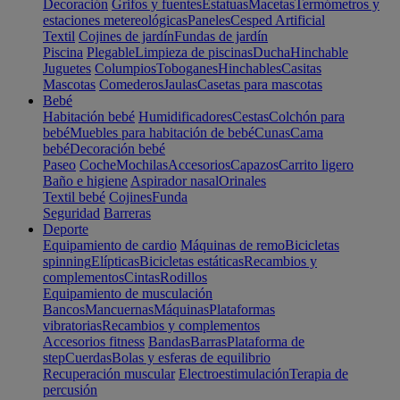
Decoración
Grifos y fuentes
Estatuas
Macetas
Termómetros y
estaciones metereológicas
Paneles
Cesped Artificial
Textil
Cojines de jardín
Fundas de jardín
Piscina
Plegable
Limpieza de piscinas
Ducha
Hinchable
Juguetes
Columpios
Toboganes
Hinchables
Casitas
Mascotas
Comederos
Jaulas
Casetas para mascotas
Bebé
Habitación bebé
Humidificadores
Cestas
Colchón para
bebé
Muebles para habitación de bebé
Cunas
Cama
bebé
Decoración bebé
Paseo
Coche
Mochilas
Accesorios
Capazos
Carrito ligero
Baño e higiene
Aspirador nasal
Orinales
Textil bebé
Cojines
Funda
Seguridad
Barreras
Deporte
Equipamiento de cardio
Máquinas de remo
Bicicletas
spinning
Elípticas
Bicicletas estáticas
Recambios y
complementos
Cintas
Rodillos
Equipamiento de musculación
Bancos
Mancuernas
Máquinas
Plataformas
vibratorias
Recambios y complementos
Accesorios fitness
Bandas
Barras
Plataforma de
step
Cuerdas
Bolas y esferas de equilibrio
Recuperación muscular
Electroestimulación
Terapia de
percusión