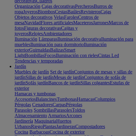
decorativas
Cuadros
Organización
Cajas decorativas
Percheros
Burros de
ropa
Joyeros
Biombos
Cestas
Baúles
Revisteros
Cajas
Objetos decorativos
Velas
Faroles
Centros de
mesa
Navidad
Flores artificiales
Maceteros
Jarrones
Marcos de
fotos
Figuras decorativas
Cajitas y
joyeros
Relojes
Ambientadores
Iluminación
Lámparas
Iluminación decorativa
Iluminación para
muebles
Iluminación para dormitorio
Iluminación
exterior
Guirnaldas
Balizas
Smart
Light
Bombillas
Focos
Iluminación con rieles
Cintas Led
Tendencias y temporadas
Jardín
Muebles de jardín
Set de jardín
Conjuntos de mesas y sillas de
jardín
Sillas de jardín
Mesas de jardín
Conjuntos de sofás de
jardín
Sofás jardín
Bancos de jardín
Sillas colgantes
Estufas de
exterior
Hamacas y tumbonas
Accesorios
Balancines
Tumbonas
Hamacas
Columpios
Pérgolas
Cenadores
Carpas
Pérgolas
Parasoles
Sombrillas
Parasoles
Toldos
Almacenamiento
Armarios
Arcones
Jardinería
Maquinaria
Huertos
Urbanos
Riego
Plantas
Jardineras
Compostadores
Cocina
Barbacoas
Cocina de exterior