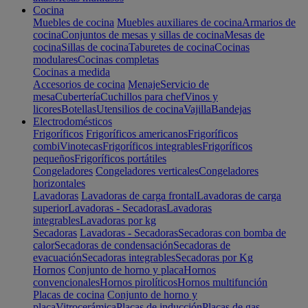
Cocina
Muebles de cocina
Muebles auxiliares de cocina
Armarios de
cocina
Conjuntos de mesas y sillas de cocina
Mesas de
cocina
Sillas de cocina
Taburetes de cocina
Cocinas
modulares
Cocinas completas
Cocinas a medida
Accesorios de cocina
Menaje
Servicio de
mesa
Cubertería
Cuchillos para chef
Vinos y
licores
Botellas
Utensilios de cocina
Vajilla
Bandejas
Electrodomésticos
Frigoríficos
Frigoríficos americanos
Frigoríficos
combi
Vinotecas
Frigoríficos integrables
Frigoríficos
pequeños
Frigoríficos portátiles
Congeladores
Congeladores verticales
Congeladores
horizontales
Lavadoras
Lavadoras de carga frontal
Lavadoras de carga
superior
Lavadoras - Secadoras
Lavadoras
integrables
Lavadoras por kg
Secadoras
Lavadoras - Secadoras
Secadoras con bomba de
calor
Secadoras de condensación
Secadoras de
evacuación
Secadoras integrables
Secadoras por Kg
Hornos
Conjunto de horno y placa
Hornos
convencionales
Hornos pirolíticos
Hornos multifunción
Placas de cocina
Conjunto de horno y
placa
Vitrocerámica
Placas de inducción
Placas de gas