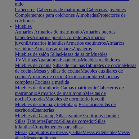
nido
Cabeceros
Cabeceros de matrimonio
Cabeceros juveniles
Complementos para colchones
Almohadas
Protectores de
colchones
Muebles
Armarios
Armarios de matrimonio
Armarios puertas
batientes
Armarios puertas correderas
Armarios
juvenil
Armarios infantiles
Armarios esquineros
Armarios
vestidores
Armarios auxiliares
Zapateros
Muebles de salón
Sillas
Mesas de salón
Muebles
TV
Vitrinas
Aparadores
Estanterias
Muebles recibidores
Muebles de cocina
Sillas de cocinas
Taburetes de cocina
Mesas
de cocina
Mesas y sillas de cocina
Muebles auxiliares de
cocina
Armarios de cocina
Cocinas modulares
Cocinas
completas
Cocinas a medida
Muebles de dormitorio
Camas matrimonio
Cabeceros de
matrimonio
Armarios de matrimonio
Mesitas de
noche
Comodas
Muebles de dormitorio juvenil
Muebles de oficina y teletrabajo
Escritorios
Sillas de
escritorio
Estanterías
Muebles de Gaming
Sillas gaming
Escritorios gaming
Sillas
Taburetes
Bancos
Sillas de comedor
Sillas
infantiles
Complementos para sillas
Mesas
Conjuntos de mesas y sillas
Mesas extensibles
Mesas
altas
Mesas multiusos