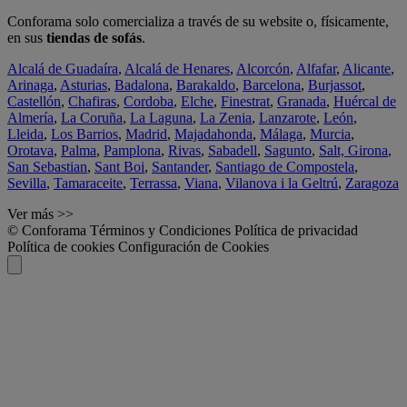
Conforama solo comercializa a través de su website o, físicamente,
en sus
tiendas de sofás
.
Alcalá de Guadaíra
,
Alcalá de Henares
,
Alcorcón
,
Alfafar
,
Alicante
,
Arinaga
,
Asturias
,
Badalona
,
Barakaldo
,
Barcelona
,
Burjassot
,
Castellón
,
Chafiras
,
Cordoba
,
Elche
,
Finestrat
,
Granada
,
Huércal de
Almería
,
La Coruña
,
La Laguna
,
La Zenia
,
Lanzarote
,
León
,
Lleida
,
Los Barrios
,
Madrid
,
Majadahonda
,
Málaga
,
Murcia
,
Orotava
,
Palma
,
Pamplona
,
Rivas
,
Sabadell
,
Sagunto
,
Salt, Girona
,
San Sebastian
,
Sant Boi
,
Santander
,
Santiago de Compostela
,
Sevilla
,
Tamaraceite
,
Terrassa
,
Viana
,
Vilanova i la Geltrú
,
Zaragoza
Ver más >>
© Conforama
Términos y Condiciones
Política de privacidad
Política de cookies
Configuración de Cookies