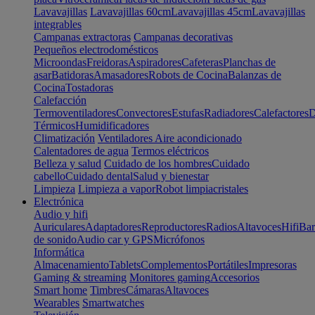
Lavavajillas
Lavavajillas 60cm
Lavavajillas 45cm
Lavavajillas
integrables
Campanas extractoras
Campanas decorativas
Pequeños electrodomésticos
Microondas
Freidoras
Aspiradores
Cafeteras
Planchas de
asar
Batidoras
Amasadores
Robots de Cocina
Balanzas de
Cocina
Tostadoras
Calefacción
Termoventiladores
Convectores
Estufas
Radiadores
Calefactores
D
Térmicos
Humidificadores
Climatización
Ventiladores
Aire acondicionado
Calentadores de agua
Termos eléctricos
Belleza y salud
Cuidado de los hombres
Cuidado
cabello
Cuidado dental
Salud y bienestar
Limpieza
Limpieza a vapor
Robot limpiacristales
Electrónica
Audio y hifi
Auriculares
Adaptadores
Reproductores
Radios
Altavoces
Hifi
Bar
de sonido
Audio car y GPS
Micrófonos
Informática
Almacenamiento
Tablets
Complementos
Portátiles
Impresoras
Gaming & streaming
Monitores gaming
Accesorios
Smart home
Timbres
Cámaras
Altavoces
Wearables
Smartwatches