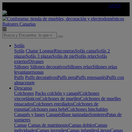
🔵Cambia tu electro con
-10% EXTRA
de descuento ☑️
AQUÍ
Baleares
Canarias
Sofás
Sofás
Chaise Longue
Rinconeras
Sofás cama
Sofás 2
plazas
Sofás 3 plazas
Sofás de piel
Sofás relax
Sofás
exterior
Divanes
Sillones
Sillones decorativos
Sillones relax
Sillones relax
levantapersonas
Puffs
Puffs decorativos
Puffs pera
Puffs reposapiés
Puffs con
almacenaje
Descanso
Colchones
Packs colchón y canapé
Colchones
viscoelásticos
Colchones de muelles
Colchones de muelles
ensacados
Colchones enrollados
Colchones de
espuma
Colchones para bebé
Colchones hinchables
Canapés y bases
Canapés
Base tapizadas
Somieres
Patas de
somieres
Camas
Camas de matrimonio
Camas dobles
Camas
individuales
Camas juveniles
Camas infantiles
Literas
Camas