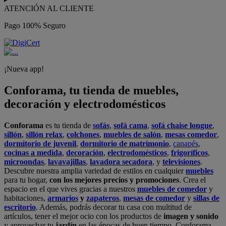
ATENCIÓN AL CLIENTE
Pago 100% Seguro
¡Nueva app!
Conforama, tu tienda de muebles,
decoración y electrodomésticos
Conforama
es tu tienda de
sofás
,
sofá cama
,
sofá chaise longue
,
sillón
,
sillón relax
,
colchones
,
muebles de salón
,
mesas comedor
,
dormitorio de juvenil
,
dormitorio de matrimonio
,
canapés
,
cocinas a medida
,
decoración
,
electrodomésticos
,
frigoríficos
,
microondas
,
lavavajillas
,
lavadora secadora
, y
televisiones
.
Descubre nuestra amplia variedad de estilos en cualquier
muebles
para tu hogar,
con los mejores precios y promociones
. Crea el
espacio en el que vives gracias a nuestros
muebles de comedor
y
habitaciones,
armarios
y
zapateros
,
mesas de comedor
y
sillas de
escritorio
. Además, podrás decorar tu casa con multitud de
artículos, tener el mejor ocio con los productos de
imagen y sonido
y aprovechar tu
jardín
en las épocas de buen tiempo. Conforama