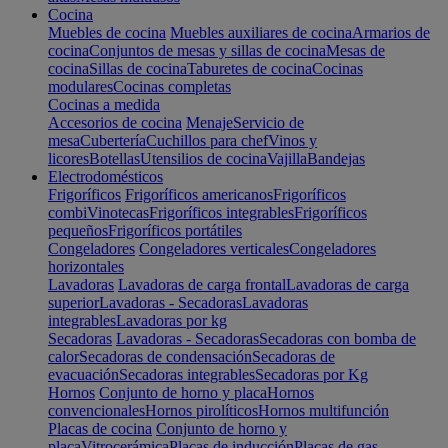
Cocina
Muebles de cocina
Muebles auxiliares de cocina
Armarios de
cocina
Conjuntos de mesas y sillas de cocina
Mesas de
cocina
Sillas de cocina
Taburetes de cocina
Cocinas
modulares
Cocinas completas
Cocinas a medida
Accesorios de cocina
Menaje
Servicio de
mesa
Cubertería
Cuchillos para chef
Vinos y
licores
Botellas
Utensilios de cocina
Vajilla
Bandejas
Electrodomésticos
Frigoríficos
Frigoríficos americanos
Frigoríficos
combi
Vinotecas
Frigoríficos integrables
Frigoríficos
pequeños
Frigoríficos portátiles
Congeladores
Congeladores verticales
Congeladores
horizontales
Lavadoras
Lavadoras de carga frontal
Lavadoras de carga
superior
Lavadoras - Secadoras
Lavadoras
integrables
Lavadoras por kg
Secadoras
Lavadoras - Secadoras
Secadoras con bomba de
calor
Secadoras de condensación
Secadoras de
evacuación
Secadoras integrables
Secadoras por Kg
Hornos
Conjunto de horno y placa
Hornos
convencionales
Hornos pirolíticos
Hornos multifunción
Placas de cocina
Conjunto de horno y
placa
Vitrocerámica
Placas de inducción
Placas de gas