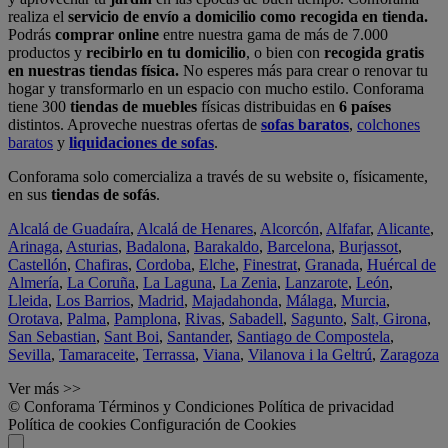
realiza el
servicio de envío a domicilio como recogida en tienda.
Podrás
comprar online
entre nuestra gama de más de 7.000
productos y
recibirlo en tu domicilio
, o bien con
recogida gratis
en nuestras tiendas física.
No esperes más para crear o renovar tu
hogar y transformarlo en un espacio con mucho estilo. Conforama
tiene 300
tiendas de muebles
físicas distribuidas en
6 países
distintos. Aproveche nuestras ofertas de
sofas baratos
,
colchones
baratos
y
liquidaciones de sofas
.
Conforama solo comercializa a través de su website o, físicamente,
en sus
tiendas de sofás
.
Alcalá de Guadaíra
,
Alcalá de Henares
,
Alcorcón
,
Alfafar
,
Alicante
,
Arinaga
,
Asturias
,
Badalona
,
Barakaldo
,
Barcelona
,
Burjassot
,
Castellón
,
Chafiras
,
Cordoba
,
Elche
,
Finestrat
,
Granada
,
Huércal de
Almería
,
La Coruña
,
La Laguna
,
La Zenia
,
Lanzarote
,
León
,
Lleida
,
Los Barrios
,
Madrid
,
Majadahonda
,
Málaga
,
Murcia
,
Orotava
,
Palma
,
Pamplona
,
Rivas
,
Sabadell
,
Sagunto
,
Salt, Girona
,
San Sebastian
,
Sant Boi
,
Santander
,
Santiago de Compostela
,
Sevilla
,
Tamaraceite
,
Terrassa
,
Viana
,
Vilanova i la Geltrú
,
Zaragoza
Ver más >>
© Conforama
Términos y Condiciones
Política de privacidad
Política de cookies
Configuración de Cookies