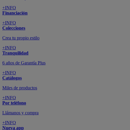
+INFO
Financiación
+INFO
Colecciones
Crea tu propio estilo
+INFO
Tranquilidad
6 años de Garantía Plus
+INFO
Catálogos
Miles de productos
+INFO
Por teléfono
Llámanos y compra
+INFO
Nueva app