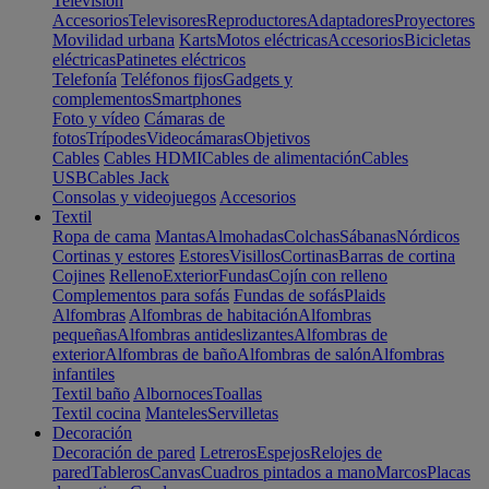
Televisión
Accesorios
Televisores
Reproductores
Adaptadores
Proyectores
Movilidad urbana
Karts
Motos eléctricas
Accesorios
Bicicletas
eléctricas
Patinetes eléctricos
Telefonía
Teléfonos fijos
Gadgets y
complementos
Smartphones
Foto y vídeo
Cámaras de
fotos
Trípodes
Videocámaras
Objetivos
Cables
Cables HDMI
Cables de alimentación
Cables
USB
Cables Jack
Consolas y videojuegos
Accesorios
Textil
Ropa de cama
Mantas
Almohadas
Colchas
Sábanas
Nórdicos
Cortinas y estores
Estores
Visillos
Cortinas
Barras de cortina
Cojines
Relleno
Exterior
Fundas
Cojín con relleno
Complementos para sofás
Fundas de sofás
Plaids
Alfombras
Alfombras de habitación
Alfombras
pequeñas
Alfombras antideslizantes
Alfombras de
exterior
Alfombras de baño
Alfombras de salón
Alfombras
infantiles
Textil baño
Albornoces
Toallas
Textil cocina
Manteles
Servilletas
Decoración
Decoración de pared
Letreros
Espejos
Relojes de
pared
Tableros
Canvas
Cuadros pintados a mano
Marcos
Placas