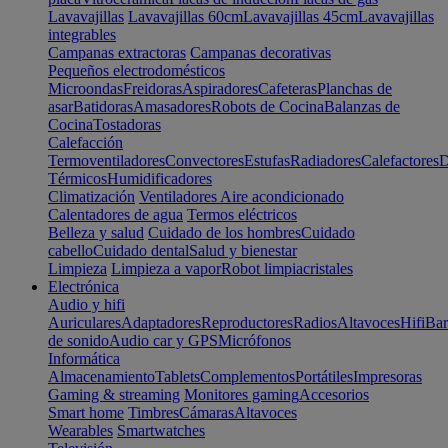
Lavavajillas
Lavavajillas 60cm
Lavavajillas 45cm
Lavavajillas
integrables
Campanas extractoras
Campanas decorativas
Pequeños electrodomésticos
Microondas
Freidoras
Aspiradores
Cafeteras
Planchas de
asar
Batidoras
Amasadores
Robots de Cocina
Balanzas de
Cocina
Tostadoras
Calefacción
Termoventiladores
Convectores
Estufas
Radiadores
Calefactores
D
Térmicos
Humidificadores
Climatización
Ventiladores
Aire acondicionado
Calentadores de agua
Termos eléctricos
Belleza y salud
Cuidado de los hombres
Cuidado
cabello
Cuidado dental
Salud y bienestar
Limpieza
Limpieza a vapor
Robot limpiacristales
Electrónica
Audio y hifi
Auriculares
Adaptadores
Reproductores
Radios
Altavoces
Hifi
Bar
de sonido
Audio car y GPS
Micrófonos
Informática
Almacenamiento
Tablets
Complementos
Portátiles
Impresoras
Gaming & streaming
Monitores gaming
Accesorios
Smart home
Timbres
Cámaras
Altavoces
Wearables
Smartwatches