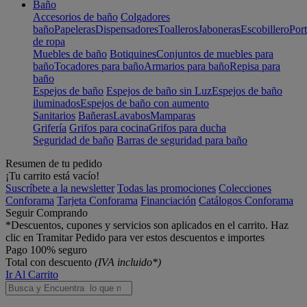
Baño
Accesorios de baño
Colgadores
baño
Papeleras
Dispensadores
Toalleros
Jaboneras
Escobillero
Port
de ropa
Muebles de baño
Botiquines
Conjuntos de muebles para
baño
Tocadores para baño
Armarios para baño
Repisa para
baño
Espejos de baño
Espejos de baño sin Luz
Espejos de baño
iluminados
Espejos de baño con aumento
Sanitarios
Bañeras
Lavabos
Mamparas
Grifería
Grifos para cocina
Grifos para ducha
Seguridad de baño
Barras de seguridad para baño
Resumen de tu pedido
¡Tu carrito está vacío!
Suscríbete a la newsletter
Todas las promociones
Colecciones
Conforama
Tarjeta Conforama
Financiación
Catálogos Conforama
Seguir Comprando
*Descuentos, cupones y servicios son aplicados en el carrito. Haz
clic en Tramitar Pedido para ver estos descuentos e importes
Pago 100% seguro
Total con descuento
(IVA incluido*)
Ir Al Carrito