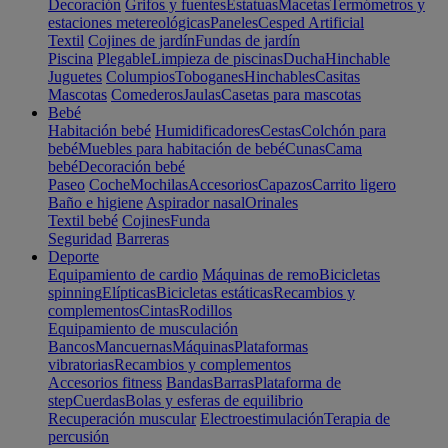
Decoración
Grifos y fuentes
Estatuas
Macetas
Termómetros y
estaciones metereológicas
Paneles
Cesped Artificial
Textil
Cojines de jardín
Fundas de jardín
Piscina
Plegable
Limpieza de piscinas
Ducha
Hinchable
Juguetes
Columpios
Toboganes
Hinchables
Casitas
Mascotas
Comederos
Jaulas
Casetas para mascotas
Bebé
Habitación bebé
Humidificadores
Cestas
Colchón para
bebé
Muebles para habitación de bebé
Cunas
Cama
bebé
Decoración bebé
Paseo
Coche
Mochilas
Accesorios
Capazos
Carrito ligero
Baño e higiene
Aspirador nasal
Orinales
Textil bebé
Cojines
Funda
Seguridad
Barreras
Deporte
Equipamiento de cardio
Máquinas de remo
Bicicletas
spinning
Elípticas
Bicicletas estáticas
Recambios y
complementos
Cintas
Rodillos
Equipamiento de musculación
Bancos
Mancuernas
Máquinas
Plataformas
vibratorias
Recambios y complementos
Accesorios fitness
Bandas
Barras
Plataforma de
step
Cuerdas
Bolas y esferas de equilibrio
Recuperación muscular
Electroestimulación
Terapia de
percusión