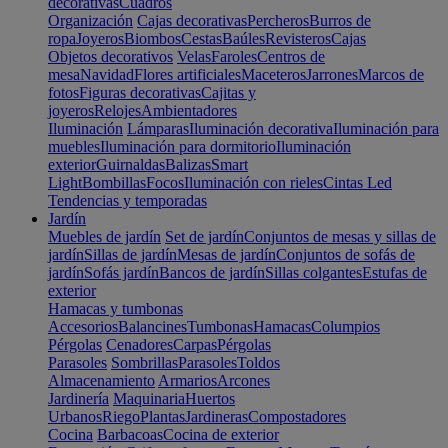
decorativas
Cuadros
Organización
Cajas decorativas
Percheros
Burros de
ropa
Joyeros
Biombos
Cestas
Baúles
Revisteros
Cajas
Objetos decorativos
Velas
Faroles
Centros de
mesa
Navidad
Flores artificiales
Maceteros
Jarrones
Marcos de
fotos
Figuras decorativas
Cajitas y
joyeros
Relojes
Ambientadores
Iluminación
Lámparas
Iluminación decorativa
Iluminación para
muebles
Iluminación para dormitorio
Iluminación
exterior
Guirnaldas
Balizas
Smart
Light
Bombillas
Focos
Iluminación con rieles
Cintas Led
Tendencias y temporadas
Jardín
Muebles de jardín
Set de jardín
Conjuntos de mesas y sillas de
jardín
Sillas de jardín
Mesas de jardín
Conjuntos de sofás de
jardín
Sofás jardín
Bancos de jardín
Sillas colgantes
Estufas de
exterior
Hamacas y tumbonas
Accesorios
Balancines
Tumbonas
Hamacas
Columpios
Pérgolas
Cenadores
Carpas
Pérgolas
Parasoles
Sombrillas
Parasoles
Toldos
Almacenamiento
Armarios
Arcones
Jardinería
Maquinaria
Huertos
Urbanos
Riego
Plantas
Jardineras
Compostadores
Cocina
Barbacoas
Cocina de exterior