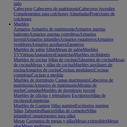
nido
Cabeceros
Cabeceros de matrimonio
Cabeceros juveniles
Complementos para colchones
Almohadas
Protectores de
colchones
Muebles
Armarios
Armarios de matrimonio
Armarios puertas
batientes
Armarios puertas correderas
Armarios
juvenil
Armarios infantiles
Armarios esquineros
Armarios
vestidores
Armarios auxiliares
Zapateros
Muebles de salón
Sillas
Mesas de salón
Muebles
TV
Vitrinas
Aparadores
Estanterias
Muebles recibidores
Muebles de cocina
Sillas de cocinas
Taburetes de cocina
Mesas
de cocina
Mesas y sillas de cocina
Muebles auxiliares de
cocina
Armarios de cocina
Cocinas modulares
Cocinas
completas
Cocinas a medida
Muebles de dormitorio
Camas matrimonio
Cabeceros de
matrimonio
Armarios de matrimonio
Mesitas de
noche
Comodas
Muebles de dormitorio juvenil
Muebles de oficina y teletrabajo
Escritorios
Sillas de
escritorio
Estanterías
Muebles de Gaming
Sillas gaming
Escritorios gaming
Sillas
Taburetes
Bancos
Sillas de comedor
Sillas
infantiles
Complementos para sillas
Mesas
Conjuntos de mesas y sillas
Mesas extensibles
Mesas
altas
Mesas multiusos