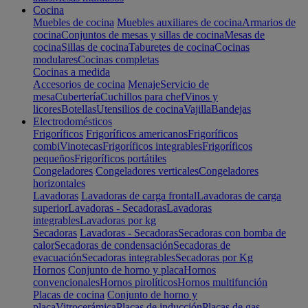
Cocina
Muebles de cocina
Muebles auxiliares de cocina
Armarios de
cocina
Conjuntos de mesas y sillas de cocina
Mesas de
cocina
Sillas de cocina
Taburetes de cocina
Cocinas
modulares
Cocinas completas
Cocinas a medida
Accesorios de cocina
Menaje
Servicio de
mesa
Cubertería
Cuchillos para chef
Vinos y
licores
Botellas
Utensilios de cocina
Vajilla
Bandejas
Electrodomésticos
Frigoríficos
Frigoríficos americanos
Frigoríficos
combi
Vinotecas
Frigoríficos integrables
Frigoríficos
pequeños
Frigoríficos portátiles
Congeladores
Congeladores verticales
Congeladores
horizontales
Lavadoras
Lavadoras de carga frontal
Lavadoras de carga
superior
Lavadoras - Secadoras
Lavadoras
integrables
Lavadoras por kg
Secadoras
Lavadoras - Secadoras
Secadoras con bomba de
calor
Secadoras de condensación
Secadoras de
evacuación
Secadoras integrables
Secadoras por Kg
Hornos
Conjunto de horno y placa
Hornos
convencionales
Hornos pirolíticos
Hornos multifunción
Placas de cocina
Conjunto de horno y
placa
Vitrocerámica
Placas de inducción
Placas de gas