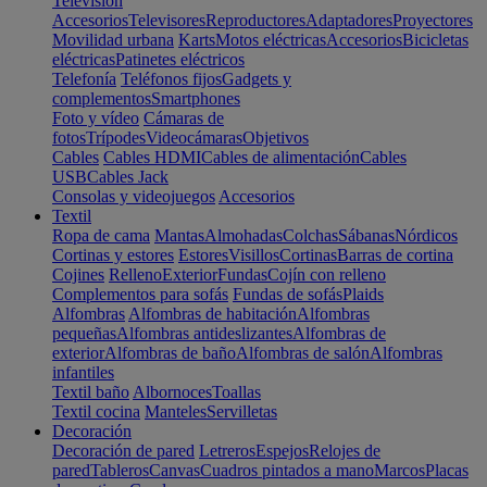
Televisión
Accesorios
Televisores
Reproductores
Adaptadores
Proyectores
Movilidad urbana
Karts
Motos eléctricas
Accesorios
Bicicletas
eléctricas
Patinetes eléctricos
Telefonía
Teléfonos fijos
Gadgets y
complementos
Smartphones
Foto y vídeo
Cámaras de
fotos
Trípodes
Videocámaras
Objetivos
Cables
Cables HDMI
Cables de alimentación
Cables
USB
Cables Jack
Consolas y videojuegos
Accesorios
Textil
Ropa de cama
Mantas
Almohadas
Colchas
Sábanas
Nórdicos
Cortinas y estores
Estores
Visillos
Cortinas
Barras de cortina
Cojines
Relleno
Exterior
Fundas
Cojín con relleno
Complementos para sofás
Fundas de sofás
Plaids
Alfombras
Alfombras de habitación
Alfombras
pequeñas
Alfombras antideslizantes
Alfombras de
exterior
Alfombras de baño
Alfombras de salón
Alfombras
infantiles
Textil baño
Albornoces
Toallas
Textil cocina
Manteles
Servilletas
Decoración
Decoración de pared
Letreros
Espejos
Relojes de
pared
Tableros
Canvas
Cuadros pintados a mano
Marcos
Placas