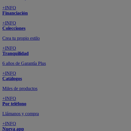
+INFO
Financiación
+INFO
Colecciones
Crea tu propio estilo
+INFO
Tranquilidad
6 años de Garantía Plus
+INFO
Catálogos
Miles de productos
+INFO
Por teléfono
Llámanos y compra
+INFO
Nueva app