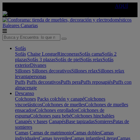
🔵Cambia tu electro con
-10% EXTRA
de descuento ☑️
AQUÍ
Baleares
Canarias
Sofás
Sofás
Chaise Longue
Rinconeras
Sofás cama
Sofás 2
plazas
Sofás 3 plazas
Sofás de piel
Sofás relax
Sofás
exterior
Divanes
Sillones
Sillones decorativos
Sillones relax
Sillones relax
levantapersonas
Puffs
Puffs decorativos
Puffs pera
Puffs reposapiés
Puffs con
almacenaje
Descanso
Colchones
Packs colchón y canapé
Colchones
viscoelásticos
Colchones de muelles
Colchones de muelles
ensacados
Colchones enrollados
Colchones de
espuma
Colchones para bebé
Colchones hinchables
Canapés y bases
Canapés
Base tapizadas
Somieres
Patas de
somieres
Camas
Camas de matrimonio
Camas dobles
Camas
individuales
Camas juveniles
Camas infantiles
Literas
Camas