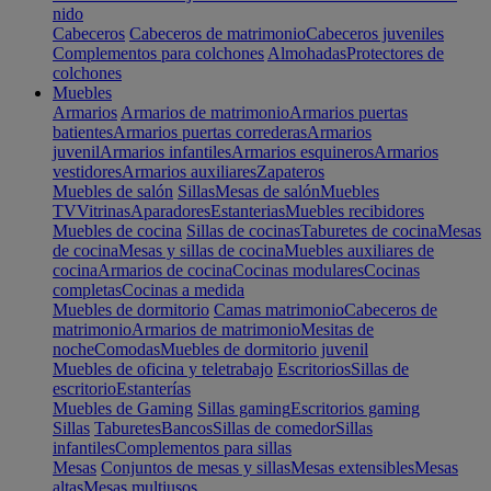
nido
Cabeceros
Cabeceros de matrimonio
Cabeceros juveniles
Complementos para colchones
Almohadas
Protectores de
colchones
Muebles
Armarios
Armarios de matrimonio
Armarios puertas
batientes
Armarios puertas correderas
Armarios
juvenil
Armarios infantiles
Armarios esquineros
Armarios
vestidores
Armarios auxiliares
Zapateros
Muebles de salón
Sillas
Mesas de salón
Muebles
TV
Vitrinas
Aparadores
Estanterias
Muebles recibidores
Muebles de cocina
Sillas de cocinas
Taburetes de cocina
Mesas
de cocina
Mesas y sillas de cocina
Muebles auxiliares de
cocina
Armarios de cocina
Cocinas modulares
Cocinas
completas
Cocinas a medida
Muebles de dormitorio
Camas matrimonio
Cabeceros de
matrimonio
Armarios de matrimonio
Mesitas de
noche
Comodas
Muebles de dormitorio juvenil
Muebles de oficina y teletrabajo
Escritorios
Sillas de
escritorio
Estanterías
Muebles de Gaming
Sillas gaming
Escritorios gaming
Sillas
Taburetes
Bancos
Sillas de comedor
Sillas
infantiles
Complementos para sillas
Mesas
Conjuntos de mesas y sillas
Mesas extensibles
Mesas
altas
Mesas multiusos