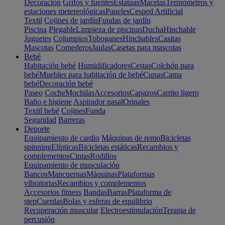
Decoración
Grifos y fuentes
Estatuas
Macetas
Termómetros y
estaciones metereológicas
Paneles
Cesped Artificial
Textil
Cojines de jardín
Fundas de jardín
Piscina
Plegable
Limpieza de piscinas
Ducha
Hinchable
Juguetes
Columpios
Toboganes
Hinchables
Casitas
Mascotas
Comederos
Jaulas
Casetas para mascotas
Bebé
Habitación bebé
Humidificadores
Cestas
Colchón para
bebé
Muebles para habitación de bebé
Cunas
Cama
bebé
Decoración bebé
Paseo
Coche
Mochilas
Accesorios
Capazos
Carrito ligero
Baño e higiene
Aspirador nasal
Orinales
Textil bebé
Cojines
Funda
Seguridad
Barreras
Deporte
Equipamiento de cardio
Máquinas de remo
Bicicletas
spinning
Elípticas
Bicicletas estáticas
Recambios y
complementos
Cintas
Rodillos
Equipamiento de musculación
Bancos
Mancuernas
Máquinas
Plataformas
vibratorias
Recambios y complementos
Accesorios fitness
Bandas
Barras
Plataforma de
step
Cuerdas
Bolas y esferas de equilibrio
Recuperación muscular
Electroestimulación
Terapia de
percusión