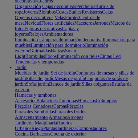
decorativas
Cuadros
Organización
Cajas decorativas
Percheros
Burros de
ropa
Joyeros
Biombos
Cestas
Baúles
Revisteros
Cajas
Objetos decorativos
Velas
Faroles
Centros de
mesa
Navidad
Flores artificiales
Maceteros
Jarrones
Marcos de
fotos
Figuras decorativas
Cajitas y
joyeros
Relojes
Ambientadores
Iluminación
Lámparas
Iluminación decorativa
Iluminación para
muebles
Iluminación para dormitorio
Iluminación
exterior
Guirnaldas
Balizas
Smart
Light
Bombillas
Focos
Iluminación con rieles
Cintas Led
Tendencias y temporadas
Jardín
Muebles de jardín
Set de jardín
Conjuntos de mesas y sillas de
jardín
Sillas de jardín
Mesas de jardín
Conjuntos de sofás de
jardín
Sofás jardín
Bancos de jardín
Sillas colgantes
Estufas de
exterior
Hamacas y tumbonas
Accesorios
Balancines
Tumbonas
Hamacas
Columpios
Pérgolas
Cenadores
Carpas
Pérgolas
Parasoles
Sombrillas
Parasoles
Toldos
Almacenamiento
Armarios
Arcones
Jardinería
Maquinaria
Huertos
Urbanos
Riego
Plantas
Jardineras
Compostadores
Cocina
Barbacoas
Cocina de exterior