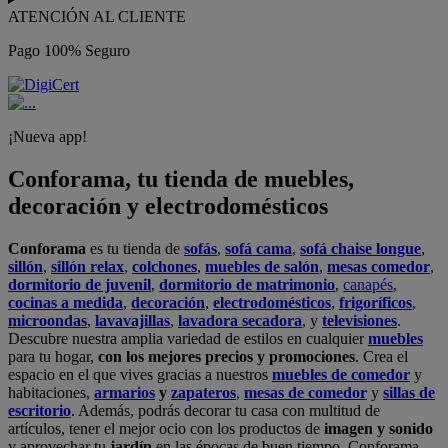
ATENCIÓN AL CLIENTE
Pago 100% Seguro
¡Nueva app!
Conforama, tu tienda de muebles,
decoración y electrodomésticos
Conforama
es tu tienda de
sofás
,
sofá cama
,
sofá chaise longue
,
sillón
,
sillón relax
,
colchones
,
muebles de salón
,
mesas comedor
,
dormitorio de juvenil
,
dormitorio de matrimonio
,
canapés
,
cocinas a medida
,
decoración
,
electrodomésticos
,
frigoríficos
,
microondas
,
lavavajillas
,
lavadora secadora
, y
televisiones
.
Descubre nuestra amplia variedad de estilos en cualquier
muebles
para tu hogar,
con los mejores precios y promociones
. Crea el
espacio en el que vives gracias a nuestros
muebles de comedor
y
habitaciones,
armarios
y
zapateros
,
mesas de comedor
y
sillas de
escritorio
. Además, podrás decorar tu casa con multitud de
artículos, tener el mejor ocio con los productos de
imagen y sonido
y aprovechar tu
jardín
en las épocas de buen tiempo. Conforama