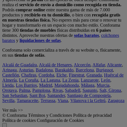
realiza el
servicio de envío a domicilio como recogida en tienda.
Podrás
comprar online
entre nuestra gama de más de 7.000
productos y
recibirlo en tu domicilio
, o bien con
recogida gratis
en nuestras tiendas física.
No esperes más para crear o renovar tu
hogar y transformarlo en un espacio con mucho estilo. Conforama
tiene 300
tiendas de muebles
físicas distribuidas en
6 países
distintos. Aproveche nuestras ofertas de
sofas baratos
,
colchones
baratos
y
liquidaciones de sofas
.
Conforama solo comercializa a través de su website o, físicamente,
en sus
tiendas de sofás
.
Alcalá de Guadaíra
,
Alcalá de Henares
,
Alcorcón
,
Alfafar
,
Alicante
,
Arinaga
,
Asturias
,
Badalona
,
Barakaldo
,
Barcelona
,
Burjassot
,
Castellón
,
Chafiras
,
Cordoba
,
Elche
,
Finestrat
,
Granada
,
Huércal de
Almería
,
La Coruña
,
La Laguna
,
La Zenia
,
Lanzarote
,
León
,
Lleida
,
Los Barrios
,
Madrid
,
Majadahonda
,
Málaga
,
Murcia
,
Orotava
,
Palma
,
Pamplona
,
Rivas
,
Sabadell
,
Sagunto
,
Salt, Girona
,
San Sebastian
,
Sant Boi
,
Santander
,
Santiago de Compostela
,
Sevilla
,
Tamaraceite
,
Terrassa
,
Viana
,
Vilanova i la Geltrú
,
Zaragoza
Ver más >>
© Conforama
Términos y Condiciones
Política de privacidad
Política de cookies
Configuración de Cookies