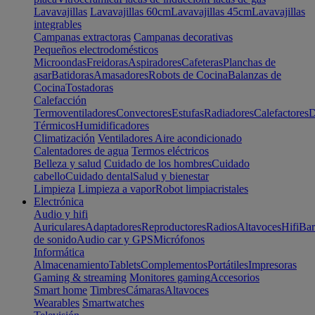
Lavavajillas
Lavavajillas 60cm
Lavavajillas 45cm
Lavavajillas
integrables
Campanas extractoras
Campanas decorativas
Pequeños electrodomésticos
Microondas
Freidoras
Aspiradores
Cafeteras
Planchas de
asar
Batidoras
Amasadores
Robots de Cocina
Balanzas de
Cocina
Tostadoras
Calefacción
Termoventiladores
Convectores
Estufas
Radiadores
Calefactores
D
Térmicos
Humidificadores
Climatización
Ventiladores
Aire acondicionado
Calentadores de agua
Termos eléctricos
Belleza y salud
Cuidado de los hombres
Cuidado
cabello
Cuidado dental
Salud y bienestar
Limpieza
Limpieza a vapor
Robot limpiacristales
Electrónica
Audio y hifi
Auriculares
Adaptadores
Reproductores
Radios
Altavoces
Hifi
Bar
de sonido
Audio car y GPS
Micrófonos
Informática
Almacenamiento
Tablets
Complementos
Portátiles
Impresoras
Gaming & streaming
Monitores gaming
Accesorios
Smart home
Timbres
Cámaras
Altavoces
Wearables
Smartwatches