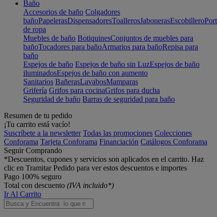
Baño
Accesorios de baño
Colgadores
baño
Papeleras
Dispensadores
Toalleros
Jaboneras
Escobillero
Port
de ropa
Muebles de baño
Botiquines
Conjuntos de muebles para
baño
Tocadores para baño
Armarios para baño
Repisa para
baño
Espejos de baño
Espejos de baño sin Luz
Espejos de baño
iluminados
Espejos de baño con aumento
Sanitarios
Bañeras
Lavabos
Mamparas
Grifería
Grifos para cocina
Grifos para ducha
Seguridad de baño
Barras de seguridad para baño
Resumen de tu pedido
¡Tu carrito está vacío!
Suscríbete a la newsletter
Todas las promociones
Colecciones
Conforama
Tarjeta Conforama
Financiación
Catálogos Conforama
Seguir Comprando
*Descuentos, cupones y servicios son aplicados en el carrito. Haz
clic en Tramitar Pedido para ver estos descuentos e importes
Pago 100% seguro
Total con descuento
(IVA incluido*)
Ir Al Carrito