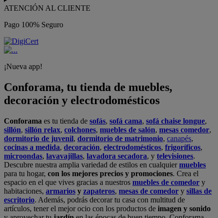
ATENCIÓN AL CLIENTE
Pago 100% Seguro
¡Nueva app!
Conforama, tu tienda de muebles,
decoración y electrodomésticos
Conforama
es tu tienda de
sofás
,
sofá cama
,
sofá chaise longue
,
sillón
,
sillón relax
,
colchones
,
muebles de salón
,
mesas comedor
,
dormitorio de juvenil
,
dormitorio de matrimonio
,
canapés
,
cocinas a medida
,
decoración
,
electrodomésticos
,
frigoríficos
,
microondas
,
lavavajillas
,
lavadora secadora
, y
televisiones
.
Descubre nuestra amplia variedad de estilos en cualquier
muebles
para tu hogar,
con los mejores precios y promociones
. Crea el
espacio en el que vives gracias a nuestros
muebles de comedor
y
habitaciones,
armarios
y
zapateros
,
mesas de comedor
y
sillas de
escritorio
. Además, podrás decorar tu casa con multitud de
artículos, tener el mejor ocio con los productos de
imagen y sonido
y aprovechar tu
jardín
en las épocas de buen tiempo. Conforama