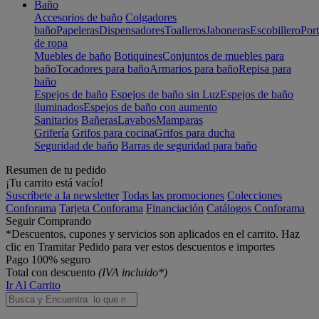
Baño
Accesorios de baño
Colgadores
baño
Papeleras
Dispensadores
Toalleros
Jaboneras
Escobillero
Port
de ropa
Muebles de baño
Botiquines
Conjuntos de muebles para
baño
Tocadores para baño
Armarios para baño
Repisa para
baño
Espejos de baño
Espejos de baño sin Luz
Espejos de baño
iluminados
Espejos de baño con aumento
Sanitarios
Bañeras
Lavabos
Mamparas
Grifería
Grifos para cocina
Grifos para ducha
Seguridad de baño
Barras de seguridad para baño
Resumen de tu pedido
¡Tu carrito está vacío!
Suscríbete a la newsletter
Todas las promociones
Colecciones
Conforama
Tarjeta Conforama
Financiación
Catálogos Conforama
Seguir Comprando
*Descuentos, cupones y servicios son aplicados en el carrito. Haz
clic en Tramitar Pedido para ver estos descuentos e importes
Pago 100% seguro
Total con descuento
(IVA incluido*)
Ir Al Carrito