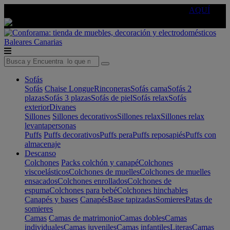
🔵Cambia tu electro con
-10% EXTRA
de descuento ☑️
AQUÍ
Baleares
Canarias
Sofás
Sofás
Chaise Longue
Rinconeras
Sofás cama
Sofás 2
plazas
Sofás 3 plazas
Sofás de piel
Sofás relax
Sofás
exterior
Divanes
Sillones
Sillones decorativos
Sillones relax
Sillones relax
levantapersonas
Puffs
Puffs decorativos
Puffs pera
Puffs reposapiés
Puffs con
almacenaje
Descanso
Colchones
Packs colchón y canapé
Colchones
viscoelásticos
Colchones de muelles
Colchones de muelles
ensacados
Colchones enrollados
Colchones de
espuma
Colchones para bebé
Colchones hinchables
Canapés y bases
Canapés
Base tapizadas
Somieres
Patas de
somieres
Camas
Camas de matrimonio
Camas dobles
Camas
individuales
Camas juveniles
Camas infantiles
Literas
Camas