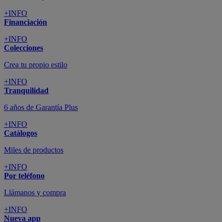
+INFO
Financiación
+INFO
Colecciones
Crea tu propio estilo
+INFO
Tranquilidad
6 años de Garantía Plus
+INFO
Catálogos
Miles de productos
+INFO
Por teléfono
Llámanos y compra
+INFO
Nueva app