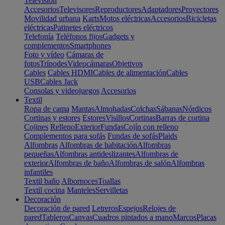
Televisión
Accesorios
Televisores
Reproductores
Adaptadores
Proyectores
Movilidad urbana
Karts
Motos eléctricas
Accesorios
Bicicletas
eléctricas
Patinetes eléctricos
Telefonía
Teléfonos fijos
Gadgets y
complementos
Smartphones
Foto y vídeo
Cámaras de
fotos
Trípodes
Videocámaras
Objetivos
Cables
Cables HDMI
Cables de alimentación
Cables
USB
Cables Jack
Consolas y videojuegos
Accesorios
Textil
Ropa de cama
Mantas
Almohadas
Colchas
Sábanas
Nórdicos
Cortinas y estores
Estores
Visillos
Cortinas
Barras de cortina
Cojines
Relleno
Exterior
Fundas
Cojín con relleno
Complementos para sofás
Fundas de sofás
Plaids
Alfombras
Alfombras de habitación
Alfombras
pequeñas
Alfombras antideslizantes
Alfombras de
exterior
Alfombras de baño
Alfombras de salón
Alfombras
infantiles
Textil baño
Albornoces
Toallas
Textil cocina
Manteles
Servilletas
Decoración
Decoración de pared
Letreros
Espejos
Relojes de
pared
Tableros
Canvas
Cuadros pintados a mano
Marcos
Placas