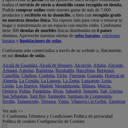
realiza el
servicio de envío a domicilio como recogida en tienda.
Podrás
comprar online
entre nuestra gama de más de 7.000
productos y
recibirlo en tu domicilio
, o bien con
recogida gratis
en nuestras tiendas física.
No esperes más para crear o renovar tu
hogar y transformarlo en un espacio con mucho estilo. Conforama
tiene 300
tiendas de muebles
físicas distribuidas en
6 países
distintos. Aproveche nuestras ofertas de
sofas baratos
,
colchones
baratos
y
liquidaciones de sofas
.
Conforama solo comercializa a través de su website o, físicamente,
en sus
tiendas de sofás
.
Alcalá de Guadaíra
,
Alcalá de Henares
,
Alcorcón
,
Alfafar
,
Alicante
,
Arinaga
,
Asturias
,
Badalona
,
Barakaldo
,
Barcelona
,
Burjassot
,
Castellón
,
Chafiras
,
Cordoba
,
Elche
,
Finestrat
,
Granada
,
Huércal de
Almería
,
La Coruña
,
La Laguna
,
La Zenia
,
Lanzarote
,
León
,
Lleida
,
Los Barrios
,
Madrid
,
Majadahonda
,
Málaga
,
Murcia
,
Orotava
,
Palma
,
Pamplona
,
Rivas
,
Sabadell
,
Sagunto
,
Salt, Girona
,
San Sebastian
,
Sant Boi
,
Santander
,
Santiago de Compostela
,
Sevilla
,
Tamaraceite
,
Terrassa
,
Viana
,
Vilanova i la Geltrú
,
Zaragoza
Ver más >>
© Conforama
Términos y Condiciones
Política de privacidad
Política de cookies
Configuración de Cookies