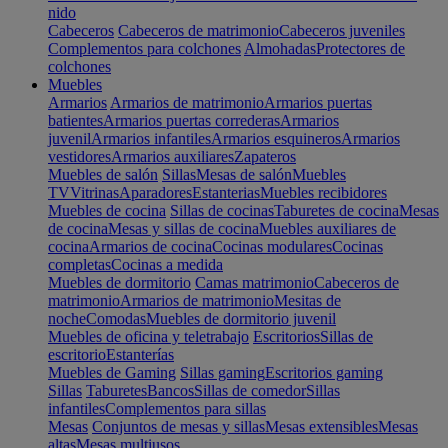
nido
Cabeceros
Cabeceros de matrimonio
Cabeceros juveniles
Complementos para colchones
Almohadas
Protectores de
colchones
Muebles
Armarios
Armarios de matrimonio
Armarios puertas
batientes
Armarios puertas correderas
Armarios
juvenil
Armarios infantiles
Armarios esquineros
Armarios
vestidores
Armarios auxiliares
Zapateros
Muebles de salón
Sillas
Mesas de salón
Muebles
TV
Vitrinas
Aparadores
Estanterias
Muebles recibidores
Muebles de cocina
Sillas de cocinas
Taburetes de cocina
Mesas
de cocina
Mesas y sillas de cocina
Muebles auxiliares de
cocina
Armarios de cocina
Cocinas modulares
Cocinas
completas
Cocinas a medida
Muebles de dormitorio
Camas matrimonio
Cabeceros de
matrimonio
Armarios de matrimonio
Mesitas de
noche
Comodas
Muebles de dormitorio juvenil
Muebles de oficina y teletrabajo
Escritorios
Sillas de
escritorio
Estanterías
Muebles de Gaming
Sillas gaming
Escritorios gaming
Sillas
Taburetes
Bancos
Sillas de comedor
Sillas
infantiles
Complementos para sillas
Mesas
Conjuntos de mesas y sillas
Mesas extensibles
Mesas
altas
Mesas multiusos