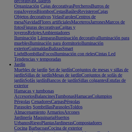
decorativas
Cuadros
Organización
Cajas decorativas
Percheros
Burros de
ropa
Joyeros
Biombos
Cestas
Baúles
Revisteros
Cajas
Objetos decorativos
Velas
Faroles
Centros de
mesa
Navidad
Flores artificiales
Maceteros
Jarrones
Marcos de
fotos
Figuras decorativas
Cajitas y
joyeros
Relojes
Ambientadores
Iluminación
Lámparas
Iluminación decorativa
Iluminación para
muebles
Iluminación para dormitorio
Iluminación
exterior
Guirnaldas
Balizas
Smart
Light
Bombillas
Focos
Iluminación con rieles
Cintas Led
Tendencias y temporadas
Jardín
Muebles de jardín
Set de jardín
Conjuntos de mesas y sillas de
jardín
Sillas de jardín
Mesas de jardín
Conjuntos de sofás de
jardín
Sofás jardín
Bancos de jardín
Sillas colgantes
Estufas de
exterior
Hamacas y tumbonas
Accesorios
Balancines
Tumbonas
Hamacas
Columpios
Pérgolas
Cenadores
Carpas
Pérgolas
Parasoles
Sombrillas
Parasoles
Toldos
Almacenamiento
Armarios
Arcones
Jardinería
Maquinaria
Huertos
Urbanos
Riego
Plantas
Jardineras
Compostadores
Cocina
Barbacoas
Cocina de exterior