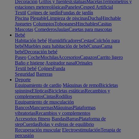
Decoración
Grifos y fuentes
Estatuas
Macetas
Termómetros y
estaciones metereológicas
Paneles
Cesped Artificial
Textil
Cojines de jardín
Fundas de jardín
Piscina
Plegable
Limpieza de piscinas
Ducha
Hinchable
Juguetes
Columpios
Toboganes
Hinchables
Casitas
Mascotas
Comederos
Jaulas
Casetas para mascotas
Bebé
Habitación bebé
Humidificadores
Cestas
Colchón para
bebé
Muebles para habitación de bebé
Cunas
Cama
bebé
Decoración bebé
Paseo
Coche
Mochilas
Accesorios
Capazos
Carrito ligero
Baño e higiene
Aspirador nasal
Orinales
Textil bebé
Cojines
Funda
Seguridad
Barreras
Deporte
Equipamiento de cardio
Máquinas de remo
Bicicletas
spinning
Elípticas
Bicicletas estáticas
Recambios y
complementos
Cintas
Rodillos
Equipamiento de musculación
Bancos
Mancuernas
Máquinas
Plataformas
vibratorias
Recambios y complementos
Accesorios fitness
Bandas
Barras
Plataforma de
step
Cuerdas
Bolas y esferas de equilibrio
Recuperación muscular
Electroestimulación
Terapia de
percusión