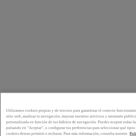
Utilizamos cookies propias y de terceros para garantizar el correcto funcionami
sitio web, analizar la navegación, mejorar nuestros servicios y mostrarte public
personalizada en función de tus hábitos de navegación. Puedes aceptar todas la
pulsando en “Aceptar”, o configurar tus preferencias para seleccionar qué tipos
cookies deseas permitir o rechazar. Para más información, consulta nuestra
Pol