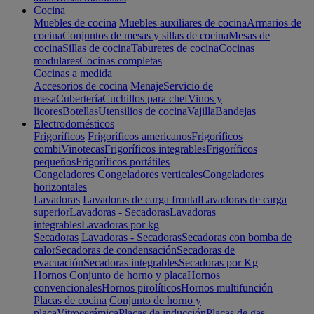
Cocina
Muebles de cocina
Muebles auxiliares de cocina
Armarios de
cocina
Conjuntos de mesas y sillas de cocina
Mesas de
cocina
Sillas de cocina
Taburetes de cocina
Cocinas
modulares
Cocinas completas
Cocinas a medida
Accesorios de cocina
Menaje
Servicio de
mesa
Cubertería
Cuchillos para chef
Vinos y
licores
Botellas
Utensilios de cocina
Vajilla
Bandejas
Electrodomésticos
Frigoríficos
Frigoríficos americanos
Frigoríficos
combi
Vinotecas
Frigoríficos integrables
Frigoríficos
pequeños
Frigoríficos portátiles
Congeladores
Congeladores verticales
Congeladores
horizontales
Lavadoras
Lavadoras de carga frontal
Lavadoras de carga
superior
Lavadoras - Secadoras
Lavadoras
integrables
Lavadoras por kg
Secadoras
Lavadoras - Secadoras
Secadoras con bomba de
calor
Secadoras de condensación
Secadoras de
evacuación
Secadoras integrables
Secadoras por Kg
Hornos
Conjunto de horno y placa
Hornos
convencionales
Hornos pirolíticos
Hornos multifunción
Placas de cocina
Conjunto de horno y
placa
Vitrocerámica
Placas de inducción
Placas de gas