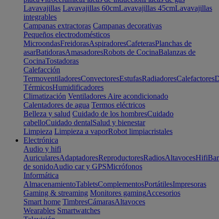
Lavavajillas
Lavavajillas 60cm
Lavavajillas 45cm
Lavavajillas
integrables
Campanas extractoras
Campanas decorativas
Pequeños electrodomésticos
Microondas
Freidoras
Aspiradores
Cafeteras
Planchas de
asar
Batidoras
Amasadores
Robots de Cocina
Balanzas de
Cocina
Tostadoras
Calefacción
Termoventiladores
Convectores
Estufas
Radiadores
Calefactores
D
Térmicos
Humidificadores
Climatización
Ventiladores
Aire acondicionado
Calentadores de agua
Termos eléctricos
Belleza y salud
Cuidado de los hombres
Cuidado
cabello
Cuidado dental
Salud y bienestar
Limpieza
Limpieza a vapor
Robot limpiacristales
Electrónica
Audio y hifi
Auriculares
Adaptadores
Reproductores
Radios
Altavoces
Hifi
Bar
de sonido
Audio car y GPS
Micrófonos
Informática
Almacenamiento
Tablets
Complementos
Portátiles
Impresoras
Gaming & streaming
Monitores gaming
Accesorios
Smart home
Timbres
Cámaras
Altavoces
Wearables
Smartwatches