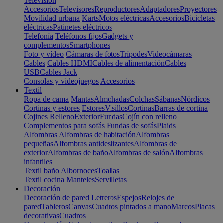
Televisión
Accesorios
Televisores
Reproductores
Adaptadores
Proyectores
Movilidad urbana
Karts
Motos eléctricas
Accesorios
Bicicletas
eléctricas
Patinetes eléctricos
Telefonía
Teléfonos fijos
Gadgets y
complementos
Smartphones
Foto y vídeo
Cámaras de fotos
Trípodes
Videocámaras
Cables
Cables HDMI
Cables de alimentación
Cables
USB
Cables Jack
Consolas y videojuegos
Accesorios
Textil
Ropa de cama
Mantas
Almohadas
Colchas
Sábanas
Nórdicos
Cortinas y estores
Estores
Visillos
Cortinas
Barras de cortina
Cojines
Relleno
Exterior
Fundas
Cojín con relleno
Complementos para sofás
Fundas de sofás
Plaids
Alfombras
Alfombras de habitación
Alfombras
pequeñas
Alfombras antideslizantes
Alfombras de
exterior
Alfombras de baño
Alfombras de salón
Alfombras
infantiles
Textil baño
Albornoces
Toallas
Textil cocina
Manteles
Servilletas
Decoración
Decoración de pared
Letreros
Espejos
Relojes de
pared
Tableros
Canvas
Cuadros pintados a mano
Marcos
Placas
decorativas
Cuadros