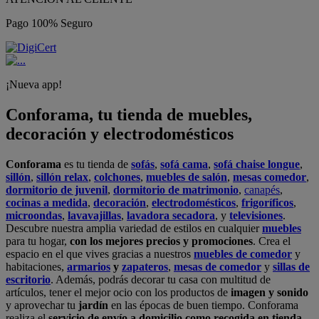
Pago 100% Seguro
¡Nueva app!
Conforama, tu tienda de muebles,
decoración y electrodomésticos
Conforama
es tu tienda de
sofás
,
sofá cama
,
sofá chaise longue
,
sillón
,
sillón relax
,
colchones
,
muebles de salón
,
mesas comedor
,
dormitorio de juvenil
,
dormitorio de matrimonio
,
canapés
,
cocinas a medida
,
decoración
,
electrodomésticos
,
frigoríficos
,
microondas
,
lavavajillas
,
lavadora secadora
, y
televisiones
.
Descubre nuestra amplia variedad de estilos en cualquier
muebles
para tu hogar,
con los mejores precios y promociones
. Crea el
espacio en el que vives gracias a nuestros
muebles de comedor
y
habitaciones,
armarios
y
zapateros
,
mesas de comedor
y
sillas de
escritorio
. Además, podrás decorar tu casa con multitud de
artículos, tener el mejor ocio con los productos de
imagen y sonido
y aprovechar tu
jardín
en las épocas de buen tiempo. Conforama
realiza el
servicio de envío a domicilio como recogida en tienda.