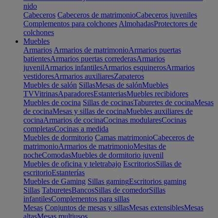
nido
Cabeceros
Cabeceros de matrimonio
Cabeceros juveniles
Complementos para colchones
Almohadas
Protectores de
colchones
Muebles
Armarios
Armarios de matrimonio
Armarios puertas
batientes
Armarios puertas correderas
Armarios
juvenil
Armarios infantiles
Armarios esquineros
Armarios
vestidores
Armarios auxiliares
Zapateros
Muebles de salón
Sillas
Mesas de salón
Muebles
TV
Vitrinas
Aparadores
Estanterias
Muebles recibidores
Muebles de cocina
Sillas de cocinas
Taburetes de cocina
Mesas
de cocina
Mesas y sillas de cocina
Muebles auxiliares de
cocina
Armarios de cocina
Cocinas modulares
Cocinas
completas
Cocinas a medida
Muebles de dormitorio
Camas matrimonio
Cabeceros de
matrimonio
Armarios de matrimonio
Mesitas de
noche
Comodas
Muebles de dormitorio juvenil
Muebles de oficina y teletrabajo
Escritorios
Sillas de
escritorio
Estanterías
Muebles de Gaming
Sillas gaming
Escritorios gaming
Sillas
Taburetes
Bancos
Sillas de comedor
Sillas
infantiles
Complementos para sillas
Mesas
Conjuntos de mesas y sillas
Mesas extensibles
Mesas
altas
Mesas multiusos