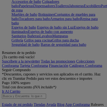
Accesorios de baño
Colgadores
baño
Papeleras
Dispensadores
Toalleros
Jaboneras
Escobillero
Port
de ropa
Muebles de baño
Botiquines
Conjuntos de muebles para
baño
Tocadores para baño
Armarios para baño
Repisa para
baño
Espejos de baño
Espejos de baño sin Luz
Espejos de baño
iluminados
Espejos de baño con aumento
Sanitarios
Bañeras
Lavabos
Mamparas
Grifería
Grifos para cocina
Grifos para ducha
Seguridad de baño
Barras de seguridad para baño
Resumen de tu pedido
¡Tu carrito está vacío!
Suscríbete a la newsletter
Todas las promociones
Colecciones
Conforama
Tarjeta Conforama
Financiación
Catálogos Conforama
Seguir Comprando
*Descuentos, cupones y servicios son aplicados en el carrito. Haz
clic en Tramitar Pedido para ver estos descuentos e importes
Pago 100% seguro
Total con descuento
(IVA incluido*)
Ir Al Carrito
Estado de mi pedido
Tiendas
Ayuda
Blog
App Conforama
Baleares