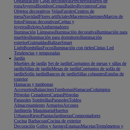
Organización
Cajas decorativas
Percheros
Burros de
ropa
Joyeros
Biombos
Cestas
Baúles
Revisteros
Cajas
Objetos decorativos
Velas
Faroles
Centros de
mesa
Navidad
Flores artificiales
Maceteros
Jarrones
Marcos de
fotos
Figuras decorativas
Cajitas y
joyeros
Relojes
Ambientadores
Iluminación
Lámparas
Iluminación decorativa
Iluminación para
muebles
Iluminación para dormitorio
Iluminación
exterior
Guirnaldas
Balizas
Smart
Light
Bombillas
Focos
Iluminación con rieles
Cintas Led
Tendencias y temporadas
Jardín
Muebles de jardín
Set de jardín
Conjuntos de mesas y sillas de
jardín
Sillas de jardín
Mesas de jardín
Conjuntos de sofás de
jardín
Sofás jardín
Bancos de jardín
Sillas colgantes
Estufas de
exterior
Hamacas y tumbonas
Accesorios
Balancines
Tumbonas
Hamacas
Columpios
Pérgolas
Cenadores
Carpas
Pérgolas
Parasoles
Sombrillas
Parasoles
Toldos
Almacenamiento
Armarios
Arcones
Jardinería
Maquinaria
Huertos
Urbanos
Riego
Plantas
Jardineras
Compostadores
Cocina
Barbacoas
Cocina de exterior
Decoración
Grifos y fuentes
Estatuas
Macetas
Termómetros y