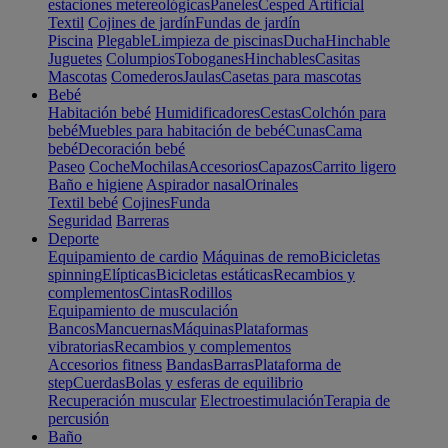
estaciones metereológicas
Paneles
Cesped Artificial
Textil
Cojines de jardín
Fundas de jardín
Piscina
Plegable
Limpieza de piscinas
Ducha
Hinchable
Juguetes
Columpios
Toboganes
Hinchables
Casitas
Mascotas
Comederos
Jaulas
Casetas para mascotas
Bebé
Habitación bebé
Humidificadores
Cestas
Colchón para
bebé
Muebles para habitación de bebé
Cunas
Cama
bebé
Decoración bebé
Paseo
Coche
Mochilas
Accesorios
Capazos
Carrito ligero
Baño e higiene
Aspirador nasal
Orinales
Textil bebé
Cojines
Funda
Seguridad
Barreras
Deporte
Equipamiento de cardio
Máquinas de remo
Bicicletas
spinning
Elípticas
Bicicletas estáticas
Recambios y
complementos
Cintas
Rodillos
Equipamiento de musculación
Bancos
Mancuernas
Máquinas
Plataformas
vibratorias
Recambios y complementos
Accesorios fitness
Bandas
Barras
Plataforma de
step
Cuerdas
Bolas y esferas de equilibrio
Recuperación muscular
Electroestimulación
Terapia de
percusión
Baño