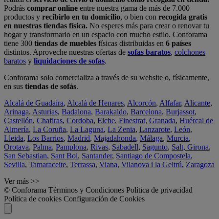
Podrás
comprar online
entre nuestra gama de más de 7.000
productos y
recibirlo en tu domicilio
, o bien con
recogida gratis
en nuestras tiendas física.
No esperes más para crear o renovar tu
hogar y transformarlo en un espacio con mucho estilo. Conforama
tiene 300
tiendas de muebles
físicas distribuidas en
6 países
distintos. Aproveche nuestras ofertas de
sofas baratos
,
colchones
baratos
y
liquidaciones de sofas
.
Conforama solo comercializa a través de su website o, físicamente,
en sus
tiendas de sofás
.
Alcalá de Guadaíra
,
Alcalá de Henares
,
Alcorcón
,
Alfafar
,
Alicante
,
Arinaga
,
Asturias
,
Badalona
,
Barakaldo
,
Barcelona
,
Burjassot
,
Castellón
,
Chafiras
,
Cordoba
,
Elche
,
Finestrat
,
Granada
,
Huércal de
Almería
,
La Coruña
,
La Laguna
,
La Zenia
,
Lanzarote
,
León
,
Lleida
,
Los Barrios
,
Madrid
,
Majadahonda
,
Málaga
,
Murcia
,
Orotava
,
Palma
,
Pamplona
,
Rivas
,
Sabadell
,
Sagunto
,
Salt, Girona
,
San Sebastian
,
Sant Boi
,
Santander
,
Santiago de Compostela
,
Sevilla
,
Tamaraceite
,
Terrassa
,
Viana
,
Vilanova i la Geltrú
,
Zaragoza
Ver más >>
© Conforama
Términos y Condiciones
Política de privacidad
Política de cookies
Configuración de Cookies