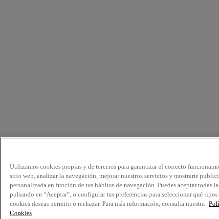
Utilizamos cookies propias y de terceros para garantizar el correcto funcionami
sitio web, analizar la navegación, mejorar nuestros servicios y mostrarte public
personalizada en función de tus hábitos de navegación. Puedes aceptar todas la
pulsando en “Aceptar”, o configurar tus preferencias para seleccionar qué tipos
cookies deseas permitir o rechazar. Para más información, consulta nuestra
Pol
Cookies