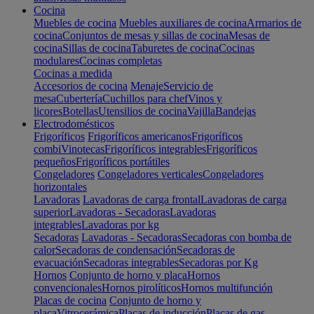
Cocina
Muebles de cocina
Muebles auxiliares de cocina
Armarios de
cocina
Conjuntos de mesas y sillas de cocina
Mesas de
cocina
Sillas de cocina
Taburetes de cocina
Cocinas
modulares
Cocinas completas
Cocinas a medida
Accesorios de cocina
Menaje
Servicio de
mesa
Cubertería
Cuchillos para chef
Vinos y
licores
Botellas
Utensilios de cocina
Vajilla
Bandejas
Electrodomésticos
Frigoríficos
Frigoríficos americanos
Frigoríficos
combi
Vinotecas
Frigoríficos integrables
Frigoríficos
pequeños
Frigoríficos portátiles
Congeladores
Congeladores verticales
Congeladores
horizontales
Lavadoras
Lavadoras de carga frontal
Lavadoras de carga
superior
Lavadoras - Secadoras
Lavadoras
integrables
Lavadoras por kg
Secadoras
Lavadoras - Secadoras
Secadoras con bomba de
calor
Secadoras de condensación
Secadoras de
evacuación
Secadoras integrables
Secadoras por Kg
Hornos
Conjunto de horno y placa
Hornos
convencionales
Hornos pirolíticos
Hornos multifunción
Placas de cocina
Conjunto de horno y
placa
Vitrocerámica
Placas de inducción
Placas de gas