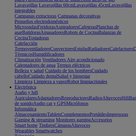
Lavavajillas
Lavavajillas 60cm
Lavavajillas 45cm
Lavavajillas
integrables
Campanas extractoras
Campanas decorativas
Pequeños electrodomésticos
Microondas
Freidoras
Aspiradores
Cafeteras
Planchas de
asar
Batidoras
Amasadores
Robots de Cocina
Balanzas de
Cocina
Tostadoras
Calefacción
Termoventiladores
Convectores
Estufas
Radiadores
Calefactores
D
Térmicos
Humidificadores
Climatización
Ventiladores
Aire acondicionado
Calentadores de agua
Termos eléctricos
Belleza y salud
Cuidado de los hombres
Cuidado
cabello
Cuidado dental
Salud y bienestar
Limpieza
Limpieza a vapor
Robot limpiacristales
Electrónica
Audio y hifi
Auriculares
Adaptadores
Reproductores
Radios
Altavoces
Hifi
Bar
de sonido
Audio car y GPS
Micrófonos
Informática
Almacenamiento
Tablets
Complementos
Portátiles
Impresoras
Gaming & streaming
Monitores gaming
Accesorios
Smart home
Timbres
Cámaras
Altavoces
Wearables
Smartwatches