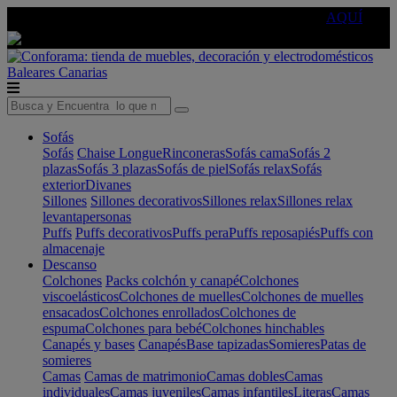
🔵Cambia tu electro con
-10% EXTRA
de descuento ☑️
AQUÍ
Baleares
Canarias
Sofás
Sofás
Chaise Longue
Rinconeras
Sofás cama
Sofás 2
plazas
Sofás 3 plazas
Sofás de piel
Sofás relax
Sofás
exterior
Divanes
Sillones
Sillones decorativos
Sillones relax
Sillones relax
levantapersonas
Puffs
Puffs decorativos
Puffs pera
Puffs reposapiés
Puffs con
almacenaje
Descanso
Colchones
Packs colchón y canapé
Colchones
viscoelásticos
Colchones de muelles
Colchones de muelles
ensacados
Colchones enrollados
Colchones de
espuma
Colchones para bebé
Colchones hinchables
Canapés y bases
Canapés
Base tapizadas
Somieres
Patas de
somieres
Camas
Camas de matrimonio
Camas dobles
Camas
individuales
Camas juveniles
Camas infantiles
Literas
Camas