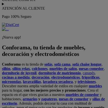
ATENCIÓN AL CLIENTE
Pago 100% Seguro
¡Nueva app!
Conforama, tu tienda de muebles,
decoración y electrodomésticos
Conforama
es tu tienda de
sofás
,
sofá cama
,
sofá chaise longue
,
sillón
,
sillón relax
,
colchones
,
muebles de salón
,
mesas comedor
,
dormitorio de juvenil
,
dormitorio de matrimonio
,
canapés
,
cocinas a medida
,
decoración
,
electrodomésticos
,
frigoríficos
,
microondas
,
lavavajillas
,
lavadora secadora
, y
televisiones
.
Descubre nuestra amplia variedad de estilos en cualquier
muebles
para tu hogar,
con los mejores precios y promociones
. Crea el
espacio en el que vives gracias a nuestros
muebles de comedor
y
habitaciones,
armarios
y
zapateros
,
mesas de comedor
y
sillas de
escritorio
. Además, podrás decorar tu casa con multitud de
artículos, tener el mejor ocio con los productos de
imagen y sonido