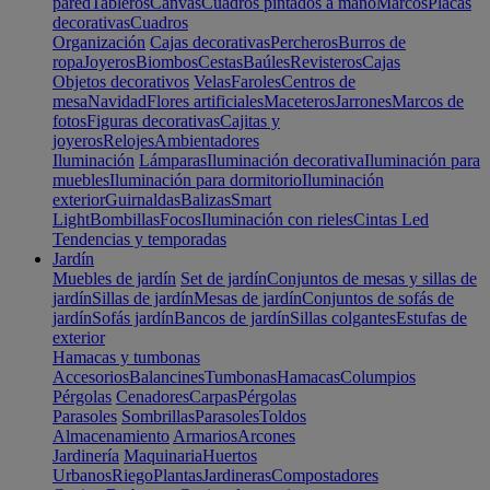
pared
Tableros
Canvas
Cuadros pintados a mano
Marcos
Placas
decorativas
Cuadros
Organización
Cajas decorativas
Percheros
Burros de
ropa
Joyeros
Biombos
Cestas
Baúles
Revisteros
Cajas
Objetos decorativos
Velas
Faroles
Centros de
mesa
Navidad
Flores artificiales
Maceteros
Jarrones
Marcos de
fotos
Figuras decorativas
Cajitas y
joyeros
Relojes
Ambientadores
Iluminación
Lámparas
Iluminación decorativa
Iluminación para
muebles
Iluminación para dormitorio
Iluminación
exterior
Guirnaldas
Balizas
Smart
Light
Bombillas
Focos
Iluminación con rieles
Cintas Led
Tendencias y temporadas
Jardín
Muebles de jardín
Set de jardín
Conjuntos de mesas y sillas de
jardín
Sillas de jardín
Mesas de jardín
Conjuntos de sofás de
jardín
Sofás jardín
Bancos de jardín
Sillas colgantes
Estufas de
exterior
Hamacas y tumbonas
Accesorios
Balancines
Tumbonas
Hamacas
Columpios
Pérgolas
Cenadores
Carpas
Pérgolas
Parasoles
Sombrillas
Parasoles
Toldos
Almacenamiento
Armarios
Arcones
Jardinería
Maquinaria
Huertos
Urbanos
Riego
Plantas
Jardineras
Compostadores