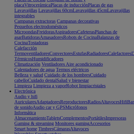
placa
Vitrocerámica
Placas de inducción
Placas de gas
Lavavajillas
Lavavajillas 60cm
Lavavajillas 45cm
Lavavajillas
integrables
Campanas extractoras
Campanas decorativas
Pequeños electrodomésticos
Microondas
Freidoras
Aspiradores
Cafeteras
Planchas de
asar
Batidoras
Amasadores
Robots de Cocina
Balanzas de
Cocina
Tostadoras
Calefacción
Termoventiladores
Convectores
Estufas
Radiadores
Calefactores
D
Térmicos
Humidificadores
Climatización
Ventiladores
Aire acondicionado
Calentadores de agua
Termos eléctricos
Belleza y salud
Cuidado de los hombres
Cuidado
cabello
Cuidado dental
Salud y bienestar
Limpieza
Limpieza a vapor
Robot limpiacristales
Electrónica
Audio y hifi
Auriculares
Adaptadores
Reproductores
Radios
Altavoces
Hifi
Bar
de sonido
Audio car y GPS
Micrófonos
Informática
Almacenamiento
Tablets
Complementos
Portátiles
Impresoras
Gaming & streaming
Monitores gaming
Accesorios
Smart home
Timbres
Cámaras
Altavoces