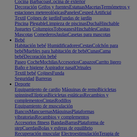
Cocina
Barbacoas
Cocina de exterior
Decoración
Grifos y fuentes
Estatuas
Macetas
Termómetros y
estaciones metereológicas
Paneles
Cesped Artificial
Textil
Cojines de jardín
Fundas de jardín
Piscina
Plegable
Limpieza de piscinas
Ducha
Hinchable
Juguetes
Columpios
Toboganes
Hinchables
Casitas
Mascotas
Comederos
Jaulas
Casetas para mascotas
Bebé
Habitación bebé
Humidificadores
Cestas
Colchón para
bebé
Muebles para habitación de bebé
Cunas
Cama
bebé
Decoración bebé
Paseo
Coche
Mochilas
Accesorios
Capazos
Carrito ligero
Baño e higiene
Aspirador nasal
Orinales
Textil bebé
Cojines
Funda
Seguridad
Barreras
Deporte
Equipamiento de cardio
Máquinas de remo
Bicicletas
spinning
Elípticas
Bicicletas estáticas
Recambios y
complementos
Cintas
Rodillos
Equipamiento de musculación
Bancos
Mancuernas
Máquinas
Plataformas
vibratorias
Recambios y complementos
Accesorios fitness
Bandas
Barras
Plataforma de
step
Cuerdas
Bolas y esferas de equilibrio
Recuperación muscular
Electroestimulación
Terapia de