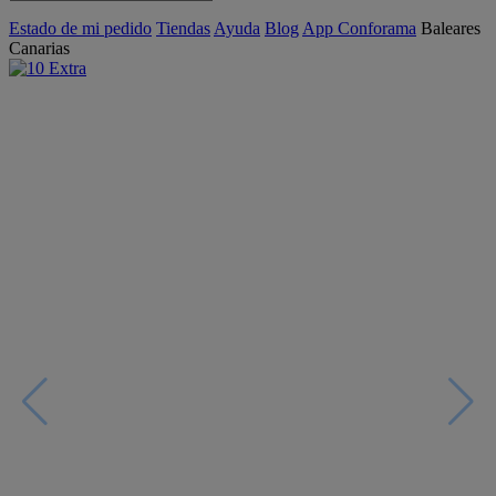
Estado de mi pedido
Tiendas
Ayuda
Blog
App Conforama
Baleares
Canarias