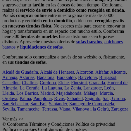
y aprovechar tu
jardín
en las épocas de buen tiempo. Conforama
realiza el
servicio de envío a domicilio como recogida en tienda.
Podrás
comprar online
entre nuestra gama de más de 7.000
productos y
recibirlo en tu domicilio
, o bien con
recogida gratis
en nuestras tiendas física.
No esperes más para crear o renovar tu
hogar y transformarlo en un espacio con mucho estilo. Conforama
tiene 300
tiendas de muebles
físicas distribuidas en
6 países
distintos. Aproveche nuestras ofertas de
sofas baratos
,
colchones
baratos
y
liquidaciones de sofas
.
Conforama solo comercializa a través de su website o, físicamente,
en sus
tiendas de sofás
.
Alcalá de Guadaíra
,
Alcalá de Henares
,
Alcorcón
,
Alfafar
,
Alicante
,
Arinaga
,
Asturias
,
Badalona
,
Barakaldo
,
Barcelona
,
Burjassot
,
Castellón
,
Chafiras
,
Cordoba
,
Elche
,
Finestrat
,
Granada
,
Huércal de
Almería
,
La Coruña
,
La Laguna
,
La Zenia
,
Lanzarote
,
León
,
Lleida
,
Los Barrios
,
Madrid
,
Majadahonda
,
Málaga
,
Murcia
,
Orotava
,
Palma
,
Pamplona
,
Rivas
,
Sabadell
,
Sagunto
,
Salt, Girona
,
San Sebastian
,
Sant Boi
,
Santander
,
Santiago de Compostela
,
Sevilla
,
Tamaraceite
,
Terrassa
,
Viana
,
Vilanova i la Geltrú
,
Zaragoza
Ver más >>
© Conforama
Términos y Condiciones
Política de privacidad
Política de cookies
Configuración de Cookies