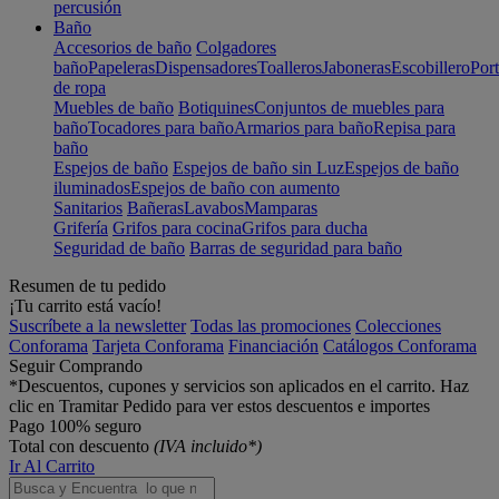
percusión
Baño
Accesorios de baño
Colgadores
baño
Papeleras
Dispensadores
Toalleros
Jaboneras
Escobillero
Port
de ropa
Muebles de baño
Botiquines
Conjuntos de muebles para
baño
Tocadores para baño
Armarios para baño
Repisa para
baño
Espejos de baño
Espejos de baño sin Luz
Espejos de baño
iluminados
Espejos de baño con aumento
Sanitarios
Bañeras
Lavabos
Mamparas
Grifería
Grifos para cocina
Grifos para ducha
Seguridad de baño
Barras de seguridad para baño
Resumen de tu pedido
¡Tu carrito está vacío!
Suscríbete a la newsletter
Todas las promociones
Colecciones
Conforama
Tarjeta Conforama
Financiación
Catálogos Conforama
Seguir Comprando
*Descuentos, cupones y servicios son aplicados en el carrito. Haz
clic en Tramitar Pedido para ver estos descuentos e importes
Pago 100% seguro
Total con descuento
(IVA incluido*)
Ir Al Carrito