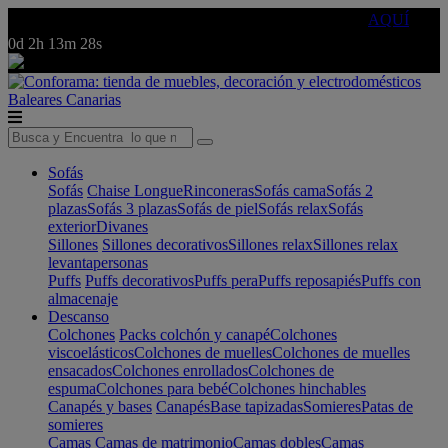
🔵Cambia tu electro con
-10% EXTRA
de descuento ☑️
AQUÍ
0d
2h
13m
28s
Baleares
Canarias
Sofás
Sofás
Chaise Longue
Rinconeras
Sofás cama
Sofás 2
plazas
Sofás 3 plazas
Sofás de piel
Sofás relax
Sofás
exterior
Divanes
Sillones
Sillones decorativos
Sillones relax
Sillones relax
levantapersonas
Puffs
Puffs decorativos
Puffs pera
Puffs reposapiés
Puffs con
almacenaje
Descanso
Colchones
Packs colchón y canapé
Colchones
viscoelásticos
Colchones de muelles
Colchones de muelles
ensacados
Colchones enrollados
Colchones de
espuma
Colchones para bebé
Colchones hinchables
Canapés y bases
Canapés
Base tapizadas
Somieres
Patas de
somieres
Camas
Camas de matrimonio
Camas dobles
Camas