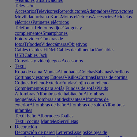
Wearables
Smartwatches
Televisión
Accesorios
Televisores
Reproductores
Adaptadores
Proyectores
Movilidad urbana
Karts
Motos eléctricas
Accesorios
Bicicletas
eléctricas
Patinetes eléctricos
Telefonía
Teléfonos fijos
Gadgets y
complementos
Smartphones
Foto y vídeo
Cámaras de
fotos
Trípodes
Videocámaras
Objetivos
Cables
Cables HDMI
Cables de alimentación
Cables
USB
Cables Jack
Consolas y videojuegos
Accesorios
Textil
Ropa de cama
Mantas
Almohadas
Colchas
Sábanas
Nórdicos
Cortinas y estores
Estores
Visillos
Cortinas
Barras de cortina
Cojines
Relleno
Exterior
Fundas
Cojín con relleno
Complementos para sofás
Fundas de sofás
Plaids
Alfombras
Alfombras de habitación
Alfombras
pequeñas
Alfombras antideslizantes
Alfombras de
exterior
Alfombras de baño
Alfombras de salón
Alfombras
infantiles
Textil baño
Albornoces
Toallas
Textil cocina
Manteles
Servilletas
Decoración
Decoración de pared
Letreros
Espejos
Relojes de