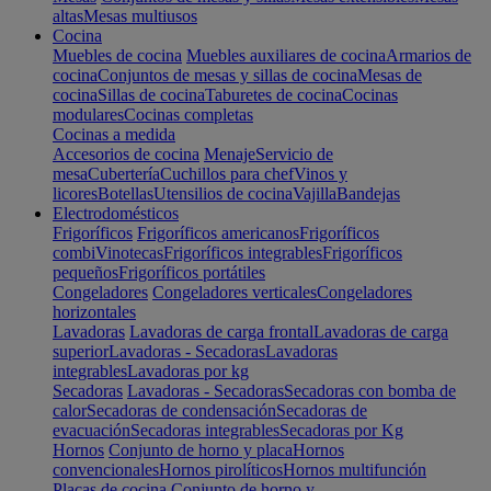
altas
Mesas multiusos
Cocina
Muebles de cocina
Muebles auxiliares de cocina
Armarios de
cocina
Conjuntos de mesas y sillas de cocina
Mesas de
cocina
Sillas de cocina
Taburetes de cocina
Cocinas
modulares
Cocinas completas
Cocinas a medida
Accesorios de cocina
Menaje
Servicio de
mesa
Cubertería
Cuchillos para chef
Vinos y
licores
Botellas
Utensilios de cocina
Vajilla
Bandejas
Electrodomésticos
Frigoríficos
Frigoríficos americanos
Frigoríficos
combi
Vinotecas
Frigoríficos integrables
Frigoríficos
pequeños
Frigoríficos portátiles
Congeladores
Congeladores verticales
Congeladores
horizontales
Lavadoras
Lavadoras de carga frontal
Lavadoras de carga
superior
Lavadoras - Secadoras
Lavadoras
integrables
Lavadoras por kg
Secadoras
Lavadoras - Secadoras
Secadoras con bomba de
calor
Secadoras de condensación
Secadoras de
evacuación
Secadoras integrables
Secadoras por Kg
Hornos
Conjunto de horno y placa
Hornos
convencionales
Hornos pirolíticos
Hornos multifunción
Placas de cocina
Conjunto de horno y