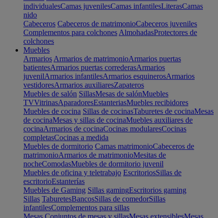
individuales
Camas juveniles
Camas infantiles
Literas
Camas
nido
Cabeceros
Cabeceros de matrimonio
Cabeceros juveniles
Complementos para colchones
Almohadas
Protectores de
colchones
Muebles
Armarios
Armarios de matrimonio
Armarios puertas
batientes
Armarios puertas correderas
Armarios
juvenil
Armarios infantiles
Armarios esquineros
Armarios
vestidores
Armarios auxiliares
Zapateros
Muebles de salón
Sillas
Mesas de salón
Muebles
TV
Vitrinas
Aparadores
Estanterias
Muebles recibidores
Muebles de cocina
Sillas de cocinas
Taburetes de cocina
Mesas
de cocina
Mesas y sillas de cocina
Muebles auxiliares de
cocina
Armarios de cocina
Cocinas modulares
Cocinas
completas
Cocinas a medida
Muebles de dormitorio
Camas matrimonio
Cabeceros de
matrimonio
Armarios de matrimonio
Mesitas de
noche
Comodas
Muebles de dormitorio juvenil
Muebles de oficina y teletrabajo
Escritorios
Sillas de
escritorio
Estanterías
Muebles de Gaming
Sillas gaming
Escritorios gaming
Sillas
Taburetes
Bancos
Sillas de comedor
Sillas
infantiles
Complementos para sillas
Mesas
Conjuntos de mesas y sillas
Mesas extensibles
Mesas