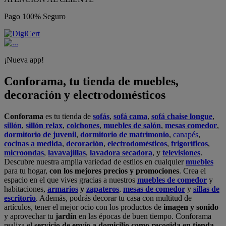
Pago 100% Seguro
¡Nueva app!
Conforama, tu tienda de muebles,
decoración y electrodomésticos
Conforama
es tu tienda de
sofás
,
sofá cama
,
sofá chaise longue
,
sillón
,
sillón relax
,
colchones
,
muebles de salón
,
mesas comedor
,
dormitorio de juvenil
,
dormitorio de matrimonio
,
canapés
,
cocinas a medida
,
decoración
,
electrodomésticos
,
frigoríficos
,
microondas
,
lavavajillas
,
lavadora secadora
, y
televisiones
.
Descubre nuestra amplia variedad de estilos en cualquier
muebles
para tu hogar,
con los mejores precios y promociones
. Crea el
espacio en el que vives gracias a nuestros
muebles de comedor
y
habitaciones,
armarios
y
zapateros
,
mesas de comedor
y
sillas de
escritorio
. Además, podrás decorar tu casa con multitud de
artículos, tener el mejor ocio con los productos de
imagen y sonido
y aprovechar tu
jardín
en las épocas de buen tiempo. Conforama
realiza el
servicio de envío a domicilio como recogida en tienda.