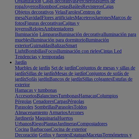
Organización
Cajas decorativas
Percheros
Burros de
ropa
Joyeros
Biombos
Cestas
Baúles
Revisteros
Cajas
Objetos decorativos
Velas
Faroles
Centros de
mesa
Navidad
Flores artificiales
Maceteros
Jarrones
Marcos de
fotos
Figuras decorativas
Cajitas y
joyeros
Relojes
Ambientadores
Iluminación
Lámparas
Iluminación decorativa
Iluminación para
muebles
Iluminación para dormitorio
Iluminación
exterior
Guirnaldas
Balizas
Smart
Light
Bombillas
Focos
Iluminación con rieles
Cintas Led
Tendencias y temporadas
Jardín
Muebles de jardín
Set de jardín
Conjuntos de mesas y sillas de
jardín
Sillas de jardín
Mesas de jardín
Conjuntos de sofás de
jardín
Sofás jardín
Bancos de jardín
Sillas colgantes
Estufas de
exterior
Hamacas y tumbonas
Accesorios
Balancines
Tumbonas
Hamacas
Columpios
Pérgolas
Cenadores
Carpas
Pérgolas
Parasoles
Sombrillas
Parasoles
Toldos
Almacenamiento
Armarios
Arcones
Jardinería
Maquinaria
Huertos
Urbanos
Riego
Plantas
Jardineras
Compostadores
Cocina
Barbacoas
Cocina de exterior
Decoración
Grifos y fuentes
Estatuas
Macetas
Termómetros y