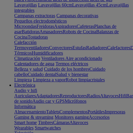
Lavavajillas
Lavavajillas 60cm
Lavavajillas 45cm
Lavavajillas
integrables
Campanas extractoras
Campanas decorativas
Pequeños electrodomésticos
Microondas
Freidoras
Aspiradores
Cafeteras
Planchas de
asar
Batidoras
Amasadores
Robots de Cocina
Balanzas de
Cocina
Tostadoras
Calefacción
Termoventiladores
Convectores
Estufas
Radiadores
Calefactores
D
Térmicos
Humidificadores
Climatización
Ventiladores
Aire acondicionado
Calentadores de agua
Termos eléctricos
Belleza y salud
Cuidado de los hombres
Cuidado
cabello
Cuidado dental
Salud y bienestar
Limpieza
Limpieza a vapor
Robot limpiacristales
Electrónica
Audio y hifi
Auriculares
Adaptadores
Reproductores
Radios
Altavoces
Hifi
Bar
de sonido
Audio car y GPS
Micrófonos
Informática
Almacenamiento
Tablets
Complementos
Portátiles
Impresoras
Gaming & streaming
Monitores gaming
Accesorios
Smart home
Timbres
Cámaras
Altavoces
Wearables
Smartwatches