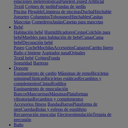
estaciones metereológicas
Paneles
Cesped Artificial
Textil
Cojines de jardín
Fundas de jardín
Piscina
Plegable
Limpieza de piscinas
Ducha
Hinchable
Juguetes
Columpios
Toboganes
Hinchables
Casitas
Mascotas
Comederos
Jaulas
Casetas para mascotas
Bebé
Habitación bebé
Humidificadores
Cestas
Colchón para
bebé
Muebles para habitación de bebé
Cunas
Cama
bebé
Decoración bebé
Paseo
Coche
Mochilas
Accesorios
Capazos
Carrito ligero
Baño e higiene
Aspirador nasal
Orinales
Textil bebé
Cojines
Funda
Seguridad
Barreras
Deporte
Equipamiento de cardio
Máquinas de remo
Bicicletas
spinning
Elípticas
Bicicletas estáticas
Recambios y
complementos
Cintas
Rodillos
Equipamiento de musculación
Bancos
Mancuernas
Máquinas
Plataformas
vibratorias
Recambios y complementos
Accesorios fitness
Bandas
Barras
Plataforma de
step
Cuerdas
Bolas y esferas de equilibrio
Recuperación muscular
Electroestimulación
Terapia de
percusión
Baño