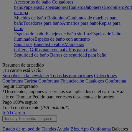
Accesorios de baño
Colgadores
baño
Papeleras
Dispensadores
Toalleros
Jaboneras
Escobillero
Port
de ropa
Muebles de baño
Botiquines
Conjuntos de muebles para
baño
Tocadores para baño
Armarios para baño
Repisa para
baño
Espejos de baño
Espejos de baño sin Luz
Espejos de baño
iluminados
Espejos de baño con aumento
Sanitarios
Bañeras
Lavabos
Mamparas
Grifería
Grifos para cocina
Grifos para ducha
Seguridad de baño
Barras de seguridad para baño
Resumen de tu pedido
¡Tu carrito está vacío!
Suscríbete a la newsletter
Todas las promociones
Colecciones
Conforama
Tarjeta Conforama
Financiación
Catálogos Conforama
Seguir Comprando
*Descuentos, cupones y servicios son aplicados en el carrito. Haz
clic en Tramitar Pedido para ver estos descuentos e importes
Pago 100% seguro
Total con descuento
(IVA incluido*)
Ir Al Carrito
Estado de mi pedido
Tiendas
Ayuda
Blog
App Conforama
Baleares