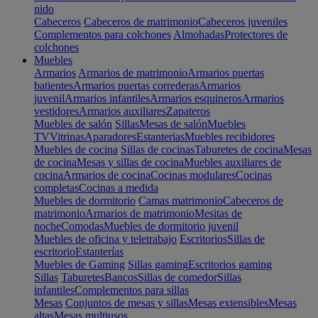
nido
Cabeceros
Cabeceros de matrimonio
Cabeceros juveniles
Complementos para colchones
Almohadas
Protectores de
colchones
Muebles
Armarios
Armarios de matrimonio
Armarios puertas
batientes
Armarios puertas correderas
Armarios
juvenil
Armarios infantiles
Armarios esquineros
Armarios
vestidores
Armarios auxiliares
Zapateros
Muebles de salón
Sillas
Mesas de salón
Muebles
TV
Vitrinas
Aparadores
Estanterias
Muebles recibidores
Muebles de cocina
Sillas de cocinas
Taburetes de cocina
Mesas
de cocina
Mesas y sillas de cocina
Muebles auxiliares de
cocina
Armarios de cocina
Cocinas modulares
Cocinas
completas
Cocinas a medida
Muebles de dormitorio
Camas matrimonio
Cabeceros de
matrimonio
Armarios de matrimonio
Mesitas de
noche
Comodas
Muebles de dormitorio juvenil
Muebles de oficina y teletrabajo
Escritorios
Sillas de
escritorio
Estanterías
Muebles de Gaming
Sillas gaming
Escritorios gaming
Sillas
Taburetes
Bancos
Sillas de comedor
Sillas
infantiles
Complementos para sillas
Mesas
Conjuntos de mesas y sillas
Mesas extensibles
Mesas
altas
Mesas multiusos