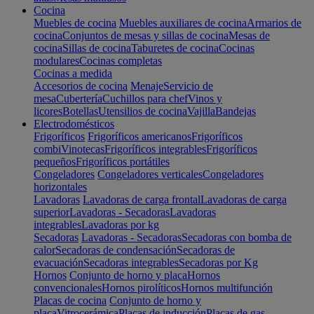
Cocina
Muebles de cocina
Muebles auxiliares de cocina
Armarios de
cocina
Conjuntos de mesas y sillas de cocina
Mesas de
cocina
Sillas de cocina
Taburetes de cocina
Cocinas
modulares
Cocinas completas
Cocinas a medida
Accesorios de cocina
Menaje
Servicio de
mesa
Cubertería
Cuchillos para chef
Vinos y
licores
Botellas
Utensilios de cocina
Vajilla
Bandejas
Electrodomésticos
Frigoríficos
Frigoríficos americanos
Frigoríficos
combi
Vinotecas
Frigoríficos integrables
Frigoríficos
pequeños
Frigoríficos portátiles
Congeladores
Congeladores verticales
Congeladores
horizontales
Lavadoras
Lavadoras de carga frontal
Lavadoras de carga
superior
Lavadoras - Secadoras
Lavadoras
integrables
Lavadoras por kg
Secadoras
Lavadoras - Secadoras
Secadoras con bomba de
calor
Secadoras de condensación
Secadoras de
evacuación
Secadoras integrables
Secadoras por Kg
Hornos
Conjunto de horno y placa
Hornos
convencionales
Hornos pirolíticos
Hornos multifunción
Placas de cocina
Conjunto de horno y
placa
Vitrocerámica
Placas de inducción
Placas de gas