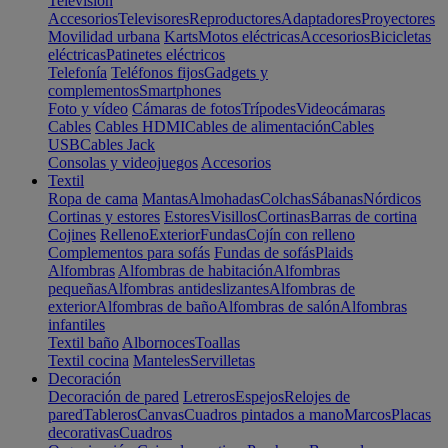
Televisión
Accesorios
Televisores
Reproductores
Adaptadores
Proyectores
Movilidad urbana
Karts
Motos eléctricas
Accesorios
Bicicletas
eléctricas
Patinetes eléctricos
Telefonía
Teléfonos fijos
Gadgets y
complementos
Smartphones
Foto y vídeo
Cámaras de fotos
Trípodes
Videocámaras
Cables
Cables HDMI
Cables de alimentación
Cables
USB
Cables Jack
Consolas y videojuegos
Accesorios
Textil
Ropa de cama
Mantas
Almohadas
Colchas
Sábanas
Nórdicos
Cortinas y estores
Estores
Visillos
Cortinas
Barras de cortina
Cojines
Relleno
Exterior
Fundas
Cojín con relleno
Complementos para sofás
Fundas de sofás
Plaids
Alfombras
Alfombras de habitación
Alfombras
pequeñas
Alfombras antideslizantes
Alfombras de
exterior
Alfombras de baño
Alfombras de salón
Alfombras
infantiles
Textil baño
Albornoces
Toallas
Textil cocina
Manteles
Servilletas
Decoración
Decoración de pared
Letreros
Espejos
Relojes de
pared
Tableros
Canvas
Cuadros pintados a mano
Marcos
Placas
decorativas
Cuadros