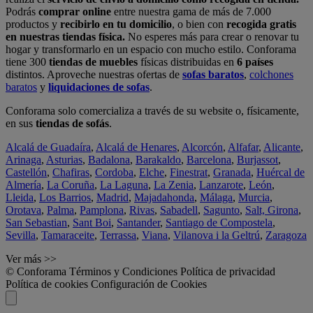
Podrás
comprar online
entre nuestra gama de más de 7.000
productos y
recibirlo en tu domicilio
, o bien con
recogida gratis
en nuestras tiendas física.
No esperes más para crear o renovar tu
hogar y transformarlo en un espacio con mucho estilo. Conforama
tiene 300
tiendas de muebles
físicas distribuidas en
6 países
distintos. Aproveche nuestras ofertas de
sofas baratos
,
colchones
baratos
y
liquidaciones de sofas
.
Conforama solo comercializa a través de su website o, físicamente,
en sus
tiendas de sofás
.
Alcalá de Guadaíra
,
Alcalá de Henares
,
Alcorcón
,
Alfafar
,
Alicante
,
Arinaga
,
Asturias
,
Badalona
,
Barakaldo
,
Barcelona
,
Burjassot
,
Castellón
,
Chafiras
,
Cordoba
,
Elche
,
Finestrat
,
Granada
,
Huércal de
Almería
,
La Coruña
,
La Laguna
,
La Zenia
,
Lanzarote
,
León
,
Lleida
,
Los Barrios
,
Madrid
,
Majadahonda
,
Málaga
,
Murcia
,
Orotava
,
Palma
,
Pamplona
,
Rivas
,
Sabadell
,
Sagunto
,
Salt, Girona
,
San Sebastian
,
Sant Boi
,
Santander
,
Santiago de Compostela
,
Sevilla
,
Tamaraceite
,
Terrassa
,
Viana
,
Vilanova i la Geltrú
,
Zaragoza
Ver más >>
© Conforama
Términos y Condiciones
Política de privacidad
Política de cookies
Configuración de Cookies