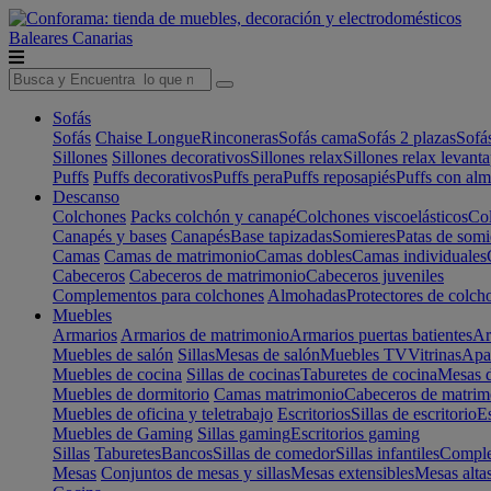
Baleares
Canarias
Sofás
Sofás
Chaise Longue
Rinconeras
Sofás cama
Sofás 2 plazas
Sofá
Sillones
Sillones decorativos
Sillones relax
Sillones relax levant
Puffs
Puffs decorativos
Puffs pera
Puffs reposapiés
Puffs con al
Descanso
Colchones
Packs colchón y canapé
Colchones viscoelásticos
Col
Canapés y bases
Canapés
Base tapizadas
Somieres
Patas de somi
Camas
Camas de matrimonio
Camas dobles
Camas individuales
Cabeceros
Cabeceros de matrimonio
Cabeceros juveniles
Complementos para colchones
Almohadas
Protectores de colch
Muebles
Armarios
Armarios de matrimonio
Armarios puertas batientes
Ar
Muebles de salón
Sillas
Mesas de salón
Muebles TV
Vitrinas
Apa
Muebles de cocina
Sillas de cocinas
Taburetes de cocina
Mesas d
Muebles de dormitorio
Camas matrimonio
Cabeceros de matrim
Muebles de oficina y teletrabajo
Escritorios
Sillas de escritorio
Es
Muebles de Gaming
Sillas gaming
Escritorios gaming
Sillas
Taburetes
Bancos
Sillas de comedor
Sillas infantiles
Complem
Mesas
Conjuntos de mesas y sillas
Mesas extensibles
Mesas alta