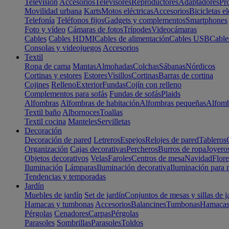
Televisión
Accesorios
Televisores
Reproductores
Adaptadores
Pr
Movilidad urbana
Karts
Motos eléctricas
Accesorios
Bicicletas el
Telefonía
Teléfonos fijos
Gadgets y complementos
Smartphones
Foto y vídeo
Cámaras de fotos
Trípodes
Videocámaras
Cables
Cables HDMI
Cables de alimentación
Cables USB
Cable
Consolas y videojuegos
Accesorios
Textil
Ropa de cama
Mantas
Almohadas
Colchas
Sábanas
Nórdicos
Cortinas y estores
Estores
Visillos
Cortinas
Barras de cortina
Cojines
Relleno
Exterior
Fundas
Cojín con relleno
Complementos para sofás
Fundas de sofás
Plaids
Alfombras
Alfombras de habitación
Alfombras pequeñas
Alfomb
Textil baño
Albornoces
Toallas
Textil cocina
Manteles
Servilletas
Decoración
Decoración de pared
Letreros
Espejos
Relojes de pared
Tableros
Organización
Cajas decorativas
Percheros
Burros de ropa
Joyero
Objetos decorativos
Velas
Faroles
Centros de mesa
Navidad
Flore
Iluminación
Lámparas
Iluminación decorativa
Iluminación para 
Tendencias y temporadas
Jardín
Muebles de jardín
Set de jardín
Conjuntos de mesas y sillas de j
Hamacas y tumbonas
Accesorios
Balancines
Tumbonas
Hamaca
Pérgolas
Cenadores
Carpas
Pérgolas
Parasoles
Sombrillas
Parasoles
Toldos