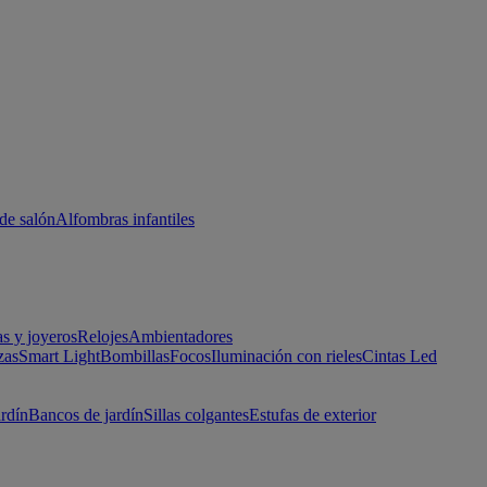
de salón
Alfombras infantiles
as y joyeros
Relojes
Ambientadores
zas
Smart Light
Bombillas
Focos
Iluminación con rieles
Cintas Led
ardín
Bancos de jardín
Sillas colgantes
Estufas de exterior