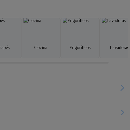
napés
Cocina
Frigoríficos
Lavadoras