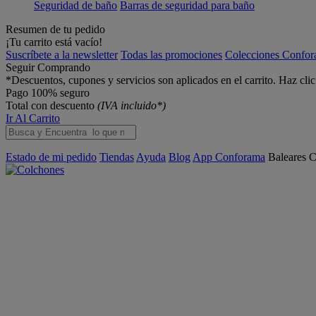
Seguridad de baño
Barras de seguridad para baño
Resumen de tu pedido
¡Tu carrito está vacío!
Suscríbete a la newsletter
Todas las promociones
Colecciones Confo
Seguir Comprando
*Descuentos, cupones y servicios son aplicados en el carrito. Haz cli
Pago 100% seguro
Total con descuento
(IVA incluido*)
Ir Al Carrito
Estado de mi pedido
Tiendas
Ayuda
Blog
App Conforama
Baleares
C