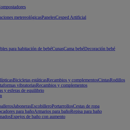
ompostadores
aciones metereológicas
Paneles
Cesped Artificial
les para habitación de bebé
Cunas
Cama bebé
Decoración bebé
lípticas
Bicicletas estáticas
Recambios y complementos
Cintas
Rodillos
taformas vibratorias
Recambios y complementos
s y esferas de equilibrio
ón
alleros
Jaboneras
Escobillero
Portarrollos
Cestas de ropa
cadores para baño
Armarios para baño
Repisa para baño
inados
Espejos de baño con aumento