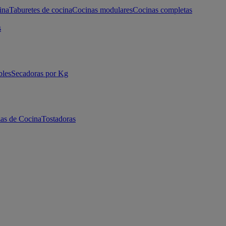
ina
Taburetes de cocina
Cocinas modulares
Cocinas completas
s
bles
Secadoras por Kg
as de Cocina
Tostadoras