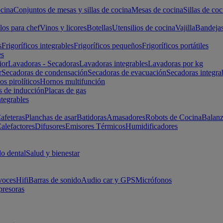
cina
Conjuntos de mesas y sillas de cocina
Mesas de cocina
Sillas de coc
los para chef
Vinos y licores
Botellas
Utensilios de cocina
Vajilla
Bandeja
s
Frigoríficos integrables
Frigoríficos pequeños
Frigoríficos portátiles
es
ior
Lavadoras - Secadoras
Lavadoras integrables
Lavadoras por kg
r
Secadoras de condensación
Secadoras de evacuación
Secadoras integra
s pirolíticos
Hornos multifunción
s de inducción
Placas de gas
ntegrables
afeteras
Planchas de asar
Batidoras
Amasadores
Robots de Cocina
Balanz
alefactores
Difusores
Emisores Térmicos
Humidificadores
o dental
Salud y bienestar
voces
Hifi
Barras de sonido
Audio car y GPS
Micrófonos
presoras