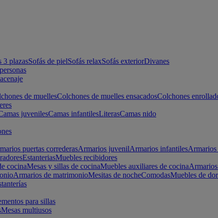
s 3 plazas
Sofás de piel
Sofás relax
Sofás exterior
Divanes
apersonas
macenaje
chones de muelles
Colchones de muelles ensacados
Colchones enrollad
eres
Camas juveniles
Camas infantiles
Literas
Camas nido
ones
marios puertas correderas
Armarios juvenil
Armarios infantiles
Armarios 
radores
Estanterias
Muebles recibidores
e cocina
Mesas y sillas de cocina
Muebles auxiliares de cocina
Armarios
onio
Armarios de matrimonio
Mesitas de noche
Comodas
Muebles de dor
tanterías
entos para sillas
s
Mesas multiusos