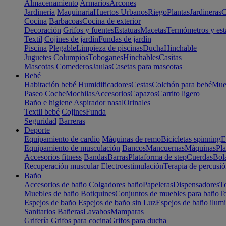
Almacenamiento
Armarios
Arcones
Jardinería
Maquinaria
Huertos Urbanos
Riego
Plantas
Jardineras
C
Cocina
Barbacoas
Cocina de exterior
Decoración
Grifos y fuentes
Estatuas
Macetas
Termómetros y est
Textil
Cojines de jardín
Fundas de jardín
Piscina
Plegable
Limpieza de piscinas
Ducha
Hinchable
Juguetes
Columpios
Toboganes
Hinchables
Casitas
Mascotas
Comederos
Jaulas
Casetas para mascotas
Bebé
Habitación bebé
Humidificadores
Cestas
Colchón para bebé
Mueb
Paseo
Coche
Mochilas
Accesorios
Capazos
Carrito ligero
Baño e higiene
Aspirador nasal
Orinales
Textil bebé
Cojines
Funda
Seguridad
Barreras
Deporte
Equipamiento de cardio
Máquinas de remo
Bicicletas spinning
E
Equipamiento de musculación
Bancos
Mancuernas
Máquinas
Pla
Accesorios fitness
Bandas
Barras
Plataforma de step
Cuerdas
Bola
Recuperación muscular
Electroestimulación
Terapia de percusi
Baño
Accesorios de baño
Colgadores baño
Papeleras
Dispensadores
To
Muebles de baño
Botiquines
Conjuntos de muebles para baño
To
Espejos de baño
Espejos de baño sin Luz
Espejos de baño ilum
Sanitarios
Bañeras
Lavabos
Mamparas
Grifería
Grifos para cocina
Grifos para ducha