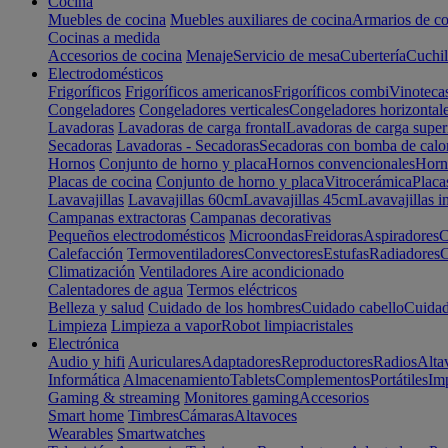
Cocina
Muebles de cocina
Muebles auxiliares de cocina
Armarios de co
Cocinas a medida
Accesorios de cocina
Menaje
Servicio de mesa
Cubertería
Cuchil
Electrodomésticos
Frigoríficos
Frigoríficos americanos
Frigoríficos combi
Vinoteca
Congeladores
Congeladores verticales
Congeladores horizontal
Lavadoras
Lavadoras de carga frontal
Lavadoras de carga super
Secadoras
Lavadoras - Secadoras
Secadoras con bomba de calo
Hornos
Conjunto de horno y placa
Hornos convencionales
Horno
Placas de cocina
Conjunto de horno y placa
Vitrocerámica
Placa
Lavavajillas
Lavavajillas 60cm
Lavavajillas 45cm
Lavavajillas i
Campanas extractoras
Campanas decorativas
Pequeños electrodomésticos
Microondas
Freidoras
Aspiradores
C
Calefacción
Termoventiladores
Convectores
Estufas
Radiadores
C
Climatización
Ventiladores
Aire acondicionado
Calentadores de agua
Termos eléctricos
Belleza y salud
Cuidado de los hombres
Cuidado cabello
Cuidad
Limpieza
Limpieza a vapor
Robot limpiacristales
Electrónica
Audio y hifi
Auriculares
Adaptadores
Reproductores
Radios
Alta
Informática
Almacenamiento
Tablets
Complementos
Portátiles
Im
Gaming & streaming
Monitores gaming
Accesorios
Smart home
Timbres
Cámaras
Altavoces
Wearables
Smartwatches