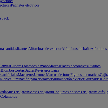
oyectores
éctricas
Patinetes eléctricos
s Jack
ras antideslizantes
Alfombras de exterior
Alfombras de baño
Alfombras 
Canvas
Cuadros pintados a mano
Marcos
Placas decorativas
Cuadros
s
Biombos
Cestas
Baúles
Revisteros
Cajas
s artificiales
Maceteros
Jarrones
Marcos de fotos
Figuras decorativas
Cajit
muebles
Iluminación para dormitorio
Iluminación exterior
Guirnaldas
Bali
ardín
Sillas de jardín
Mesas de jardín
Conjuntos de sofás de jardín
Sofás j
s
Columpios