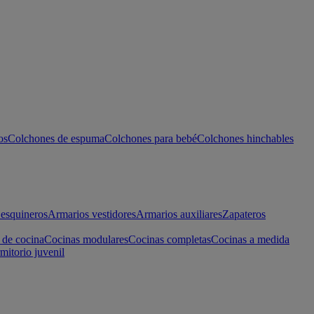
os
Colchones de espuma
Colchones para bebé
Colchones hinchables
esquineros
Armarios vestidores
Armarios auxiliares
Zapateros
 de cocina
Cocinas modulares
Cocinas completas
Cocinas a medida
mitorio juvenil