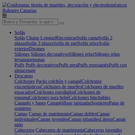
Baleares
Canarias
Sofás
Sofás
Chaise Longue
Rinconeras
Sofás cama
Sofás 2
plazas
Sofás 3 plazas
Sofás de piel
Sofás relax
Sofás
exterior
Divanes
Sillones
Sillones decorativos
Sillones relax
Sillones relax
levantapersonas
Puffs
Puffs decorativos
Puffs pera
Puffs reposapiés
Puffs con
almacenaje
Descanso
Colchones
Packs colchón y canapé
Colchones
viscoelásticos
Colchones de muelles
Colchones de muelles
ensacados
Colchones enrollados
Colchones de
espuma
Colchones para bebé
Colchones hinchables
Canapés y bases
Canapés
Base tapizadas
Somieres
Patas de
somieres
Camas
Camas de matrimonio
Camas dobles
Camas
individuales
Camas juveniles
Camas infantiles
Literas
Camas
nido
Cabeceros
Cabeceros de matrimonio
Cabeceros juveniles