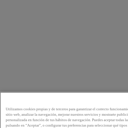
Utilizamos cookies propias y de terceros para garantizar el correcto funcionami
sitio web, analizar la navegación, mejorar nuestros servicios y mostrarte public
personalizada en función de tus hábitos de navegación. Puedes aceptar todas la
pulsando en “Aceptar”, o configurar tus preferencias para seleccionar qué tipos