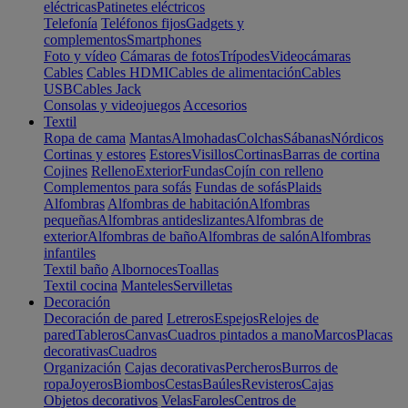
eléctricas
Patinetes eléctricos
Telefonía
Teléfonos fijos
Gadgets y
complementos
Smartphones
Foto y vídeo
Cámaras de fotos
Trípodes
Videocámaras
Cables
Cables HDMI
Cables de alimentación
Cables
USB
Cables Jack
Consolas y videojuegos
Accesorios
Textil
Ropa de cama
Mantas
Almohadas
Colchas
Sábanas
Nórdicos
Cortinas y estores
Estores
Visillos
Cortinas
Barras de cortina
Cojines
Relleno
Exterior
Fundas
Cojín con relleno
Complementos para sofás
Fundas de sofás
Plaids
Alfombras
Alfombras de habitación
Alfombras
pequeñas
Alfombras antideslizantes
Alfombras de
exterior
Alfombras de baño
Alfombras de salón
Alfombras
infantiles
Textil baño
Albornoces
Toallas
Textil cocina
Manteles
Servilletas
Decoración
Decoración de pared
Letreros
Espejos
Relojes de
pared
Tableros
Canvas
Cuadros pintados a mano
Marcos
Placas
decorativas
Cuadros
Organización
Cajas decorativas
Percheros
Burros de
ropa
Joyeros
Biombos
Cestas
Baúles
Revisteros
Cajas
Objetos decorativos
Velas
Faroles
Centros de