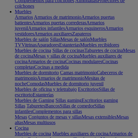
Complementos para colchones
Almohadas
Protectores de
colchones
Muebles
Armarios
Armarios de matrimonio
Armarios puertas
batientes
Armarios puertas correderas
Armarios
juvenil
Armarios infantiles
Armarios esquineros
Armarios
vestidores
Armarios auxiliares
Zapateros
Muebles de salón
Sillas
Mesas de salón
Muebles
TV
Vitrinas
Aparadores
Estanterias
Muebles recibidores
Muebles de cocina
Sillas de cocinas
Taburetes de cocina
Mesas
de cocina
Mesas y sillas de cocina
Muebles auxiliares de
cocina
Armarios de cocina
Cocinas modulares
Cocinas
completas
Cocinas a medida
Muebles de dormitorio
Camas matrimonio
Cabeceros de
matrimonio
Armarios de matrimonio
Mesitas de
noche
Comodas
Muebles de dormitorio juvenil
Muebles de oficina y teletrabajo
Escritorios
Sillas de
escritorio
Estanterías
Muebles de Gaming
Sillas gaming
Escritorios gaming
Sillas
Taburetes
Bancos
Sillas de comedor
Sillas
infantiles
Complementos para sillas
Mesas
Conjuntos de mesas y sillas
Mesas extensibles
Mesas
altas
Mesas multiusos
Cocina
Muebles de cocina
Muebles auxiliares de cocina
Armarios de