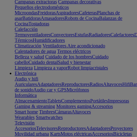
Campanas extractoras
Campanas decorativas
Pequeños electrodomésticos
Microondas
Freidoras
Aspiradores
Cafeteras
Planchas de
asar
Batidoras
Amasadores
Robots de Cocina
Balanzas de
Cocina
Tostadoras
Calefacción
Termoventiladores
Convectores
Estufas
Radiadores
Calefactores
D
Térmicos
Humidificadores
Climatización
Ventiladores
Aire acondicionado
Calentadores de agua
Termos eléctricos
Belleza y salud
Cuidado de los hombres
Cuidado
cabello
Cuidado dental
Salud y bienestar
Limpieza
Limpieza a vapor
Robot limpiacristales
Electrónica
Audio y hifi
Auriculares
Adaptadores
Reproductores
Radios
Altavoces
Hifi
Bar
de sonido
Audio car y GPS
Micrófonos
Informática
Almacenamiento
Tablets
Complementos
Portátiles
Impresoras
Gaming & streaming
Monitores gaming
Accesorios
Smart home
Timbres
Cámaras
Altavoces
Wearables
Smartwatches
Televisión
Accesorios
Televisores
Reproductores
Adaptadores
Proyectores
Movilidad urbana
Karts
Motos eléctricas
Accesorios
Bicicletas