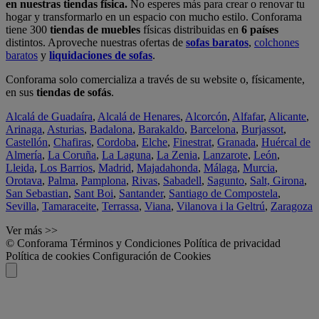
en nuestras tiendas física.
No esperes más para crear o renovar tu
hogar y transformarlo en un espacio con mucho estilo. Conforama
tiene 300
tiendas de muebles
físicas distribuidas en
6 países
distintos. Aproveche nuestras ofertas de
sofas baratos
,
colchones
baratos
y
liquidaciones de sofas
.
Conforama solo comercializa a través de su website o, físicamente,
en sus
tiendas de sofás
.
Alcalá de Guadaíra
,
Alcalá de Henares
,
Alcorcón
,
Alfafar
,
Alicante
,
Arinaga
,
Asturias
,
Badalona
,
Barakaldo
,
Barcelona
,
Burjassot
,
Castellón
,
Chafiras
,
Cordoba
,
Elche
,
Finestrat
,
Granada
,
Huércal de
Almería
,
La Coruña
,
La Laguna
,
La Zenia
,
Lanzarote
,
León
,
Lleida
,
Los Barrios
,
Madrid
,
Majadahonda
,
Málaga
,
Murcia
,
Orotava
,
Palma
,
Pamplona
,
Rivas
,
Sabadell
,
Sagunto
,
Salt, Girona
,
San Sebastian
,
Sant Boi
,
Santander
,
Santiago de Compostela
,
Sevilla
,
Tamaraceite
,
Terrassa
,
Viana
,
Vilanova i la Geltrú
,
Zaragoza
Ver más >>
© Conforama
Términos y Condiciones
Política de privacidad
Política de cookies
Configuración de Cookies