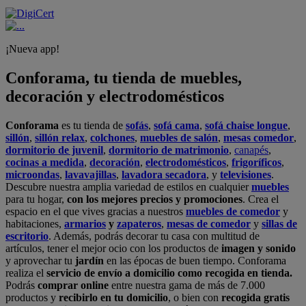
¡Nueva app!
Conforama, tu tienda de muebles,
decoración y electrodomésticos
Conforama
es tu tienda de
sofás
,
sofá cama
,
sofá chaise longue
,
sillón
,
sillón relax
,
colchones
,
muebles de salón
,
mesas comedor
,
dormitorio de juvenil
,
dormitorio de matrimonio
,
canapés
,
cocinas a medida
,
decoración
,
electrodomésticos
,
frigoríficos
,
microondas
,
lavavajillas
,
lavadora secadora
, y
televisiones
.
Descubre nuestra amplia variedad de estilos en cualquier
muebles
para tu hogar,
con los mejores precios y promociones
. Crea el
espacio en el que vives gracias a nuestros
muebles de comedor
y
habitaciones,
armarios
y
zapateros
,
mesas de comedor
y
sillas de
escritorio
. Además, podrás decorar tu casa con multitud de
artículos, tener el mejor ocio con los productos de
imagen y sonido
y aprovechar tu
jardín
en las épocas de buen tiempo. Conforama
realiza el
servicio de envío a domicilio como recogida en tienda.
Podrás
comprar online
entre nuestra gama de más de 7.000
productos y
recibirlo en tu domicilio
, o bien con
recogida gratis