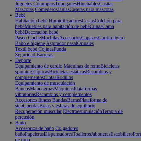
Juguetes
Columpios
Toboganes
Hinchables
Casitas
Mascotas
Comederos
Jaulas
Casetas para mascotas
Bebé
Habitación bebé
Humidificadores
Cestas
Colchón para
bebé
Muebles para habitación de bebé
Cunas
Cama
bebé
Decoración bebé
Paseo
Coche
Mochilas
Accesorios
Capazos
Carrito ligero
Baño e higiene
Aspirador nasal
Orinales
Textil bebé
Cojines
Funda
Seguridad
Barreras
Deporte
Equipamiento de cardio
Máquinas de remo
Bicicletas
spinning
Elípticas
Bicicletas estáticas
Recambios y
complementos
Cintas
Rodillos
Equipamiento de musculación
Bancos
Mancuernas
Máquinas
Plataformas
vibratorias
Recambios y complementos
Accesorios fitness
Bandas
Barras
Plataforma de
step
Cuerdas
Bolas y esferas de equilibrio
Recuperación muscular
Electroestimulación
Terapia de
percusión
Baño
Accesorios de baño
Colgadores
baño
Papeleras
Dispensadores
Toalleros
Jaboneras
Escobillero
Port
de ropa