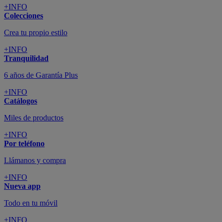
+INFO
Colecciones
Crea tu propio estilo
+INFO
Tranquilidad
6 años de Garantía Plus
+INFO
Catálogos
Miles de productos
+INFO
Por teléfono
Llámanos y compra
+INFO
Nueva app
Todo en tu móvil
+INFO