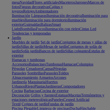
mesa
Navidad
Flores artificiales
Maceteros
Jarrones
Marcos de
fotos
Figuras decorativas
Cajitas y
joyeros
Relojes
Ambientadores
Iluminación
Lámparas
Iluminación decorativa
Iluminación para
muebles
Iluminación para dormitorio
Iluminación
exterior
Guirnaldas
Balizas
Smart
Light
Bombillas
Focos
Iluminación con rieles
Cintas Led
Tendencias y temporadas
Jardín
Muebles de jardín
Set de jardín
Conjuntos de mesas y sillas de
jardín
Sillas de jardín
Mesas de jardín
Conjuntos de sofás de
jardín
Sofás jardín
Bancos de jardín
Sillas colgantes
Estufas de
exterior
Hamacas y tumbonas
Accesorios
Balancines
Tumbonas
Hamacas
Columpios
Pérgolas
Cenadores
Carpas
Pérgolas
Parasoles
Sombrillas
Parasoles
Toldos
Almacenamiento
Armarios
Arcones
Jardinería
Maquinaria
Huertos
Urbanos
Riego
Plantas
Jardineras
Compostadores
Cocina
Barbacoas
Cocina de exterior
Decoración
Grifos y fuentes
Estatuas
Macetas
Termómetros y
estaciones metereológicas
Paneles
Cesped Artificial
Textil
Cojines de jardín
Fundas de jardín
Piscina
Plegable
Limpieza de piscinas
Ducha
Hinchable