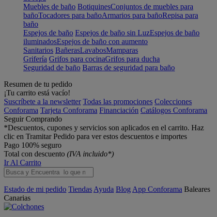
Muebles de baño
Botiquines
Conjuntos de muebles para
baño
Tocadores para baño
Armarios para baño
Repisa para
baño
Espejos de baño
Espejos de baño sin Luz
Espejos de baño
iluminados
Espejos de baño con aumento
Sanitarios
Bañeras
Lavabos
Mamparas
Grifería
Grifos para cocina
Grifos para ducha
Seguridad de baño
Barras de seguridad para baño
Resumen de tu pedido
¡Tu carrito está vacío!
Suscríbete a la newsletter
Todas las promociones
Colecciones
Conforama
Tarjeta Conforama
Financiación
Catálogos Conforama
Seguir Comprando
*Descuentos, cupones y servicios son aplicados en el carrito. Haz
clic en Tramitar Pedido para ver estos descuentos e importes
Pago 100% seguro
Total con descuento
(IVA incluido*)
Ir Al Carrito
Estado de mi pedido
Tiendas
Ayuda
Blog
App Conforama
Baleares
Canarias