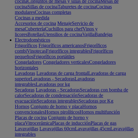
cocina
Conjuntos de mesas y sillas de cocina
Mesas de
cocina
Sillas de cocina
Taburetes de cocina
Cocinas
modulares
Cocinas completas
Cocinas a medida
Accesorios de cocina
Menaje
Servicio de
mesa
Cubertería
Cuchillos para chef
Vinos y
licores
Botellas
Utensilios de cocina
Vajilla
Bandejas
Electrodomésticos
Frigoríficos
Frigoríficos americanos
Frigoríficos
combi
Vinotecas
Frigoríficos integrables
Frigoríficos
pequeños
Frigoríficos portátiles
Congeladores
Congeladores verticales
Congeladores
horizontales
Lavadoras
Lavadoras de carga frontal
Lavadoras de carga
superior
Lavadoras - Secadoras
Lavadoras
integrables
Lavadoras por kg
Secadoras
Lavadoras - Secadoras
Secadoras con bomba de
calor
Secadoras de condensación
Secadoras de
evacuación
Secadoras integrables
Secadoras por Kg
Hornos
Conjunto de horno y placa
Hornos
convencionales
Hornos pirolíticos
Hornos multifunción
Placas de cocina
Conjunto de horno y
placa
Vitrocerámica
Placas de inducción
Placas de gas
Lavavajillas
Lavavajillas 60cm
Lavavajillas 45cm
Lavavajillas
integrables