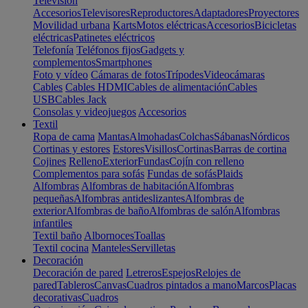
Televisión
Accesorios
Televisores
Reproductores
Adaptadores
Proyectores
Movilidad urbana
Karts
Motos eléctricas
Accesorios
Bicicletas
eléctricas
Patinetes eléctricos
Telefonía
Teléfonos fijos
Gadgets y
complementos
Smartphones
Foto y vídeo
Cámaras de fotos
Trípodes
Videocámaras
Cables
Cables HDMI
Cables de alimentación
Cables
USB
Cables Jack
Consolas y videojuegos
Accesorios
Textil
Ropa de cama
Mantas
Almohadas
Colchas
Sábanas
Nórdicos
Cortinas y estores
Estores
Visillos
Cortinas
Barras de cortina
Cojines
Relleno
Exterior
Fundas
Cojín con relleno
Complementos para sofás
Fundas de sofás
Plaids
Alfombras
Alfombras de habitación
Alfombras
pequeñas
Alfombras antideslizantes
Alfombras de
exterior
Alfombras de baño
Alfombras de salón
Alfombras
infantiles
Textil baño
Albornoces
Toallas
Textil cocina
Manteles
Servilletas
Decoración
Decoración de pared
Letreros
Espejos
Relojes de
pared
Tableros
Canvas
Cuadros pintados a mano
Marcos
Placas
decorativas
Cuadros