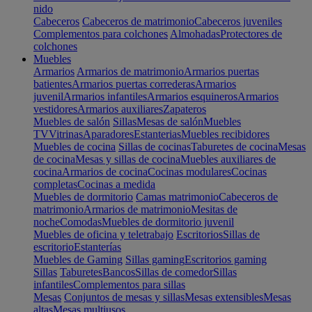
nido
Cabeceros
Cabeceros de matrimonio
Cabeceros juveniles
Complementos para colchones
Almohadas
Protectores de
colchones
Muebles
Armarios
Armarios de matrimonio
Armarios puertas
batientes
Armarios puertas correderas
Armarios
juvenil
Armarios infantiles
Armarios esquineros
Armarios
vestidores
Armarios auxiliares
Zapateros
Muebles de salón
Sillas
Mesas de salón
Muebles
TV
Vitrinas
Aparadores
Estanterias
Muebles recibidores
Muebles de cocina
Sillas de cocinas
Taburetes de cocina
Mesas
de cocina
Mesas y sillas de cocina
Muebles auxiliares de
cocina
Armarios de cocina
Cocinas modulares
Cocinas
completas
Cocinas a medida
Muebles de dormitorio
Camas matrimonio
Cabeceros de
matrimonio
Armarios de matrimonio
Mesitas de
noche
Comodas
Muebles de dormitorio juvenil
Muebles de oficina y teletrabajo
Escritorios
Sillas de
escritorio
Estanterías
Muebles de Gaming
Sillas gaming
Escritorios gaming
Sillas
Taburetes
Bancos
Sillas de comedor
Sillas
infantiles
Complementos para sillas
Mesas
Conjuntos de mesas y sillas
Mesas extensibles
Mesas
altas
Mesas multiusos