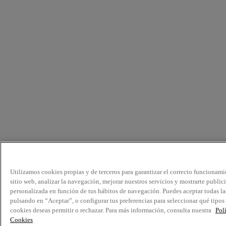
Utilizamos cookies propias y de terceros para garantizar el correcto funcionami
sitio web, analizar la navegación, mejorar nuestros servicios y mostrarte public
personalizada en función de tus hábitos de navegación. Puedes aceptar todas la
pulsando en “Aceptar”, o configurar tus preferencias para seleccionar qué tipos
cookies deseas permitir o rechazar. Para más información, consulta nuestra
Pol
Cookies