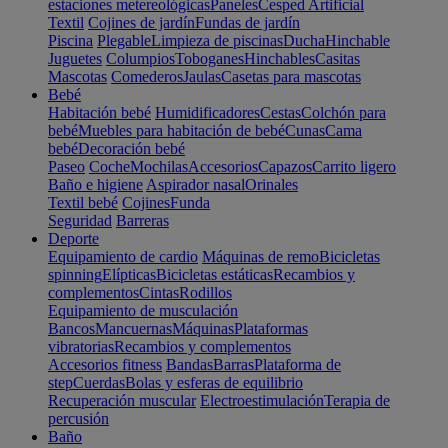
estaciones metereológicas
Paneles
Cesped Artificial
Textil
Cojines de jardín
Fundas de jardín
Piscina
Plegable
Limpieza de piscinas
Ducha
Hinchable
Juguetes
Columpios
Toboganes
Hinchables
Casitas
Mascotas
Comederos
Jaulas
Casetas para mascotas
Bebé
Habitación bebé
Humidificadores
Cestas
Colchón para
bebé
Muebles para habitación de bebé
Cunas
Cama
bebé
Decoración bebé
Paseo
Coche
Mochilas
Accesorios
Capazos
Carrito ligero
Baño e higiene
Aspirador nasal
Orinales
Textil bebé
Cojines
Funda
Seguridad
Barreras
Deporte
Equipamiento de cardio
Máquinas de remo
Bicicletas
spinning
Elípticas
Bicicletas estáticas
Recambios y
complementos
Cintas
Rodillos
Equipamiento de musculación
Bancos
Mancuernas
Máquinas
Plataformas
vibratorias
Recambios y complementos
Accesorios fitness
Bandas
Barras
Plataforma de
step
Cuerdas
Bolas y esferas de equilibrio
Recuperación muscular
Electroestimulación
Terapia de
percusión
Baño