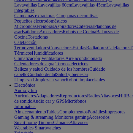
Lavavajillas
Lavavajillas 60cm
Lavavajillas 45cm
Lavavajillas
integrables
Campanas extractoras
Campanas decorativas
Pequeños electrodomésticos
Microondas
Freidoras
Aspiradores
Cafeteras
Planchas de
asar
Batidoras
Amasadores
Robots de Cocina
Balanzas de
Cocina
Tostadoras
Calefacción
Termoventiladores
Convectores
Estufas
Radiadores
Calefactores
D
Térmicos
Humidificadores
Climatización
Ventiladores
Aire acondicionado
Calentadores de agua
Termos eléctricos
Belleza y salud
Cuidado de los hombres
Cuidado
cabello
Cuidado dental
Salud y bienestar
Limpieza
Limpieza a vapor
Robot limpiacristales
Electrónica
Audio y hifi
Auriculares
Adaptadores
Reproductores
Radios
Altavoces
Hifi
Bar
de sonido
Audio car y GPS
Micrófonos
Informática
Almacenamiento
Tablets
Complementos
Portátiles
Impresoras
Gaming & streaming
Monitores gaming
Accesorios
Smart home
Timbres
Cámaras
Altavoces
Wearables
Smartwatches