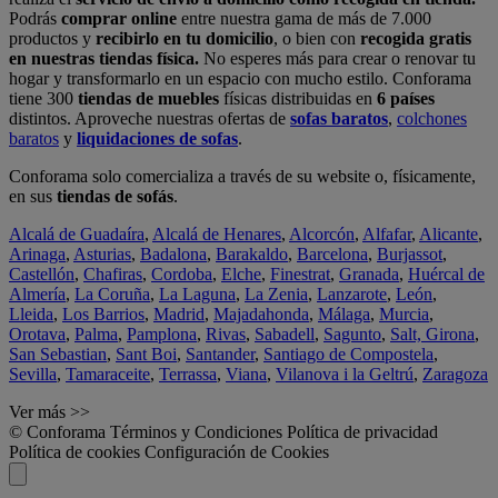
Podrás
comprar online
entre nuestra gama de más de 7.000
productos y
recibirlo en tu domicilio
, o bien con
recogida gratis
en nuestras tiendas física.
No esperes más para crear o renovar tu
hogar y transformarlo en un espacio con mucho estilo. Conforama
tiene 300
tiendas de muebles
físicas distribuidas en
6 países
distintos. Aproveche nuestras ofertas de
sofas baratos
,
colchones
baratos
y
liquidaciones de sofas
.
Conforama solo comercializa a través de su website o, físicamente,
en sus
tiendas de sofás
.
Alcalá de Guadaíra
,
Alcalá de Henares
,
Alcorcón
,
Alfafar
,
Alicante
,
Arinaga
,
Asturias
,
Badalona
,
Barakaldo
,
Barcelona
,
Burjassot
,
Castellón
,
Chafiras
,
Cordoba
,
Elche
,
Finestrat
,
Granada
,
Huércal de
Almería
,
La Coruña
,
La Laguna
,
La Zenia
,
Lanzarote
,
León
,
Lleida
,
Los Barrios
,
Madrid
,
Majadahonda
,
Málaga
,
Murcia
,
Orotava
,
Palma
,
Pamplona
,
Rivas
,
Sabadell
,
Sagunto
,
Salt, Girona
,
San Sebastian
,
Sant Boi
,
Santander
,
Santiago de Compostela
,
Sevilla
,
Tamaraceite
,
Terrassa
,
Viana
,
Vilanova i la Geltrú
,
Zaragoza
Ver más >>
© Conforama
Términos y Condiciones
Política de privacidad
Política de cookies
Configuración de Cookies