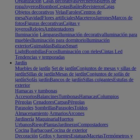
Organización
Cajas decorativas
Percheros
Burros de
ropa
Joyeros
Biombos
Cestas
Baúles
Revisteros
Cajas
Objetos decorativos
Velas
Faroles
Centros de
mesa
Navidad
Flores artificiales
Maceteros
Jarrones
Marcos de
fotos
Figuras decorativas
Cajitas y
joyeros
Relojes
Ambientadores
Iluminación
Lámparas
Iluminación decorativa
Iluminación para
muebles
Iluminación para dormitorio
Iluminación
exterior
Guirnaldas
Balizas
Smart
Light
Bombillas
Focos
Iluminación con rieles
Cintas Led
Tendencias y temporadas
Jardín
Muebles de jardín
Set de jardín
Conjuntos de mesas y sillas de
jardín
Sillas de jardín
Mesas de jardín
Conjuntos de sofás de
jardín
Sofás jardín
Bancos de jardín
Sillas colgantes
Estufas de
exterior
Hamacas y tumbonas
Accesorios
Balancines
Tumbonas
Hamacas
Columpios
Pérgolas
Cenadores
Carpas
Pérgolas
Parasoles
Sombrillas
Parasoles
Toldos
Almacenamiento
Armarios
Arcones
Jardinería
Maquinaria
Huertos
Urbanos
Riego
Plantas
Jardineras
Compostadores
Cocina
Barbacoas
Cocina de exterior
Decoración
Grifos y fuentes
Estatuas
Macetas
Termómetros y