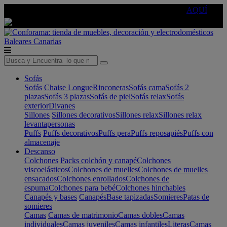
🔵Cambia tu electro con
-10% EXTRA
de descuento ☑️
AQUÍ
Baleares
Canarias
Sofás
Sofás
Chaise Longue
Rinconeras
Sofás cama
Sofás 2
plazas
Sofás 3 plazas
Sofás de piel
Sofás relax
Sofás
exterior
Divanes
Sillones
Sillones decorativos
Sillones relax
Sillones relax
levantapersonas
Puffs
Puffs decorativos
Puffs pera
Puffs reposapiés
Puffs con
almacenaje
Descanso
Colchones
Packs colchón y canapé
Colchones
viscoelásticos
Colchones de muelles
Colchones de muelles
ensacados
Colchones enrollados
Colchones de
espuma
Colchones para bebé
Colchones hinchables
Canapés y bases
Canapés
Base tapizadas
Somieres
Patas de
somieres
Camas
Camas de matrimonio
Camas dobles
Camas
individuales
Camas juveniles
Camas infantiles
Literas
Camas