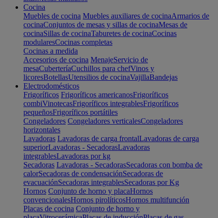
Cocina
Muebles de cocina
Muebles auxiliares de cocina
Armarios de
cocina
Conjuntos de mesas y sillas de cocina
Mesas de
cocina
Sillas de cocina
Taburetes de cocina
Cocinas
modulares
Cocinas completas
Cocinas a medida
Accesorios de cocina
Menaje
Servicio de
mesa
Cubertería
Cuchillos para chef
Vinos y
licores
Botellas
Utensilios de cocina
Vajilla
Bandejas
Electrodomésticos
Frigoríficos
Frigoríficos americanos
Frigoríficos
combi
Vinotecas
Frigoríficos integrables
Frigoríficos
pequeños
Frigoríficos portátiles
Congeladores
Congeladores verticales
Congeladores
horizontales
Lavadoras
Lavadoras de carga frontal
Lavadoras de carga
superior
Lavadoras - Secadoras
Lavadoras
integrables
Lavadoras por kg
Secadoras
Lavadoras - Secadoras
Secadoras con bomba de
calor
Secadoras de condensación
Secadoras de
evacuación
Secadoras integrables
Secadoras por Kg
Hornos
Conjunto de horno y placa
Hornos
convencionales
Hornos pirolíticos
Hornos multifunción
Placas de cocina
Conjunto de horno y
placa
Vitrocerámica
Placas de inducción
Placas de gas