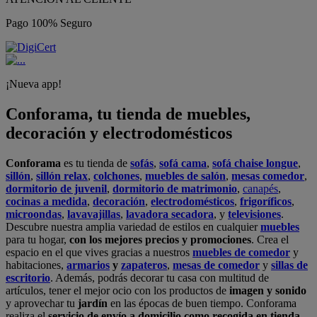
Pago 100% Seguro
¡Nueva app!
Conforama, tu tienda de muebles,
decoración y electrodomésticos
Conforama
es tu tienda de
sofás
,
sofá cama
,
sofá chaise longue
,
sillón
,
sillón relax
,
colchones
,
muebles de salón
,
mesas comedor
,
dormitorio de juvenil
,
dormitorio de matrimonio
,
canapés
,
cocinas a medida
,
decoración
,
electrodomésticos
,
frigoríficos
,
microondas
,
lavavajillas
,
lavadora secadora
, y
televisiones
.
Descubre nuestra amplia variedad de estilos en cualquier
muebles
para tu hogar,
con los mejores precios y promociones
. Crea el
espacio en el que vives gracias a nuestros
muebles de comedor
y
habitaciones,
armarios
y
zapateros
,
mesas de comedor
y
sillas de
escritorio
. Además, podrás decorar tu casa con multitud de
artículos, tener el mejor ocio con los productos de
imagen y sonido
y aprovechar tu
jardín
en las épocas de buen tiempo. Conforama
realiza el
servicio de envío a domicilio como recogida en tienda.