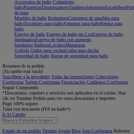
Accesorios de baño
Colgadores
baño
Papeleras
Dispensadores
Toalleros
Jaboneras
Escobillero
Port
de ropa
Muebles de baño
Botiquines
Conjuntos de muebles para
baño
Tocadores para baño
Armarios para baño
Repisa para
baño
Espejos de baño
Espejos de baño sin Luz
Espejos de baño
iluminados
Espejos de baño con aumento
Sanitarios
Bañeras
Lavabos
Mamparas
Grifería
Grifos para cocina
Grifos para ducha
Seguridad de baño
Barras de seguridad para baño
Resumen de tu pedido
¡Tu carrito está vacío!
Suscríbete a la newsletter
Todas las promociones
Colecciones
Conforama
Tarjeta Conforama
Financiación
Catálogos Conforama
Seguir Comprando
*Descuentos, cupones y servicios son aplicados en el carrito. Haz
clic en Tramitar Pedido para ver estos descuentos e importes
Pago 100% seguro
Total con descuento
(IVA incluido*)
Ir Al Carrito
Estado de mi pedido
Tiendas
Ayuda
Blog
App Conforama
Baleares