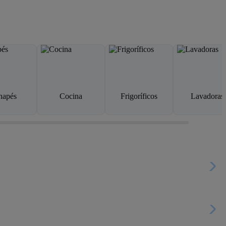
napés
Cocina
Frigoríficos
Lavadoras