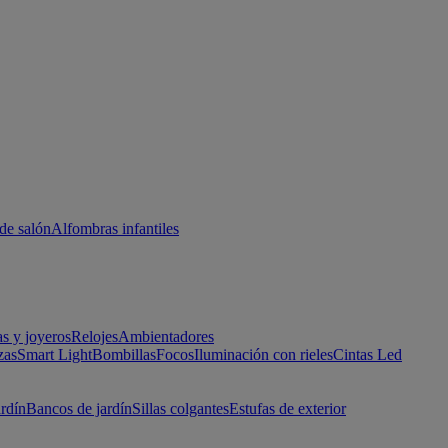
de salón
Alfombras infantiles
as y joyeros
Relojes
Ambientadores
zas
Smart Light
Bombillas
Focos
Iluminación con rieles
Cintas Led
ardín
Bancos de jardín
Sillas colgantes
Estufas de exterior