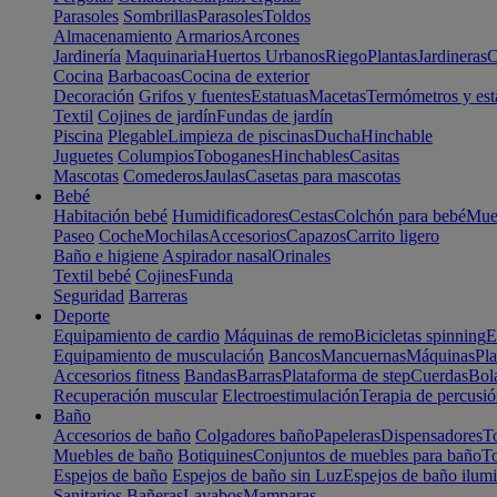
Parasoles
Sombrillas
Parasoles
Toldos
Almacenamiento
Armarios
Arcones
Jardinería
Maquinaria
Huertos Urbanos
Riego
Plantas
Jardineras
C
Cocina
Barbacoas
Cocina de exterior
Decoración
Grifos y fuentes
Estatuas
Macetas
Termómetros y est
Textil
Cojines de jardín
Fundas de jardín
Piscina
Plegable
Limpieza de piscinas
Ducha
Hinchable
Juguetes
Columpios
Toboganes
Hinchables
Casitas
Mascotas
Comederos
Jaulas
Casetas para mascotas
Bebé
Habitación bebé
Humidificadores
Cestas
Colchón para bebé
Mueb
Paseo
Coche
Mochilas
Accesorios
Capazos
Carrito ligero
Baño e higiene
Aspirador nasal
Orinales
Textil bebé
Cojines
Funda
Seguridad
Barreras
Deporte
Equipamiento de cardio
Máquinas de remo
Bicicletas spinning
E
Equipamiento de musculación
Bancos
Mancuernas
Máquinas
Pla
Accesorios fitness
Bandas
Barras
Plataforma de step
Cuerdas
Bola
Recuperación muscular
Electroestimulación
Terapia de percusi
Baño
Accesorios de baño
Colgadores baño
Papeleras
Dispensadores
To
Muebles de baño
Botiquines
Conjuntos de muebles para baño
To
Espejos de baño
Espejos de baño sin Luz
Espejos de baño ilum
Sanitarios
Bañeras
Lavabos
Mamparas