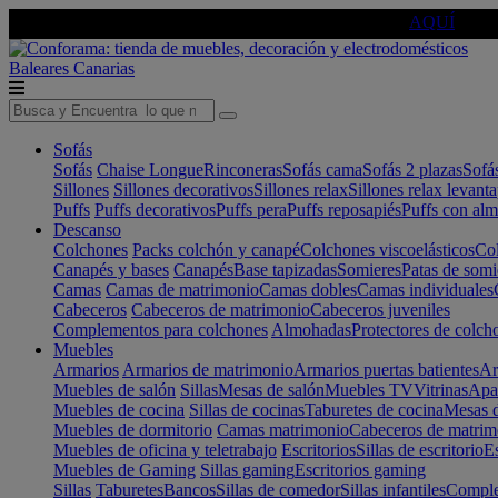
🔵Cambia tu electro con
-10% EXTRA
de descuento ☑️
AQUÍ
Baleares
Canarias
Sofás
Sofás
Chaise Longue
Rinconeras
Sofás cama
Sofás 2 plazas
Sofá
Sillones
Sillones decorativos
Sillones relax
Sillones relax levant
Puffs
Puffs decorativos
Puffs pera
Puffs reposapiés
Puffs con al
Descanso
Colchones
Packs colchón y canapé
Colchones viscoelásticos
Col
Canapés y bases
Canapés
Base tapizadas
Somieres
Patas de somi
Camas
Camas de matrimonio
Camas dobles
Camas individuales
Cabeceros
Cabeceros de matrimonio
Cabeceros juveniles
Complementos para colchones
Almohadas
Protectores de colch
Muebles
Armarios
Armarios de matrimonio
Armarios puertas batientes
Ar
Muebles de salón
Sillas
Mesas de salón
Muebles TV
Vitrinas
Apa
Muebles de cocina
Sillas de cocinas
Taburetes de cocina
Mesas d
Muebles de dormitorio
Camas matrimonio
Cabeceros de matrim
Muebles de oficina y teletrabajo
Escritorios
Sillas de escritorio
Es
Muebles de Gaming
Sillas gaming
Escritorios gaming
Sillas
Taburetes
Bancos
Sillas de comedor
Sillas infantiles
Complem