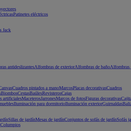
oyectores
éctricas
Patinetes eléctricos
s Jack
ras antideslizantes
Alfombras de exterior
Alfombras de baño
Alfombras 
Canvas
Cuadros pintados a mano
Marcos
Placas decorativas
Cuadros
s
Biombos
Cestas
Baúles
Revisteros
Cajas
s artificiales
Maceteros
Jarrones
Marcos de fotos
Figuras decorativas
Cajit
muebles
Iluminación para dormitorio
Iluminación exterior
Guirnaldas
Bali
ardín
Sillas de jardín
Mesas de jardín
Conjuntos de sofás de jardín
Sofás j
s
Columpios