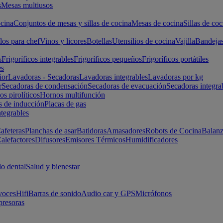
s
Mesas multiusos
cina
Conjuntos de mesas y sillas de cocina
Mesas de cocina
Sillas de coc
los para chef
Vinos y licores
Botellas
Utensilios de cocina
Vajilla
Bandeja
s
Frigoríficos integrables
Frigoríficos pequeños
Frigoríficos portátiles
es
ior
Lavadoras - Secadoras
Lavadoras integrables
Lavadoras por kg
r
Secadoras de condensación
Secadoras de evacuación
Secadoras integra
s pirolíticos
Hornos multifunción
s de inducción
Placas de gas
ntegrables
afeteras
Planchas de asar
Batidoras
Amasadores
Robots de Cocina
Balanz
alefactores
Difusores
Emisores Térmicos
Humidificadores
o dental
Salud y bienestar
voces
Hifi
Barras de sonido
Audio car y GPS
Micrófonos
presoras