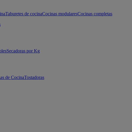
ina
Taburetes de cocina
Cocinas modulares
Cocinas completas
s
bles
Secadoras por Kg
as de Cocina
Tostadoras