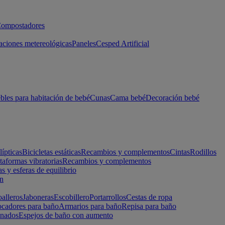
ompostadores
aciones metereológicas
Paneles
Cesped Artificial
les para habitación de bebé
Cunas
Cama bebé
Decoración bebé
lípticas
Bicicletas estáticas
Recambios y complementos
Cintas
Rodillos
taformas vibratorias
Recambios y complementos
s y esferas de equilibrio
ón
alleros
Jaboneras
Escobillero
Portarrollos
Cestas de ropa
cadores para baño
Armarios para baño
Repisa para baño
inados
Espejos de baño con aumento