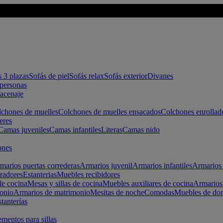
s 3 plazas
Sofás de piel
Sofás relax
Sofás exterior
Divanes
apersonas
macenaje
chones de muelles
Colchones de muelles ensacados
Colchones enrollad
eres
Camas juveniles
Camas infantiles
Literas
Camas nido
ones
marios puertas correderas
Armarios juvenil
Armarios infantiles
Armarios 
radores
Estanterias
Muebles recibidores
e cocina
Mesas y sillas de cocina
Muebles auxiliares de cocina
Armarios
onio
Armarios de matrimonio
Mesitas de noche
Comodas
Muebles de dor
tanterías
entos para sillas