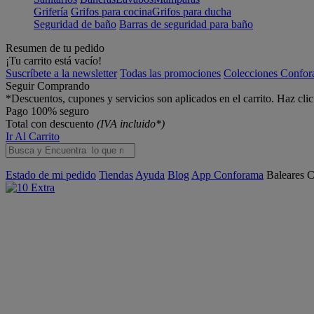
Grifería
Grifos para cocina
Grifos para ducha
Seguridad de baño
Barras de seguridad para baño
Resumen de tu pedido
¡Tu carrito está vacío!
Suscríbete a la newsletter
Todas las promociones
Colecciones Confo
Seguir Comprando
*Descuentos, cupones y servicios son aplicados en el carrito. Haz cli
Pago 100% seguro
Total con descuento
(IVA incluido*)
Ir Al Carrito
Estado de mi pedido
Tiendas
Ayuda
Blog
App Conforama
Baleares
C