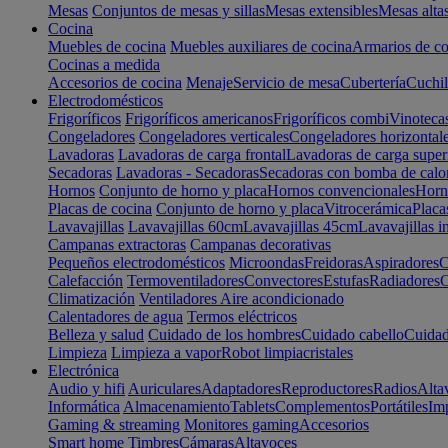
Mesas
Conjuntos de mesas y sillas
Mesas extensibles
Mesas alta
Cocina
Muebles de cocina
Muebles auxiliares de cocina
Armarios de co
Cocinas a medida
Accesorios de cocina
Menaje
Servicio de mesa
Cubertería
Cuchil
Electrodomésticos
Frigoríficos
Frigoríficos americanos
Frigoríficos combi
Vinoteca
Congeladores
Congeladores verticales
Congeladores horizontal
Lavadoras
Lavadoras de carga frontal
Lavadoras de carga super
Secadoras
Lavadoras - Secadoras
Secadoras con bomba de calo
Hornos
Conjunto de horno y placa
Hornos convencionales
Horno
Placas de cocina
Conjunto de horno y placa
Vitrocerámica
Placa
Lavavajillas
Lavavajillas 60cm
Lavavajillas 45cm
Lavavajillas i
Campanas extractoras
Campanas decorativas
Pequeños electrodomésticos
Microondas
Freidoras
Aspiradores
C
Calefacción
Termoventiladores
Convectores
Estufas
Radiadores
C
Climatización
Ventiladores
Aire acondicionado
Calentadores de agua
Termos eléctricos
Belleza y salud
Cuidado de los hombres
Cuidado cabello
Cuidad
Limpieza
Limpieza a vapor
Robot limpiacristales
Electrónica
Audio y hifi
Auriculares
Adaptadores
Reproductores
Radios
Alta
Informática
Almacenamiento
Tablets
Complementos
Portátiles
Im
Gaming & streaming
Monitores gaming
Accesorios
Smart home
Timbres
Cámaras
Altavoces