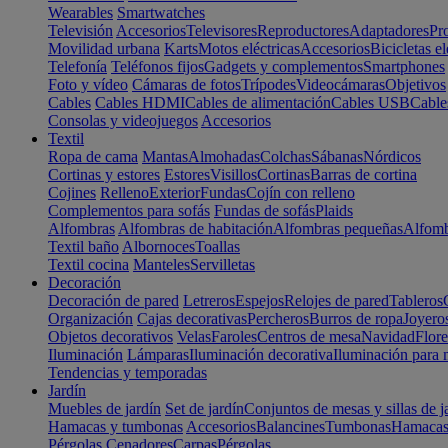
Wearables
Smartwatches
Televisión
Accesorios
Televisores
Reproductores
Adaptadores
Pr
Movilidad urbana
Karts
Motos eléctricas
Accesorios
Bicicletas el
Telefonía
Teléfonos fijos
Gadgets y complementos
Smartphones
Foto y vídeo
Cámaras de fotos
Trípodes
Videocámaras
Objetivos
Cables
Cables HDMI
Cables de alimentación
Cables USB
Cable
Consolas y videojuegos
Accesorios
Textil
Ropa de cama
Mantas
Almohadas
Colchas
Sábanas
Nórdicos
Cortinas y estores
Estores
Visillos
Cortinas
Barras de cortina
Cojines
Relleno
Exterior
Fundas
Cojín con relleno
Complementos para sofás
Fundas de sofás
Plaids
Alfombras
Alfombras de habitación
Alfombras pequeñas
Alfomb
Textil baño
Albornoces
Toallas
Textil cocina
Manteles
Servilletas
Decoración
Decoración de pared
Letreros
Espejos
Relojes de pared
Tableros
Organización
Cajas decorativas
Percheros
Burros de ropa
Joyero
Objetos decorativos
Velas
Faroles
Centros de mesa
Navidad
Flore
Iluminación
Lámparas
Iluminación decorativa
Iluminación para 
Tendencias y temporadas
Jardín
Muebles de jardín
Set de jardín
Conjuntos de mesas y sillas de j
Hamacas y tumbonas
Accesorios
Balancines
Tumbonas
Hamaca
Pérgolas
Cenadores
Carpas
Pérgolas