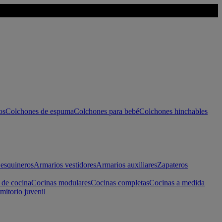
os
Colchones de espuma
Colchones para bebé
Colchones hinchables
esquineros
Armarios vestidores
Armarios auxiliares
Zapateros
 de cocina
Cocinas modulares
Cocinas completas
Cocinas a medida
mitorio juvenil