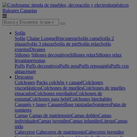
Baleares
Canarias
Sofás
Sofás
Chaise Longue
Rinconeras
Sofás cama
Sofás 2
plazas
Sofás 3 plazas
Sofás de piel
Sofás relax
Sofás
exterior
Divanes
Sillones
Sillones decorativos
Sillones relax
Sillones relax
levantapersonas
Puffs
Puffs decorativos
Puffs pera
Puffs reposapiés
Puffs con
almacenaje
Descanso
Colchones
Packs colchón y canapé
Colchones
viscoelásticos
Colchones de muelles
Colchones de muelles
ensacados
Colchones enrollados
Colchones de
espuma
Colchones para bebé
Colchones hinchables
Canapés y bases
Canapés
Base tapizadas
Somieres
Patas de
somieres
Camas
Camas de matrimonio
Camas dobles
Camas
individuales
Camas juveniles
Camas infantiles
Literas
Camas
nido
Cabeceros
Cabeceros de matrimonio
Cabeceros juveniles