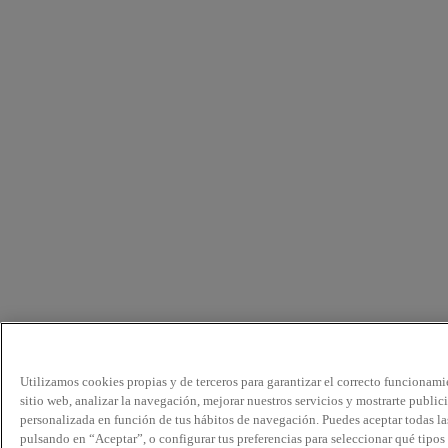
Utilizamos cookies propias y de terceros para garantizar el correcto funcionami
sitio web, analizar la navegación, mejorar nuestros servicios y mostrarte public
personalizada en función de tus hábitos de navegación. Puedes aceptar todas la
pulsando en “Aceptar”, o configurar tus preferencias para seleccionar qué tipos