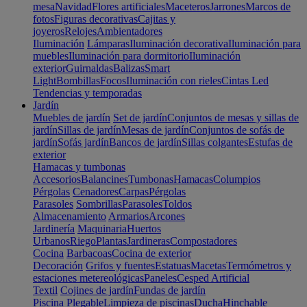
mesa
Navidad
Flores artificiales
Maceteros
Jarrones
Marcos de
fotos
Figuras decorativas
Cajitas y
joyeros
Relojes
Ambientadores
Iluminación
Lámparas
Iluminación decorativa
Iluminación para
muebles
Iluminación para dormitorio
Iluminación
exterior
Guirnaldas
Balizas
Smart
Light
Bombillas
Focos
Iluminación con rieles
Cintas Led
Tendencias y temporadas
Jardín
Muebles de jardín
Set de jardín
Conjuntos de mesas y sillas de
jardín
Sillas de jardín
Mesas de jardín
Conjuntos de sofás de
jardín
Sofás jardín
Bancos de jardín
Sillas colgantes
Estufas de
exterior
Hamacas y tumbonas
Accesorios
Balancines
Tumbonas
Hamacas
Columpios
Pérgolas
Cenadores
Carpas
Pérgolas
Parasoles
Sombrillas
Parasoles
Toldos
Almacenamiento
Armarios
Arcones
Jardinería
Maquinaria
Huertos
Urbanos
Riego
Plantas
Jardineras
Compostadores
Cocina
Barbacoas
Cocina de exterior
Decoración
Grifos y fuentes
Estatuas
Macetas
Termómetros y
estaciones metereológicas
Paneles
Cesped Artificial
Textil
Cojines de jardín
Fundas de jardín
Piscina
Plegable
Limpieza de piscinas
Ducha
Hinchable