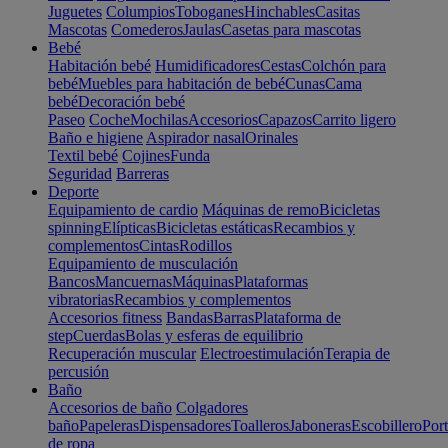
Juguetes
Columpios
Toboganes
Hinchables
Casitas
Mascotas
Comederos
Jaulas
Casetas para mascotas
Bebé
Habitación bebé
Humidificadores
Cestas
Colchón para
bebé
Muebles para habitación de bebé
Cunas
Cama
bebé
Decoración bebé
Paseo
Coche
Mochilas
Accesorios
Capazos
Carrito ligero
Baño e higiene
Aspirador nasal
Orinales
Textil bebé
Cojines
Funda
Seguridad
Barreras
Deporte
Equipamiento de cardio
Máquinas de remo
Bicicletas
spinning
Elípticas
Bicicletas estáticas
Recambios y
complementos
Cintas
Rodillos
Equipamiento de musculación
Bancos
Mancuernas
Máquinas
Plataformas
vibratorias
Recambios y complementos
Accesorios fitness
Bandas
Barras
Plataforma de
step
Cuerdas
Bolas y esferas de equilibrio
Recuperación muscular
Electroestimulación
Terapia de
percusión
Baño
Accesorios de baño
Colgadores
baño
Papeleras
Dispensadores
Toalleros
Jaboneras
Escobillero
Port
de ropa