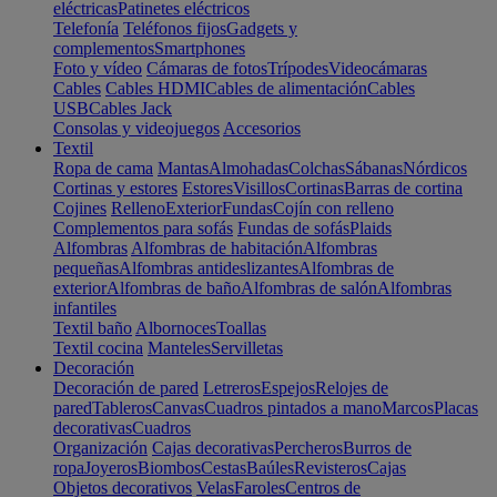
eléctricas
Patinetes eléctricos
Telefonía
Teléfonos fijos
Gadgets y
complementos
Smartphones
Foto y vídeo
Cámaras de fotos
Trípodes
Videocámaras
Cables
Cables HDMI
Cables de alimentación
Cables
USB
Cables Jack
Consolas y videojuegos
Accesorios
Textil
Ropa de cama
Mantas
Almohadas
Colchas
Sábanas
Nórdicos
Cortinas y estores
Estores
Visillos
Cortinas
Barras de cortina
Cojines
Relleno
Exterior
Fundas
Cojín con relleno
Complementos para sofás
Fundas de sofás
Plaids
Alfombras
Alfombras de habitación
Alfombras
pequeñas
Alfombras antideslizantes
Alfombras de
exterior
Alfombras de baño
Alfombras de salón
Alfombras
infantiles
Textil baño
Albornoces
Toallas
Textil cocina
Manteles
Servilletas
Decoración
Decoración de pared
Letreros
Espejos
Relojes de
pared
Tableros
Canvas
Cuadros pintados a mano
Marcos
Placas
decorativas
Cuadros
Organización
Cajas decorativas
Percheros
Burros de
ropa
Joyeros
Biombos
Cestas
Baúles
Revisteros
Cajas
Objetos decorativos
Velas
Faroles
Centros de