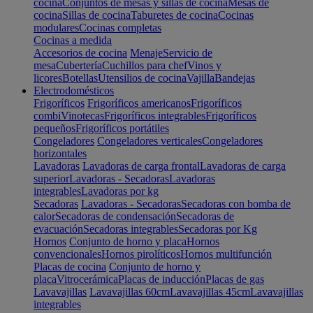
cocina
Conjuntos de mesas y sillas de cocina
Mesas de
cocina
Sillas de cocina
Taburetes de cocina
Cocinas
modulares
Cocinas completas
Cocinas a medida
Accesorios de cocina
Menaje
Servicio de
mesa
Cubertería
Cuchillos para chef
Vinos y
licores
Botellas
Utensilios de cocina
Vajilla
Bandejas
Electrodomésticos
Frigoríficos
Frigoríficos americanos
Frigoríficos
combi
Vinotecas
Frigoríficos integrables
Frigoríficos
pequeños
Frigoríficos portátiles
Congeladores
Congeladores verticales
Congeladores
horizontales
Lavadoras
Lavadoras de carga frontal
Lavadoras de carga
superior
Lavadoras - Secadoras
Lavadoras
integrables
Lavadoras por kg
Secadoras
Lavadoras - Secadoras
Secadoras con bomba de
calor
Secadoras de condensación
Secadoras de
evacuación
Secadoras integrables
Secadoras por Kg
Hornos
Conjunto de horno y placa
Hornos
convencionales
Hornos pirolíticos
Hornos multifunción
Placas de cocina
Conjunto de horno y
placa
Vitrocerámica
Placas de inducción
Placas de gas
Lavavajillas
Lavavajillas 60cm
Lavavajillas 45cm
Lavavajillas
integrables