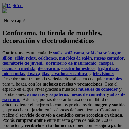
¡Nueva app!
Conforama, tu tienda de muebles,
decoración y electrodomésticos
Conforama
es tu tienda de
sofás
,
sofá cama
,
sofá chaise longue
,
sillón
,
sillón relax
,
colchones
,
muebles de salón
,
mesas comedor
,
dormitorio de juvenil
,
dormitorio de matrimonio
,
canapés
,
cocinas a medida
,
decoración
,
electrodomésticos
,
frigoríficos
,
microondas
,
lavavajillas
,
lavadora secadora
, y
televisiones
.
Descubre nuestra amplia variedad de estilos en cualquier
muebles
para tu hogar,
con los mejores precios y promociones
. Crea el
espacio en el que vives gracias a nuestros
muebles de comedor
y
habitaciones,
armarios
y
zapateros
,
mesas de comedor
y
sillas de
escritorio
. Además, podrás decorar tu casa con multitud de
artículos, tener el mejor ocio con los productos de
imagen y sonido
y aprovechar tu
jardín
en las épocas de buen tiempo. Conforama
realiza el
servicio de envío a domicilio como recogida en tienda.
Podrás
comprar online
entre nuestra gama de más de 7.000
productos y
recibirlo en tu domicilio
, o bien con
recogida gratis