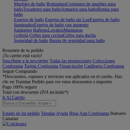
Muebles de baño
Botiquines
Conjuntos de muebles para
baño
Tocadores para baño
Armarios para baño
Repisa para
baño
Espejos de baño
Espejos de baño sin Luz
Espejos de baño
iluminados
Espejos de baño con aumento
Sanitarios
Bañeras
Lavabos
Mamparas
Grifería
Grifos para cocina
Grifos para ducha
Seguridad de baño
Barras de seguridad para baño
Resumen de tu pedido
¡Tu carrito está vacío!
Suscríbete a la newsletter
Todas las promociones
Colecciones
Conforama
Tarjeta Conforama
Financiación
Catálogos Conforama
Seguir Comprando
*Descuentos, cupones y servicios son aplicados en el carrito. Haz
clic en Tramitar Pedido para ver estos descuentos e importes
Pago 100% seguro
Total con descuento
(IVA incluido*)
Ir Al Carrito
Estado de mi pedido
Tiendas
Ayuda
Blog
App Conforama
Baleares
Canarias