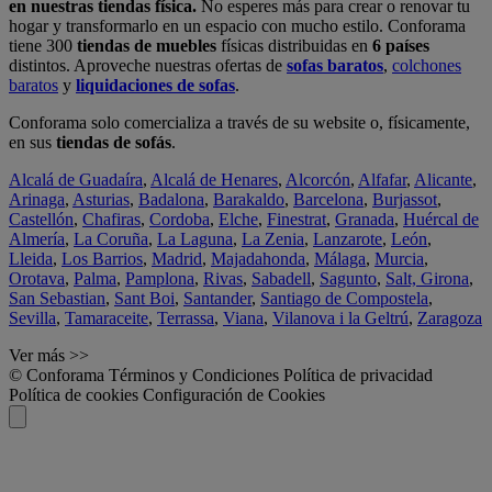
en nuestras tiendas física.
No esperes más para crear o renovar tu
hogar y transformarlo en un espacio con mucho estilo. Conforama
tiene 300
tiendas de muebles
físicas distribuidas en
6 países
distintos. Aproveche nuestras ofertas de
sofas baratos
,
colchones
baratos
y
liquidaciones de sofas
.
Conforama solo comercializa a través de su website o, físicamente,
en sus
tiendas de sofás
.
Alcalá de Guadaíra
,
Alcalá de Henares
,
Alcorcón
,
Alfafar
,
Alicante
,
Arinaga
,
Asturias
,
Badalona
,
Barakaldo
,
Barcelona
,
Burjassot
,
Castellón
,
Chafiras
,
Cordoba
,
Elche
,
Finestrat
,
Granada
,
Huércal de
Almería
,
La Coruña
,
La Laguna
,
La Zenia
,
Lanzarote
,
León
,
Lleida
,
Los Barrios
,
Madrid
,
Majadahonda
,
Málaga
,
Murcia
,
Orotava
,
Palma
,
Pamplona
,
Rivas
,
Sabadell
,
Sagunto
,
Salt, Girona
,
San Sebastian
,
Sant Boi
,
Santander
,
Santiago de Compostela
,
Sevilla
,
Tamaraceite
,
Terrassa
,
Viana
,
Vilanova i la Geltrú
,
Zaragoza
Ver más >>
© Conforama
Términos y Condiciones
Política de privacidad
Política de cookies
Configuración de Cookies