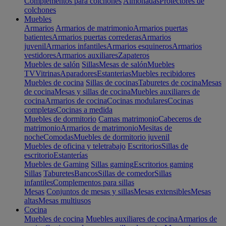
Complementos para colchones
Almohadas
Protectores de
colchones
Muebles
Armarios
Armarios de matrimonio
Armarios puertas
batientes
Armarios puertas correderas
Armarios
juvenil
Armarios infantiles
Armarios esquineros
Armarios
vestidores
Armarios auxiliares
Zapateros
Muebles de salón
Sillas
Mesas de salón
Muebles
TV
Vitrinas
Aparadores
Estanterias
Muebles recibidores
Muebles de cocina
Sillas de cocinas
Taburetes de cocina
Mesas
de cocina
Mesas y sillas de cocina
Muebles auxiliares de
cocina
Armarios de cocina
Cocinas modulares
Cocinas
completas
Cocinas a medida
Muebles de dormitorio
Camas matrimonio
Cabeceros de
matrimonio
Armarios de matrimonio
Mesitas de
noche
Comodas
Muebles de dormitorio juvenil
Muebles de oficina y teletrabajo
Escritorios
Sillas de
escritorio
Estanterías
Muebles de Gaming
Sillas gaming
Escritorios gaming
Sillas
Taburetes
Bancos
Sillas de comedor
Sillas
infantiles
Complementos para sillas
Mesas
Conjuntos de mesas y sillas
Mesas extensibles
Mesas
altas
Mesas multiusos
Cocina
Muebles de cocina
Muebles auxiliares de cocina
Armarios de