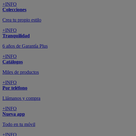
+INFO
Colecciones
Crea tu propio estilo
+INFO
Tranquilidad
6 años de Garantía Plus
+INFO
Catálogos
Miles de productos
+INFO
Por teléfono
Llámanos y compra
+INFO
Nueva app
Todo en tu móvil
+INFO