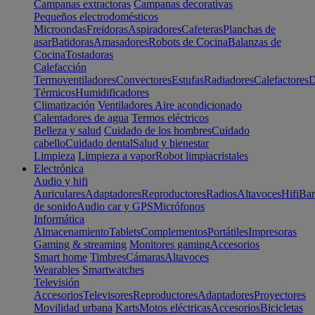
Campanas extractoras
Campanas decorativas
Pequeños electrodomésticos
Microondas
Freidoras
Aspiradores
Cafeteras
Planchas de
asar
Batidoras
Amasadores
Robots de Cocina
Balanzas de
Cocina
Tostadoras
Calefacción
Termoventiladores
Convectores
Estufas
Radiadores
Calefactores
D
Térmicos
Humidificadores
Climatización
Ventiladores
Aire acondicionado
Calentadores de agua
Termos eléctricos
Belleza y salud
Cuidado de los hombres
Cuidado
cabello
Cuidado dental
Salud y bienestar
Limpieza
Limpieza a vapor
Robot limpiacristales
Electrónica
Audio y hifi
Auriculares
Adaptadores
Reproductores
Radios
Altavoces
Hifi
Bar
de sonido
Audio car y GPS
Micrófonos
Informática
Almacenamiento
Tablets
Complementos
Portátiles
Impresoras
Gaming & streaming
Monitores gaming
Accesorios
Smart home
Timbres
Cámaras
Altavoces
Wearables
Smartwatches
Televisión
Accesorios
Televisores
Reproductores
Adaptadores
Proyectores
Movilidad urbana
Karts
Motos eléctricas
Accesorios
Bicicletas