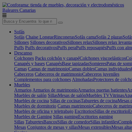
Baleares
Canarias
Sofás
Sofás
Chaise Longue
Rinconeras
Sofás cama
Sofás 2 plazas
Sofá
Sillones
Sillones decorativos
Sillones relax
Sillones relax levant
Puffs
Puffs decorativos
Puffs pera
Puffs reposapiés
Puffs con al
Descanso
Colchones
Packs colchón y canapé
Colchones viscoelásticos
Col
Canapés y bases
Canapés
Base tapizadas
Somieres
Patas de somi
Camas
Camas de matrimonio
Camas dobles
Camas individuales
Cabeceros
Cabeceros de matrimonio
Cabeceros juveniles
Complementos para colchones
Almohadas
Protectores de colch
Muebles
Armarios
Armarios de matrimonio
Armarios puertas batientes
Ar
Muebles de salón
Sillas
Mesas de salón
Muebles TV
Vitrinas
Apa
Muebles de cocina
Sillas de cocinas
Taburetes de cocina
Mesas d
Muebles de dormitorio
Camas matrimonio
Cabeceros de matrim
Muebles de oficina y teletrabajo
Escritorios
Sillas de escritorio
Es
Muebles de Gaming
Sillas gaming
Escritorios gaming
Sillas
Taburetes
Bancos
Sillas de comedor
Sillas infantiles
Complem
Mesas
Conjuntos de mesas y sillas
Mesas extensibles
Mesas alta