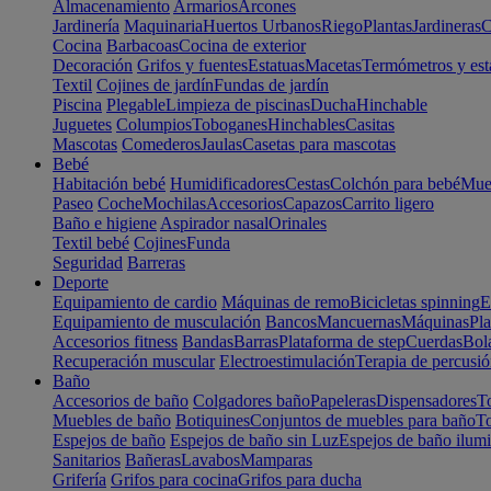
Almacenamiento
Armarios
Arcones
Jardinería
Maquinaria
Huertos Urbanos
Riego
Plantas
Jardineras
C
Cocina
Barbacoas
Cocina de exterior
Decoración
Grifos y fuentes
Estatuas
Macetas
Termómetros y est
Textil
Cojines de jardín
Fundas de jardín
Piscina
Plegable
Limpieza de piscinas
Ducha
Hinchable
Juguetes
Columpios
Toboganes
Hinchables
Casitas
Mascotas
Comederos
Jaulas
Casetas para mascotas
Bebé
Habitación bebé
Humidificadores
Cestas
Colchón para bebé
Mueb
Paseo
Coche
Mochilas
Accesorios
Capazos
Carrito ligero
Baño e higiene
Aspirador nasal
Orinales
Textil bebé
Cojines
Funda
Seguridad
Barreras
Deporte
Equipamiento de cardio
Máquinas de remo
Bicicletas spinning
E
Equipamiento de musculación
Bancos
Mancuernas
Máquinas
Pla
Accesorios fitness
Bandas
Barras
Plataforma de step
Cuerdas
Bola
Recuperación muscular
Electroestimulación
Terapia de percusi
Baño
Accesorios de baño
Colgadores baño
Papeleras
Dispensadores
To
Muebles de baño
Botiquines
Conjuntos de muebles para baño
To
Espejos de baño
Espejos de baño sin Luz
Espejos de baño ilum
Sanitarios
Bañeras
Lavabos
Mamparas
Grifería
Grifos para cocina
Grifos para ducha