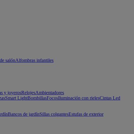
de salón
Alfombras infantiles
as y joyeros
Relojes
Ambientadores
zas
Smart Light
Bombillas
Focos
Iluminación con rieles
Cintas Led
ardín
Bancos de jardín
Sillas colgantes
Estufas de exterior