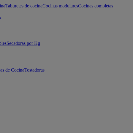
ina
Taburetes de cocina
Cocinas modulares
Cocinas completas
s
bles
Secadoras por Kg
as de Cocina
Tostadoras