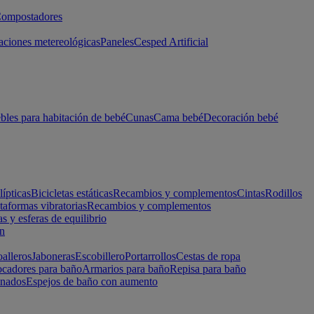
ompostadores
aciones metereológicas
Paneles
Cesped Artificial
les para habitación de bebé
Cunas
Cama bebé
Decoración bebé
lípticas
Bicicletas estáticas
Recambios y complementos
Cintas
Rodillos
taformas vibratorias
Recambios y complementos
s y esferas de equilibrio
ón
alleros
Jaboneras
Escobillero
Portarrollos
Cestas de ropa
cadores para baño
Armarios para baño
Repisa para baño
inados
Espejos de baño con aumento