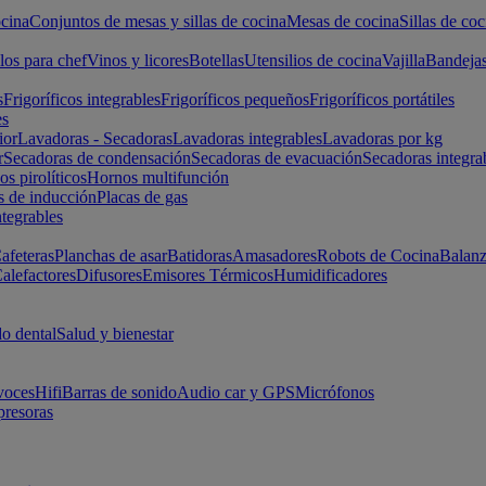
cina
Conjuntos de mesas y sillas de cocina
Mesas de cocina
Sillas de coc
los para chef
Vinos y licores
Botellas
Utensilios de cocina
Vajilla
Bandeja
s
Frigoríficos integrables
Frigoríficos pequeños
Frigoríficos portátiles
es
ior
Lavadoras - Secadoras
Lavadoras integrables
Lavadoras por kg
r
Secadoras de condensación
Secadoras de evacuación
Secadoras integra
s pirolíticos
Hornos multifunción
s de inducción
Placas de gas
ntegrables
afeteras
Planchas de asar
Batidoras
Amasadores
Robots de Cocina
Balanz
alefactores
Difusores
Emisores Térmicos
Humidificadores
o dental
Salud y bienestar
voces
Hifi
Barras de sonido
Audio car y GPS
Micrófonos
presoras