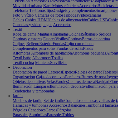
Televisión
Accesorios
Televisores
Reproductores
Adaptadores
Pr
Movilidad urbana
Karts
Motos eléctricas
Accesorios
Bicicletas el
Telefonía
Teléfonos fijos
Gadgets y complementos
Smartphones
Foto y vídeo
Cámaras de fotos
Trípodes
Videocámaras
Cables
Cables HDMI
Cables de alimentación
Cables USB
Cable
Consolas y videojuegos
Accesorios
Textil
Ropa de cama
Mantas
Almohadas
Colchas
Sábanas
Nórdicos
Cortinas y estores
Estores
Visillos
Cortinas
Barras de cortina
Cojines
Relleno
Exterior
Fundas
Cojín con relleno
Complementos para sofás
Fundas de sofás
Plaids
Alfombras
Alfombras de habitación
Alfombras pequeñas
Alfomb
Textil baño
Albornoces
Toallas
Textil cocina
Manteles
Servilletas
Decoración
Decoración de pared
Letreros
Espejos
Relojes de pared
Tableros
Organización
Cajas decorativas
Percheros
Burros de ropa
Joyero
Objetos decorativos
Velas
Faroles
Centros de mesa
Navidad
Flore
Iluminación
Lámparas
Iluminación decorativa
Iluminación para 
Tendencias y temporadas
Jardín
Muebles de jardín
Set de jardín
Conjuntos de mesas y sillas de j
Hamacas y tumbonas
Accesorios
Balancines
Tumbonas
Hamaca
Pérgolas
Cenadores
Carpas
Pérgolas
Parasoles
Sombrillas
Parasoles
Toldos