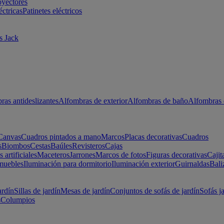
oyectores
éctricas
Patinetes eléctricos
s Jack
ras antideslizantes
Alfombras de exterior
Alfombras de baño
Alfombras 
Canvas
Cuadros pintados a mano
Marcos
Placas decorativas
Cuadros
s
Biombos
Cestas
Baúles
Revisteros
Cajas
s artificiales
Maceteros
Jarrones
Marcos de fotos
Figuras decorativas
Cajit
muebles
Iluminación para dormitorio
Iluminación exterior
Guirnaldas
Bali
ardín
Sillas de jardín
Mesas de jardín
Conjuntos de sofás de jardín
Sofás j
s
Columpios