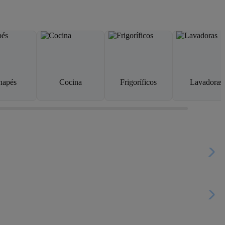
napés
Cocina
Frigoríficos
Lavadoras