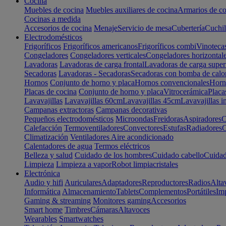
Cocina
Muebles de cocina
Muebles auxiliares de cocina
Armarios de co
Cocinas a medida
Accesorios de cocina
Menaje
Servicio de mesa
Cubertería
Cuchil
Electrodomésticos
Frigoríficos
Frigoríficos americanos
Frigoríficos combi
Vinoteca
Congeladores
Congeladores verticales
Congeladores horizontal
Lavadoras
Lavadoras de carga frontal
Lavadoras de carga super
Secadoras
Lavadoras - Secadoras
Secadoras con bomba de calo
Hornos
Conjunto de horno y placa
Hornos convencionales
Horno
Placas de cocina
Conjunto de horno y placa
Vitrocerámica
Placa
Lavavajillas
Lavavajillas 60cm
Lavavajillas 45cm
Lavavajillas i
Campanas extractoras
Campanas decorativas
Pequeños electrodomésticos
Microondas
Freidoras
Aspiradores
C
Calefacción
Termoventiladores
Convectores
Estufas
Radiadores
C
Climatización
Ventiladores
Aire acondicionado
Calentadores de agua
Termos eléctricos
Belleza y salud
Cuidado de los hombres
Cuidado cabello
Cuidad
Limpieza
Limpieza a vapor
Robot limpiacristales
Electrónica
Audio y hifi
Auriculares
Adaptadores
Reproductores
Radios
Alta
Informática
Almacenamiento
Tablets
Complementos
Portátiles
Im
Gaming & streaming
Monitores gaming
Accesorios
Smart home
Timbres
Cámaras
Altavoces
Wearables
Smartwatches