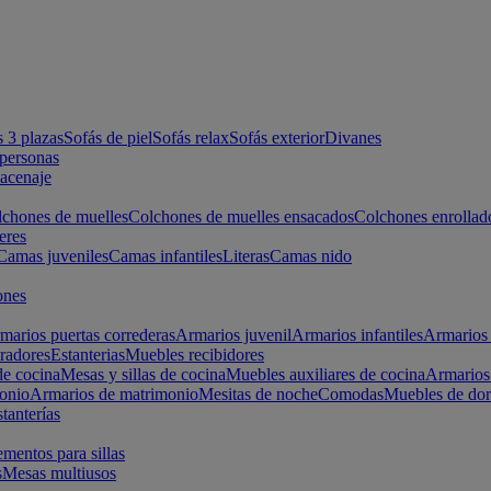
s 3 plazas
Sofás de piel
Sofás relax
Sofás exterior
Divanes
apersonas
macenaje
chones de muelles
Colchones de muelles ensacados
Colchones enrollad
eres
Camas juveniles
Camas infantiles
Literas
Camas nido
ones
marios puertas correderas
Armarios juvenil
Armarios infantiles
Armarios 
radores
Estanterias
Muebles recibidores
e cocina
Mesas y sillas de cocina
Muebles auxiliares de cocina
Armarios
onio
Armarios de matrimonio
Mesitas de noche
Comodas
Muebles de dor
tanterías
entos para sillas
s
Mesas multiusos