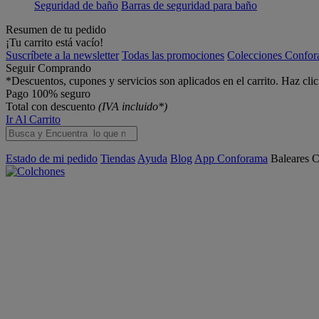
Seguridad de baño
Barras de seguridad para baño
Resumen de tu pedido
¡Tu carrito está vacío!
Suscríbete a la newsletter
Todas las promociones
Colecciones Confo
Seguir Comprando
*Descuentos, cupones y servicios son aplicados en el carrito. Haz cli
Pago 100% seguro
Total con descuento
(IVA incluido*)
Ir Al Carrito
Estado de mi pedido
Tiendas
Ayuda
Blog
App Conforama
Baleares
C