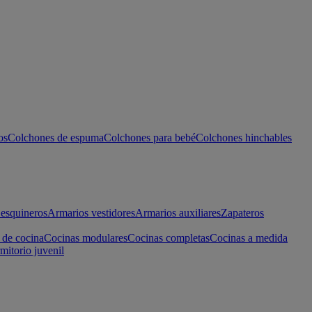
os
Colchones de espuma
Colchones para bebé
Colchones hinchables
esquineros
Armarios vestidores
Armarios auxiliares
Zapateros
 de cocina
Cocinas modulares
Cocinas completas
Cocinas a medida
mitorio juvenil