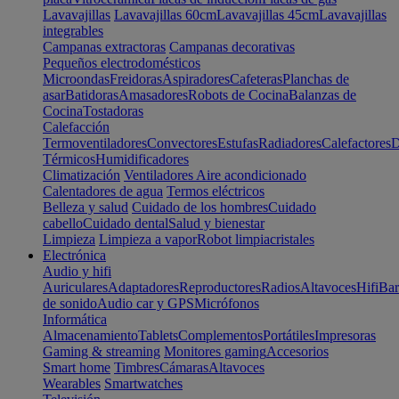
Lavavajillas
Lavavajillas 60cm
Lavavajillas 45cm
Lavavajillas
integrables
Campanas extractoras
Campanas decorativas
Pequeños electrodomésticos
Microondas
Freidoras
Aspiradores
Cafeteras
Planchas de
asar
Batidoras
Amasadores
Robots de Cocina
Balanzas de
Cocina
Tostadoras
Calefacción
Termoventiladores
Convectores
Estufas
Radiadores
Calefactores
D
Térmicos
Humidificadores
Climatización
Ventiladores
Aire acondicionado
Calentadores de agua
Termos eléctricos
Belleza y salud
Cuidado de los hombres
Cuidado
cabello
Cuidado dental
Salud y bienestar
Limpieza
Limpieza a vapor
Robot limpiacristales
Electrónica
Audio y hifi
Auriculares
Adaptadores
Reproductores
Radios
Altavoces
Hifi
Bar
de sonido
Audio car y GPS
Micrófonos
Informática
Almacenamiento
Tablets
Complementos
Portátiles
Impresoras
Gaming & streaming
Monitores gaming
Accesorios
Smart home
Timbres
Cámaras
Altavoces
Wearables
Smartwatches