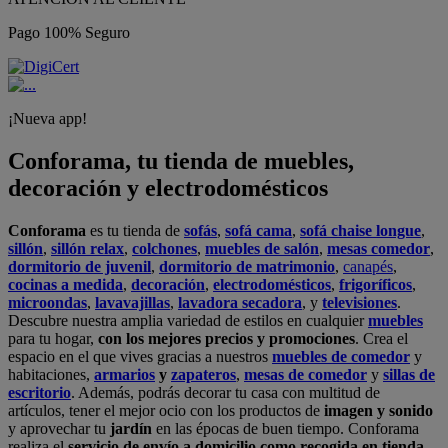
Pago 100% Seguro
¡Nueva app!
Conforama, tu tienda de muebles,
decoración y electrodomésticos
Conforama
es tu tienda de
sofás
,
sofá cama
,
sofá chaise longue
,
sillón
,
sillón relax
,
colchones
,
muebles de salón
,
mesas comedor
,
dormitorio de juvenil
,
dormitorio de matrimonio
,
canapés
,
cocinas a medida
,
decoración
,
electrodomésticos
,
frigoríficos
,
microondas
,
lavavajillas
,
lavadora secadora
, y
televisiones
.
Descubre nuestra amplia variedad de estilos en cualquier
muebles
para tu hogar,
con los mejores precios y promociones
. Crea el
espacio en el que vives gracias a nuestros
muebles de comedor
y
habitaciones,
armarios
y
zapateros
,
mesas de comedor
y
sillas de
escritorio
. Además, podrás decorar tu casa con multitud de
artículos, tener el mejor ocio con los productos de
imagen y sonido
y aprovechar tu
jardín
en las épocas de buen tiempo. Conforama
realiza el
servicio de envío a domicilio como recogida en tienda.