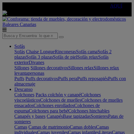
🔵Cambia tu electro con
-10% EXTRA
de descuento ☑️
AQUÍ
Baleares
Canarias
Sofás
Sofás
Chaise Longue
Rinconeras
Sofás cama
Sofás 2
plazas
Sofás 3 plazas
Sofás de piel
Sofás relax
Sofás
exterior
Divanes
Sillones
Sillones decorativos
Sillones relax
Sillones relax
levantapersonas
Puffs
Puffs decorativos
Puffs pera
Puffs reposapiés
Puffs con
almacenaje
Descanso
Colchones
Packs colchón y canapé
Colchones
viscoelásticos
Colchones de muelles
Colchones de muelles
ensacados
Colchones enrollados
Colchones de
espuma
Colchones para bebé
Colchones hinchables
Canapés y bases
Canapés
Base tapizadas
Somieres
Patas de
somieres
Camas
Camas de matrimonio
Camas dobles
Camas
individuales
Camas juveniles
Camas infantiles
Literas
Camas