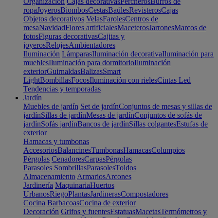
Organización
Cajas decorativas
Percheros
Burros de
ropa
Joyeros
Biombos
Cestas
Baúles
Revisteros
Cajas
Objetos decorativos
Velas
Faroles
Centros de
mesa
Navidad
Flores artificiales
Maceteros
Jarrones
Marcos de
fotos
Figuras decorativas
Cajitas y
joyeros
Relojes
Ambientadores
Iluminación
Lámparas
Iluminación decorativa
Iluminación para
muebles
Iluminación para dormitorio
Iluminación
exterior
Guirnaldas
Balizas
Smart
Light
Bombillas
Focos
Iluminación con rieles
Cintas Led
Tendencias y temporadas
Jardín
Muebles de jardín
Set de jardín
Conjuntos de mesas y sillas de
jardín
Sillas de jardín
Mesas de jardín
Conjuntos de sofás de
jardín
Sofás jardín
Bancos de jardín
Sillas colgantes
Estufas de
exterior
Hamacas y tumbonas
Accesorios
Balancines
Tumbonas
Hamacas
Columpios
Pérgolas
Cenadores
Carpas
Pérgolas
Parasoles
Sombrillas
Parasoles
Toldos
Almacenamiento
Armarios
Arcones
Jardinería
Maquinaria
Huertos
Urbanos
Riego
Plantas
Jardineras
Compostadores
Cocina
Barbacoas
Cocina de exterior
Decoración
Grifos y fuentes
Estatuas
Macetas
Termómetros y