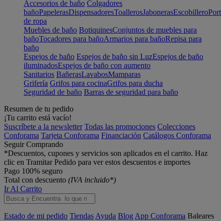
Accesorios de baño
Colgadores
baño
Papeleras
Dispensadores
Toalleros
Jaboneras
Escobillero
Port
de ropa
Muebles de baño
Botiquines
Conjuntos de muebles para
baño
Tocadores para baño
Armarios para baño
Repisa para
baño
Espejos de baño
Espejos de baño sin Luz
Espejos de baño
iluminados
Espejos de baño con aumento
Sanitarios
Bañeras
Lavabos
Mamparas
Grifería
Grifos para cocina
Grifos para ducha
Seguridad de baño
Barras de seguridad para baño
Resumen de tu pedido
¡Tu carrito está vacío!
Suscríbete a la newsletter
Todas las promociones
Colecciones
Conforama
Tarjeta Conforama
Financiación
Catálogos Conforama
Seguir Comprando
*Descuentos, cupones y servicios son aplicados en el carrito. Haz
clic en Tramitar Pedido para ver estos descuentos e importes
Pago 100% seguro
Total con descuento
(IVA incluido*)
Ir Al Carrito
Estado de mi pedido
Tiendas
Ayuda
Blog
App Conforama
Baleares