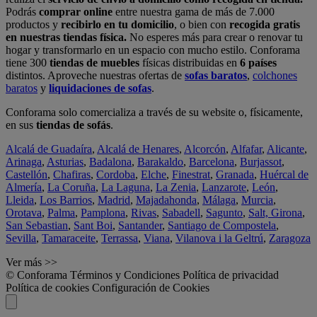
Podrás
comprar online
entre nuestra gama de más de 7.000
productos y
recibirlo en tu domicilio
, o bien con
recogida gratis
en nuestras tiendas física.
No esperes más para crear o renovar tu
hogar y transformarlo en un espacio con mucho estilo. Conforama
tiene 300
tiendas de muebles
físicas distribuidas en
6 países
distintos. Aproveche nuestras ofertas de
sofas baratos
,
colchones
baratos
y
liquidaciones de sofas
.
Conforama solo comercializa a través de su website o, físicamente,
en sus
tiendas de sofás
.
Alcalá de Guadaíra
,
Alcalá de Henares
,
Alcorcón
,
Alfafar
,
Alicante
,
Arinaga
,
Asturias
,
Badalona
,
Barakaldo
,
Barcelona
,
Burjassot
,
Castellón
,
Chafiras
,
Cordoba
,
Elche
,
Finestrat
,
Granada
,
Huércal de
Almería
,
La Coruña
,
La Laguna
,
La Zenia
,
Lanzarote
,
León
,
Lleida
,
Los Barrios
,
Madrid
,
Majadahonda
,
Málaga
,
Murcia
,
Orotava
,
Palma
,
Pamplona
,
Rivas
,
Sabadell
,
Sagunto
,
Salt, Girona
,
San Sebastian
,
Sant Boi
,
Santander
,
Santiago de Compostela
,
Sevilla
,
Tamaraceite
,
Terrassa
,
Viana
,
Vilanova i la Geltrú
,
Zaragoza
Ver más >>
© Conforama
Términos y Condiciones
Política de privacidad
Política de cookies
Configuración de Cookies