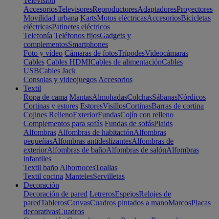
Televisión
Accesorios
Televisores
Reproductores
Adaptadores
Proyectores
Movilidad urbana
Karts
Motos eléctricas
Accesorios
Bicicletas
eléctricas
Patinetes eléctricos
Telefonía
Teléfonos fijos
Gadgets y
complementos
Smartphones
Foto y vídeo
Cámaras de fotos
Trípodes
Videocámaras
Cables
Cables HDMI
Cables de alimentación
Cables
USB
Cables Jack
Consolas y videojuegos
Accesorios
Textil
Ropa de cama
Mantas
Almohadas
Colchas
Sábanas
Nórdicos
Cortinas y estores
Estores
Visillos
Cortinas
Barras de cortina
Cojines
Relleno
Exterior
Fundas
Cojín con relleno
Complementos para sofás
Fundas de sofás
Plaids
Alfombras
Alfombras de habitación
Alfombras
pequeñas
Alfombras antideslizantes
Alfombras de
exterior
Alfombras de baño
Alfombras de salón
Alfombras
infantiles
Textil baño
Albornoces
Toallas
Textil cocina
Manteles
Servilletas
Decoración
Decoración de pared
Letreros
Espejos
Relojes de
pared
Tableros
Canvas
Cuadros pintados a mano
Marcos
Placas
decorativas
Cuadros