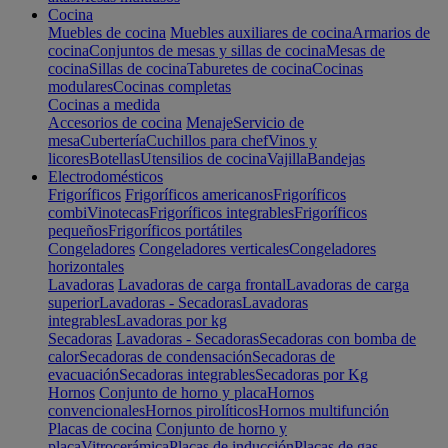
Cocina
Muebles de cocina
Muebles auxiliares de cocina
Armarios de
cocina
Conjuntos de mesas y sillas de cocina
Mesas de
cocina
Sillas de cocina
Taburetes de cocina
Cocinas
modulares
Cocinas completas
Cocinas a medida
Accesorios de cocina
Menaje
Servicio de
mesa
Cubertería
Cuchillos para chef
Vinos y
licores
Botellas
Utensilios de cocina
Vajilla
Bandejas
Electrodomésticos
Frigoríficos
Frigoríficos americanos
Frigoríficos
combi
Vinotecas
Frigoríficos integrables
Frigoríficos
pequeños
Frigoríficos portátiles
Congeladores
Congeladores verticales
Congeladores
horizontales
Lavadoras
Lavadoras de carga frontal
Lavadoras de carga
superior
Lavadoras - Secadoras
Lavadoras
integrables
Lavadoras por kg
Secadoras
Lavadoras - Secadoras
Secadoras con bomba de
calor
Secadoras de condensación
Secadoras de
evacuación
Secadoras integrables
Secadoras por Kg
Hornos
Conjunto de horno y placa
Hornos
convencionales
Hornos pirolíticos
Hornos multifunción
Placas de cocina
Conjunto de horno y
placa
Vitrocerámica
Placas de inducción
Placas de gas