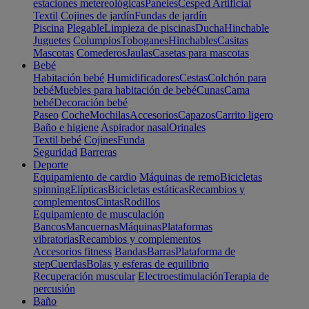
estaciones metereológicas
Paneles
Cesped Artificial
Textil
Cojines de jardín
Fundas de jardín
Piscina
Plegable
Limpieza de piscinas
Ducha
Hinchable
Juguetes
Columpios
Toboganes
Hinchables
Casitas
Mascotas
Comederos
Jaulas
Casetas para mascotas
Bebé
Habitación bebé
Humidificadores
Cestas
Colchón para
bebé
Muebles para habitación de bebé
Cunas
Cama
bebé
Decoración bebé
Paseo
Coche
Mochilas
Accesorios
Capazos
Carrito ligero
Baño e higiene
Aspirador nasal
Orinales
Textil bebé
Cojines
Funda
Seguridad
Barreras
Deporte
Equipamiento de cardio
Máquinas de remo
Bicicletas
spinning
Elípticas
Bicicletas estáticas
Recambios y
complementos
Cintas
Rodillos
Equipamiento de musculación
Bancos
Mancuernas
Máquinas
Plataformas
vibratorias
Recambios y complementos
Accesorios fitness
Bandas
Barras
Plataforma de
step
Cuerdas
Bolas y esferas de equilibrio
Recuperación muscular
Electroestimulación
Terapia de
percusión
Baño