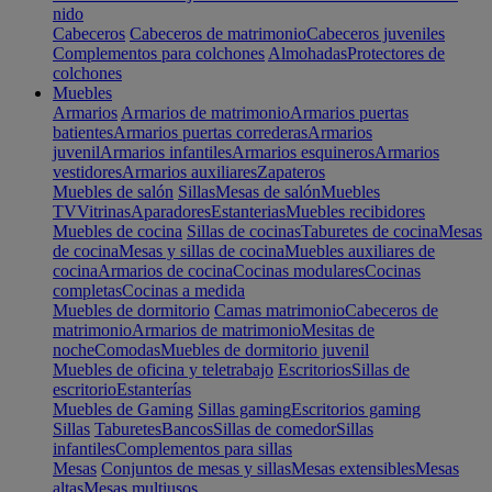
nido
Cabeceros
Cabeceros de matrimonio
Cabeceros juveniles
Complementos para colchones
Almohadas
Protectores de
colchones
Muebles
Armarios
Armarios de matrimonio
Armarios puertas
batientes
Armarios puertas correderas
Armarios
juvenil
Armarios infantiles
Armarios esquineros
Armarios
vestidores
Armarios auxiliares
Zapateros
Muebles de salón
Sillas
Mesas de salón
Muebles
TV
Vitrinas
Aparadores
Estanterias
Muebles recibidores
Muebles de cocina
Sillas de cocinas
Taburetes de cocina
Mesas
de cocina
Mesas y sillas de cocina
Muebles auxiliares de
cocina
Armarios de cocina
Cocinas modulares
Cocinas
completas
Cocinas a medida
Muebles de dormitorio
Camas matrimonio
Cabeceros de
matrimonio
Armarios de matrimonio
Mesitas de
noche
Comodas
Muebles de dormitorio juvenil
Muebles de oficina y teletrabajo
Escritorios
Sillas de
escritorio
Estanterías
Muebles de Gaming
Sillas gaming
Escritorios gaming
Sillas
Taburetes
Bancos
Sillas de comedor
Sillas
infantiles
Complementos para sillas
Mesas
Conjuntos de mesas y sillas
Mesas extensibles
Mesas
altas
Mesas multiusos