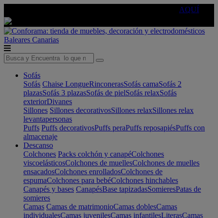
🔵Cambia tu electro con
-10% EXTRA
de descuento ☑️
AQUÍ
Baleares
Canarias
Sofás
Sofás
Chaise Longue
Rinconeras
Sofás cama
Sofás 2
plazas
Sofás 3 plazas
Sofás de piel
Sofás relax
Sofás
exterior
Divanes
Sillones
Sillones decorativos
Sillones relax
Sillones relax
levantapersonas
Puffs
Puffs decorativos
Puffs pera
Puffs reposapiés
Puffs con
almacenaje
Descanso
Colchones
Packs colchón y canapé
Colchones
viscoelásticos
Colchones de muelles
Colchones de muelles
ensacados
Colchones enrollados
Colchones de
espuma
Colchones para bebé
Colchones hinchables
Canapés y bases
Canapés
Base tapizadas
Somieres
Patas de
somieres
Camas
Camas de matrimonio
Camas dobles
Camas
individuales
Camas juveniles
Camas infantiles
Literas
Camas