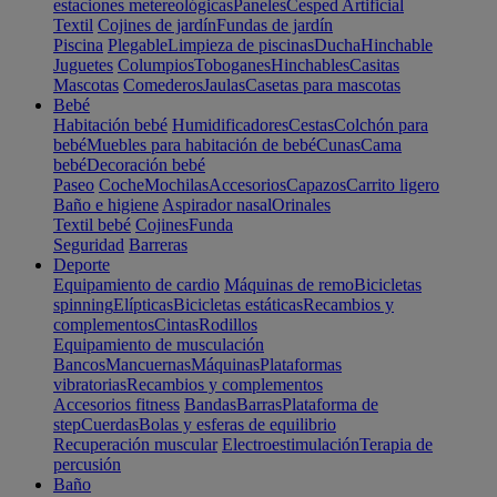
estaciones metereológicas
Paneles
Cesped Artificial
Textil
Cojines de jardín
Fundas de jardín
Piscina
Plegable
Limpieza de piscinas
Ducha
Hinchable
Juguetes
Columpios
Toboganes
Hinchables
Casitas
Mascotas
Comederos
Jaulas
Casetas para mascotas
Bebé
Habitación bebé
Humidificadores
Cestas
Colchón para
bebé
Muebles para habitación de bebé
Cunas
Cama
bebé
Decoración bebé
Paseo
Coche
Mochilas
Accesorios
Capazos
Carrito ligero
Baño e higiene
Aspirador nasal
Orinales
Textil bebé
Cojines
Funda
Seguridad
Barreras
Deporte
Equipamiento de cardio
Máquinas de remo
Bicicletas
spinning
Elípticas
Bicicletas estáticas
Recambios y
complementos
Cintas
Rodillos
Equipamiento de musculación
Bancos
Mancuernas
Máquinas
Plataformas
vibratorias
Recambios y complementos
Accesorios fitness
Bandas
Barras
Plataforma de
step
Cuerdas
Bolas y esferas de equilibrio
Recuperación muscular
Electroestimulación
Terapia de
percusión
Baño