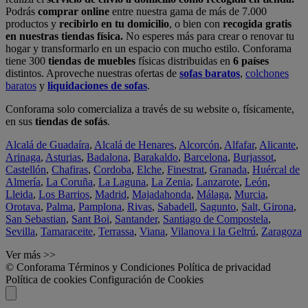
Podrás
comprar online
entre nuestra gama de más de 7.000
productos y
recibirlo en tu domicilio
, o bien con
recogida gratis
en nuestras tiendas física.
No esperes más para crear o renovar tu
hogar y transformarlo en un espacio con mucho estilo. Conforama
tiene 300
tiendas de muebles
físicas distribuidas en
6 países
distintos. Aproveche nuestras ofertas de
sofas baratos
,
colchones
baratos
y
liquidaciones de sofas
.
Conforama solo comercializa a través de su website o, físicamente,
en sus
tiendas de sofás
.
Alcalá de Guadaíra
,
Alcalá de Henares
,
Alcorcón
,
Alfafar
,
Alicante
,
Arinaga
,
Asturias
,
Badalona
,
Barakaldo
,
Barcelona
,
Burjassot
,
Castellón
,
Chafiras
,
Cordoba
,
Elche
,
Finestrat
,
Granada
,
Huércal de
Almería
,
La Coruña
,
La Laguna
,
La Zenia
,
Lanzarote
,
León
,
Lleida
,
Los Barrios
,
Madrid
,
Majadahonda
,
Málaga
,
Murcia
,
Orotava
,
Palma
,
Pamplona
,
Rivas
,
Sabadell
,
Sagunto
,
Salt, Girona
,
San Sebastian
,
Sant Boi
,
Santander
,
Santiago de Compostela
,
Sevilla
,
Tamaraceite
,
Terrassa
,
Viana
,
Vilanova i la Geltrú
,
Zaragoza
Ver más >>
© Conforama
Términos y Condiciones
Política de privacidad
Política de cookies
Configuración de Cookies