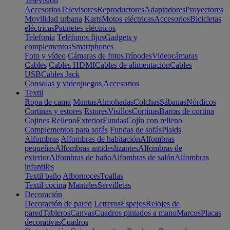
Televisión
Accesorios
Televisores
Reproductores
Adaptadores
Proyectores
Movilidad urbana
Karts
Motos eléctricas
Accesorios
Bicicletas
eléctricas
Patinetes eléctricos
Telefonía
Teléfonos fijos
Gadgets y
complementos
Smartphones
Foto y vídeo
Cámaras de fotos
Trípodes
Videocámaras
Cables
Cables HDMI
Cables de alimentación
Cables
USB
Cables Jack
Consolas y videojuegos
Accesorios
Textil
Ropa de cama
Mantas
Almohadas
Colchas
Sábanas
Nórdicos
Cortinas y estores
Estores
Visillos
Cortinas
Barras de cortina
Cojines
Relleno
Exterior
Fundas
Cojín con relleno
Complementos para sofás
Fundas de sofás
Plaids
Alfombras
Alfombras de habitación
Alfombras
pequeñas
Alfombras antideslizantes
Alfombras de
exterior
Alfombras de baño
Alfombras de salón
Alfombras
infantiles
Textil baño
Albornoces
Toallas
Textil cocina
Manteles
Servilletas
Decoración
Decoración de pared
Letreros
Espejos
Relojes de
pared
Tableros
Canvas
Cuadros pintados a mano
Marcos
Placas
decorativas
Cuadros