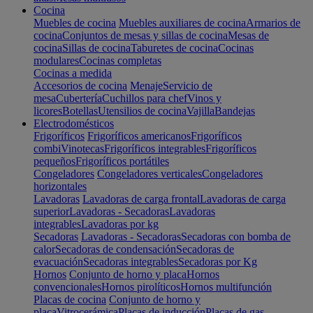
Cocina
Muebles de cocina
Muebles auxiliares de cocina
Armarios de
cocina
Conjuntos de mesas y sillas de cocina
Mesas de
cocina
Sillas de cocina
Taburetes de cocina
Cocinas
modulares
Cocinas completas
Cocinas a medida
Accesorios de cocina
Menaje
Servicio de
mesa
Cubertería
Cuchillos para chef
Vinos y
licores
Botellas
Utensilios de cocina
Vajilla
Bandejas
Electrodomésticos
Frigoríficos
Frigoríficos americanos
Frigoríficos
combi
Vinotecas
Frigoríficos integrables
Frigoríficos
pequeños
Frigoríficos portátiles
Congeladores
Congeladores verticales
Congeladores
horizontales
Lavadoras
Lavadoras de carga frontal
Lavadoras de carga
superior
Lavadoras - Secadoras
Lavadoras
integrables
Lavadoras por kg
Secadoras
Lavadoras - Secadoras
Secadoras con bomba de
calor
Secadoras de condensación
Secadoras de
evacuación
Secadoras integrables
Secadoras por Kg
Hornos
Conjunto de horno y placa
Hornos
convencionales
Hornos pirolíticos
Hornos multifunción
Placas de cocina
Conjunto de horno y
placa
Vitrocerámica
Placas de inducción
Placas de gas