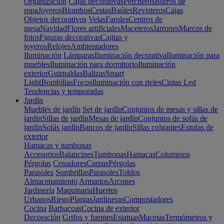
Organización
Cajas decorativas
Percheros
Burros de
ropa
Joyeros
Biombos
Cestas
Baúles
Revisteros
Cajas
Objetos decorativos
Velas
Faroles
Centros de
mesa
Navidad
Flores artificiales
Maceteros
Jarrones
Marcos de
fotos
Figuras decorativas
Cajitas y
joyeros
Relojes
Ambientadores
Iluminación
Lámparas
Iluminación decorativa
Iluminación para
muebles
Iluminación para dormitorio
Iluminación
exterior
Guirnaldas
Balizas
Smart
Light
Bombillas
Focos
Iluminación con rieles
Cintas Led
Tendencias y temporadas
Jardín
Muebles de jardín
Set de jardín
Conjuntos de mesas y sillas de
jardín
Sillas de jardín
Mesas de jardín
Conjuntos de sofás de
jardín
Sofás jardín
Bancos de jardín
Sillas colgantes
Estufas de
exterior
Hamacas y tumbonas
Accesorios
Balancines
Tumbonas
Hamacas
Columpios
Pérgolas
Cenadores
Carpas
Pérgolas
Parasoles
Sombrillas
Parasoles
Toldos
Almacenamiento
Armarios
Arcones
Jardinería
Maquinaria
Huertos
Urbanos
Riego
Plantas
Jardineras
Compostadores
Cocina
Barbacoas
Cocina de exterior
Decoración
Grifos y fuentes
Estatuas
Macetas
Termómetros y