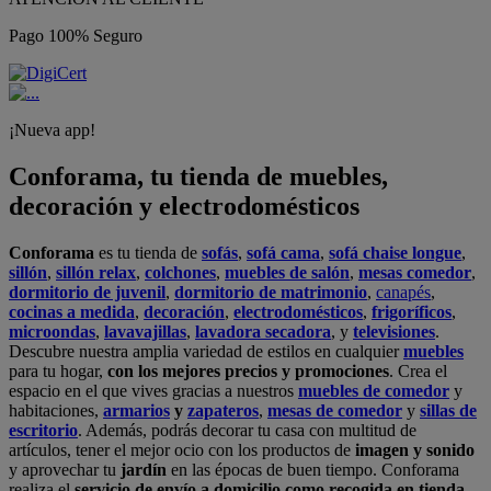
Pago 100% Seguro
¡Nueva app!
Conforama, tu tienda de muebles,
decoración y electrodomésticos
Conforama
es tu tienda de
sofás
,
sofá cama
,
sofá chaise longue
,
sillón
,
sillón relax
,
colchones
,
muebles de salón
,
mesas comedor
,
dormitorio de juvenil
,
dormitorio de matrimonio
,
canapés
,
cocinas a medida
,
decoración
,
electrodomésticos
,
frigoríficos
,
microondas
,
lavavajillas
,
lavadora secadora
, y
televisiones
.
Descubre nuestra amplia variedad de estilos en cualquier
muebles
para tu hogar,
con los mejores precios y promociones
. Crea el
espacio en el que vives gracias a nuestros
muebles de comedor
y
habitaciones,
armarios
y
zapateros
,
mesas de comedor
y
sillas de
escritorio
. Además, podrás decorar tu casa con multitud de
artículos, tener el mejor ocio con los productos de
imagen y sonido
y aprovechar tu
jardín
en las épocas de buen tiempo. Conforama
realiza el
servicio de envío a domicilio como recogida en tienda.