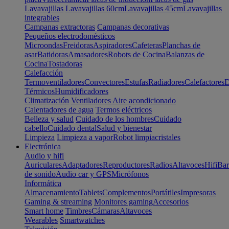
Lavavajillas
Lavavajillas 60cm
Lavavajillas 45cm
Lavavajillas
integrables
Campanas extractoras
Campanas decorativas
Pequeños electrodomésticos
Microondas
Freidoras
Aspiradores
Cafeteras
Planchas de
asar
Batidoras
Amasadores
Robots de Cocina
Balanzas de
Cocina
Tostadoras
Calefacción
Termoventiladores
Convectores
Estufas
Radiadores
Calefactores
D
Térmicos
Humidificadores
Climatización
Ventiladores
Aire acondicionado
Calentadores de agua
Termos eléctricos
Belleza y salud
Cuidado de los hombres
Cuidado
cabello
Cuidado dental
Salud y bienestar
Limpieza
Limpieza a vapor
Robot limpiacristales
Electrónica
Audio y hifi
Auriculares
Adaptadores
Reproductores
Radios
Altavoces
Hifi
Bar
de sonido
Audio car y GPS
Micrófonos
Informática
Almacenamiento
Tablets
Complementos
Portátiles
Impresoras
Gaming & streaming
Monitores gaming
Accesorios
Smart home
Timbres
Cámaras
Altavoces
Wearables
Smartwatches