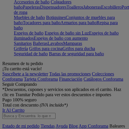
Accesorios de baño
Colgadores
baño
Papeleras
Dispensadores
Toalleros
Jaboneras
Escobillero
Port
de ropa
Muebles de baño
Botiquines
Conjuntos de muebles para
baño
Tocadores para baño
Armarios para baño
Repisa para
baño
Espejos de baño
Espejos de baño sin Luz
Espejos de baño
iluminados
Espejos de baño con aumento
Sanitarios
Bañeras
Lavabos
Mamparas
Grifería
Grifos para cocina
Grifos para ducha
Seguridad de baño
Barras de seguridad para baño
Resumen de tu pedido
¡Tu carrito está vacío!
Suscríbete a la newsletter
Todas las promociones
Colecciones
Conforama
Tarjeta Conforama
Financiación
Catálogos Conforama
Seguir Comprando
*Descuentos, cupones y servicios son aplicados en el carrito. Haz
clic en Tramitar Pedido para ver estos descuentos e importes
Pago 100% seguro
Total con descuento
(IVA incluido*)
Ir Al Carrito
Estado de mi pedido
Tiendas
Ayuda
Blog
App Conforama
Baleares