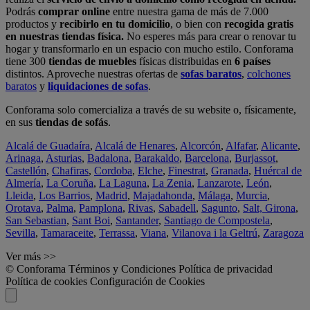
Podrás
comprar online
entre nuestra gama de más de 7.000
productos y
recibirlo en tu domicilio
, o bien con
recogida gratis
en nuestras tiendas física.
No esperes más para crear o renovar tu
hogar y transformarlo en un espacio con mucho estilo. Conforama
tiene 300
tiendas de muebles
físicas distribuidas en
6 países
distintos. Aproveche nuestras ofertas de
sofas baratos
,
colchones
baratos
y
liquidaciones de sofas
.
Conforama solo comercializa a través de su website o, físicamente,
en sus
tiendas de sofás
.
Alcalá de Guadaíra
,
Alcalá de Henares
,
Alcorcón
,
Alfafar
,
Alicante
,
Arinaga
,
Asturias
,
Badalona
,
Barakaldo
,
Barcelona
,
Burjassot
,
Castellón
,
Chafiras
,
Cordoba
,
Elche
,
Finestrat
,
Granada
,
Huércal de
Almería
,
La Coruña
,
La Laguna
,
La Zenia
,
Lanzarote
,
León
,
Lleida
,
Los Barrios
,
Madrid
,
Majadahonda
,
Málaga
,
Murcia
,
Orotava
,
Palma
,
Pamplona
,
Rivas
,
Sabadell
,
Sagunto
,
Salt, Girona
,
San Sebastian
,
Sant Boi
,
Santander
,
Santiago de Compostela
,
Sevilla
,
Tamaraceite
,
Terrassa
,
Viana
,
Vilanova i la Geltrú
,
Zaragoza
Ver más >>
© Conforama
Términos y Condiciones
Política de privacidad
Política de cookies
Configuración de Cookies