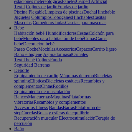
estaciones metereológicas
Paneles
Cesped Artificial
Textil
Cojines de jardín
Fundas de jardín
Piscina
Plegable
Limpieza de piscinas
Ducha
Hinchable
Juguetes
Columpios
Toboganes
Hinchables
Casitas
Mascotas
Comederos
Jaulas
Casetas para mascotas
Bebé
Habitación bebé
Humidificadores
Cestas
Colchón para
bebé
Muebles para habitación de bebé
Cunas
Cama
bebé
Decoración bebé
Paseo
Coche
Mochilas
Accesorios
Capazos
Carrito ligero
Baño e higiene
Aspirador nasal
Orinales
Textil bebé
Cojines
Funda
Seguridad
Barreras
Deporte
Equipamiento de cardio
Máquinas de remo
Bicicletas
spinning
Elípticas
Bicicletas estáticas
Recambios y
complementos
Cintas
Rodillos
Equipamiento de musculación
Bancos
Mancuernas
Máquinas
Plataformas
vibratorias
Recambios y complementos
Accesorios fitness
Bandas
Barras
Plataforma de
step
Cuerdas
Bolas y esferas de equilibrio
Recuperación muscular
Electroestimulación
Terapia de
percusión
Baño