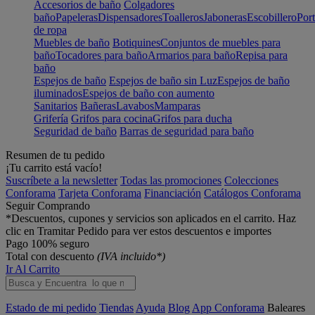
Accesorios de baño
Colgadores
baño
Papeleras
Dispensadores
Toalleros
Jaboneras
Escobillero
Port
de ropa
Muebles de baño
Botiquines
Conjuntos de muebles para
baño
Tocadores para baño
Armarios para baño
Repisa para
baño
Espejos de baño
Espejos de baño sin Luz
Espejos de baño
iluminados
Espejos de baño con aumento
Sanitarios
Bañeras
Lavabos
Mamparas
Grifería
Grifos para cocina
Grifos para ducha
Seguridad de baño
Barras de seguridad para baño
Resumen de tu pedido
¡Tu carrito está vacío!
Suscríbete a la newsletter
Todas las promociones
Colecciones
Conforama
Tarjeta Conforama
Financiación
Catálogos Conforama
Seguir Comprando
*Descuentos, cupones y servicios son aplicados en el carrito. Haz
clic en Tramitar Pedido para ver estos descuentos e importes
Pago 100% seguro
Total con descuento
(IVA incluido*)
Ir Al Carrito
Estado de mi pedido
Tiendas
Ayuda
Blog
App Conforama
Baleares