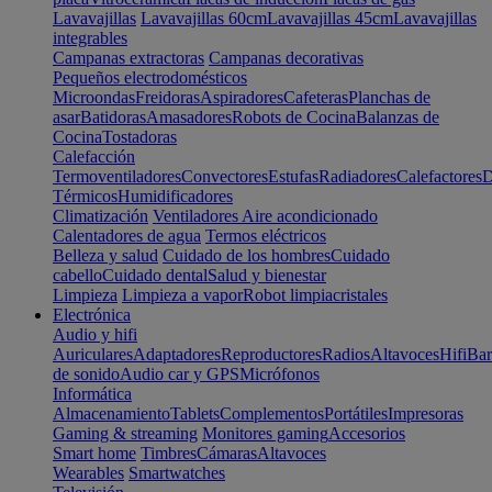
Lavavajillas
Lavavajillas 60cm
Lavavajillas 45cm
Lavavajillas
integrables
Campanas extractoras
Campanas decorativas
Pequeños electrodomésticos
Microondas
Freidoras
Aspiradores
Cafeteras
Planchas de
asar
Batidoras
Amasadores
Robots de Cocina
Balanzas de
Cocina
Tostadoras
Calefacción
Termoventiladores
Convectores
Estufas
Radiadores
Calefactores
D
Térmicos
Humidificadores
Climatización
Ventiladores
Aire acondicionado
Calentadores de agua
Termos eléctricos
Belleza y salud
Cuidado de los hombres
Cuidado
cabello
Cuidado dental
Salud y bienestar
Limpieza
Limpieza a vapor
Robot limpiacristales
Electrónica
Audio y hifi
Auriculares
Adaptadores
Reproductores
Radios
Altavoces
Hifi
Bar
de sonido
Audio car y GPS
Micrófonos
Informática
Almacenamiento
Tablets
Complementos
Portátiles
Impresoras
Gaming & streaming
Monitores gaming
Accesorios
Smart home
Timbres
Cámaras
Altavoces
Wearables
Smartwatches