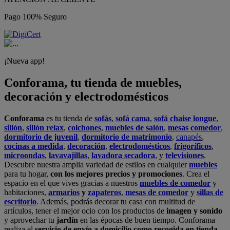
Pago 100% Seguro
¡Nueva app!
Conforama, tu tienda de muebles,
decoración y electrodomésticos
Conforama
es tu tienda de
sofás
,
sofá cama
,
sofá chaise longue
,
sillón
,
sillón relax
,
colchones
,
muebles de salón
,
mesas comedor
,
dormitorio de juvenil
,
dormitorio de matrimonio
,
canapés
,
cocinas a medida
,
decoración
,
electrodomésticos
,
frigoríficos
,
microondas
,
lavavajillas
,
lavadora secadora
, y
televisiones
.
Descubre nuestra amplia variedad de estilos en cualquier
muebles
para tu hogar,
con los mejores precios y promociones
. Crea el
espacio en el que vives gracias a nuestros
muebles de comedor
y
habitaciones,
armarios
y
zapateros
,
mesas de comedor
y
sillas de
escritorio
. Además, podrás decorar tu casa con multitud de
artículos, tener el mejor ocio con los productos de
imagen y sonido
y aprovechar tu
jardín
en las épocas de buen tiempo. Conforama
realiza el
servicio de envío a domicilio como recogida en tienda.