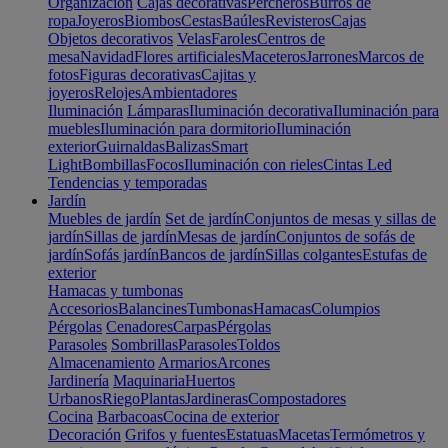
Organización
Cajas decorativas
Percheros
Burros de
ropa
Joyeros
Biombos
Cestas
Baúles
Revisteros
Cajas
Objetos decorativos
Velas
Faroles
Centros de
mesa
Navidad
Flores artificiales
Maceteros
Jarrones
Marcos de
fotos
Figuras decorativas
Cajitas y
joyeros
Relojes
Ambientadores
Iluminación
Lámparas
Iluminación decorativa
Iluminación para
muebles
Iluminación para dormitorio
Iluminación
exterior
Guirnaldas
Balizas
Smart
Light
Bombillas
Focos
Iluminación con rieles
Cintas Led
Tendencias y temporadas
Jardín
Muebles de jardín
Set de jardín
Conjuntos de mesas y sillas de
jardín
Sillas de jardín
Mesas de jardín
Conjuntos de sofás de
jardín
Sofás jardín
Bancos de jardín
Sillas colgantes
Estufas de
exterior
Hamacas y tumbonas
Accesorios
Balancines
Tumbonas
Hamacas
Columpios
Pérgolas
Cenadores
Carpas
Pérgolas
Parasoles
Sombrillas
Parasoles
Toldos
Almacenamiento
Armarios
Arcones
Jardinería
Maquinaria
Huertos
Urbanos
Riego
Plantas
Jardineras
Compostadores
Cocina
Barbacoas
Cocina de exterior
Decoración
Grifos y fuentes
Estatuas
Macetas
Termómetros y