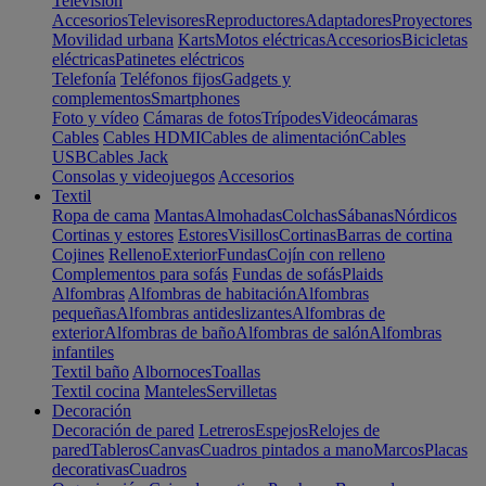
Televisión
Accesorios
Televisores
Reproductores
Adaptadores
Proyectores
Movilidad urbana
Karts
Motos eléctricas
Accesorios
Bicicletas
eléctricas
Patinetes eléctricos
Telefonía
Teléfonos fijos
Gadgets y
complementos
Smartphones
Foto y vídeo
Cámaras de fotos
Trípodes
Videocámaras
Cables
Cables HDMI
Cables de alimentación
Cables
USB
Cables Jack
Consolas y videojuegos
Accesorios
Textil
Ropa de cama
Mantas
Almohadas
Colchas
Sábanas
Nórdicos
Cortinas y estores
Estores
Visillos
Cortinas
Barras de cortina
Cojines
Relleno
Exterior
Fundas
Cojín con relleno
Complementos para sofás
Fundas de sofás
Plaids
Alfombras
Alfombras de habitación
Alfombras
pequeñas
Alfombras antideslizantes
Alfombras de
exterior
Alfombras de baño
Alfombras de salón
Alfombras
infantiles
Textil baño
Albornoces
Toallas
Textil cocina
Manteles
Servilletas
Decoración
Decoración de pared
Letreros
Espejos
Relojes de
pared
Tableros
Canvas
Cuadros pintados a mano
Marcos
Placas
decorativas
Cuadros