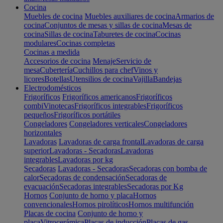
Cocina
Muebles de cocina
Muebles auxiliares de cocina
Armarios de
cocina
Conjuntos de mesas y sillas de cocina
Mesas de
cocina
Sillas de cocina
Taburetes de cocina
Cocinas
modulares
Cocinas completas
Cocinas a medida
Accesorios de cocina
Menaje
Servicio de
mesa
Cubertería
Cuchillos para chef
Vinos y
licores
Botellas
Utensilios de cocina
Vajilla
Bandejas
Electrodomésticos
Frigoríficos
Frigoríficos americanos
Frigoríficos
combi
Vinotecas
Frigoríficos integrables
Frigoríficos
pequeños
Frigoríficos portátiles
Congeladores
Congeladores verticales
Congeladores
horizontales
Lavadoras
Lavadoras de carga frontal
Lavadoras de carga
superior
Lavadoras - Secadoras
Lavadoras
integrables
Lavadoras por kg
Secadoras
Lavadoras - Secadoras
Secadoras con bomba de
calor
Secadoras de condensación
Secadoras de
evacuación
Secadoras integrables
Secadoras por Kg
Hornos
Conjunto de horno y placa
Hornos
convencionales
Hornos pirolíticos
Hornos multifunción
Placas de cocina
Conjunto de horno y
placa
Vitrocerámica
Placas de inducción
Placas de gas