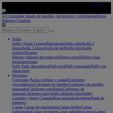
🔵Cambia tu electro con
-10% EXTRA
de descuento ☑️
AQUÍ
Baleares
Canarias
Sofás
Sofás
Chaise Longue
Rinconeras
Sofás cama
Sofás 2
plazas
Sofás 3 plazas
Sofás de piel
Sofás relax
Sofás
exterior
Divanes
Sillones
Sillones decorativos
Sillones relax
Sillones relax
levantapersonas
Puffs
Puffs decorativos
Puffs pera
Puffs reposapiés
Puffs con
almacenaje
Descanso
Colchones
Packs colchón y canapé
Colchones
viscoelásticos
Colchones de muelles
Colchones de muelles
ensacados
Colchones enrollados
Colchones de
espuma
Colchones para bebé
Colchones hinchables
Canapés y bases
Canapés
Base tapizadas
Somieres
Patas de
somieres
Camas
Camas de matrimonio
Camas dobles
Camas
individuales
Camas juveniles
Camas infantiles
Literas
Camas