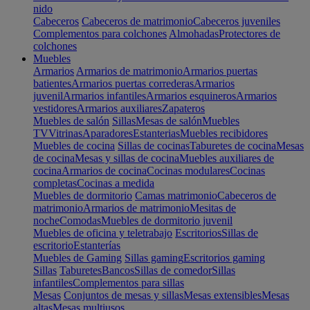
nido
Cabeceros
Cabeceros de matrimonio
Cabeceros juveniles
Complementos para colchones
Almohadas
Protectores de
colchones
Muebles
Armarios
Armarios de matrimonio
Armarios puertas
batientes
Armarios puertas correderas
Armarios
juvenil
Armarios infantiles
Armarios esquineros
Armarios
vestidores
Armarios auxiliares
Zapateros
Muebles de salón
Sillas
Mesas de salón
Muebles
TV
Vitrinas
Aparadores
Estanterias
Muebles recibidores
Muebles de cocina
Sillas de cocinas
Taburetes de cocina
Mesas
de cocina
Mesas y sillas de cocina
Muebles auxiliares de
cocina
Armarios de cocina
Cocinas modulares
Cocinas
completas
Cocinas a medida
Muebles de dormitorio
Camas matrimonio
Cabeceros de
matrimonio
Armarios de matrimonio
Mesitas de
noche
Comodas
Muebles de dormitorio juvenil
Muebles de oficina y teletrabajo
Escritorios
Sillas de
escritorio
Estanterías
Muebles de Gaming
Sillas gaming
Escritorios gaming
Sillas
Taburetes
Bancos
Sillas de comedor
Sillas
infantiles
Complementos para sillas
Mesas
Conjuntos de mesas y sillas
Mesas extensibles
Mesas
altas
Mesas multiusos