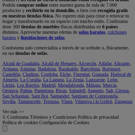
Podrás
comprar online
entre nuestra gama de más de 7.000
productos y
recibirlo en tu domicilio
, o bien con
recogida gratis
en nuestras tiendas física.
No esperes más para crear o renovar tu
hogar y transformarlo en un espacio con mucho estilo. Conforama
tiene 300
tiendas de muebles
físicas distribuidas en
6 países
distintos. Aproveche nuestras ofertas de
sofas baratos
,
colchones
baratos
y
liquidaciones de sofas
.
Conforama solo comercializa a través de su website o, físicamente,
en sus
tiendas de sofás
.
Alcalá de Guadaíra
,
Alcalá de Henares
,
Alcorcón
,
Alfafar
,
Alicante
,
Arinaga
,
Asturias
,
Badalona
,
Barakaldo
,
Barcelona
,
Burjassot
,
Castellón
,
Chafiras
,
Cordoba
,
Elche
,
Finestrat
,
Granada
,
Huércal de
Almería
,
La Coruña
,
La Laguna
,
La Zenia
,
Lanzarote
,
León
,
Lleida
,
Los Barrios
,
Madrid
,
Majadahonda
,
Málaga
,
Murcia
,
Orotava
,
Palma
,
Pamplona
,
Rivas
,
Sabadell
,
Sagunto
,
Salt, Girona
,
San Sebastian
,
Sant Boi
,
Santander
,
Santiago de Compostela
,
Sevilla
,
Tamaraceite
,
Terrassa
,
Viana
,
Vilanova i la Geltrú
,
Zaragoza
Ver más >>
© Conforama
Términos y Condiciones
Política de privacidad
Política de cookies
Configuración de Cookies