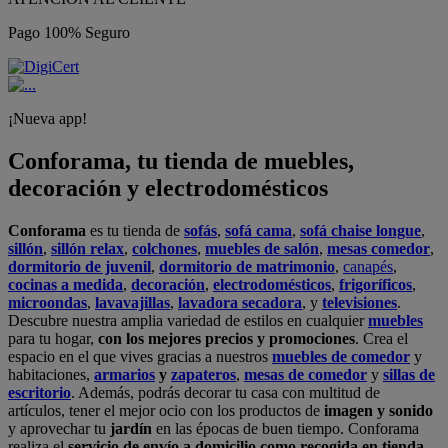
Pago 100% Seguro
¡Nueva app!
Conforama, tu tienda de muebles,
decoración y electrodomésticos
Conforama
es tu tienda de
sofás
,
sofá cama
,
sofá chaise longue
,
sillón
,
sillón relax
,
colchones
,
muebles de salón
,
mesas comedor
,
dormitorio de juvenil
,
dormitorio de matrimonio
,
canapés
,
cocinas a medida
,
decoración
,
electrodomésticos
,
frigoríficos
,
microondas
,
lavavajillas
,
lavadora secadora
, y
televisiones
.
Descubre nuestra amplia variedad de estilos en cualquier
muebles
para tu hogar,
con los mejores precios y promociones
. Crea el
espacio en el que vives gracias a nuestros
muebles de comedor
y
habitaciones,
armarios
y
zapateros
,
mesas de comedor
y
sillas de
escritorio
. Además, podrás decorar tu casa con multitud de
artículos, tener el mejor ocio con los productos de
imagen y sonido
y aprovechar tu
jardín
en las épocas de buen tiempo. Conforama
realiza el
servicio de envío a domicilio como recogida en tienda.