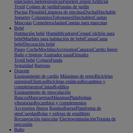
estaciones metereológicas
Paneles
Cesped Artificial
Textil
Cojines de jardín
Fundas de jardín
Piscina
Plegable
Limpieza de piscinas
Ducha
Hinchable
Juguetes
Columpios
Toboganes
Hinchables
Casitas
Mascotas
Comederos
Jaulas
Casetas para mascotas
Bebé
Habitación bebé
Humidificadores
Cestas
Colchón para
bebé
Muebles para habitación de bebé
Cunas
Cama
bebé
Decoración bebé
Paseo
Coche
Mochilas
Accesorios
Capazos
Carrito ligero
Baño e higiene
Aspirador nasal
Orinales
Textil bebé
Cojines
Funda
Seguridad
Barreras
Deporte
Equipamiento de cardio
Máquinas de remo
Bicicletas
spinning
Elípticas
Bicicletas estáticas
Recambios y
complementos
Cintas
Rodillos
Equipamiento de musculación
Bancos
Mancuernas
Máquinas
Plataformas
vibratorias
Recambios y complementos
Accesorios fitness
Bandas
Barras
Plataforma de
step
Cuerdas
Bolas y esferas de equilibrio
Recuperación muscular
Electroestimulación
Terapia de
percusión
Baño