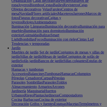
Organización
Cajas decorativas
Percheros
Burros de
ropa
Joyeros
Biombos
Cestas
Baúles
Revisteros
Cajas
Objetos decorativos
Velas
Faroles
Centros de
mesa
Navidad
Flores artificiales
Maceteros
Jarrones
Marcos de
fotos
Figuras decorativas
Cajitas y
joyeros
Relojes
Ambientadores
Iluminación
Lámparas
Iluminación decorativa
Iluminación para
muebles
Iluminación para dormitorio
Iluminación
exterior
Guirnaldas
Balizas
Smart
Light
Bombillas
Focos
Iluminación con rieles
Cintas Led
Tendencias y temporadas
Jardín
Muebles de jardín
Set de jardín
Conjuntos de mesas y sillas de
jardín
Sillas de jardín
Mesas de jardín
Conjuntos de sofás de
jardín
Sofás jardín
Bancos de jardín
Sillas colgantes
Estufas de
exterior
Hamacas y tumbonas
Accesorios
Balancines
Tumbonas
Hamacas
Columpios
Pérgolas
Cenadores
Carpas
Pérgolas
Parasoles
Sombrillas
Parasoles
Toldos
Almacenamiento
Armarios
Arcones
Jardinería
Maquinaria
Huertos
Urbanos
Riego
Plantas
Jardineras
Compostadores
Cocina
Barbacoas
Cocina de exterior
Decoración
Grifos y fuentes
Estatuas
Macetas
Termómetros y