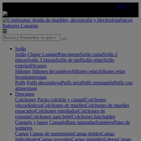
🔵Cambia tu electro con
-10% EXTRA
de descuento ☑️
AQUÍ
Baleares
Canarias
Sofás
Sofás
Chaise Longue
Rinconeras
Sofás cama
Sofás 2
plazas
Sofás 3 plazas
Sofás de piel
Sofás relax
Sofás
exterior
Divanes
Sillones
Sillones decorativos
Sillones relax
Sillones relax
levantapersonas
Puffs
Puffs decorativos
Puffs pera
Puffs reposapiés
Puffs con
almacenaje
Descanso
Colchones
Packs colchón y canapé
Colchones
viscoelásticos
Colchones de muelles
Colchones de muelles
ensacados
Colchones enrollados
Colchones de
espuma
Colchones para bebé
Colchones hinchables
Canapés y bases
Canapés
Base tapizadas
Somieres
Patas de
somieres
Camas
Camas de matrimonio
Camas dobles
Camas
individuales
Camas juveniles
Camas infantiles
Literas
Camas