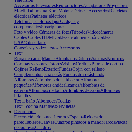
Televisión
Accesorios
Televisores
Reproductores
Adaptadores
Proyectores
Movilidad urbana
Karts
Motos eléctricas
Accesorios
Bicicletas
eléctricas
Patinetes eléctricos
Telefonía
Teléfonos fijos
Gadgets y
complementos
Smartphones
Foto y vídeo
Cámaras de fotos
Trípodes
Videocámaras
Cables
Cables HDMI
Cables de alimentación
Cables
USB
Cables Jack
Consolas y videojuegos
Accesorios
Textil
Ropa de cama
Mantas
Almohadas
Colchas
Sábanas
Nórdicos
Cortinas y estores
Estores
Visillos
Cortinas
Barras de cortina
Cojines
Relleno
Exterior
Fundas
Cojín con relleno
Complementos para sofás
Fundas de sofás
Plaids
Alfombras
Alfombras de habitación
Alfombras
pequeñas
Alfombras antideslizantes
Alfombras de
exterior
Alfombras de baño
Alfombras de salón
Alfombras
infantiles
Textil baño
Albornoces
Toallas
Textil cocina
Manteles
Servilletas
Decoración
Decoración de pared
Letreros
Espejos
Relojes de
pared
Tableros
Canvas
Cuadros pintados a mano
Marcos
Placas
decorativas
Cuadros