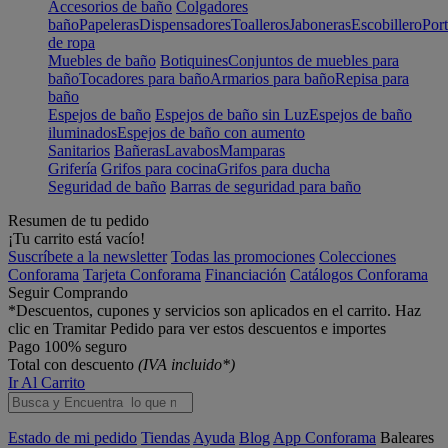
Accesorios de baño
Colgadores
baño
Papeleras
Dispensadores
Toalleros
Jaboneras
Escobillero
Port
de ropa
Muebles de baño
Botiquines
Conjuntos de muebles para
baño
Tocadores para baño
Armarios para baño
Repisa para
baño
Espejos de baño
Espejos de baño sin Luz
Espejos de baño
iluminados
Espejos de baño con aumento
Sanitarios
Bañeras
Lavabos
Mamparas
Grifería
Grifos para cocina
Grifos para ducha
Seguridad de baño
Barras de seguridad para baño
Resumen de tu pedido
¡Tu carrito está vacío!
Suscríbete a la newsletter
Todas las promociones
Colecciones
Conforama
Tarjeta Conforama
Financiación
Catálogos Conforama
Seguir Comprando
*Descuentos, cupones y servicios son aplicados en el carrito. Haz
clic en Tramitar Pedido para ver estos descuentos e importes
Pago 100% seguro
Total con descuento
(IVA incluido*)
Ir Al Carrito
Estado de mi pedido
Tiendas
Ayuda
Blog
App Conforama
Baleares