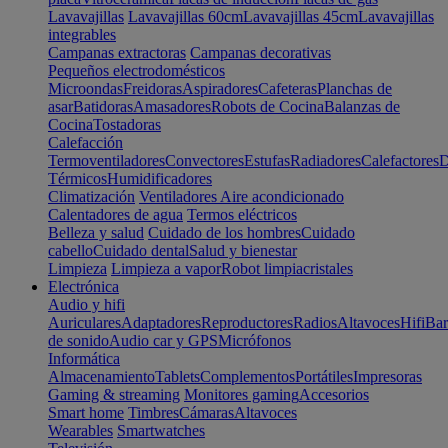
Lavavajillas
Lavavajillas 60cm
Lavavajillas 45cm
Lavavajillas
integrables
Campanas extractoras
Campanas decorativas
Pequeños electrodomésticos
Microondas
Freidoras
Aspiradores
Cafeteras
Planchas de
asar
Batidoras
Amasadores
Robots de Cocina
Balanzas de
Cocina
Tostadoras
Calefacción
Termoventiladores
Convectores
Estufas
Radiadores
Calefactores
D
Térmicos
Humidificadores
Climatización
Ventiladores
Aire acondicionado
Calentadores de agua
Termos eléctricos
Belleza y salud
Cuidado de los hombres
Cuidado
cabello
Cuidado dental
Salud y bienestar
Limpieza
Limpieza a vapor
Robot limpiacristales
Electrónica
Audio y hifi
Auriculares
Adaptadores
Reproductores
Radios
Altavoces
Hifi
Bar
de sonido
Audio car y GPS
Micrófonos
Informática
Almacenamiento
Tablets
Complementos
Portátiles
Impresoras
Gaming & streaming
Monitores gaming
Accesorios
Smart home
Timbres
Cámaras
Altavoces
Wearables
Smartwatches