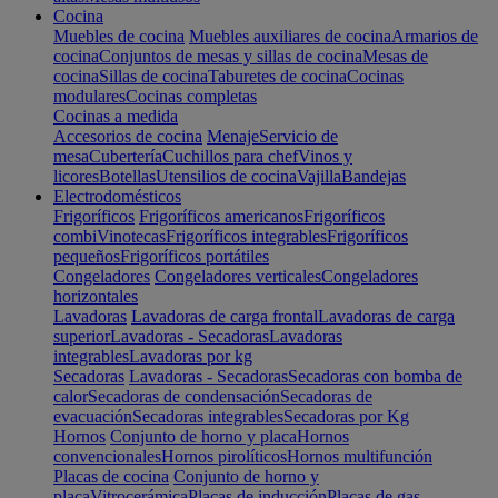
Cocina
Muebles de cocina
Muebles auxiliares de cocina
Armarios de
cocina
Conjuntos de mesas y sillas de cocina
Mesas de
cocina
Sillas de cocina
Taburetes de cocina
Cocinas
modulares
Cocinas completas
Cocinas a medida
Accesorios de cocina
Menaje
Servicio de
mesa
Cubertería
Cuchillos para chef
Vinos y
licores
Botellas
Utensilios de cocina
Vajilla
Bandejas
Electrodomésticos
Frigoríficos
Frigoríficos americanos
Frigoríficos
combi
Vinotecas
Frigoríficos integrables
Frigoríficos
pequeños
Frigoríficos portátiles
Congeladores
Congeladores verticales
Congeladores
horizontales
Lavadoras
Lavadoras de carga frontal
Lavadoras de carga
superior
Lavadoras - Secadoras
Lavadoras
integrables
Lavadoras por kg
Secadoras
Lavadoras - Secadoras
Secadoras con bomba de
calor
Secadoras de condensación
Secadoras de
evacuación
Secadoras integrables
Secadoras por Kg
Hornos
Conjunto de horno y placa
Hornos
convencionales
Hornos pirolíticos
Hornos multifunción
Placas de cocina
Conjunto de horno y
placa
Vitrocerámica
Placas de inducción
Placas de gas