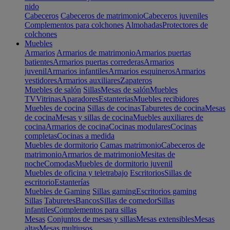
nido
Cabeceros
Cabeceros de matrimonio
Cabeceros juveniles
Complementos para colchones
Almohadas
Protectores de
colchones
Muebles
Armarios
Armarios de matrimonio
Armarios puertas
batientes
Armarios puertas correderas
Armarios
juvenil
Armarios infantiles
Armarios esquineros
Armarios
vestidores
Armarios auxiliares
Zapateros
Muebles de salón
Sillas
Mesas de salón
Muebles
TV
Vitrinas
Aparadores
Estanterias
Muebles recibidores
Muebles de cocina
Sillas de cocinas
Taburetes de cocina
Mesas
de cocina
Mesas y sillas de cocina
Muebles auxiliares de
cocina
Armarios de cocina
Cocinas modulares
Cocinas
completas
Cocinas a medida
Muebles de dormitorio
Camas matrimonio
Cabeceros de
matrimonio
Armarios de matrimonio
Mesitas de
noche
Comodas
Muebles de dormitorio juvenil
Muebles de oficina y teletrabajo
Escritorios
Sillas de
escritorio
Estanterías
Muebles de Gaming
Sillas gaming
Escritorios gaming
Sillas
Taburetes
Bancos
Sillas de comedor
Sillas
infantiles
Complementos para sillas
Mesas
Conjuntos de mesas y sillas
Mesas extensibles
Mesas
altas
Mesas multiusos