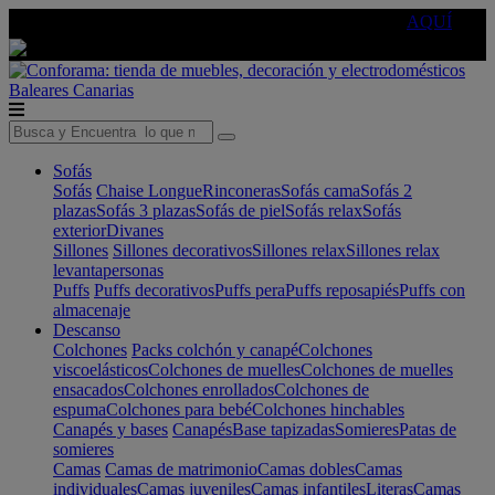
🔵Cambia tu electro con
-10% EXTRA
de descuento ☑️
AQUÍ
Baleares
Canarias
Sofás
Sofás
Chaise Longue
Rinconeras
Sofás cama
Sofás 2
plazas
Sofás 3 plazas
Sofás de piel
Sofás relax
Sofás
exterior
Divanes
Sillones
Sillones decorativos
Sillones relax
Sillones relax
levantapersonas
Puffs
Puffs decorativos
Puffs pera
Puffs reposapiés
Puffs con
almacenaje
Descanso
Colchones
Packs colchón y canapé
Colchones
viscoelásticos
Colchones de muelles
Colchones de muelles
ensacados
Colchones enrollados
Colchones de
espuma
Colchones para bebé
Colchones hinchables
Canapés y bases
Canapés
Base tapizadas
Somieres
Patas de
somieres
Camas
Camas de matrimonio
Camas dobles
Camas
individuales
Camas juveniles
Camas infantiles
Literas
Camas