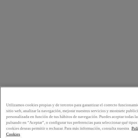
Utilizamos cookies propias y de terceros para garantizar el correcto funcionami
sitio web, analizar la navegación, mejorar nuestros servicios y mostrarte public
personalizada en función de tus hábitos de navegación. Puedes aceptar todas la
pulsando en “Aceptar”, o configurar tus preferencias para seleccionar qué tipos
cookies deseas permitir o rechazar. Para más información, consulta nuestra
Pol
Cookies