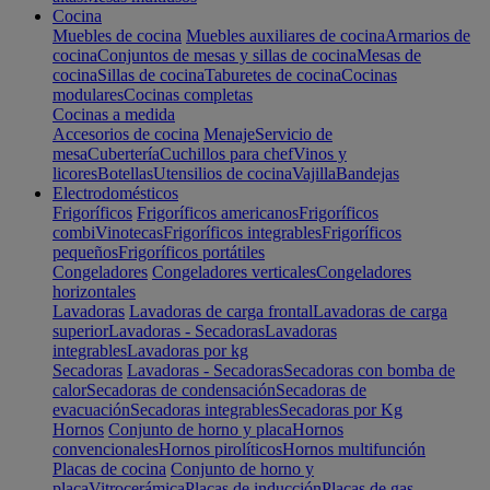
Cocina
Muebles de cocina
Muebles auxiliares de cocina
Armarios de
cocina
Conjuntos de mesas y sillas de cocina
Mesas de
cocina
Sillas de cocina
Taburetes de cocina
Cocinas
modulares
Cocinas completas
Cocinas a medida
Accesorios de cocina
Menaje
Servicio de
mesa
Cubertería
Cuchillos para chef
Vinos y
licores
Botellas
Utensilios de cocina
Vajilla
Bandejas
Electrodomésticos
Frigoríficos
Frigoríficos americanos
Frigoríficos
combi
Vinotecas
Frigoríficos integrables
Frigoríficos
pequeños
Frigoríficos portátiles
Congeladores
Congeladores verticales
Congeladores
horizontales
Lavadoras
Lavadoras de carga frontal
Lavadoras de carga
superior
Lavadoras - Secadoras
Lavadoras
integrables
Lavadoras por kg
Secadoras
Lavadoras - Secadoras
Secadoras con bomba de
calor
Secadoras de condensación
Secadoras de
evacuación
Secadoras integrables
Secadoras por Kg
Hornos
Conjunto de horno y placa
Hornos
convencionales
Hornos pirolíticos
Hornos multifunción
Placas de cocina
Conjunto de horno y
placa
Vitrocerámica
Placas de inducción
Placas de gas