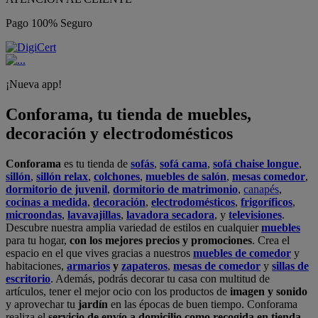
Pago 100% Seguro
¡Nueva app!
Conforama, tu tienda de muebles,
decoración y electrodomésticos
Conforama
es tu tienda de
sofás
,
sofá cama
,
sofá chaise longue
,
sillón
,
sillón relax
,
colchones
,
muebles de salón
,
mesas comedor
,
dormitorio de juvenil
,
dormitorio de matrimonio
,
canapés
,
cocinas a medida
,
decoración
,
electrodomésticos
,
frigoríficos
,
microondas
,
lavavajillas
,
lavadora secadora
, y
televisiones
.
Descubre nuestra amplia variedad de estilos en cualquier
muebles
para tu hogar,
con los mejores precios y promociones
. Crea el
espacio en el que vives gracias a nuestros
muebles de comedor
y
habitaciones,
armarios
y
zapateros
,
mesas de comedor
y
sillas de
escritorio
. Además, podrás decorar tu casa con multitud de
artículos, tener el mejor ocio con los productos de
imagen y sonido
y aprovechar tu
jardín
en las épocas de buen tiempo. Conforama
realiza el
servicio de envío a domicilio como recogida en tienda.