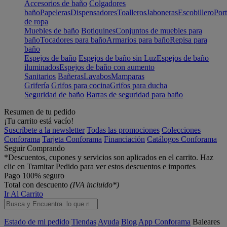
Accesorios de baño
Colgadores
baño
Papeleras
Dispensadores
Toalleros
Jaboneras
Escobillero
Port
de ropa
Muebles de baño
Botiquines
Conjuntos de muebles para
baño
Tocadores para baño
Armarios para baño
Repisa para
baño
Espejos de baño
Espejos de baño sin Luz
Espejos de baño
iluminados
Espejos de baño con aumento
Sanitarios
Bañeras
Lavabos
Mamparas
Grifería
Grifos para cocina
Grifos para ducha
Seguridad de baño
Barras de seguridad para baño
Resumen de tu pedido
¡Tu carrito está vacío!
Suscríbete a la newsletter
Todas las promociones
Colecciones
Conforama
Tarjeta Conforama
Financiación
Catálogos Conforama
Seguir Comprando
*Descuentos, cupones y servicios son aplicados en el carrito. Haz
clic en Tramitar Pedido para ver estos descuentos e importes
Pago 100% seguro
Total con descuento
(IVA incluido*)
Ir Al Carrito
Estado de mi pedido
Tiendas
Ayuda
Blog
App Conforama
Baleares