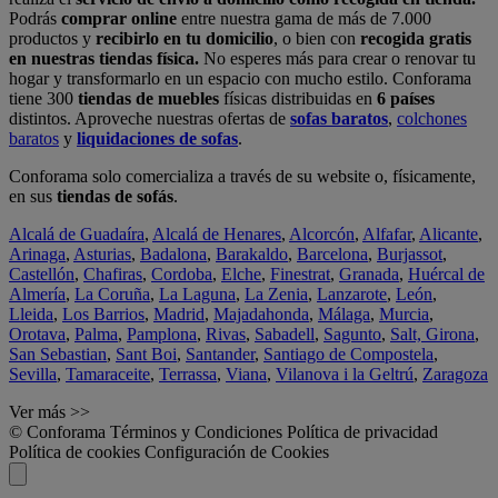
Podrás
comprar online
entre nuestra gama de más de 7.000
productos y
recibirlo en tu domicilio
, o bien con
recogida gratis
en nuestras tiendas física.
No esperes más para crear o renovar tu
hogar y transformarlo en un espacio con mucho estilo. Conforama
tiene 300
tiendas de muebles
físicas distribuidas en
6 países
distintos. Aproveche nuestras ofertas de
sofas baratos
,
colchones
baratos
y
liquidaciones de sofas
.
Conforama solo comercializa a través de su website o, físicamente,
en sus
tiendas de sofás
.
Alcalá de Guadaíra
,
Alcalá de Henares
,
Alcorcón
,
Alfafar
,
Alicante
,
Arinaga
,
Asturias
,
Badalona
,
Barakaldo
,
Barcelona
,
Burjassot
,
Castellón
,
Chafiras
,
Cordoba
,
Elche
,
Finestrat
,
Granada
,
Huércal de
Almería
,
La Coruña
,
La Laguna
,
La Zenia
,
Lanzarote
,
León
,
Lleida
,
Los Barrios
,
Madrid
,
Majadahonda
,
Málaga
,
Murcia
,
Orotava
,
Palma
,
Pamplona
,
Rivas
,
Sabadell
,
Sagunto
,
Salt, Girona
,
San Sebastian
,
Sant Boi
,
Santander
,
Santiago de Compostela
,
Sevilla
,
Tamaraceite
,
Terrassa
,
Viana
,
Vilanova i la Geltrú
,
Zaragoza
Ver más >>
© Conforama
Términos y Condiciones
Política de privacidad
Política de cookies
Configuración de Cookies