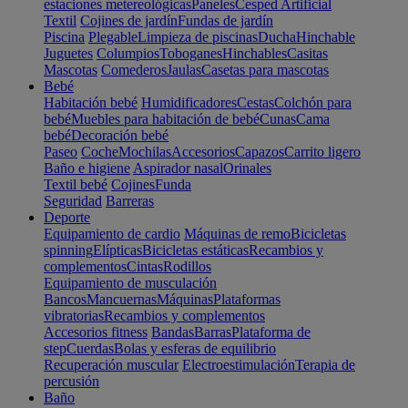
estaciones metereológicas
Paneles
Cesped Artificial
Textil
Cojines de jardín
Fundas de jardín
Piscina
Plegable
Limpieza de piscinas
Ducha
Hinchable
Juguetes
Columpios
Toboganes
Hinchables
Casitas
Mascotas
Comederos
Jaulas
Casetas para mascotas
Bebé
Habitación bebé
Humidificadores
Cestas
Colchón para
bebé
Muebles para habitación de bebé
Cunas
Cama
bebé
Decoración bebé
Paseo
Coche
Mochilas
Accesorios
Capazos
Carrito ligero
Baño e higiene
Aspirador nasal
Orinales
Textil bebé
Cojines
Funda
Seguridad
Barreras
Deporte
Equipamiento de cardio
Máquinas de remo
Bicicletas
spinning
Elípticas
Bicicletas estáticas
Recambios y
complementos
Cintas
Rodillos
Equipamiento de musculación
Bancos
Mancuernas
Máquinas
Plataformas
vibratorias
Recambios y complementos
Accesorios fitness
Bandas
Barras
Plataforma de
step
Cuerdas
Bolas y esferas de equilibrio
Recuperación muscular
Electroestimulación
Terapia de
percusión
Baño