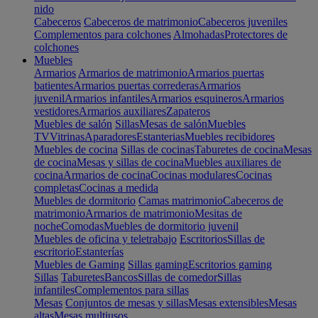
nido
Cabeceros
Cabeceros de matrimonio
Cabeceros juveniles
Complementos para colchones
Almohadas
Protectores de
colchones
Muebles
Armarios
Armarios de matrimonio
Armarios puertas
batientes
Armarios puertas correderas
Armarios
juvenil
Armarios infantiles
Armarios esquineros
Armarios
vestidores
Armarios auxiliares
Zapateros
Muebles de salón
Sillas
Mesas de salón
Muebles
TV
Vitrinas
Aparadores
Estanterias
Muebles recibidores
Muebles de cocina
Sillas de cocinas
Taburetes de cocina
Mesas
de cocina
Mesas y sillas de cocina
Muebles auxiliares de
cocina
Armarios de cocina
Cocinas modulares
Cocinas
completas
Cocinas a medida
Muebles de dormitorio
Camas matrimonio
Cabeceros de
matrimonio
Armarios de matrimonio
Mesitas de
noche
Comodas
Muebles de dormitorio juvenil
Muebles de oficina y teletrabajo
Escritorios
Sillas de
escritorio
Estanterías
Muebles de Gaming
Sillas gaming
Escritorios gaming
Sillas
Taburetes
Bancos
Sillas de comedor
Sillas
infantiles
Complementos para sillas
Mesas
Conjuntos de mesas y sillas
Mesas extensibles
Mesas
altas
Mesas multiusos