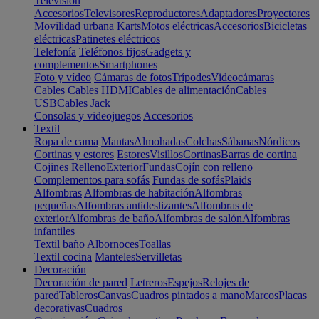
Televisión
Accesorios
Televisores
Reproductores
Adaptadores
Proyectores
Movilidad urbana
Karts
Motos eléctricas
Accesorios
Bicicletas
eléctricas
Patinetes eléctricos
Telefonía
Teléfonos fijos
Gadgets y
complementos
Smartphones
Foto y vídeo
Cámaras de fotos
Trípodes
Videocámaras
Cables
Cables HDMI
Cables de alimentación
Cables
USB
Cables Jack
Consolas y videojuegos
Accesorios
Textil
Ropa de cama
Mantas
Almohadas
Colchas
Sábanas
Nórdicos
Cortinas y estores
Estores
Visillos
Cortinas
Barras de cortina
Cojines
Relleno
Exterior
Fundas
Cojín con relleno
Complementos para sofás
Fundas de sofás
Plaids
Alfombras
Alfombras de habitación
Alfombras
pequeñas
Alfombras antideslizantes
Alfombras de
exterior
Alfombras de baño
Alfombras de salón
Alfombras
infantiles
Textil baño
Albornoces
Toallas
Textil cocina
Manteles
Servilletas
Decoración
Decoración de pared
Letreros
Espejos
Relojes de
pared
Tableros
Canvas
Cuadros pintados a mano
Marcos
Placas
decorativas
Cuadros