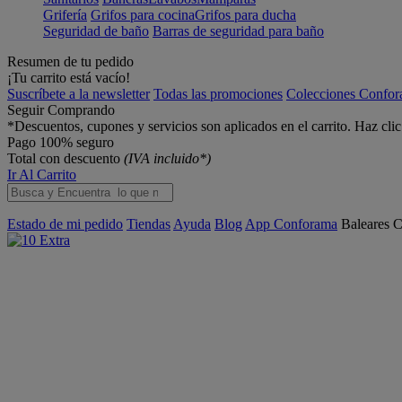
Grifería
Grifos para cocina
Grifos para ducha
Seguridad de baño
Barras de seguridad para baño
Resumen de tu pedido
¡Tu carrito está vacío!
Suscríbete a la newsletter
Todas las promociones
Colecciones Confo
Seguir Comprando
*Descuentos, cupones y servicios son aplicados en el carrito. Haz cli
Pago 100% seguro
Total con descuento
(IVA incluido*)
Ir Al Carrito
Estado de mi pedido
Tiendas
Ayuda
Blog
App Conforama
Baleares
C