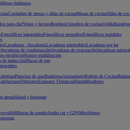
s
Mesas multiusos
cina
Conjuntos de mesas y sillas de cocina
Mesas de cocina
Sillas de coc
los para chef
Vinos y licores
Botellas
Utensilios de cocina
Vajilla
Bandeja
s
Frigoríficos integrables
Frigoríficos pequeños
Frigoríficos portátiles
es
ior
Lavadoras - Secadoras
Lavadoras integrables
Lavadoras por kg
r
Secadoras de condensación
Secadoras de evacuación
Secadoras integra
s pirolíticos
Hornos multifunción
s de inducción
Placas de gas
ntegrables
afeteras
Planchas de asar
Batidoras
Amasadores
Robots de Cocina
Balanz
alefactores
Difusores
Emisores Térmicos
Humidificadores
o dental
Salud y bienestar
voces
Hifi
Barras de sonido
Audio car y GPS
Micrófonos
presoras