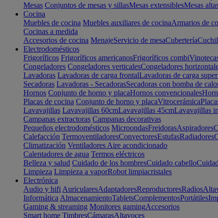
Mesas
Conjuntos de mesas y sillas
Mesas extensibles
Mesas alta
Cocina
Muebles de cocina
Muebles auxiliares de cocina
Armarios de co
Cocinas a medida
Accesorios de cocina
Menaje
Servicio de mesa
Cubertería
Cuchil
Electrodomésticos
Frigoríficos
Frigoríficos americanos
Frigoríficos combi
Vinoteca
Congeladores
Congeladores verticales
Congeladores horizontal
Lavadoras
Lavadoras de carga frontal
Lavadoras de carga super
Secadoras
Lavadoras - Secadoras
Secadoras con bomba de calo
Hornos
Conjunto de horno y placa
Hornos convencionales
Horno
Placas de cocina
Conjunto de horno y placa
Vitrocerámica
Placa
Lavavajillas
Lavavajillas 60cm
Lavavajillas 45cm
Lavavajillas i
Campanas extractoras
Campanas decorativas
Pequeños electrodomésticos
Microondas
Freidoras
Aspiradores
C
Calefacción
Termoventiladores
Convectores
Estufas
Radiadores
C
Climatización
Ventiladores
Aire acondicionado
Calentadores de agua
Termos eléctricos
Belleza y salud
Cuidado de los hombres
Cuidado cabello
Cuidad
Limpieza
Limpieza a vapor
Robot limpiacristales
Electrónica
Audio y hifi
Auriculares
Adaptadores
Reproductores
Radios
Alta
Informática
Almacenamiento
Tablets
Complementos
Portátiles
Im
Gaming & streaming
Monitores gaming
Accesorios
Smart home
Timbres
Cámaras
Altavoces