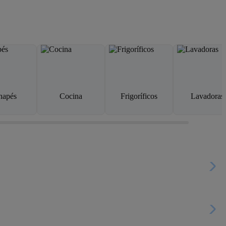
napés
Cocina
Frigoríficos
Lavadoras