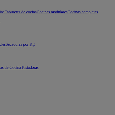
ina
Taburetes de cocina
Cocinas modulares
Cocinas completas
s
bles
Secadoras por Kg
as de Cocina
Tostadoras