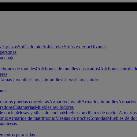
s 3 plazas
Sofás de piel
Sofás relax
Sofás exterior
Divanes
apersonas
macenaje
chones de muelles
Colchones de muelles ensacados
Colchones enrollad
eres
Camas juveniles
Camas infantiles
Literas
Camas nido
ones
marios puertas correderas
Armarios juvenil
Armarios infantiles
Armarios 
radores
Estanterias
Muebles recibidores
e cocina
Mesas y sillas de cocina
Muebles auxiliares de cocina
Armarios
onio
Armarios de matrimonio
Mesitas de noche
Comodas
Muebles de dor
tanterías
entos para sillas