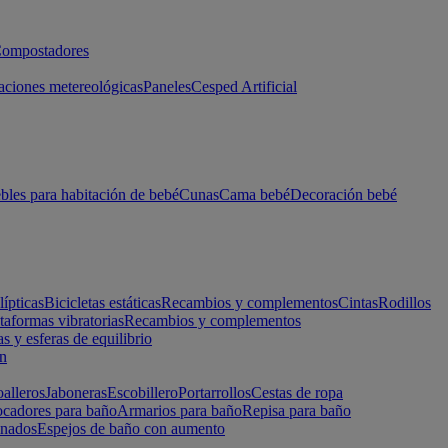
ompostadores
aciones metereológicas
Paneles
Cesped Artificial
les para habitación de bebé
Cunas
Cama bebé
Decoración bebé
lípticas
Bicicletas estáticas
Recambios y complementos
Cintas
Rodillos
taformas vibratorias
Recambios y complementos
s y esferas de equilibrio
ón
alleros
Jaboneras
Escobillero
Portarrollos
Cestas de ropa
cadores para baño
Armarios para baño
Repisa para baño
inados
Espejos de baño con aumento