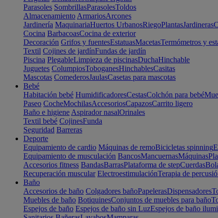
Parasoles
Sombrillas
Parasoles
Toldos
Almacenamiento
Armarios
Arcones
Jardinería
Maquinaria
Huertos Urbanos
Riego
Plantas
Jardineras
C
Cocina
Barbacoas
Cocina de exterior
Decoración
Grifos y fuentes
Estatuas
Macetas
Termómetros y est
Textil
Cojines de jardín
Fundas de jardín
Piscina
Plegable
Limpieza de piscinas
Ducha
Hinchable
Juguetes
Columpios
Toboganes
Hinchables
Casitas
Mascotas
Comederos
Jaulas
Casetas para mascotas
Bebé
Habitación bebé
Humidificadores
Cestas
Colchón para bebé
Mueb
Paseo
Coche
Mochilas
Accesorios
Capazos
Carrito ligero
Baño e higiene
Aspirador nasal
Orinales
Textil bebé
Cojines
Funda
Seguridad
Barreras
Deporte
Equipamiento de cardio
Máquinas de remo
Bicicletas spinning
E
Equipamiento de musculación
Bancos
Mancuernas
Máquinas
Pla
Accesorios fitness
Bandas
Barras
Plataforma de step
Cuerdas
Bola
Recuperación muscular
Electroestimulación
Terapia de percusi
Baño
Accesorios de baño
Colgadores baño
Papeleras
Dispensadores
To
Muebles de baño
Botiquines
Conjuntos de muebles para baño
To
Espejos de baño
Espejos de baño sin Luz
Espejos de baño ilum
Sanitarios
Bañeras
Lavabos
Mamparas