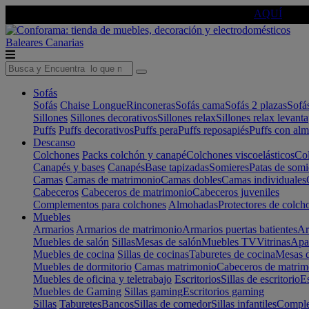
🔵Cambia tu electro con
-10% EXTRA
de descuento ☑️
AQUÍ
Baleares
Canarias
Sofás
Sofás
Chaise Longue
Rinconeras
Sofás cama
Sofás 2 plazas
Sofá
Sillones
Sillones decorativos
Sillones relax
Sillones relax levant
Puffs
Puffs decorativos
Puffs pera
Puffs reposapiés
Puffs con al
Descanso
Colchones
Packs colchón y canapé
Colchones viscoelásticos
Col
Canapés y bases
Canapés
Base tapizadas
Somieres
Patas de somi
Camas
Camas de matrimonio
Camas dobles
Camas individuales
Cabeceros
Cabeceros de matrimonio
Cabeceros juveniles
Complementos para colchones
Almohadas
Protectores de colch
Muebles
Armarios
Armarios de matrimonio
Armarios puertas batientes
Ar
Muebles de salón
Sillas
Mesas de salón
Muebles TV
Vitrinas
Apa
Muebles de cocina
Sillas de cocinas
Taburetes de cocina
Mesas d
Muebles de dormitorio
Camas matrimonio
Cabeceros de matrim
Muebles de oficina y teletrabajo
Escritorios
Sillas de escritorio
Es
Muebles de Gaming
Sillas gaming
Escritorios gaming
Sillas
Taburetes
Bancos
Sillas de comedor
Sillas infantiles
Complem