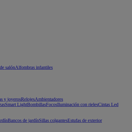
de salón
Alfombras infantiles
as y joyeros
Relojes
Ambientadores
zas
Smart Light
Bombillas
Focos
Iluminación con rieles
Cintas Led
ardín
Bancos de jardín
Sillas colgantes
Estufas de exterior