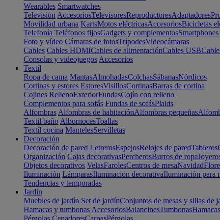
Wearables
Smartwatches
Televisión
Accesorios
Televisores
Reproductores
Adaptadores
Pr
Movilidad urbana
Karts
Motos eléctricas
Accesorios
Bicicletas el
Telefonía
Teléfonos fijos
Gadgets y complementos
Smartphones
Foto y vídeo
Cámaras de fotos
Trípodes
Videocámaras
Cables
Cables HDMI
Cables de alimentación
Cables USB
Cable
Consolas y videojuegos
Accesorios
Textil
Ropa de cama
Mantas
Almohadas
Colchas
Sábanas
Nórdicos
Cortinas y estores
Estores
Visillos
Cortinas
Barras de cortina
Cojines
Relleno
Exterior
Fundas
Cojín con relleno
Complementos para sofás
Fundas de sofás
Plaids
Alfombras
Alfombras de habitación
Alfombras pequeñas
Alfomb
Textil baño
Albornoces
Toallas
Textil cocina
Manteles
Servilletas
Decoración
Decoración de pared
Letreros
Espejos
Relojes de pared
Tableros
Organización
Cajas decorativas
Percheros
Burros de ropa
Joyero
Objetos decorativos
Velas
Faroles
Centros de mesa
Navidad
Flore
Iluminación
Lámparas
Iluminación decorativa
Iluminación para 
Tendencias y temporadas
Jardín
Muebles de jardín
Set de jardín
Conjuntos de mesas y sillas de j
Hamacas y tumbonas
Accesorios
Balancines
Tumbonas
Hamaca
Pérgolas
Cenadores
Carpas
Pérgolas