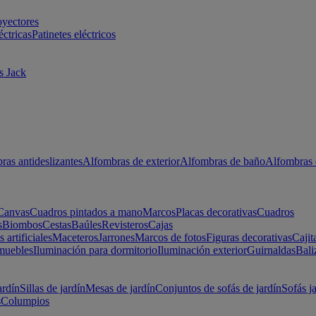
oyectores
éctricas
Patinetes eléctricos
s Jack
ras antideslizantes
Alfombras de exterior
Alfombras de baño
Alfombras 
Canvas
Cuadros pintados a mano
Marcos
Placas decorativas
Cuadros
s
Biombos
Cestas
Baúles
Revisteros
Cajas
s artificiales
Maceteros
Jarrones
Marcos de fotos
Figuras decorativas
Cajit
muebles
Iluminación para dormitorio
Iluminación exterior
Guirnaldas
Bali
ardín
Sillas de jardín
Mesas de jardín
Conjuntos de sofás de jardín
Sofás j
s
Columpios