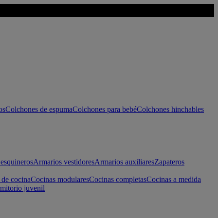
os
Colchones de espuma
Colchones para bebé
Colchones hinchables
esquineros
Armarios vestidores
Armarios auxiliares
Zapateros
 de cocina
Cocinas modulares
Cocinas completas
Cocinas a medida
mitorio juvenil