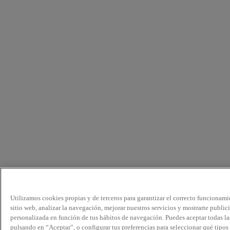
Utilizamos cookies propias y de terceros para garantizar el correcto funcionami
sitio web, analizar la navegación, mejorar nuestros servicios y mostrarte public
personalizada en función de tus hábitos de navegación. Puedes aceptar todas la
pulsando en “Aceptar”, o configurar tus preferencias para seleccionar qué tipos