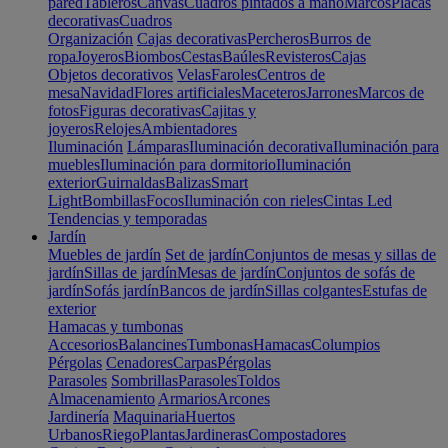
pared
Tableros
Canvas
Cuadros pintados a mano
Marcos
Placas
decorativas
Cuadros
Organización
Cajas decorativas
Percheros
Burros de
ropa
Joyeros
Biombos
Cestas
Baúles
Revisteros
Cajas
Objetos decorativos
Velas
Faroles
Centros de
mesa
Navidad
Flores artificiales
Maceteros
Jarrones
Marcos de
fotos
Figuras decorativas
Cajitas y
joyeros
Relojes
Ambientadores
Iluminación
Lámparas
Iluminación decorativa
Iluminación para
muebles
Iluminación para dormitorio
Iluminación
exterior
Guirnaldas
Balizas
Smart
Light
Bombillas
Focos
Iluminación con rieles
Cintas Led
Tendencias y temporadas
Jardín
Muebles de jardín
Set de jardín
Conjuntos de mesas y sillas de
jardín
Sillas de jardín
Mesas de jardín
Conjuntos de sofás de
jardín
Sofás jardín
Bancos de jardín
Sillas colgantes
Estufas de
exterior
Hamacas y tumbonas
Accesorios
Balancines
Tumbonas
Hamacas
Columpios
Pérgolas
Cenadores
Carpas
Pérgolas
Parasoles
Sombrillas
Parasoles
Toldos
Almacenamiento
Armarios
Arcones
Jardinería
Maquinaria
Huertos
Urbanos
Riego
Plantas
Jardineras
Compostadores