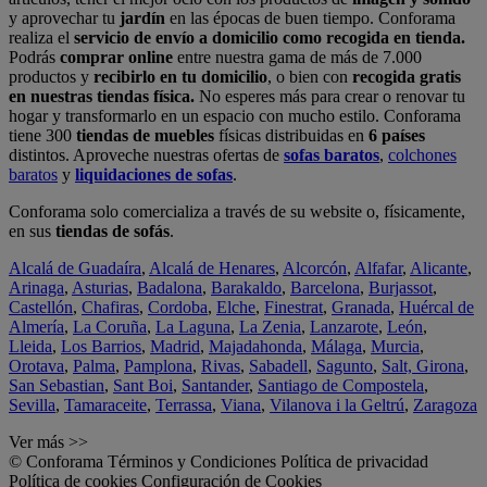
y aprovechar tu
jardín
en las épocas de buen tiempo. Conforama
realiza el
servicio de envío a domicilio como recogida en tienda.
Podrás
comprar online
entre nuestra gama de más de 7.000
productos y
recibirlo en tu domicilio
, o bien con
recogida gratis
en nuestras tiendas física.
No esperes más para crear o renovar tu
hogar y transformarlo en un espacio con mucho estilo. Conforama
tiene 300
tiendas de muebles
físicas distribuidas en
6 países
distintos. Aproveche nuestras ofertas de
sofas baratos
,
colchones
baratos
y
liquidaciones de sofas
.
Conforama solo comercializa a través de su website o, físicamente,
en sus
tiendas de sofás
.
Alcalá de Guadaíra
,
Alcalá de Henares
,
Alcorcón
,
Alfafar
,
Alicante
,
Arinaga
,
Asturias
,
Badalona
,
Barakaldo
,
Barcelona
,
Burjassot
,
Castellón
,
Chafiras
,
Cordoba
,
Elche
,
Finestrat
,
Granada
,
Huércal de
Almería
,
La Coruña
,
La Laguna
,
La Zenia
,
Lanzarote
,
León
,
Lleida
,
Los Barrios
,
Madrid
,
Majadahonda
,
Málaga
,
Murcia
,
Orotava
,
Palma
,
Pamplona
,
Rivas
,
Sabadell
,
Sagunto
,
Salt, Girona
,
San Sebastian
,
Sant Boi
,
Santander
,
Santiago de Compostela
,
Sevilla
,
Tamaraceite
,
Terrassa
,
Viana
,
Vilanova i la Geltrú
,
Zaragoza
Ver más >>
© Conforama
Términos y Condiciones
Política de privacidad
Política de cookies
Configuración de Cookies