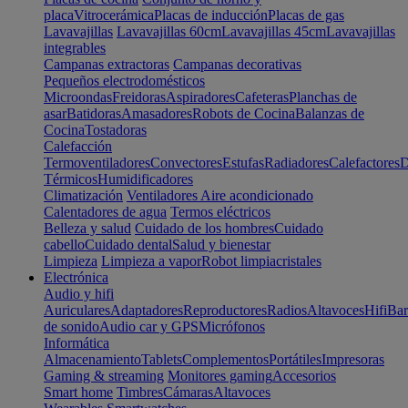
placa
Vitrocerámica
Placas de inducción
Placas de gas
Lavavajillas
Lavavajillas 60cm
Lavavajillas 45cm
Lavavajillas
integrables
Campanas extractoras
Campanas decorativas
Pequeños electrodomésticos
Microondas
Freidoras
Aspiradores
Cafeteras
Planchas de
asar
Batidoras
Amasadores
Robots de Cocina
Balanzas de
Cocina
Tostadoras
Calefacción
Termoventiladores
Convectores
Estufas
Radiadores
Calefactores
D
Térmicos
Humidificadores
Climatización
Ventiladores
Aire acondicionado
Calentadores de agua
Termos eléctricos
Belleza y salud
Cuidado de los hombres
Cuidado
cabello
Cuidado dental
Salud y bienestar
Limpieza
Limpieza a vapor
Robot limpiacristales
Electrónica
Audio y hifi
Auriculares
Adaptadores
Reproductores
Radios
Altavoces
Hifi
Bar
de sonido
Audio car y GPS
Micrófonos
Informática
Almacenamiento
Tablets
Complementos
Portátiles
Impresoras
Gaming & streaming
Monitores gaming
Accesorios
Smart home
Timbres
Cámaras
Altavoces