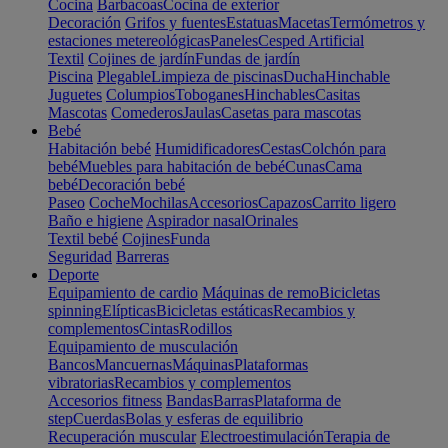
Cocina
Barbacoas
Cocina de exterior
Decoración
Grifos y fuentes
Estatuas
Macetas
Termómetros y
estaciones metereológicas
Paneles
Cesped Artificial
Textil
Cojines de jardín
Fundas de jardín
Piscina
Plegable
Limpieza de piscinas
Ducha
Hinchable
Juguetes
Columpios
Toboganes
Hinchables
Casitas
Mascotas
Comederos
Jaulas
Casetas para mascotas
Bebé
Habitación bebé
Humidificadores
Cestas
Colchón para
bebé
Muebles para habitación de bebé
Cunas
Cama
bebé
Decoración bebé
Paseo
Coche
Mochilas
Accesorios
Capazos
Carrito ligero
Baño e higiene
Aspirador nasal
Orinales
Textil bebé
Cojines
Funda
Seguridad
Barreras
Deporte
Equipamiento de cardio
Máquinas de remo
Bicicletas
spinning
Elípticas
Bicicletas estáticas
Recambios y
complementos
Cintas
Rodillos
Equipamiento de musculación
Bancos
Mancuernas
Máquinas
Plataformas
vibratorias
Recambios y complementos
Accesorios fitness
Bandas
Barras
Plataforma de
step
Cuerdas
Bolas y esferas de equilibrio
Recuperación muscular
Electroestimulación
Terapia de