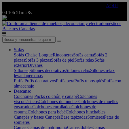
🔵Cambia tu electro con
-10% EXTRA
de descuento ☑️
AQUÍ
0d
10h
51m
28s
Baleares
Canarias
Sofás
Sofás
Chaise Longue
Rinconeras
Sofás cama
Sofás 2
plazas
Sofás 3 plazas
Sofás de piel
Sofás relax
Sofás
exterior
Divanes
Sillones
Sillones decorativos
Sillones relax
Sillones relax
levantapersonas
Puffs
Puffs decorativos
Puffs pera
Puffs reposapiés
Puffs con
almacenaje
Descanso
Colchones
Packs colchón y canapé
Colchones
viscoelásticos
Colchones de muelles
Colchones de muelles
ensacados
Colchones enrollados
Colchones de
espuma
Colchones para bebé
Colchones hinchables
Canapés y bases
Canapés
Base tapizadas
Somieres
Patas de
somieres
Camas
Camas de matrimonio
Camas dobles
Camas