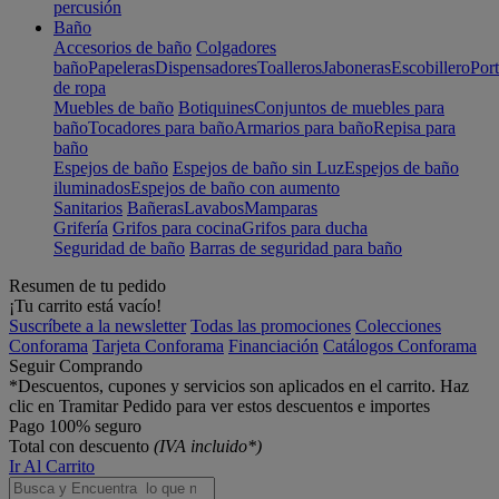
percusión
Baño
Accesorios de baño
Colgadores
baño
Papeleras
Dispensadores
Toalleros
Jaboneras
Escobillero
Port
de ropa
Muebles de baño
Botiquines
Conjuntos de muebles para
baño
Tocadores para baño
Armarios para baño
Repisa para
baño
Espejos de baño
Espejos de baño sin Luz
Espejos de baño
iluminados
Espejos de baño con aumento
Sanitarios
Bañeras
Lavabos
Mamparas
Grifería
Grifos para cocina
Grifos para ducha
Seguridad de baño
Barras de seguridad para baño
Resumen de tu pedido
¡Tu carrito está vacío!
Suscríbete a la newsletter
Todas las promociones
Colecciones
Conforama
Tarjeta Conforama
Financiación
Catálogos Conforama
Seguir Comprando
*Descuentos, cupones y servicios son aplicados en el carrito. Haz
clic en Tramitar Pedido para ver estos descuentos e importes
Pago 100% seguro
Total con descuento
(IVA incluido*)
Ir Al Carrito