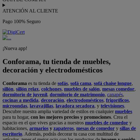
ATENCIÓN AL CLIENTE
Pago 100% Seguro
¡Nueva app!
Conforama, tu tienda de muebles,
decoración y electrodomésticos
Conforama
es tu tienda de
sofás
,
sofá cama
,
sofá chaise longue
,
sillón
,
sillón relax
,
colchones
,
muebles de salón
,
mesas comedor
,
dormitorio de juvenil
,
dormitorio de matrimonio
,
canapés
,
cocinas a medida
,
decoración
,
electrodomésticos
,
frigoríficos
,
microondas
,
lavavajillas
,
lavadora secadora
, y
televisiones
.
Descubre nuestra amplia variedad de estilos en cualquier
muebles
para tu hogar,
con los mejores precios y promociones
. Crea el
espacio en el que vives gracias a nuestros
muebles de comedor
y
habitaciones,
armarios
y
zapateros
,
mesas de comedor
y
sillas de
escritorio
. Además, podrás decorar tu casa con multitud de
artículos, tener el mejor ocio con los productos de
imagen y sonido