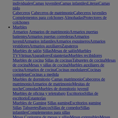
individuales
Camas juveniles
Camas infantiles
Literas
Camas
nido
Cabeceros
Cabeceros de matrimonio
Cabeceros juveniles
Complementos para colchones
Almohadas
Protectores de
colchones
Muebles
Armarios
Armarios de matrimonio
Armarios puertas
batientes
Armarios puertas correderas
Armarios
juvenil
Armarios infantiles
Armarios esquineros
Armarios
vestidores
Armarios auxiliares
Zapateros
Muebles de salón
Sillas
Mesas de salón
Muebles
TV
Vitrinas
Aparadores
Estanterias
Muebles recibidores
Muebles de cocina
Sillas de cocinas
Taburetes de cocina
Mesas
de cocina
Mesas y sillas de cocina
Muebles auxiliares de
cocina
Armarios de cocina
Cocinas modulares
Cocinas
completas
Cocinas a medida
Muebles de dormitorio
Camas matrimonio
Cabeceros de
matrimonio
Armarios de matrimonio
Mesitas de
noche
Comodas
Muebles de dormitorio juvenil
Muebles de oficina y teletrabajo
Escritorios
Sillas de
escritorio
Estanterías
Muebles de Gaming
Sillas gaming
Escritorios gaming
Sillas
Taburetes
Bancos
Sillas de comedor
Sillas
infantiles
Complementos para sillas
Mesas
Conjuntos de mesas y sillas
Mesas extensibles
Mesas