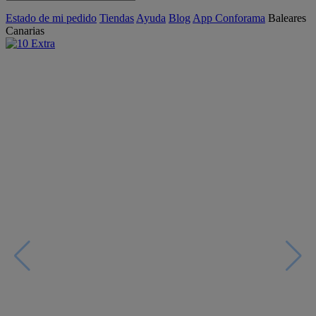
Estado de mi pedido
Tiendas
Ayuda
Blog
App Conforama
Baleares
Canarias