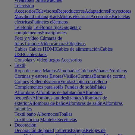
Wearables
Smartwatches
Televisión
Accesorios
Televisores
Reproductores
Adaptadores
Proyectores
Movilidad urbana
Karts
Motos eléctricas
Accesorios
Bicicletas
eléctricas
Patinetes eléctricos
Telefonía
Teléfonos fijos
Gadgets y
complementos
Smartphones
Foto y vídeo
Cámaras de
fotos
Trípodes
Videocámaras
Objetivos
Cables
Cables HDMI
Cables de alimentación
Cables
USB
Cables Jack
Consolas y videojuegos
Accesorios
Textil
Ropa de cama
Mantas
Almohadas
Colchas
Sábanas
Nórdicos
Cortinas y estores
Estores
Visillos
Cortinas
Barras de cortina
Cojines
Relleno
Exterior
Fundas
Cojín con relleno
Complementos para sofás
Fundas de sofás
Plaids
Alfombras
Alfombras de habitación
Alfombras
pequeñas
Alfombras antideslizantes
Alfombras de
exterior
Alfombras de baño
Alfombras de salón
Alfombras
infantiles
Textil baño
Albornoces
Toallas
Textil cocina
Manteles
Servilletas
Decoración
Decoración de pared
Letreros
Espejos
Relojes de