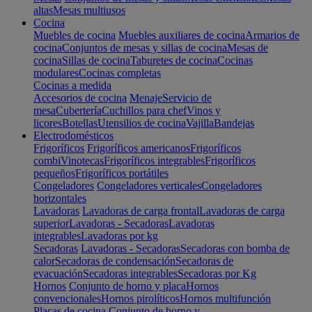
altas
Mesas multiusos
Cocina
Muebles de cocina
Muebles auxiliares de cocina
Armarios de
cocina
Conjuntos de mesas y sillas de cocina
Mesas de
cocina
Sillas de cocina
Taburetes de cocina
Cocinas
modulares
Cocinas completas
Cocinas a medida
Accesorios de cocina
Menaje
Servicio de
mesa
Cubertería
Cuchillos para chef
Vinos y
licores
Botellas
Utensilios de cocina
Vajilla
Bandejas
Electrodomésticos
Frigoríficos
Frigoríficos americanos
Frigoríficos
combi
Vinotecas
Frigoríficos integrables
Frigoríficos
pequeños
Frigoríficos portátiles
Congeladores
Congeladores verticales
Congeladores
horizontales
Lavadoras
Lavadoras de carga frontal
Lavadoras de carga
superior
Lavadoras - Secadoras
Lavadoras
integrables
Lavadoras por kg
Secadoras
Lavadoras - Secadoras
Secadoras con bomba de
calor
Secadoras de condensación
Secadoras de
evacuación
Secadoras integrables
Secadoras por Kg
Hornos
Conjunto de horno y placa
Hornos
convencionales
Hornos pirolíticos
Hornos multifunción
Placas de cocina
Conjunto de horno y