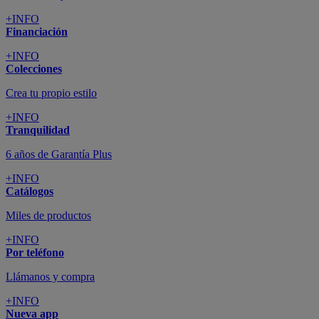
+INFO
Financiación
+INFO
Colecciones
Crea tu propio estilo
+INFO
Tranquilidad
6 años de Garantía Plus
+INFO
Catálogos
Miles de productos
+INFO
Por teléfono
Llámanos y compra
+INFO
Nueva app