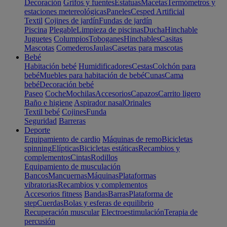
Decoración
Grifos y fuentes
Estatuas
Macetas
Termómetros y
estaciones metereológicas
Paneles
Cesped Artificial
Textil
Cojines de jardín
Fundas de jardín
Piscina
Plegable
Limpieza de piscinas
Ducha
Hinchable
Juguetes
Columpios
Toboganes
Hinchables
Casitas
Mascotas
Comederos
Jaulas
Casetas para mascotas
Bebé
Habitación bebé
Humidificadores
Cestas
Colchón para
bebé
Muebles para habitación de bebé
Cunas
Cama
bebé
Decoración bebé
Paseo
Coche
Mochilas
Accesorios
Capazos
Carrito ligero
Baño e higiene
Aspirador nasal
Orinales
Textil bebé
Cojines
Funda
Seguridad
Barreras
Deporte
Equipamiento de cardio
Máquinas de remo
Bicicletas
spinning
Elípticas
Bicicletas estáticas
Recambios y
complementos
Cintas
Rodillos
Equipamiento de musculación
Bancos
Mancuernas
Máquinas
Plataformas
vibratorias
Recambios y complementos
Accesorios fitness
Bandas
Barras
Plataforma de
step
Cuerdas
Bolas y esferas de equilibrio
Recuperación muscular
Electroestimulación
Terapia de
percusión