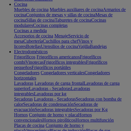
Cocina
Muebles de cocina
Muebles auxiliares de cocina
Armarios de
cocina
Conjuntos de mesas y sillas de cocina
Mesas de
cocina
Sillas de cocina
Taburetes de cocina
Cocinas
modulares
Cocinas completas
Cocinas a medida
Accesorios de cocina
Menaje
Servicio de
mesa
Cubertería
Cuchillos para chef
Vinos y
licores
Botellas
Utensilios de cocina
Vajilla
Bandejas
Electrodomésticos
Frigoríficos
Frigoríficos americanos
Frigoríficos
combi
Vinotecas
Frigoríficos integrables
Frigoríficos
pequeños
Frigoríficos portátiles
Congeladores
Congeladores verticales
Congeladores
horizontales
Lavadoras
Lavadoras de carga frontal
Lavadoras de carga
superior
Lavadoras - Secadoras
Lavadoras
integrables
Lavadoras por kg
Secadoras
Lavadoras - Secadoras
Secadoras con bomba de
calor
Secadoras de condensación
Secadoras de
evacuación
Secadoras integrables
Secadoras por Kg
Hornos
Conjunto de horno y placa
Hornos
convencionales
Hornos pirolíticos
Hornos multifunción
Placas de cocina
Conjunto de horno y
placa
Vitrocerámica
Placas de inducción
Placas de gas