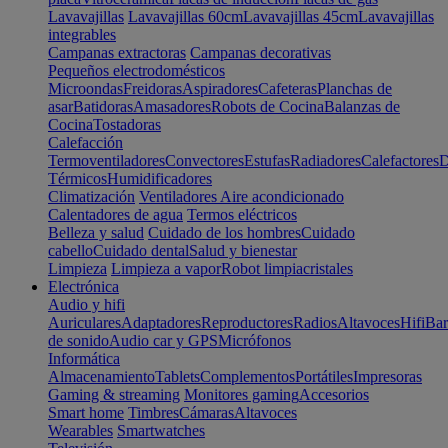
Lavavajillas
Lavavajillas 60cm
Lavavajillas 45cm
Lavavajillas
integrables
Campanas extractoras
Campanas decorativas
Pequeños electrodomésticos
Microondas
Freidoras
Aspiradores
Cafeteras
Planchas de
asar
Batidoras
Amasadores
Robots de Cocina
Balanzas de
Cocina
Tostadoras
Calefacción
Termoventiladores
Convectores
Estufas
Radiadores
Calefactores
D
Térmicos
Humidificadores
Climatización
Ventiladores
Aire acondicionado
Calentadores de agua
Termos eléctricos
Belleza y salud
Cuidado de los hombres
Cuidado
cabello
Cuidado dental
Salud y bienestar
Limpieza
Limpieza a vapor
Robot limpiacristales
Electrónica
Audio y hifi
Auriculares
Adaptadores
Reproductores
Radios
Altavoces
Hifi
Bar
de sonido
Audio car y GPS
Micrófonos
Informática
Almacenamiento
Tablets
Complementos
Portátiles
Impresoras
Gaming & streaming
Monitores gaming
Accesorios
Smart home
Timbres
Cámaras
Altavoces
Wearables
Smartwatches