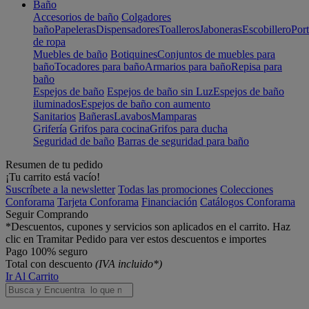
Baño
Accesorios de baño
Colgadores
baño
Papeleras
Dispensadores
Toalleros
Jaboneras
Escobillero
Port
de ropa
Muebles de baño
Botiquines
Conjuntos de muebles para
baño
Tocadores para baño
Armarios para baño
Repisa para
baño
Espejos de baño
Espejos de baño sin Luz
Espejos de baño
iluminados
Espejos de baño con aumento
Sanitarios
Bañeras
Lavabos
Mamparas
Grifería
Grifos para cocina
Grifos para ducha
Seguridad de baño
Barras de seguridad para baño
Resumen de tu pedido
¡Tu carrito está vacío!
Suscríbete a la newsletter
Todas las promociones
Colecciones
Conforama
Tarjeta Conforama
Financiación
Catálogos Conforama
Seguir Comprando
*Descuentos, cupones y servicios son aplicados en el carrito. Haz
clic en Tramitar Pedido para ver estos descuentos e importes
Pago 100% seguro
Total con descuento
(IVA incluido*)
Ir Al Carrito