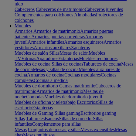
nido
Cabeceros
Cabeceros de matrimonio
Cabeceros juveniles
Complementos para colchones
Almohadas
Protectores de
colchones
Muebles
Armarios
Armarios de matrimonio
Armarios puertas
batientes
Armarios puertas correderas
Armarios
juvenil
Armarios infantiles
Armarios esquineros
Armarios
vestidores
Armarios auxiliares
Zapateros
Muebles de salón
Sillas
Mesas de salón
Muebles
TV
Vitrinas
Aparadores
Estanterias
Muebles recibidores
Muebles de cocina
Sillas de cocinas
Taburetes de cocina
Mesas
de cocina
Mesas y sillas de cocina
Muebles auxiliares de
cocina
Armarios de cocina
Cocinas modulares
Cocinas
completas
Cocinas a medida
Muebles de dormitorio
Camas matrimonio
Cabeceros de
matrimonio
Armarios de matrimonio
Mesitas de
noche
Comodas
Muebles de dormitorio juvenil
Muebles de oficina y teletrabajo
Escritorios
Sillas de
escritorio
Estanterías
Muebles de Gaming
Sillas gaming
Escritorios gaming
Sillas
Taburetes
Bancos
Sillas de comedor
Sillas
infantiles
Complementos para sillas
Mesas
Conjuntos de mesas y sillas
Mesas extensibles
Mesas
altas
Mesas multiusos