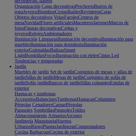
decorativas
Cuadros
Organización
Cajas decorativas
Percheros
Burros de
ropa
Joyeros
Biombos
Cestas
Baúles
Revisteros
Cajas
Objetos decorativos
Velas
Faroles
Centros de
mesa
Navidad
Flores artificiales
Maceteros
Jarrones
Marcos de
fotos
Figuras decorativas
Cajitas y
joyeros
Relojes
Ambientadores
Iluminación
Lámparas
Iluminación decorativa
Iluminación para
muebles
Iluminación para dormitorio
Iluminación
exterior
Guirnaldas
Balizas
Smart
Light
Bombillas
Focos
Iluminación con rieles
Cintas Led
Tendencias y temporadas
Jardín
Muebles de jardín
Set de jardín
Conjuntos de mesas y sillas de
jardín
Sillas de jardín
Mesas de jardín
Conjuntos de sofás de
jardín
Sofás jardín
Bancos de jardín
Sillas colgantes
Estufas de
exterior
Hamacas y tumbonas
Accesorios
Balancines
Tumbonas
Hamacas
Columpios
Pérgolas
Cenadores
Carpas
Pérgolas
Parasoles
Sombrillas
Parasoles
Toldos
Almacenamiento
Armarios
Arcones
Jardinería
Maquinaria
Huertos
Urbanos
Riego
Plantas
Jardineras
Compostadores
Cocina
Barbacoas
Cocina de exterior