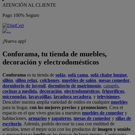
ATENCIÓN AL CLIENTE
Pago 100% Seguro
¡Nueva app!
Conforama, tu tienda de muebles,
decoración y electrodomésticos
Conforama
es tu tienda de
sofás
,
sofá cama
,
sofá chaise longue
,
sillón
,
sillón relax
,
colchones
,
muebles de salón
,
mesas comedor
,
dormitorio de juvenil
,
dormitorio de matrimonio
,
canapés
,
cocinas a medida
,
decoración
,
electrodomésticos
,
frigoríficos
,
microondas
,
lavavajillas
,
lavadora secadora
, y
televisiones
.
Descubre nuestra amplia variedad de estilos en cualquier
muebles
para tu hogar,
con los mejores precios y promociones
. Crea el
espacio en el que vives gracias a nuestros
muebles de comedor
y
habitaciones,
armarios
y
zapateros
,
mesas de comedor
y
sillas de
escritorio
. Además, podrás decorar tu casa con multitud de
artículos, tener el mejor ocio con los productos de
imagen y sonido
y aprovechar tu
jardín
en las épocas de buen tiempo. Conforama