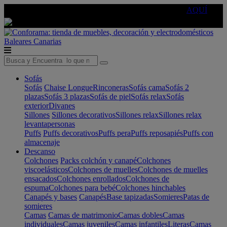
🔵Cambia tu electro con
-10% EXTRA
de descuento ☑️
AQUÍ
Baleares
Canarias
Sofás
Sofás
Chaise Longue
Rinconeras
Sofás cama
Sofás 2
plazas
Sofás 3 plazas
Sofás de piel
Sofás relax
Sofás
exterior
Divanes
Sillones
Sillones decorativos
Sillones relax
Sillones relax
levantapersonas
Puffs
Puffs decorativos
Puffs pera
Puffs reposapiés
Puffs con
almacenaje
Descanso
Colchones
Packs colchón y canapé
Colchones
viscoelásticos
Colchones de muelles
Colchones de muelles
ensacados
Colchones enrollados
Colchones de
espuma
Colchones para bebé
Colchones hinchables
Canapés y bases
Canapés
Base tapizadas
Somieres
Patas de
somieres
Camas
Camas de matrimonio
Camas dobles
Camas
individuales
Camas juveniles
Camas infantiles
Literas
Camas