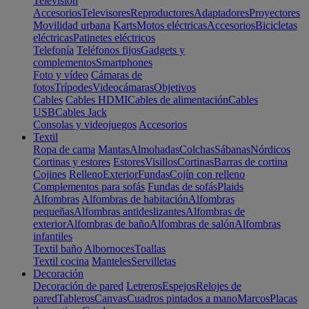
Televisión
Accesorios
Televisores
Reproductores
Adaptadores
Proyectores
Movilidad urbana
Karts
Motos eléctricas
Accesorios
Bicicletas
eléctricas
Patinetes eléctricos
Telefonía
Teléfonos fijos
Gadgets y
complementos
Smartphones
Foto y vídeo
Cámaras de
fotos
Trípodes
Videocámaras
Objetivos
Cables
Cables HDMI
Cables de alimentación
Cables
USB
Cables Jack
Consolas y videojuegos
Accesorios
Textil
Ropa de cama
Mantas
Almohadas
Colchas
Sábanas
Nórdicos
Cortinas y estores
Estores
Visillos
Cortinas
Barras de cortina
Cojines
Relleno
Exterior
Fundas
Cojín con relleno
Complementos para sofás
Fundas de sofás
Plaids
Alfombras
Alfombras de habitación
Alfombras
pequeñas
Alfombras antideslizantes
Alfombras de
exterior
Alfombras de baño
Alfombras de salón
Alfombras
infantiles
Textil baño
Albornoces
Toallas
Textil cocina
Manteles
Servilletas
Decoración
Decoración de pared
Letreros
Espejos
Relojes de
pared
Tableros
Canvas
Cuadros pintados a mano
Marcos
Placas