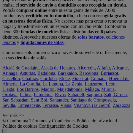
realiza el
servicio de envío a domicilio como recogida en tienda.
Podrás
comprar online
entre nuestra gama de más de 7.000
productos y
recibirlo en tu domicilio
, o bien con
recogida gratis
en nuestras tiendas física.
No esperes más para crear o renovar tu
hogar y transformarlo en un espacio con mucho estilo. Conforama
tiene 300
tiendas de muebles
físicas distribuidas en
6 países
distintos. Aproveche nuestras ofertas de
sofas baratos
,
colchones
baratos
y
liquidaciones de sofas
.
Conforama solo comercializa a través de su website o, físicamente,
en sus
tiendas de sofás
.
Alcalá de Guadaíra
,
Alcalá de Henares
,
Alcorcón
,
Alfafar
,
Alicante
,
Arinaga
,
Asturias
,
Badalona
,
Barakaldo
,
Barcelona
,
Burjassot
,
Castellón
,
Chafiras
,
Cordoba
,
Elche
,
Finestrat
,
Granada
,
Huércal de
Almería
,
La Coruña
,
La Laguna
,
La Zenia
,
Lanzarote
,
León
,
Lleida
,
Los Barrios
,
Madrid
,
Majadahonda
,
Málaga
,
Murcia
,
Orotava
,
Palma
,
Pamplona
,
Rivas
,
Sabadell
,
Sagunto
,
Salt, Girona
,
San Sebastian
,
Sant Boi
,
Santander
,
Santiago de Compostela
,
Sevilla
,
Tamaraceite
,
Terrassa
,
Viana
,
Vilanova i la Geltrú
,
Zaragoza
Ver más >>
© Conforama
Términos y Condiciones
Política de privacidad
Política de cookies
Configuración de Cookies