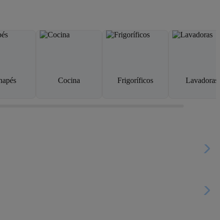
napés
Cocina
Frigoríficos
Lavadoras