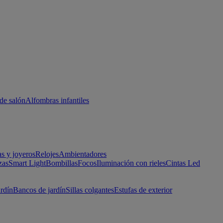
de salón
Alfombras infantiles
as y joyeros
Relojes
Ambientadores
zas
Smart Light
Bombillas
Focos
Iluminación con rieles
Cintas Led
ardín
Bancos de jardín
Sillas colgantes
Estufas de exterior