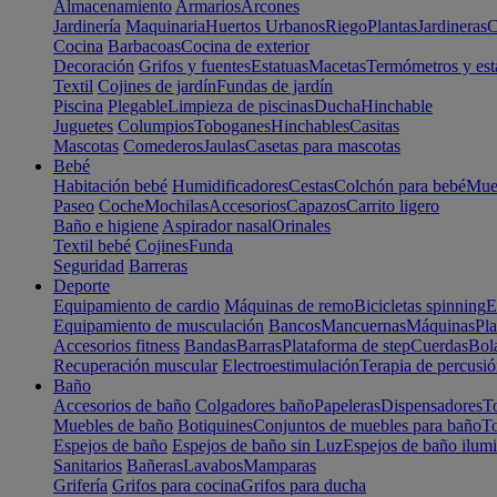
Almacenamiento
Armarios
Arcones
Jardinería
Maquinaria
Huertos Urbanos
Riego
Plantas
Jardineras
C
Cocina
Barbacoas
Cocina de exterior
Decoración
Grifos y fuentes
Estatuas
Macetas
Termómetros y est
Textil
Cojines de jardín
Fundas de jardín
Piscina
Plegable
Limpieza de piscinas
Ducha
Hinchable
Juguetes
Columpios
Toboganes
Hinchables
Casitas
Mascotas
Comederos
Jaulas
Casetas para mascotas
Bebé
Habitación bebé
Humidificadores
Cestas
Colchón para bebé
Mueb
Paseo
Coche
Mochilas
Accesorios
Capazos
Carrito ligero
Baño e higiene
Aspirador nasal
Orinales
Textil bebé
Cojines
Funda
Seguridad
Barreras
Deporte
Equipamiento de cardio
Máquinas de remo
Bicicletas spinning
E
Equipamiento de musculación
Bancos
Mancuernas
Máquinas
Pla
Accesorios fitness
Bandas
Barras
Plataforma de step
Cuerdas
Bola
Recuperación muscular
Electroestimulación
Terapia de percusi
Baño
Accesorios de baño
Colgadores baño
Papeleras
Dispensadores
To
Muebles de baño
Botiquines
Conjuntos de muebles para baño
To
Espejos de baño
Espejos de baño sin Luz
Espejos de baño ilum
Sanitarios
Bañeras
Lavabos
Mamparas
Grifería
Grifos para cocina
Grifos para ducha