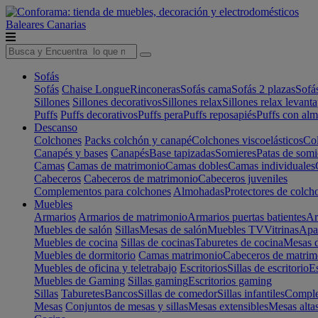
Baleares
Canarias
Sofás
Sofás
Chaise Longue
Rinconeras
Sofás cama
Sofás 2 plazas
Sofá
Sillones
Sillones decorativos
Sillones relax
Sillones relax levant
Puffs
Puffs decorativos
Puffs pera
Puffs reposapiés
Puffs con al
Descanso
Colchones
Packs colchón y canapé
Colchones viscoelásticos
Col
Canapés y bases
Canapés
Base tapizadas
Somieres
Patas de somi
Camas
Camas de matrimonio
Camas dobles
Camas individuales
Cabeceros
Cabeceros de matrimonio
Cabeceros juveniles
Complementos para colchones
Almohadas
Protectores de colch
Muebles
Armarios
Armarios de matrimonio
Armarios puertas batientes
Ar
Muebles de salón
Sillas
Mesas de salón
Muebles TV
Vitrinas
Apa
Muebles de cocina
Sillas de cocinas
Taburetes de cocina
Mesas d
Muebles de dormitorio
Camas matrimonio
Cabeceros de matrim
Muebles de oficina y teletrabajo
Escritorios
Sillas de escritorio
Es
Muebles de Gaming
Sillas gaming
Escritorios gaming
Sillas
Taburetes
Bancos
Sillas de comedor
Sillas infantiles
Complem
Mesas
Conjuntos de mesas y sillas
Mesas extensibles
Mesas alta