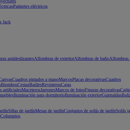
oyectores
éctricas
Patinetes eléctricos
s Jack
ras antideslizantes
Alfombras de exterior
Alfombras de baño
Alfombras 
Canvas
Cuadros pintados a mano
Marcos
Placas decorativas
Cuadros
s
Biombos
Cestas
Baúles
Revisteros
Cajas
s artificiales
Maceteros
Jarrones
Marcos de fotos
Figuras decorativas
Cajit
muebles
Iluminación para dormitorio
Iluminación exterior
Guirnaldas
Bali
ardín
Sillas de jardín
Mesas de jardín
Conjuntos de sofás de jardín
Sofás j
s
Columpios