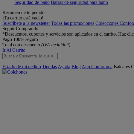
Seguridad de baño
Barras de seguridad para baño
Resumen de tu pedido
¡Tu carrito está vacío!
Suscríbete a la newsletter
Todas las promociones
Colecciones Confo
Seguir Comprando
*Descuentos, cupones y servicios son aplicados en el carrito. Haz cli
Pago 100% seguro
Total con descuento
(IVA incluido*)
Ir Al Carrito
Estado de mi pedido
Tiendas
Ayuda
Blog
App Conforama
Baleares
C