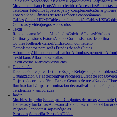
Televisión
Accesorios
Televisores
Reproductores
Adaptadores
Pr
Movilidad urbana
Karts
Motos eléctricas
Accesorios
Bicicletas el
Telefonía
Teléfonos fijos
Gadgets y complementos
Smartphones
Foto y vídeo
Cámaras de fotos
Trípodes
Videocámaras
Cables
Cables HDMI
Cables de alimentación
Cables USB
Cable
Consolas y videojuegos
Accesorios
Textil
Ropa de cama
Mantas
Almohadas
Colchas
Sábanas
Nórdicos
Cortinas y estores
Estores
Visillos
Cortinas
Barras de cortina
Cojines
Relleno
Exterior
Fundas
Cojín con relleno
Complementos para sofás
Fundas de sofás
Plaids
Alfombras
Alfombras de habitación
Alfombras pequeñas
Alfomb
Textil baño
Albornoces
Toallas
Textil cocina
Manteles
Servilletas
Decoración
Decoración de pared
Letreros
Espejos
Relojes de pared
Tableros
Organización
Cajas decorativas
Percheros
Burros de ropa
Joyero
Objetos decorativos
Velas
Faroles
Centros de mesa
Navidad
Flore
Iluminación
Lámparas
Iluminación decorativa
Iluminación para 
Tendencias y temporadas
Jardín
Muebles de jardín
Set de jardín
Conjuntos de mesas y sillas de j
Hamacas y tumbonas
Accesorios
Balancines
Tumbonas
Hamaca
Pérgolas
Cenadores
Carpas
Pérgolas
Parasoles
Sombrillas
Parasoles
Toldos