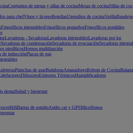
cina
Conjuntos de mesas y sillas de cocina
Mesas de cocina
Sillas de coc
los para chef
Vinos y licores
Botellas
Utensilios de cocina
Vajilla
Bandeja
s
Frigoríficos integrables
Frigoríficos pequeños
Frigoríficos portátiles
es
ior
Lavadoras - Secadoras
Lavadoras integrables
Lavadoras por kg
r
Secadoras de condensación
Secadoras de evacuación
Secadoras integra
s pirolíticos
Hornos multifunción
s de inducción
Placas de gas
ntegrables
afeteras
Planchas de asar
Batidoras
Amasadores
Robots de Cocina
Balanz
alefactores
Difusores
Emisores Térmicos
Humidificadores
o dental
Salud y bienestar
voces
Hifi
Barras de sonido
Audio car y GPS
Micrófonos
presoras