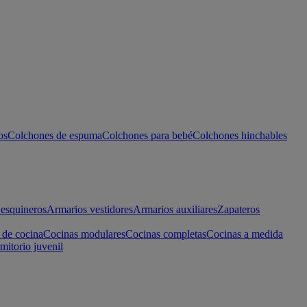
os
Colchones de espuma
Colchones para bebé
Colchones hinchables
esquineros
Armarios vestidores
Armarios auxiliares
Zapateros
 de cocina
Cocinas modulares
Cocinas completas
Cocinas a medida
mitorio juvenil