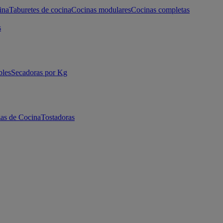
ina
Taburetes de cocina
Cocinas modulares
Cocinas completas
s
bles
Secadoras por Kg
as de Cocina
Tostadoras