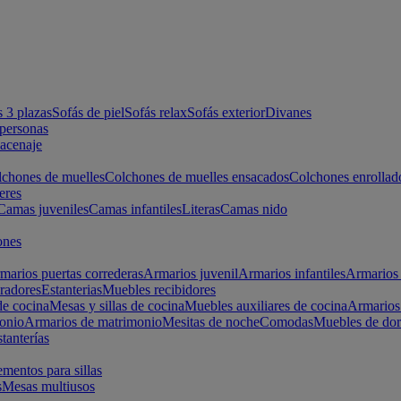
s 3 plazas
Sofás de piel
Sofás relax
Sofás exterior
Divanes
apersonas
macenaje
chones de muelles
Colchones de muelles ensacados
Colchones enrollad
eres
Camas juveniles
Camas infantiles
Literas
Camas nido
ones
marios puertas correderas
Armarios juvenil
Armarios infantiles
Armarios 
radores
Estanterias
Muebles recibidores
e cocina
Mesas y sillas de cocina
Muebles auxiliares de cocina
Armarios
onio
Armarios de matrimonio
Mesitas de noche
Comodas
Muebles de dor
tanterías
entos para sillas
s
Mesas multiusos