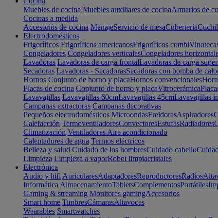
Cocina
Muebles de cocina
Muebles auxiliares de cocina
Armarios de co
Cocinas a medida
Accesorios de cocina
Menaje
Servicio de mesa
Cubertería
Cuchil
Electrodomésticos
Frigoríficos
Frigoríficos americanos
Frigoríficos combi
Vinoteca
Congeladores
Congeladores verticales
Congeladores horizontal
Lavadoras
Lavadoras de carga frontal
Lavadoras de carga super
Secadoras
Lavadoras - Secadoras
Secadoras con bomba de calo
Hornos
Conjunto de horno y placa
Hornos convencionales
Horno
Placas de cocina
Conjunto de horno y placa
Vitrocerámica
Placa
Lavavajillas
Lavavajillas 60cm
Lavavajillas 45cm
Lavavajillas i
Campanas extractoras
Campanas decorativas
Pequeños electrodomésticos
Microondas
Freidoras
Aspiradores
C
Calefacción
Termoventiladores
Convectores
Estufas
Radiadores
C
Climatización
Ventiladores
Aire acondicionado
Calentadores de agua
Termos eléctricos
Belleza y salud
Cuidado de los hombres
Cuidado cabello
Cuidad
Limpieza
Limpieza a vapor
Robot limpiacristales
Electrónica
Audio y hifi
Auriculares
Adaptadores
Reproductores
Radios
Alta
Informática
Almacenamiento
Tablets
Complementos
Portátiles
Im
Gaming & streaming
Monitores gaming
Accesorios
Smart home
Timbres
Cámaras
Altavoces
Wearables
Smartwatches