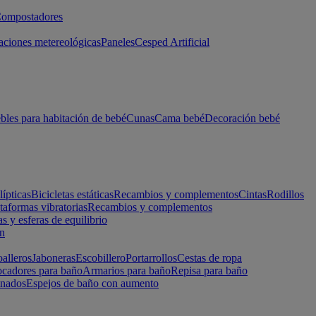
ompostadores
aciones metereológicas
Paneles
Cesped Artificial
les para habitación de bebé
Cunas
Cama bebé
Decoración bebé
lípticas
Bicicletas estáticas
Recambios y complementos
Cintas
Rodillos
taformas vibratorias
Recambios y complementos
s y esferas de equilibrio
ón
alleros
Jaboneras
Escobillero
Portarrollos
Cestas de ropa
cadores para baño
Armarios para baño
Repisa para baño
inados
Espejos de baño con aumento