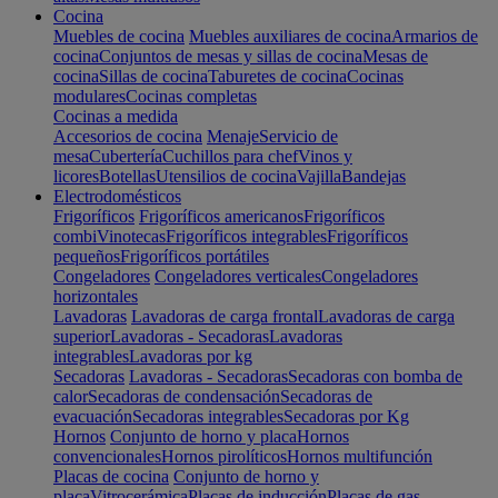
Cocina
Muebles de cocina
Muebles auxiliares de cocina
Armarios de
cocina
Conjuntos de mesas y sillas de cocina
Mesas de
cocina
Sillas de cocina
Taburetes de cocina
Cocinas
modulares
Cocinas completas
Cocinas a medida
Accesorios de cocina
Menaje
Servicio de
mesa
Cubertería
Cuchillos para chef
Vinos y
licores
Botellas
Utensilios de cocina
Vajilla
Bandejas
Electrodomésticos
Frigoríficos
Frigoríficos americanos
Frigoríficos
combi
Vinotecas
Frigoríficos integrables
Frigoríficos
pequeños
Frigoríficos portátiles
Congeladores
Congeladores verticales
Congeladores
horizontales
Lavadoras
Lavadoras de carga frontal
Lavadoras de carga
superior
Lavadoras - Secadoras
Lavadoras
integrables
Lavadoras por kg
Secadoras
Lavadoras - Secadoras
Secadoras con bomba de
calor
Secadoras de condensación
Secadoras de
evacuación
Secadoras integrables
Secadoras por Kg
Hornos
Conjunto de horno y placa
Hornos
convencionales
Hornos pirolíticos
Hornos multifunción
Placas de cocina
Conjunto de horno y
placa
Vitrocerámica
Placas de inducción
Placas de gas