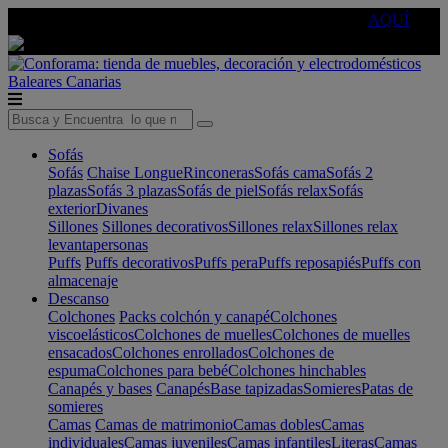
🔵Cambia tu electro con
-10% EXTRA
de descuento ☑️
AQUÍ
Baleares
Canarias
Sofás
Sofás
Chaise Longue
Rinconeras
Sofás cama
Sofás 2
plazas
Sofás 3 plazas
Sofás de piel
Sofás relax
Sofás
exterior
Divanes
Sillones
Sillones decorativos
Sillones relax
Sillones relax
levantapersonas
Puffs
Puffs decorativos
Puffs pera
Puffs reposapiés
Puffs con
almacenaje
Descanso
Colchones
Packs colchón y canapé
Colchones
viscoelásticos
Colchones de muelles
Colchones de muelles
ensacados
Colchones enrollados
Colchones de
espuma
Colchones para bebé
Colchones hinchables
Canapés y bases
Canapés
Base tapizadas
Somieres
Patas de
somieres
Camas
Camas de matrimonio
Camas dobles
Camas
individuales
Camas juveniles
Camas infantiles
Literas
Camas