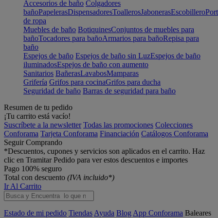
Accesorios de baño
Colgadores
baño
Papeleras
Dispensadores
Toalleros
Jaboneras
Escobillero
Port
de ropa
Muebles de baño
Botiquines
Conjuntos de muebles para
baño
Tocadores para baño
Armarios para baño
Repisa para
baño
Espejos de baño
Espejos de baño sin Luz
Espejos de baño
iluminados
Espejos de baño con aumento
Sanitarios
Bañeras
Lavabos
Mamparas
Grifería
Grifos para cocina
Grifos para ducha
Seguridad de baño
Barras de seguridad para baño
Resumen de tu pedido
¡Tu carrito está vacío!
Suscríbete a la newsletter
Todas las promociones
Colecciones
Conforama
Tarjeta Conforama
Financiación
Catálogos Conforama
Seguir Comprando
*Descuentos, cupones y servicios son aplicados en el carrito. Haz
clic en Tramitar Pedido para ver estos descuentos e importes
Pago 100% seguro
Total con descuento
(IVA incluido*)
Ir Al Carrito
Estado de mi pedido
Tiendas
Ayuda
Blog
App Conforama
Baleares