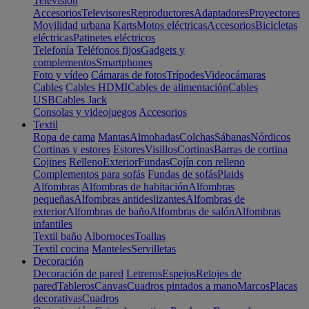
Televisión
Accesorios
Televisores
Reproductores
Adaptadores
Proyectores
Movilidad urbana
Karts
Motos eléctricas
Accesorios
Bicicletas
eléctricas
Patinetes eléctricos
Telefonía
Teléfonos fijos
Gadgets y
complementos
Smartphones
Foto y vídeo
Cámaras de fotos
Trípodes
Videocámaras
Cables
Cables HDMI
Cables de alimentación
Cables
USB
Cables Jack
Consolas y videojuegos
Accesorios
Textil
Ropa de cama
Mantas
Almohadas
Colchas
Sábanas
Nórdicos
Cortinas y estores
Estores
Visillos
Cortinas
Barras de cortina
Cojines
Relleno
Exterior
Fundas
Cojín con relleno
Complementos para sofás
Fundas de sofás
Plaids
Alfombras
Alfombras de habitación
Alfombras
pequeñas
Alfombras antideslizantes
Alfombras de
exterior
Alfombras de baño
Alfombras de salón
Alfombras
infantiles
Textil baño
Albornoces
Toallas
Textil cocina
Manteles
Servilletas
Decoración
Decoración de pared
Letreros
Espejos
Relojes de
pared
Tableros
Canvas
Cuadros pintados a mano
Marcos
Placas
decorativas
Cuadros