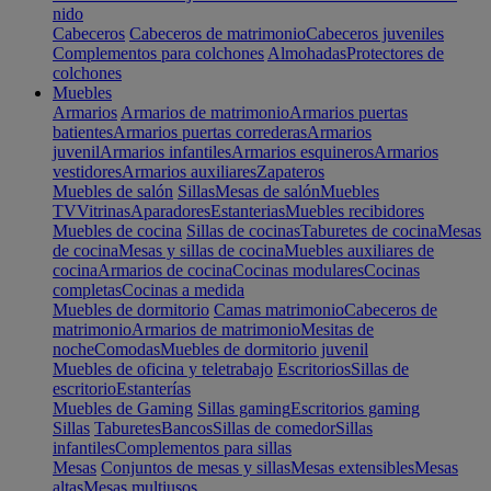
nido
Cabeceros
Cabeceros de matrimonio
Cabeceros juveniles
Complementos para colchones
Almohadas
Protectores de
colchones
Muebles
Armarios
Armarios de matrimonio
Armarios puertas
batientes
Armarios puertas correderas
Armarios
juvenil
Armarios infantiles
Armarios esquineros
Armarios
vestidores
Armarios auxiliares
Zapateros
Muebles de salón
Sillas
Mesas de salón
Muebles
TV
Vitrinas
Aparadores
Estanterias
Muebles recibidores
Muebles de cocina
Sillas de cocinas
Taburetes de cocina
Mesas
de cocina
Mesas y sillas de cocina
Muebles auxiliares de
cocina
Armarios de cocina
Cocinas modulares
Cocinas
completas
Cocinas a medida
Muebles de dormitorio
Camas matrimonio
Cabeceros de
matrimonio
Armarios de matrimonio
Mesitas de
noche
Comodas
Muebles de dormitorio juvenil
Muebles de oficina y teletrabajo
Escritorios
Sillas de
escritorio
Estanterías
Muebles de Gaming
Sillas gaming
Escritorios gaming
Sillas
Taburetes
Bancos
Sillas de comedor
Sillas
infantiles
Complementos para sillas
Mesas
Conjuntos de mesas y sillas
Mesas extensibles
Mesas
altas
Mesas multiusos