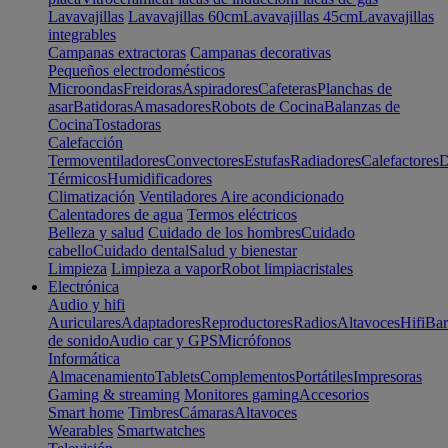
Lavavajillas
Lavavajillas 60cm
Lavavajillas 45cm
Lavavajillas
integrables
Campanas extractoras
Campanas decorativas
Pequeños electrodomésticos
Microondas
Freidoras
Aspiradores
Cafeteras
Planchas de
asar
Batidoras
Amasadores
Robots de Cocina
Balanzas de
Cocina
Tostadoras
Calefacción
Termoventiladores
Convectores
Estufas
Radiadores
Calefactores
D
Térmicos
Humidificadores
Climatización
Ventiladores
Aire acondicionado
Calentadores de agua
Termos eléctricos
Belleza y salud
Cuidado de los hombres
Cuidado
cabello
Cuidado dental
Salud y bienestar
Limpieza
Limpieza a vapor
Robot limpiacristales
Electrónica
Audio y hifi
Auriculares
Adaptadores
Reproductores
Radios
Altavoces
Hifi
Bar
de sonido
Audio car y GPS
Micrófonos
Informática
Almacenamiento
Tablets
Complementos
Portátiles
Impresoras
Gaming & streaming
Monitores gaming
Accesorios
Smart home
Timbres
Cámaras
Altavoces
Wearables
Smartwatches