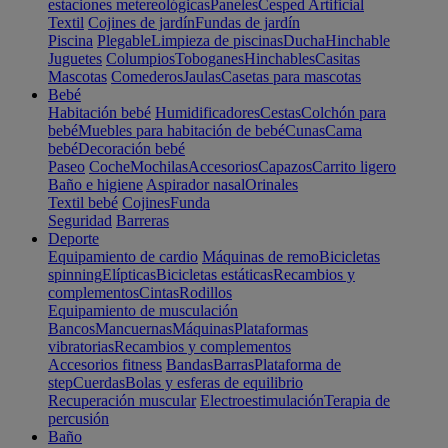
estaciones metereológicas
Paneles
Cesped Artificial
Textil
Cojines de jardín
Fundas de jardín
Piscina
Plegable
Limpieza de piscinas
Ducha
Hinchable
Juguetes
Columpios
Toboganes
Hinchables
Casitas
Mascotas
Comederos
Jaulas
Casetas para mascotas
Bebé
Habitación bebé
Humidificadores
Cestas
Colchón para
bebé
Muebles para habitación de bebé
Cunas
Cama
bebé
Decoración bebé
Paseo
Coche
Mochilas
Accesorios
Capazos
Carrito ligero
Baño e higiene
Aspirador nasal
Orinales
Textil bebé
Cojines
Funda
Seguridad
Barreras
Deporte
Equipamiento de cardio
Máquinas de remo
Bicicletas
spinning
Elípticas
Bicicletas estáticas
Recambios y
complementos
Cintas
Rodillos
Equipamiento de musculación
Bancos
Mancuernas
Máquinas
Plataformas
vibratorias
Recambios y complementos
Accesorios fitness
Bandas
Barras
Plataforma de
step
Cuerdas
Bolas y esferas de equilibrio
Recuperación muscular
Electroestimulación
Terapia de
percusión
Baño