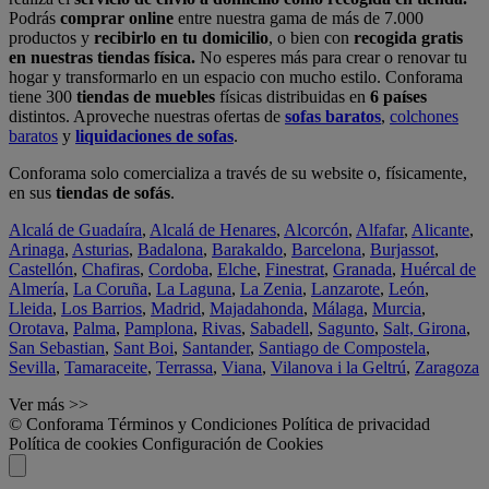
Podrás
comprar online
entre nuestra gama de más de 7.000
productos y
recibirlo en tu domicilio
, o bien con
recogida gratis
en nuestras tiendas física.
No esperes más para crear o renovar tu
hogar y transformarlo en un espacio con mucho estilo. Conforama
tiene 300
tiendas de muebles
físicas distribuidas en
6 países
distintos. Aproveche nuestras ofertas de
sofas baratos
,
colchones
baratos
y
liquidaciones de sofas
.
Conforama solo comercializa a través de su website o, físicamente,
en sus
tiendas de sofás
.
Alcalá de Guadaíra
,
Alcalá de Henares
,
Alcorcón
,
Alfafar
,
Alicante
,
Arinaga
,
Asturias
,
Badalona
,
Barakaldo
,
Barcelona
,
Burjassot
,
Castellón
,
Chafiras
,
Cordoba
,
Elche
,
Finestrat
,
Granada
,
Huércal de
Almería
,
La Coruña
,
La Laguna
,
La Zenia
,
Lanzarote
,
León
,
Lleida
,
Los Barrios
,
Madrid
,
Majadahonda
,
Málaga
,
Murcia
,
Orotava
,
Palma
,
Pamplona
,
Rivas
,
Sabadell
,
Sagunto
,
Salt, Girona
,
San Sebastian
,
Sant Boi
,
Santander
,
Santiago de Compostela
,
Sevilla
,
Tamaraceite
,
Terrassa
,
Viana
,
Vilanova i la Geltrú
,
Zaragoza
Ver más >>
© Conforama
Términos y Condiciones
Política de privacidad
Política de cookies
Configuración de Cookies