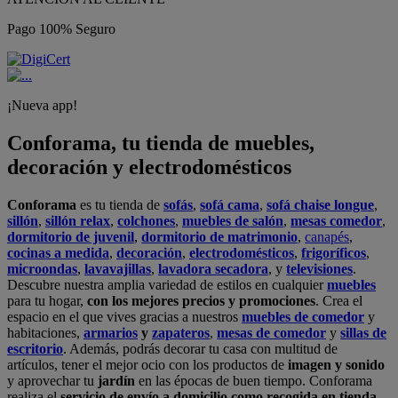
Pago 100% Seguro
¡Nueva app!
Conforama, tu tienda de muebles,
decoración y electrodomésticos
Conforama
es tu tienda de
sofás
,
sofá cama
,
sofá chaise longue
,
sillón
,
sillón relax
,
colchones
,
muebles de salón
,
mesas comedor
,
dormitorio de juvenil
,
dormitorio de matrimonio
,
canapés
,
cocinas a medida
,
decoración
,
electrodomésticos
,
frigoríficos
,
microondas
,
lavavajillas
,
lavadora secadora
, y
televisiones
.
Descubre nuestra amplia variedad de estilos en cualquier
muebles
para tu hogar,
con los mejores precios y promociones
. Crea el
espacio en el que vives gracias a nuestros
muebles de comedor
y
habitaciones,
armarios
y
zapateros
,
mesas de comedor
y
sillas de
escritorio
. Además, podrás decorar tu casa con multitud de
artículos, tener el mejor ocio con los productos de
imagen y sonido
y aprovechar tu
jardín
en las épocas de buen tiempo. Conforama
realiza el
servicio de envío a domicilio como recogida en tienda.