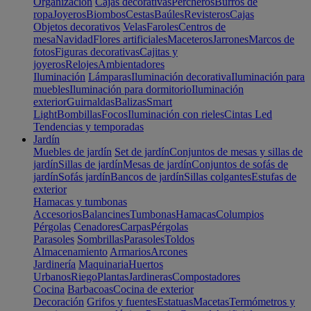
Organización
Cajas decorativas
Percheros
Burros de
ropa
Joyeros
Biombos
Cestas
Baúles
Revisteros
Cajas
Objetos decorativos
Velas
Faroles
Centros de
mesa
Navidad
Flores artificiales
Maceteros
Jarrones
Marcos de
fotos
Figuras decorativas
Cajitas y
joyeros
Relojes
Ambientadores
Iluminación
Lámparas
Iluminación decorativa
Iluminación para
muebles
Iluminación para dormitorio
Iluminación
exterior
Guirnaldas
Balizas
Smart
Light
Bombillas
Focos
Iluminación con rieles
Cintas Led
Tendencias y temporadas
Jardín
Muebles de jardín
Set de jardín
Conjuntos de mesas y sillas de
jardín
Sillas de jardín
Mesas de jardín
Conjuntos de sofás de
jardín
Sofás jardín
Bancos de jardín
Sillas colgantes
Estufas de
exterior
Hamacas y tumbonas
Accesorios
Balancines
Tumbonas
Hamacas
Columpios
Pérgolas
Cenadores
Carpas
Pérgolas
Parasoles
Sombrillas
Parasoles
Toldos
Almacenamiento
Armarios
Arcones
Jardinería
Maquinaria
Huertos
Urbanos
Riego
Plantas
Jardineras
Compostadores
Cocina
Barbacoas
Cocina de exterior
Decoración
Grifos y fuentes
Estatuas
Macetas
Termómetros y