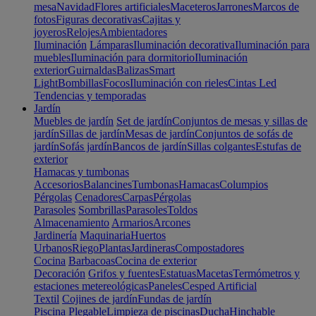
mesa
Navidad
Flores artificiales
Maceteros
Jarrones
Marcos de
fotos
Figuras decorativas
Cajitas y
joyeros
Relojes
Ambientadores
Iluminación
Lámparas
Iluminación decorativa
Iluminación para
muebles
Iluminación para dormitorio
Iluminación
exterior
Guirnaldas
Balizas
Smart
Light
Bombillas
Focos
Iluminación con rieles
Cintas Led
Tendencias y temporadas
Jardín
Muebles de jardín
Set de jardín
Conjuntos de mesas y sillas de
jardín
Sillas de jardín
Mesas de jardín
Conjuntos de sofás de
jardín
Sofás jardín
Bancos de jardín
Sillas colgantes
Estufas de
exterior
Hamacas y tumbonas
Accesorios
Balancines
Tumbonas
Hamacas
Columpios
Pérgolas
Cenadores
Carpas
Pérgolas
Parasoles
Sombrillas
Parasoles
Toldos
Almacenamiento
Armarios
Arcones
Jardinería
Maquinaria
Huertos
Urbanos
Riego
Plantas
Jardineras
Compostadores
Cocina
Barbacoas
Cocina de exterior
Decoración
Grifos y fuentes
Estatuas
Macetas
Termómetros y
estaciones metereológicas
Paneles
Cesped Artificial
Textil
Cojines de jardín
Fundas de jardín
Piscina
Plegable
Limpieza de piscinas
Ducha
Hinchable