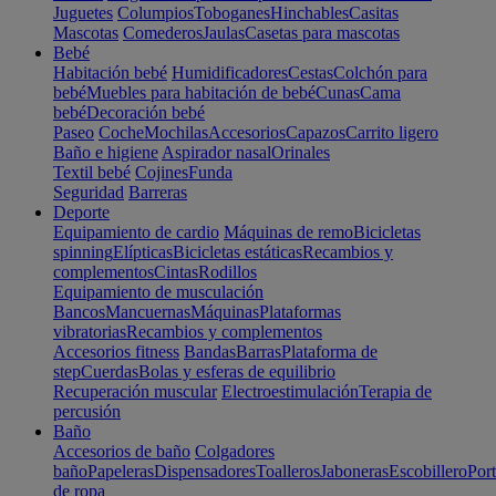
Juguetes
Columpios
Toboganes
Hinchables
Casitas
Mascotas
Comederos
Jaulas
Casetas para mascotas
Bebé
Habitación bebé
Humidificadores
Cestas
Colchón para
bebé
Muebles para habitación de bebé
Cunas
Cama
bebé
Decoración bebé
Paseo
Coche
Mochilas
Accesorios
Capazos
Carrito ligero
Baño e higiene
Aspirador nasal
Orinales
Textil bebé
Cojines
Funda
Seguridad
Barreras
Deporte
Equipamiento de cardio
Máquinas de remo
Bicicletas
spinning
Elípticas
Bicicletas estáticas
Recambios y
complementos
Cintas
Rodillos
Equipamiento de musculación
Bancos
Mancuernas
Máquinas
Plataformas
vibratorias
Recambios y complementos
Accesorios fitness
Bandas
Barras
Plataforma de
step
Cuerdas
Bolas y esferas de equilibrio
Recuperación muscular
Electroestimulación
Terapia de
percusión
Baño
Accesorios de baño
Colgadores
baño
Papeleras
Dispensadores
Toalleros
Jaboneras
Escobillero
Port
de ropa