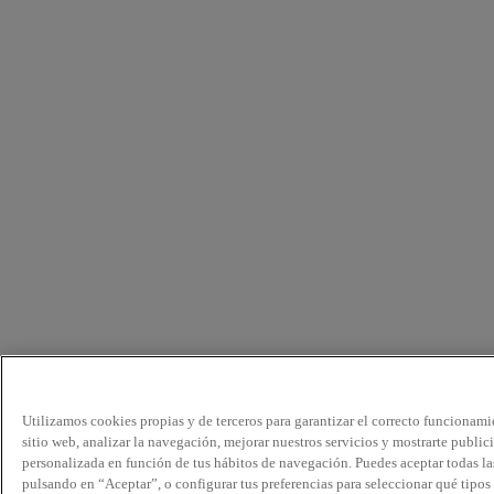
Utilizamos cookies propias y de terceros para garantizar el correcto funcionami
sitio web, analizar la navegación, mejorar nuestros servicios y mostrarte public
personalizada en función de tus hábitos de navegación. Puedes aceptar todas la
pulsando en “Aceptar”, o configurar tus preferencias para seleccionar qué tipos