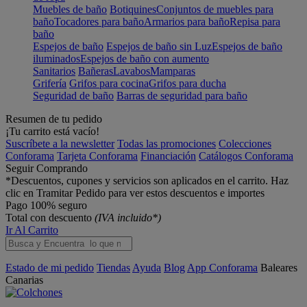
Muebles de baño
Botiquines
Conjuntos de muebles para
baño
Tocadores para baño
Armarios para baño
Repisa para
baño
Espejos de baño
Espejos de baño sin Luz
Espejos de baño
iluminados
Espejos de baño con aumento
Sanitarios
Bañeras
Lavabos
Mamparas
Grifería
Grifos para cocina
Grifos para ducha
Seguridad de baño
Barras de seguridad para baño
Resumen de tu pedido
¡Tu carrito está vacío!
Suscríbete a la newsletter
Todas las promociones
Colecciones
Conforama
Tarjeta Conforama
Financiación
Catálogos Conforama
Seguir Comprando
*Descuentos, cupones y servicios son aplicados en el carrito. Haz
clic en Tramitar Pedido para ver estos descuentos e importes
Pago 100% seguro
Total con descuento
(IVA incluido*)
Ir Al Carrito
Estado de mi pedido
Tiendas
Ayuda
Blog
App Conforama
Baleares
Canarias