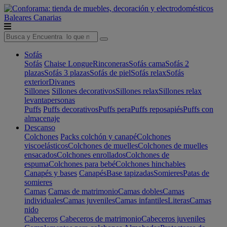
Baleares
Canarias
Sofás
Sofás
Chaise Longue
Rinconeras
Sofás cama
Sofás 2
plazas
Sofás 3 plazas
Sofás de piel
Sofás relax
Sofás
exterior
Divanes
Sillones
Sillones decorativos
Sillones relax
Sillones relax
levantapersonas
Puffs
Puffs decorativos
Puffs pera
Puffs reposapiés
Puffs con
almacenaje
Descanso
Colchones
Packs colchón y canapé
Colchones
viscoelásticos
Colchones de muelles
Colchones de muelles
ensacados
Colchones enrollados
Colchones de
espuma
Colchones para bebé
Colchones hinchables
Canapés y bases
Canapés
Base tapizadas
Somieres
Patas de
somieres
Camas
Camas de matrimonio
Camas dobles
Camas
individuales
Camas juveniles
Camas infantiles
Literas
Camas
nido
Cabeceros
Cabeceros de matrimonio
Cabeceros juveniles