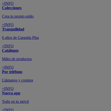
+INFO
Colecciones
Crea tu propio estilo
+INFO
Tranquilidad
6 años de Garantía Plus
+INFO
Catálogos
Miles de productos
+INFO
Por teléfono
Llámanos y compra
+INFO
Nueva app
Todo en tu móvil
+INFO