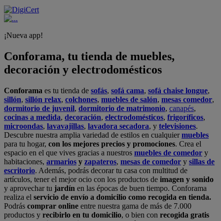
¡Nueva app!
Conforama, tu tienda de muebles,
decoración y electrodomésticos
Conforama
es tu tienda de
sofás
,
sofá cama
,
sofá chaise longue
,
sillón
,
sillón relax
,
colchones
,
muebles de salón
,
mesas comedor
,
dormitorio de juvenil
,
dormitorio de matrimonio
,
canapés
,
cocinas a medida
,
decoración
,
electrodomésticos
,
frigoríficos
,
microondas
,
lavavajillas
,
lavadora secadora
, y
televisiones
.
Descubre nuestra amplia variedad de estilos en cualquier
muebles
para tu hogar,
con los mejores precios y promociones
. Crea el
espacio en el que vives gracias a nuestros
muebles de comedor
y
habitaciones,
armarios
y
zapateros
,
mesas de comedor
y
sillas de
escritorio
. Además, podrás decorar tu casa con multitud de
artículos, tener el mejor ocio con los productos de
imagen y sonido
y aprovechar tu
jardín
en las épocas de buen tiempo. Conforama
realiza el
servicio de envío a domicilio como recogida en tienda.
Podrás
comprar online
entre nuestra gama de más de 7.000
productos y
recibirlo en tu domicilio
, o bien con
recogida gratis