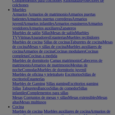
Complementos para colchones
Almohadas
Protectores de
colchones
Muebles
Armarios
Armarios de matrimonio
Armarios puertas
batientes
Armarios puertas correderas
Armarios
juvenil
Armarios infantiles
Armarios esquineros
Armarios
vestidores
Armarios auxiliares
Zapateros
Muebles de salón
Sillas
Mesas de salón
Muebles
TV
Vitrinas
Aparadores
Estanterias
Muebles recibidores
Muebles de cocina
Sillas de cocinas
Taburetes de cocina
Mesas
de cocina
Mesas y sillas de cocina
Muebles auxiliares de
cocina
Armarios de cocina
Cocinas modulares
Cocinas
completas
Cocinas a medida
Muebles de dormitorio
Camas matrimonio
Cabeceros de
matrimonio
Armarios de matrimonio
Mesitas de
noche
Comodas
Muebles de dormitorio juvenil
Muebles de oficina y teletrabajo
Escritorios
Sillas de
escritorio
Estanterías
Muebles de Gaming
Sillas gaming
Escritorios gaming
Sillas
Taburetes
Bancos
Sillas de comedor
Sillas
infantiles
Complementos para sillas
Mesas
Conjuntos de mesas y sillas
Mesas extensibles
Mesas
altas
Mesas multiusos
Cocina
Muebles de cocina
Muebles auxiliares de cocina
Armarios de