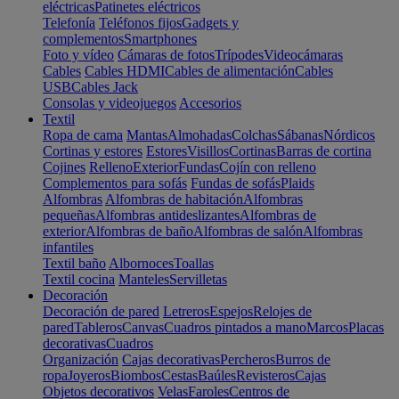
eléctricas
Patinetes eléctricos
Telefonía
Teléfonos fijos
Gadgets y
complementos
Smartphones
Foto y vídeo
Cámaras de fotos
Trípodes
Videocámaras
Cables
Cables HDMI
Cables de alimentación
Cables
USB
Cables Jack
Consolas y videojuegos
Accesorios
Textil
Ropa de cama
Mantas
Almohadas
Colchas
Sábanas
Nórdicos
Cortinas y estores
Estores
Visillos
Cortinas
Barras de cortina
Cojines
Relleno
Exterior
Fundas
Cojín con relleno
Complementos para sofás
Fundas de sofás
Plaids
Alfombras
Alfombras de habitación
Alfombras
pequeñas
Alfombras antideslizantes
Alfombras de
exterior
Alfombras de baño
Alfombras de salón
Alfombras
infantiles
Textil baño
Albornoces
Toallas
Textil cocina
Manteles
Servilletas
Decoración
Decoración de pared
Letreros
Espejos
Relojes de
pared
Tableros
Canvas
Cuadros pintados a mano
Marcos
Placas
decorativas
Cuadros
Organización
Cajas decorativas
Percheros
Burros de
ropa
Joyeros
Biombos
Cestas
Baúles
Revisteros
Cajas
Objetos decorativos
Velas
Faroles
Centros de