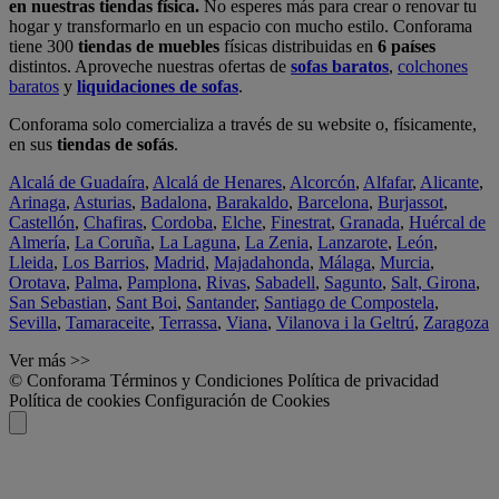
en nuestras tiendas física.
No esperes más para crear o renovar tu
hogar y transformarlo en un espacio con mucho estilo. Conforama
tiene 300
tiendas de muebles
físicas distribuidas en
6 países
distintos. Aproveche nuestras ofertas de
sofas baratos
,
colchones
baratos
y
liquidaciones de sofas
.
Conforama solo comercializa a través de su website o, físicamente,
en sus
tiendas de sofás
.
Alcalá de Guadaíra
,
Alcalá de Henares
,
Alcorcón
,
Alfafar
,
Alicante
,
Arinaga
,
Asturias
,
Badalona
,
Barakaldo
,
Barcelona
,
Burjassot
,
Castellón
,
Chafiras
,
Cordoba
,
Elche
,
Finestrat
,
Granada
,
Huércal de
Almería
,
La Coruña
,
La Laguna
,
La Zenia
,
Lanzarote
,
León
,
Lleida
,
Los Barrios
,
Madrid
,
Majadahonda
,
Málaga
,
Murcia
,
Orotava
,
Palma
,
Pamplona
,
Rivas
,
Sabadell
,
Sagunto
,
Salt, Girona
,
San Sebastian
,
Sant Boi
,
Santander
,
Santiago de Compostela
,
Sevilla
,
Tamaraceite
,
Terrassa
,
Viana
,
Vilanova i la Geltrú
,
Zaragoza
Ver más >>
© Conforama
Términos y Condiciones
Política de privacidad
Política de cookies
Configuración de Cookies