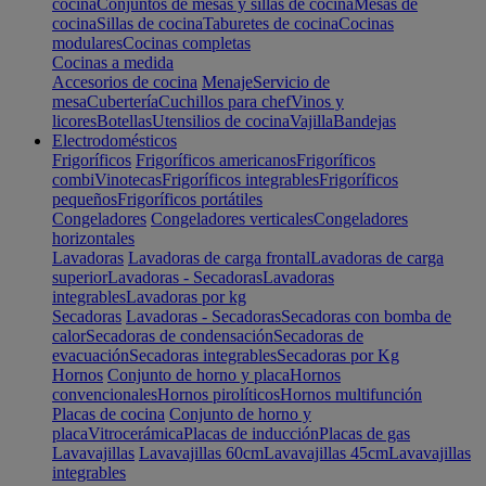
cocina
Conjuntos de mesas y sillas de cocina
Mesas de
cocina
Sillas de cocina
Taburetes de cocina
Cocinas
modulares
Cocinas completas
Cocinas a medida
Accesorios de cocina
Menaje
Servicio de
mesa
Cubertería
Cuchillos para chef
Vinos y
licores
Botellas
Utensilios de cocina
Vajilla
Bandejas
Electrodomésticos
Frigoríficos
Frigoríficos americanos
Frigoríficos
combi
Vinotecas
Frigoríficos integrables
Frigoríficos
pequeños
Frigoríficos portátiles
Congeladores
Congeladores verticales
Congeladores
horizontales
Lavadoras
Lavadoras de carga frontal
Lavadoras de carga
superior
Lavadoras - Secadoras
Lavadoras
integrables
Lavadoras por kg
Secadoras
Lavadoras - Secadoras
Secadoras con bomba de
calor
Secadoras de condensación
Secadoras de
evacuación
Secadoras integrables
Secadoras por Kg
Hornos
Conjunto de horno y placa
Hornos
convencionales
Hornos pirolíticos
Hornos multifunción
Placas de cocina
Conjunto de horno y
placa
Vitrocerámica
Placas de inducción
Placas de gas
Lavavajillas
Lavavajillas 60cm
Lavavajillas 45cm
Lavavajillas
integrables