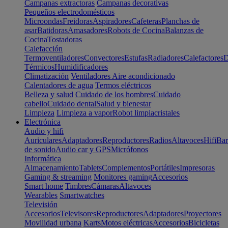
Campanas extractoras
Campanas decorativas
Pequeños electrodomésticos
Microondas
Freidoras
Aspiradores
Cafeteras
Planchas de
asar
Batidoras
Amasadores
Robots de Cocina
Balanzas de
Cocina
Tostadoras
Calefacción
Termoventiladores
Convectores
Estufas
Radiadores
Calefactores
D
Térmicos
Humidificadores
Climatización
Ventiladores
Aire acondicionado
Calentadores de agua
Termos eléctricos
Belleza y salud
Cuidado de los hombres
Cuidado
cabello
Cuidado dental
Salud y bienestar
Limpieza
Limpieza a vapor
Robot limpiacristales
Electrónica
Audio y hifi
Auriculares
Adaptadores
Reproductores
Radios
Altavoces
Hifi
Bar
de sonido
Audio car y GPS
Micrófonos
Informática
Almacenamiento
Tablets
Complementos
Portátiles
Impresoras
Gaming & streaming
Monitores gaming
Accesorios
Smart home
Timbres
Cámaras
Altavoces
Wearables
Smartwatches
Televisión
Accesorios
Televisores
Reproductores
Adaptadores
Proyectores
Movilidad urbana
Karts
Motos eléctricas
Accesorios
Bicicletas