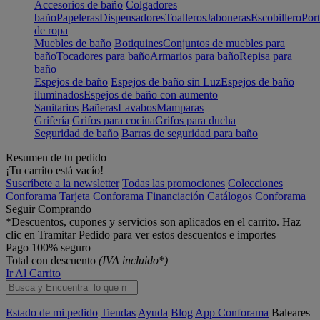
Accesorios de baño
Colgadores
baño
Papeleras
Dispensadores
Toalleros
Jaboneras
Escobillero
Port
de ropa
Muebles de baño
Botiquines
Conjuntos de muebles para
baño
Tocadores para baño
Armarios para baño
Repisa para
baño
Espejos de baño
Espejos de baño sin Luz
Espejos de baño
iluminados
Espejos de baño con aumento
Sanitarios
Bañeras
Lavabos
Mamparas
Grifería
Grifos para cocina
Grifos para ducha
Seguridad de baño
Barras de seguridad para baño
Resumen de tu pedido
¡Tu carrito está vacío!
Suscríbete a la newsletter
Todas las promociones
Colecciones
Conforama
Tarjeta Conforama
Financiación
Catálogos Conforama
Seguir Comprando
*Descuentos, cupones y servicios son aplicados en el carrito. Haz
clic en Tramitar Pedido para ver estos descuentos e importes
Pago 100% seguro
Total con descuento
(IVA incluido*)
Ir Al Carrito
Estado de mi pedido
Tiendas
Ayuda
Blog
App Conforama
Baleares