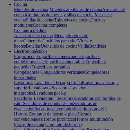
Cocina
Muebles de cocina
Muebles auxiliares de cocina
Armarios de
cocina
Conjuntos de mesas y sillas de cocina
Mesas de
cocina
Sillas de cocina
Taburetes de cocina
Cocinas
modulares
Cocinas completas
Cocinas a medida
Accesorios de cocina
Menaje
Servicio de
mesa
Cubertería
Cuchillos para chef
Vinos y
licores
Botellas
Utensilios de cocina
Vajilla
Bandejas
Electrodomésticos
Frigoríficos
Frigoríficos americanos
Frigoríficos
combi
Vinotecas
Frigoríficos integrables
Frigoríficos
pequeños
Frigoríficos portátiles
Congeladores
Congeladores verticales
Congeladores
horizontales
Lavadoras
Lavadoras de carga frontal
Lavadoras de carga
superior
Lavadoras - Secadoras
Lavadoras
integrables
Lavadoras por kg
Secadoras
Lavadoras - Secadoras
Secadoras con bomba de
calor
Secadoras de condensación
Secadoras de
evacuación
Secadoras integrables
Secadoras por Kg
Hornos
Conjunto de horno y placa
Hornos
convencionales
Hornos pirolíticos
Hornos multifunción
Placas de cocina
Conjunto de horno y
placa
Vitrocerámica
Placas de inducción
Placas de gas