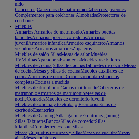
nido
Cabeceros
Cabeceros de matrimonio
Cabeceros juveniles
Complementos para colchones
Almohadas
Protectores de
colchones
Muebles
Armarios
Armarios de matrimonio
Armarios puertas
batientes
Armarios puertas correderas
Armarios
juvenil
Armarios infantiles
Armarios esquineros
Armarios
vestidores
Armarios auxiliares
Zapateros
Muebles de salón
Sillas
Mesas de salón
Muebles
TV
Vitrinas
Aparadores
Estanterias
Muebles recibidores
Muebles de cocina
Sillas de cocinas
Taburetes de cocina
Mesas
de cocina
Mesas y sillas de cocina
Muebles auxiliares de
cocina
Armarios de cocina
Cocinas modulares
Cocinas
completas
Cocinas a medida
Muebles de dormitorio
Camas matrimonio
Cabeceros de
matrimonio
Armarios de matrimonio
Mesitas de
noche
Comodas
Muebles de dormitorio juvenil
Muebles de oficina y teletrabajo
Escritorios
Sillas de
escritorio
Estanterías
Muebles de Gaming
Sillas gaming
Escritorios gaming
Sillas
Taburetes
Bancos
Sillas de comedor
Sillas
infantiles
Complementos para sillas
Mesas
Conjuntos de mesas y sillas
Mesas extensibles
Mesas
altas
Mesas multiusos