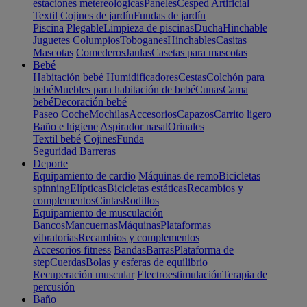
estaciones metereológicas
Paneles
Cesped Artificial
Textil
Cojines de jardín
Fundas de jardín
Piscina
Plegable
Limpieza de piscinas
Ducha
Hinchable
Juguetes
Columpios
Toboganes
Hinchables
Casitas
Mascotas
Comederos
Jaulas
Casetas para mascotas
Bebé
Habitación bebé
Humidificadores
Cestas
Colchón para
bebé
Muebles para habitación de bebé
Cunas
Cama
bebé
Decoración bebé
Paseo
Coche
Mochilas
Accesorios
Capazos
Carrito ligero
Baño e higiene
Aspirador nasal
Orinales
Textil bebé
Cojines
Funda
Seguridad
Barreras
Deporte
Equipamiento de cardio
Máquinas de remo
Bicicletas
spinning
Elípticas
Bicicletas estáticas
Recambios y
complementos
Cintas
Rodillos
Equipamiento de musculación
Bancos
Mancuernas
Máquinas
Plataformas
vibratorias
Recambios y complementos
Accesorios fitness
Bandas
Barras
Plataforma de
step
Cuerdas
Bolas y esferas de equilibrio
Recuperación muscular
Electroestimulación
Terapia de
percusión
Baño