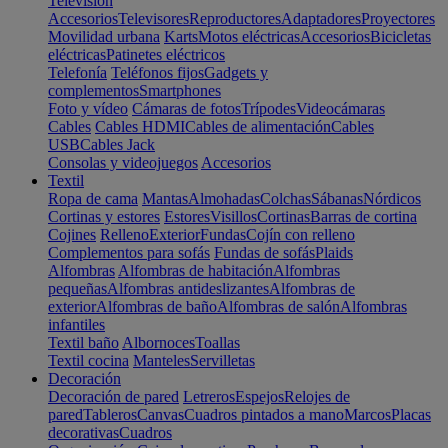
Televisión
Accesorios
Televisores
Reproductores
Adaptadores
Proyectores
Movilidad urbana
Karts
Motos eléctricas
Accesorios
Bicicletas
eléctricas
Patinetes eléctricos
Telefonía
Teléfonos fijos
Gadgets y
complementos
Smartphones
Foto y vídeo
Cámaras de fotos
Trípodes
Videocámaras
Cables
Cables HDMI
Cables de alimentación
Cables
USB
Cables Jack
Consolas y videojuegos
Accesorios
Textil
Ropa de cama
Mantas
Almohadas
Colchas
Sábanas
Nórdicos
Cortinas y estores
Estores
Visillos
Cortinas
Barras de cortina
Cojines
Relleno
Exterior
Fundas
Cojín con relleno
Complementos para sofás
Fundas de sofás
Plaids
Alfombras
Alfombras de habitación
Alfombras
pequeñas
Alfombras antideslizantes
Alfombras de
exterior
Alfombras de baño
Alfombras de salón
Alfombras
infantiles
Textil baño
Albornoces
Toallas
Textil cocina
Manteles
Servilletas
Decoración
Decoración de pared
Letreros
Espejos
Relojes de
pared
Tableros
Canvas
Cuadros pintados a mano
Marcos
Placas
decorativas
Cuadros