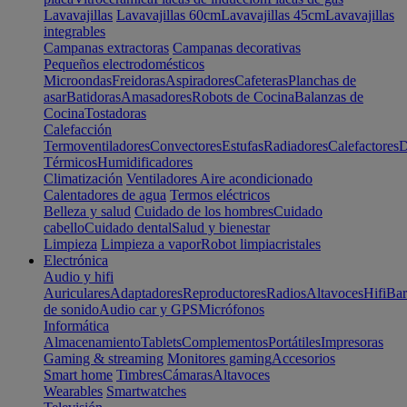
Lavavajillas
Lavavajillas 60cm
Lavavajillas 45cm
Lavavajillas
integrables
Campanas extractoras
Campanas decorativas
Pequeños electrodomésticos
Microondas
Freidoras
Aspiradores
Cafeteras
Planchas de
asar
Batidoras
Amasadores
Robots de Cocina
Balanzas de
Cocina
Tostadoras
Calefacción
Termoventiladores
Convectores
Estufas
Radiadores
Calefactores
D
Térmicos
Humidificadores
Climatización
Ventiladores
Aire acondicionado
Calentadores de agua
Termos eléctricos
Belleza y salud
Cuidado de los hombres
Cuidado
cabello
Cuidado dental
Salud y bienestar
Limpieza
Limpieza a vapor
Robot limpiacristales
Electrónica
Audio y hifi
Auriculares
Adaptadores
Reproductores
Radios
Altavoces
Hifi
Bar
de sonido
Audio car y GPS
Micrófonos
Informática
Almacenamiento
Tablets
Complementos
Portátiles
Impresoras
Gaming & streaming
Monitores gaming
Accesorios
Smart home
Timbres
Cámaras
Altavoces
Wearables
Smartwatches