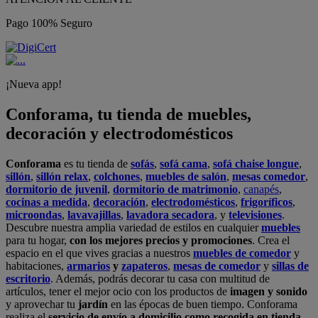
Pago 100% Seguro
¡Nueva app!
Conforama, tu tienda de muebles,
decoración y electrodomésticos
Conforama
es tu tienda de
sofás
,
sofá cama
,
sofá chaise longue
,
sillón
,
sillón relax
,
colchones
,
muebles de salón
,
mesas comedor
,
dormitorio de juvenil
,
dormitorio de matrimonio
,
canapés
,
cocinas a medida
,
decoración
,
electrodomésticos
,
frigoríficos
,
microondas
,
lavavajillas
,
lavadora secadora
, y
televisiones
.
Descubre nuestra amplia variedad de estilos en cualquier
muebles
para tu hogar,
con los mejores precios y promociones
. Crea el
espacio en el que vives gracias a nuestros
muebles de comedor
y
habitaciones,
armarios
y
zapateros
,
mesas de comedor
y
sillas de
escritorio
. Además, podrás decorar tu casa con multitud de
artículos, tener el mejor ocio con los productos de
imagen y sonido
y aprovechar tu
jardín
en las épocas de buen tiempo. Conforama
realiza el
servicio de envío a domicilio como recogida en tienda.