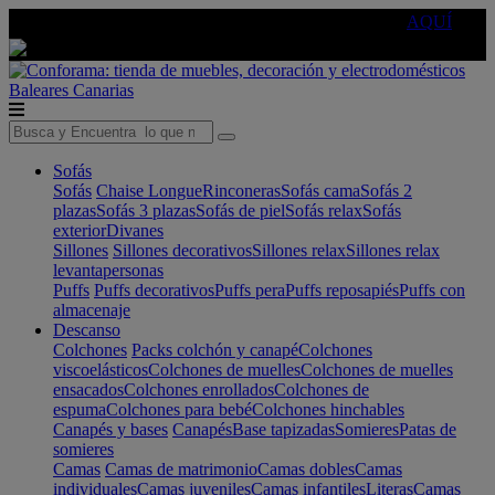
🔵Cambia tu electro con
-10% EXTRA
de descuento ☑️
AQUÍ
Baleares
Canarias
Sofás
Sofás
Chaise Longue
Rinconeras
Sofás cama
Sofás 2
plazas
Sofás 3 plazas
Sofás de piel
Sofás relax
Sofás
exterior
Divanes
Sillones
Sillones decorativos
Sillones relax
Sillones relax
levantapersonas
Puffs
Puffs decorativos
Puffs pera
Puffs reposapiés
Puffs con
almacenaje
Descanso
Colchones
Packs colchón y canapé
Colchones
viscoelásticos
Colchones de muelles
Colchones de muelles
ensacados
Colchones enrollados
Colchones de
espuma
Colchones para bebé
Colchones hinchables
Canapés y bases
Canapés
Base tapizadas
Somieres
Patas de
somieres
Camas
Camas de matrimonio
Camas dobles
Camas
individuales
Camas juveniles
Camas infantiles
Literas
Camas