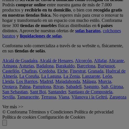
Podrás
comprar online
entre nuestra gama de más de 7.000
productos y
recibirlo en tu domicilio
, o bien con
recogida gratis
en nuestras tiendas física.
No esperes más para crear o renovar tu
hogar y transformarlo en un espacio con mucho estilo. Conforama
tiene 300
tiendas de muebles
físicas distribuidas en
6 países
distintos. Aproveche nuestras ofertas de
sofas baratos
,
colchones
baratos
y
liquidaciones de sofas
.
Conforama solo comercializa a través de su website o, físicamente,
en sus
tiendas de sofás
.
Alcalá de Guadaíra
,
Alcalá de Henares
,
Alcorcón
,
Alfafar
,
Alicante
,
Arinaga
,
Asturias
,
Badalona
,
Barakaldo
,
Barcelona
,
Burjassot
,
Castellón
,
Chafiras
,
Cordoba
,
Elche
,
Finestrat
,
Granada
,
Huércal de
Almería
,
La Coruña
,
La Laguna
,
La Zenia
,
Lanzarote
,
León
,
Lleida
,
Los Barrios
,
Madrid
,
Majadahonda
,
Málaga
,
Murcia
,
Orotava
,
Palma
,
Pamplona
,
Rivas
,
Sabadell
,
Sagunto
,
Salt, Girona
,
San Sebastian
,
Sant Boi
,
Santander
,
Santiago de Compostela
,
Sevilla
,
Tamaraceite
,
Terrassa
,
Viana
,
Vilanova i la Geltrú
,
Zaragoza
Ver más >>
© Conforama
Términos y Condiciones
Política de privacidad
Política de cookies
Configuración de Cookies