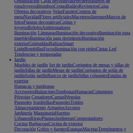
Organización
Cajas decorativas
Percheros
Burros de
ropa
Joyeros
Biombos
Cestas
Baúles
Revisteros
Cajas
Objetos decorativos
Velas
Faroles
Centros de
mesa
Navidad
Flores artificiales
Maceteros
Jarrones
Marcos de
fotos
Figuras decorativas
Cajitas y
joyeros
Relojes
Ambientadores
Iluminación
Lámparas
Iluminación decorativa
Iluminación para
muebles
Iluminación para dormitorio
Iluminación
exterior
Guirnaldas
Balizas
Smart
Light
Bombillas
Focos
Iluminación con rieles
Cintas Led
Tendencias y temporadas
Jardín
Muebles de jardín
Set de jardín
Conjuntos de mesas y sillas de
jardín
Sillas de jardín
Mesas de jardín
Conjuntos de sofás de
jardín
Sofás jardín
Bancos de jardín
Sillas colgantes
Estufas de
exterior
Hamacas y tumbonas
Accesorios
Balancines
Tumbonas
Hamacas
Columpios
Pérgolas
Cenadores
Carpas
Pérgolas
Parasoles
Sombrillas
Parasoles
Toldos
Almacenamiento
Armarios
Arcones
Jardinería
Maquinaria
Huertos
Urbanos
Riego
Plantas
Jardineras
Compostadores
Cocina
Barbacoas
Cocina de exterior
Decoración
Grifos y fuentes
Estatuas
Macetas
Termómetros y