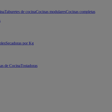
ina
Taburetes de cocina
Cocinas modulares
Cocinas completas
s
bles
Secadoras por Kg
as de Cocina
Tostadoras