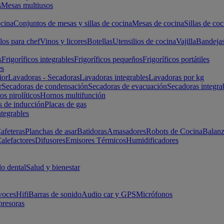
s
Mesas multiusos
cina
Conjuntos de mesas y sillas de cocina
Mesas de cocina
Sillas de coc
los para chef
Vinos y licores
Botellas
Utensilios de cocina
Vajilla
Bandeja
s
Frigoríficos integrables
Frigoríficos pequeños
Frigoríficos portátiles
es
ior
Lavadoras - Secadoras
Lavadoras integrables
Lavadoras por kg
r
Secadoras de condensación
Secadoras de evacuación
Secadoras integra
s pirolíticos
Hornos multifunción
s de inducción
Placas de gas
ntegrables
afeteras
Planchas de asar
Batidoras
Amasadores
Robots de Cocina
Balanz
alefactores
Difusores
Emisores Térmicos
Humidificadores
o dental
Salud y bienestar
voces
Hifi
Barras de sonido
Audio car y GPS
Micrófonos
presoras