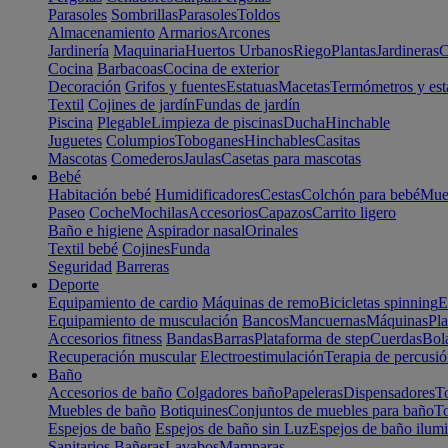
Parasoles
Sombrillas
Parasoles
Toldos
Almacenamiento
Armarios
Arcones
Jardinería
Maquinaria
Huertos Urbanos
Riego
Plantas
Jardineras
C
Cocina
Barbacoas
Cocina de exterior
Decoración
Grifos y fuentes
Estatuas
Macetas
Termómetros y est
Textil
Cojines de jardín
Fundas de jardín
Piscina
Plegable
Limpieza de piscinas
Ducha
Hinchable
Juguetes
Columpios
Toboganes
Hinchables
Casitas
Mascotas
Comederos
Jaulas
Casetas para mascotas
Bebé
Habitación bebé
Humidificadores
Cestas
Colchón para bebé
Mueb
Paseo
Coche
Mochilas
Accesorios
Capazos
Carrito ligero
Baño e higiene
Aspirador nasal
Orinales
Textil bebé
Cojines
Funda
Seguridad
Barreras
Deporte
Equipamiento de cardio
Máquinas de remo
Bicicletas spinning
E
Equipamiento de musculación
Bancos
Mancuernas
Máquinas
Pla
Accesorios fitness
Bandas
Barras
Plataforma de step
Cuerdas
Bola
Recuperación muscular
Electroestimulación
Terapia de percusi
Baño
Accesorios de baño
Colgadores baño
Papeleras
Dispensadores
To
Muebles de baño
Botiquines
Conjuntos de muebles para baño
To
Espejos de baño
Espejos de baño sin Luz
Espejos de baño ilum
Sanitarios
Bañeras
Lavabos
Mamparas