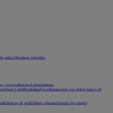
de salón
Alfombras infantiles
as y joyeros
Relojes
Ambientadores
zas
Smart Light
Bombillas
Focos
Iluminación con rieles
Cintas Led
ardín
Bancos de jardín
Sillas colgantes
Estufas de exterior