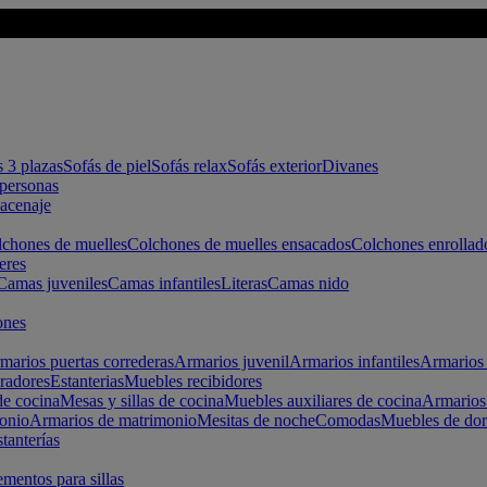
s 3 plazas
Sofás de piel
Sofás relax
Sofás exterior
Divanes
apersonas
macenaje
chones de muelles
Colchones de muelles ensacados
Colchones enrollad
eres
Camas juveniles
Camas infantiles
Literas
Camas nido
ones
marios puertas correderas
Armarios juvenil
Armarios infantiles
Armarios 
radores
Estanterias
Muebles recibidores
e cocina
Mesas y sillas de cocina
Muebles auxiliares de cocina
Armarios
onio
Armarios de matrimonio
Mesitas de noche
Comodas
Muebles de dor
tanterías
entos para sillas