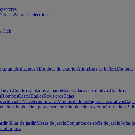
oyectores
éctricas
Patinetes eléctricos
s Jack
ras antideslizantes
Alfombras de exterior
Alfombras de baño
Alfombras 
Canvas
Cuadros pintados a mano
Marcos
Placas decorativas
Cuadros
s
Biombos
Cestas
Baúles
Revisteros
Cajas
s artificiales
Maceteros
Jarrones
Marcos de fotos
Figuras decorativas
Cajit
muebles
Iluminación para dormitorio
Iluminación exterior
Guirnaldas
Bali
ardín
Sillas de jardín
Mesas de jardín
Conjuntos de sofás de jardín
Sofás j
s
Columpios