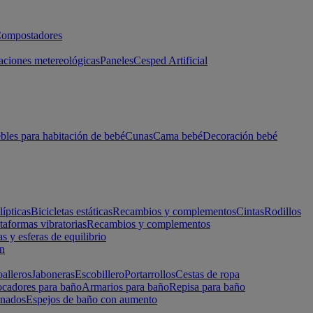
ompostadores
aciones metereológicas
Paneles
Cesped Artificial
les para habitación de bebé
Cunas
Cama bebé
Decoración bebé
lípticas
Bicicletas estáticas
Recambios y complementos
Cintas
Rodillos
taformas vibratorias
Recambios y complementos
s y esferas de equilibrio
ón
alleros
Jaboneras
Escobillero
Portarrollos
Cestas de ropa
cadores para baño
Armarios para baño
Repisa para baño
inados
Espejos de baño con aumento