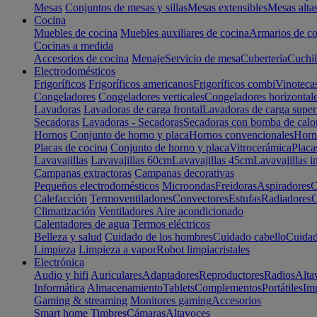
Mesas
Conjuntos de mesas y sillas
Mesas extensibles
Mesas alta
Cocina
Muebles de cocina
Muebles auxiliares de cocina
Armarios de co
Cocinas a medida
Accesorios de cocina
Menaje
Servicio de mesa
Cubertería
Cuchil
Electrodomésticos
Frigoríficos
Frigoríficos americanos
Frigoríficos combi
Vinoteca
Congeladores
Congeladores verticales
Congeladores horizontal
Lavadoras
Lavadoras de carga frontal
Lavadoras de carga super
Secadoras
Lavadoras - Secadoras
Secadoras con bomba de calo
Hornos
Conjunto de horno y placa
Hornos convencionales
Horno
Placas de cocina
Conjunto de horno y placa
Vitrocerámica
Placa
Lavavajillas
Lavavajillas 60cm
Lavavajillas 45cm
Lavavajillas i
Campanas extractoras
Campanas decorativas
Pequeños electrodomésticos
Microondas
Freidoras
Aspiradores
C
Calefacción
Termoventiladores
Convectores
Estufas
Radiadores
C
Climatización
Ventiladores
Aire acondicionado
Calentadores de agua
Termos eléctricos
Belleza y salud
Cuidado de los hombres
Cuidado cabello
Cuidad
Limpieza
Limpieza a vapor
Robot limpiacristales
Electrónica
Audio y hifi
Auriculares
Adaptadores
Reproductores
Radios
Alta
Informática
Almacenamiento
Tablets
Complementos
Portátiles
Im
Gaming & streaming
Monitores gaming
Accesorios
Smart home
Timbres
Cámaras
Altavoces