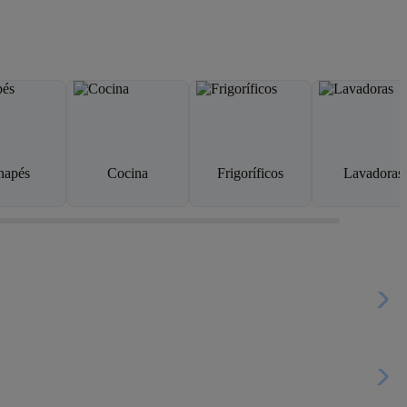
napés
Cocina
Frigoríficos
Lavadoras