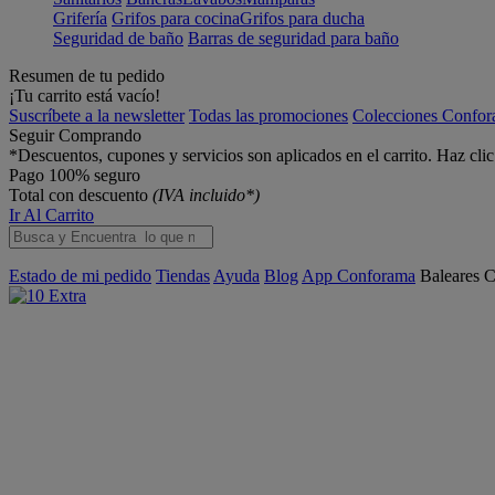
Grifería
Grifos para cocina
Grifos para ducha
Seguridad de baño
Barras de seguridad para baño
Resumen de tu pedido
¡Tu carrito está vacío!
Suscríbete a la newsletter
Todas las promociones
Colecciones Confo
Seguir Comprando
*Descuentos, cupones y servicios son aplicados en el carrito. Haz cli
Pago 100% seguro
Total con descuento
(IVA incluido*)
Ir Al Carrito
Estado de mi pedido
Tiendas
Ayuda
Blog
App Conforama
Baleares
C