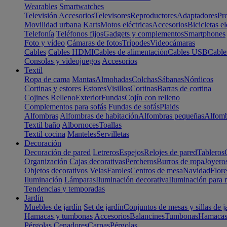
Wearables
Smartwatches
Televisión
Accesorios
Televisores
Reproductores
Adaptadores
Pr
Movilidad urbana
Karts
Motos eléctricas
Accesorios
Bicicletas el
Telefonía
Teléfonos fijos
Gadgets y complementos
Smartphones
Foto y vídeo
Cámaras de fotos
Trípodes
Videocámaras
Cables
Cables HDMI
Cables de alimentación
Cables USB
Cable
Consolas y videojuegos
Accesorios
Textil
Ropa de cama
Mantas
Almohadas
Colchas
Sábanas
Nórdicos
Cortinas y estores
Estores
Visillos
Cortinas
Barras de cortina
Cojines
Relleno
Exterior
Fundas
Cojín con relleno
Complementos para sofás
Fundas de sofás
Plaids
Alfombras
Alfombras de habitación
Alfombras pequeñas
Alfomb
Textil baño
Albornoces
Toallas
Textil cocina
Manteles
Servilletas
Decoración
Decoración de pared
Letreros
Espejos
Relojes de pared
Tableros
Organización
Cajas decorativas
Percheros
Burros de ropa
Joyero
Objetos decorativos
Velas
Faroles
Centros de mesa
Navidad
Flore
Iluminación
Lámparas
Iluminación decorativa
Iluminación para 
Tendencias y temporadas
Jardín
Muebles de jardín
Set de jardín
Conjuntos de mesas y sillas de j
Hamacas y tumbonas
Accesorios
Balancines
Tumbonas
Hamaca
Pérgolas
Cenadores
Carpas
Pérgolas