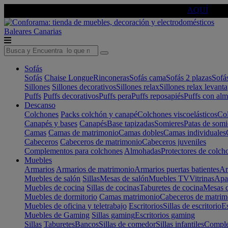
🔵Cambia tu electro con
-10% EXTRA
de descuento ☑️
AQUÍ
Baleares
Canarias
Sofás
Sofás
Chaise Longue
Rinconeras
Sofás cama
Sofás 2 plazas
Sofá
Sillones
Sillones decorativos
Sillones relax
Sillones relax levant
Puffs
Puffs decorativos
Puffs pera
Puffs reposapiés
Puffs con al
Descanso
Colchones
Packs colchón y canapé
Colchones viscoelásticos
Col
Canapés y bases
Canapés
Base tapizadas
Somieres
Patas de somi
Camas
Camas de matrimonio
Camas dobles
Camas individuales
Cabeceros
Cabeceros de matrimonio
Cabeceros juveniles
Complementos para colchones
Almohadas
Protectores de colch
Muebles
Armarios
Armarios de matrimonio
Armarios puertas batientes
Ar
Muebles de salón
Sillas
Mesas de salón
Muebles TV
Vitrinas
Apa
Muebles de cocina
Sillas de cocinas
Taburetes de cocina
Mesas d
Muebles de dormitorio
Camas matrimonio
Cabeceros de matrim
Muebles de oficina y teletrabajo
Escritorios
Sillas de escritorio
Es
Muebles de Gaming
Sillas gaming
Escritorios gaming
Sillas
Taburetes
Bancos
Sillas de comedor
Sillas infantiles
Complem