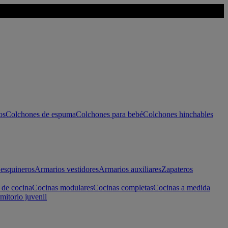
os
Colchones de espuma
Colchones para bebé
Colchones hinchables
esquineros
Armarios vestidores
Armarios auxiliares
Zapateros
 de cocina
Cocinas modulares
Cocinas completas
Cocinas a medida
mitorio juvenil