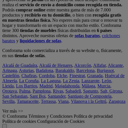
realiza el
servicio de envío a domicilio como recogida en tienda.
Podrás
comprar online
entre nuestra gama de más de 7.000
productos y
recibirlo en tu domicilio
, o bien con
recogida gratis
en nuestras tiendas física.
No esperes más para crear o renovar tu
hogar y transformarlo en un espacio con mucho estilo. Conforama
tiene 300
tiendas de muebles
físicas distribuidas en
6 países
distintos. Aproveche nuestras ofertas de
sofas baratos
,
colchones
baratos
y
liquidaciones de sofas
.
Conforama solo comercializa a través de su website o, físicamente,
en sus
tiendas de sofás
.
Alcalá de Guadaíra
,
Alcalá de Henares
,
Alcorcón
,
Alfafar
,
Alicante
,
Arinaga
,
Asturias
,
Badalona
,
Barakaldo
,
Barcelona
,
Burjassot
,
Castellón
,
Chafiras
,
Cordoba
,
Elche
,
Finestrat
,
Granada
,
Huércal de
Almería
,
La Coruña
,
La Laguna
,
La Zenia
,
Lanzarote
,
León
,
Lleida
,
Los Barrios
,
Madrid
,
Majadahonda
,
Málaga
,
Murcia
,
Orotava
,
Palma
,
Pamplona
,
Rivas
,
Sabadell
,
Sagunto
,
Salt, Girona
,
San Sebastian
,
Sant Boi
,
Santander
,
Santiago de Compostela
,
Sevilla
,
Tamaraceite
,
Terrassa
,
Viana
,
Vilanova i la Geltrú
,
Zaragoza
Ver más >>
© Conforama
Términos y Condiciones
Política de privacidad
Política de cookies
Configuración de Cookies