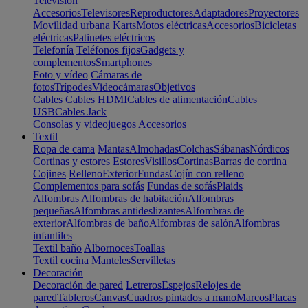
Televisión
Accesorios
Televisores
Reproductores
Adaptadores
Proyectores
Movilidad urbana
Karts
Motos eléctricas
Accesorios
Bicicletas
eléctricas
Patinetes eléctricos
Telefonía
Teléfonos fijos
Gadgets y
complementos
Smartphones
Foto y vídeo
Cámaras de
fotos
Trípodes
Videocámaras
Objetivos
Cables
Cables HDMI
Cables de alimentación
Cables
USB
Cables Jack
Consolas y videojuegos
Accesorios
Textil
Ropa de cama
Mantas
Almohadas
Colchas
Sábanas
Nórdicos
Cortinas y estores
Estores
Visillos
Cortinas
Barras de cortina
Cojines
Relleno
Exterior
Fundas
Cojín con relleno
Complementos para sofás
Fundas de sofás
Plaids
Alfombras
Alfombras de habitación
Alfombras
pequeñas
Alfombras antideslizantes
Alfombras de
exterior
Alfombras de baño
Alfombras de salón
Alfombras
infantiles
Textil baño
Albornoces
Toallas
Textil cocina
Manteles
Servilletas
Decoración
Decoración de pared
Letreros
Espejos
Relojes de
pared
Tableros
Canvas
Cuadros pintados a mano
Marcos
Placas