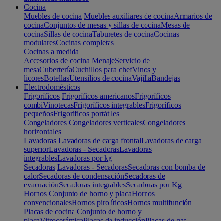
Cocina
Muebles de cocina
Muebles auxiliares de cocina
Armarios de
cocina
Conjuntos de mesas y sillas de cocina
Mesas de
cocina
Sillas de cocina
Taburetes de cocina
Cocinas
modulares
Cocinas completas
Cocinas a medida
Accesorios de cocina
Menaje
Servicio de
mesa
Cubertería
Cuchillos para chef
Vinos y
licores
Botellas
Utensilios de cocina
Vajilla
Bandejas
Electrodomésticos
Frigoríficos
Frigoríficos americanos
Frigoríficos
combi
Vinotecas
Frigoríficos integrables
Frigoríficos
pequeños
Frigoríficos portátiles
Congeladores
Congeladores verticales
Congeladores
horizontales
Lavadoras
Lavadoras de carga frontal
Lavadoras de carga
superior
Lavadoras - Secadoras
Lavadoras
integrables
Lavadoras por kg
Secadoras
Lavadoras - Secadoras
Secadoras con bomba de
calor
Secadoras de condensación
Secadoras de
evacuación
Secadoras integrables
Secadoras por Kg
Hornos
Conjunto de horno y placa
Hornos
convencionales
Hornos pirolíticos
Hornos multifunción
Placas de cocina
Conjunto de horno y
placa
Vitrocerámica
Placas de inducción
Placas de gas