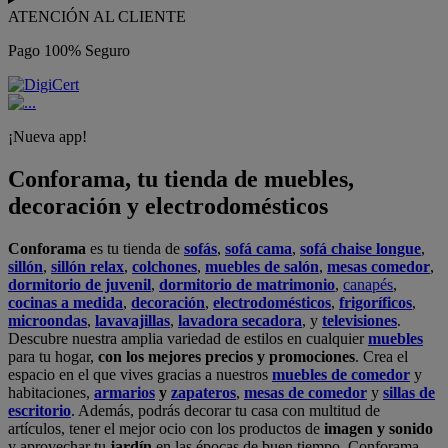
ATENCIÓN AL CLIENTE
Pago 100% Seguro
¡Nueva app!
Conforama, tu tienda de muebles,
decoración y electrodomésticos
Conforama
es tu tienda de
sofás
,
sofá cama
,
sofá chaise longue
,
sillón
,
sillón relax
,
colchones
,
muebles de salón
,
mesas comedor
,
dormitorio de juvenil
,
dormitorio de matrimonio
,
canapés
,
cocinas a medida
,
decoración
,
electrodomésticos
,
frigoríficos
,
microondas
,
lavavajillas
,
lavadora secadora
, y
televisiones
.
Descubre nuestra amplia variedad de estilos en cualquier
muebles
para tu hogar,
con los mejores precios y promociones
. Crea el
espacio en el que vives gracias a nuestros
muebles de comedor
y
habitaciones,
armarios
y
zapateros
,
mesas de comedor
y
sillas de
escritorio
. Además, podrás decorar tu casa con multitud de
artículos, tener el mejor ocio con los productos de
imagen y sonido
y aprovechar tu
jardín
en las épocas de buen tiempo. Conforama