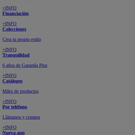
+INFO
Financiación
+INFO
Colecciones
Crea tu propio estilo
+INFO
Tranquilidad
6 años de Garantía Plus
+INFO
Catálogos
Miles de productos
+INFO
Por teléfono
Llámanos y compra
+INFO
Nueva app