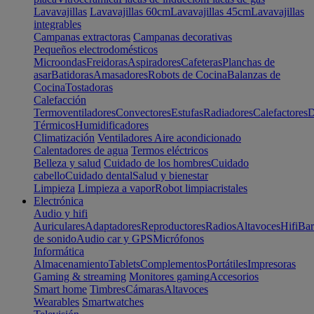
Lavavajillas
Lavavajillas 60cm
Lavavajillas 45cm
Lavavajillas
integrables
Campanas extractoras
Campanas decorativas
Pequeños electrodomésticos
Microondas
Freidoras
Aspiradores
Cafeteras
Planchas de
asar
Batidoras
Amasadores
Robots de Cocina
Balanzas de
Cocina
Tostadoras
Calefacción
Termoventiladores
Convectores
Estufas
Radiadores
Calefactores
D
Térmicos
Humidificadores
Climatización
Ventiladores
Aire acondicionado
Calentadores de agua
Termos eléctricos
Belleza y salud
Cuidado de los hombres
Cuidado
cabello
Cuidado dental
Salud y bienestar
Limpieza
Limpieza a vapor
Robot limpiacristales
Electrónica
Audio y hifi
Auriculares
Adaptadores
Reproductores
Radios
Altavoces
Hifi
Bar
de sonido
Audio car y GPS
Micrófonos
Informática
Almacenamiento
Tablets
Complementos
Portátiles
Impresoras
Gaming & streaming
Monitores gaming
Accesorios
Smart home
Timbres
Cámaras
Altavoces
Wearables
Smartwatches