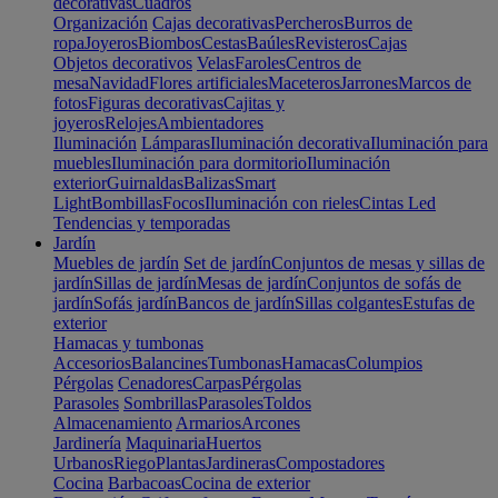
decorativas
Cuadros
Organización
Cajas decorativas
Percheros
Burros de
ropa
Joyeros
Biombos
Cestas
Baúles
Revisteros
Cajas
Objetos decorativos
Velas
Faroles
Centros de
mesa
Navidad
Flores artificiales
Maceteros
Jarrones
Marcos de
fotos
Figuras decorativas
Cajitas y
joyeros
Relojes
Ambientadores
Iluminación
Lámparas
Iluminación decorativa
Iluminación para
muebles
Iluminación para dormitorio
Iluminación
exterior
Guirnaldas
Balizas
Smart
Light
Bombillas
Focos
Iluminación con rieles
Cintas Led
Tendencias y temporadas
Jardín
Muebles de jardín
Set de jardín
Conjuntos de mesas y sillas de
jardín
Sillas de jardín
Mesas de jardín
Conjuntos de sofás de
jardín
Sofás jardín
Bancos de jardín
Sillas colgantes
Estufas de
exterior
Hamacas y tumbonas
Accesorios
Balancines
Tumbonas
Hamacas
Columpios
Pérgolas
Cenadores
Carpas
Pérgolas
Parasoles
Sombrillas
Parasoles
Toldos
Almacenamiento
Armarios
Arcones
Jardinería
Maquinaria
Huertos
Urbanos
Riego
Plantas
Jardineras
Compostadores
Cocina
Barbacoas
Cocina de exterior