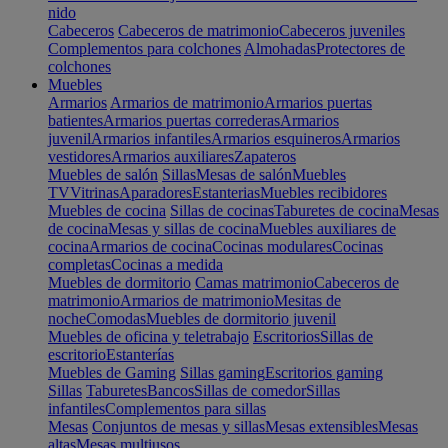
nido
Cabeceros
Cabeceros de matrimonio
Cabeceros juveniles
Complementos para colchones
Almohadas
Protectores de
colchones
Muebles
Armarios
Armarios de matrimonio
Armarios puertas
batientes
Armarios puertas correderas
Armarios
juvenil
Armarios infantiles
Armarios esquineros
Armarios
vestidores
Armarios auxiliares
Zapateros
Muebles de salón
Sillas
Mesas de salón
Muebles
TV
Vitrinas
Aparadores
Estanterias
Muebles recibidores
Muebles de cocina
Sillas de cocinas
Taburetes de cocina
Mesas
de cocina
Mesas y sillas de cocina
Muebles auxiliares de
cocina
Armarios de cocina
Cocinas modulares
Cocinas
completas
Cocinas a medida
Muebles de dormitorio
Camas matrimonio
Cabeceros de
matrimonio
Armarios de matrimonio
Mesitas de
noche
Comodas
Muebles de dormitorio juvenil
Muebles de oficina y teletrabajo
Escritorios
Sillas de
escritorio
Estanterías
Muebles de Gaming
Sillas gaming
Escritorios gaming
Sillas
Taburetes
Bancos
Sillas de comedor
Sillas
infantiles
Complementos para sillas
Mesas
Conjuntos de mesas y sillas
Mesas extensibles
Mesas
altas
Mesas multiusos