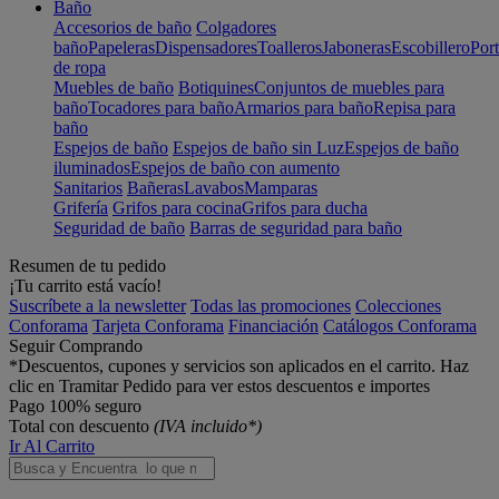
Baño
Accesorios de baño
Colgadores
baño
Papeleras
Dispensadores
Toalleros
Jaboneras
Escobillero
Port
de ropa
Muebles de baño
Botiquines
Conjuntos de muebles para
baño
Tocadores para baño
Armarios para baño
Repisa para
baño
Espejos de baño
Espejos de baño sin Luz
Espejos de baño
iluminados
Espejos de baño con aumento
Sanitarios
Bañeras
Lavabos
Mamparas
Grifería
Grifos para cocina
Grifos para ducha
Seguridad de baño
Barras de seguridad para baño
Resumen de tu pedido
¡Tu carrito está vacío!
Suscríbete a la newsletter
Todas las promociones
Colecciones
Conforama
Tarjeta Conforama
Financiación
Catálogos Conforama
Seguir Comprando
*Descuentos, cupones y servicios son aplicados en el carrito. Haz
clic en Tramitar Pedido para ver estos descuentos e importes
Pago 100% seguro
Total con descuento
(IVA incluido*)
Ir Al Carrito