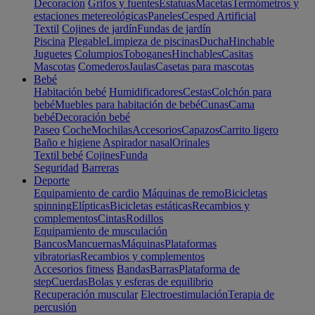
Decoración
Grifos y fuentes
Estatuas
Macetas
Termómetros y
estaciones metereológicas
Paneles
Cesped Artificial
Textil
Cojines de jardín
Fundas de jardín
Piscina
Plegable
Limpieza de piscinas
Ducha
Hinchable
Juguetes
Columpios
Toboganes
Hinchables
Casitas
Mascotas
Comederos
Jaulas
Casetas para mascotas
Bebé
Habitación bebé
Humidificadores
Cestas
Colchón para
bebé
Muebles para habitación de bebé
Cunas
Cama
bebé
Decoración bebé
Paseo
Coche
Mochilas
Accesorios
Capazos
Carrito ligero
Baño e higiene
Aspirador nasal
Orinales
Textil bebé
Cojines
Funda
Seguridad
Barreras
Deporte
Equipamiento de cardio
Máquinas de remo
Bicicletas
spinning
Elípticas
Bicicletas estáticas
Recambios y
complementos
Cintas
Rodillos
Equipamiento de musculación
Bancos
Mancuernas
Máquinas
Plataformas
vibratorias
Recambios y complementos
Accesorios fitness
Bandas
Barras
Plataforma de
step
Cuerdas
Bolas y esferas de equilibrio
Recuperación muscular
Electroestimulación
Terapia de
percusión