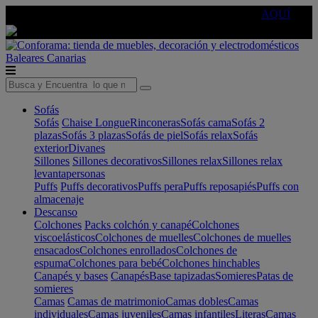
🔵Cambia tu electro con
-10% EXTRA
de descuento ☑️
AQUÍ
Baleares
Canarias
Sofás
Sofás
Chaise Longue
Rinconeras
Sofás cama
Sofás 2
plazas
Sofás 3 plazas
Sofás de piel
Sofás relax
Sofás
exterior
Divanes
Sillones
Sillones decorativos
Sillones relax
Sillones relax
levantapersonas
Puffs
Puffs decorativos
Puffs pera
Puffs reposapiés
Puffs con
almacenaje
Descanso
Colchones
Packs colchón y canapé
Colchones
viscoelásticos
Colchones de muelles
Colchones de muelles
ensacados
Colchones enrollados
Colchones de
espuma
Colchones para bebé
Colchones hinchables
Canapés y bases
Canapés
Base tapizadas
Somieres
Patas de
somieres
Camas
Camas de matrimonio
Camas dobles
Camas
individuales
Camas juveniles
Camas infantiles
Literas
Camas