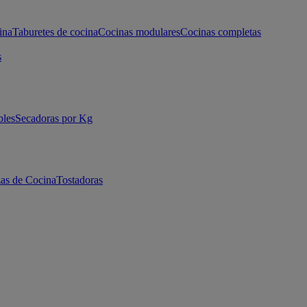
ina
Taburetes de cocina
Cocinas modulares
Cocinas completas
s
bles
Secadoras por Kg
as de Cocina
Tostadoras