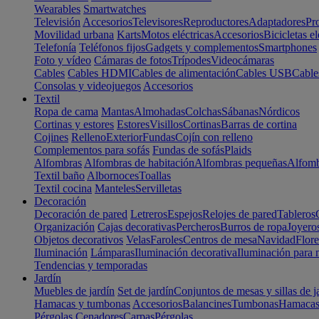
Wearables
Smartwatches
Televisión
Accesorios
Televisores
Reproductores
Adaptadores
Pr
Movilidad urbana
Karts
Motos eléctricas
Accesorios
Bicicletas el
Telefonía
Teléfonos fijos
Gadgets y complementos
Smartphones
Foto y vídeo
Cámaras de fotos
Trípodes
Videocámaras
Cables
Cables HDMI
Cables de alimentación
Cables USB
Cable
Consolas y videojuegos
Accesorios
Textil
Ropa de cama
Mantas
Almohadas
Colchas
Sábanas
Nórdicos
Cortinas y estores
Estores
Visillos
Cortinas
Barras de cortina
Cojines
Relleno
Exterior
Fundas
Cojín con relleno
Complementos para sofás
Fundas de sofás
Plaids
Alfombras
Alfombras de habitación
Alfombras pequeñas
Alfomb
Textil baño
Albornoces
Toallas
Textil cocina
Manteles
Servilletas
Decoración
Decoración de pared
Letreros
Espejos
Relojes de pared
Tableros
Organización
Cajas decorativas
Percheros
Burros de ropa
Joyero
Objetos decorativos
Velas
Faroles
Centros de mesa
Navidad
Flore
Iluminación
Lámparas
Iluminación decorativa
Iluminación para 
Tendencias y temporadas
Jardín
Muebles de jardín
Set de jardín
Conjuntos de mesas y sillas de j
Hamacas y tumbonas
Accesorios
Balancines
Tumbonas
Hamaca
Pérgolas
Cenadores
Carpas
Pérgolas