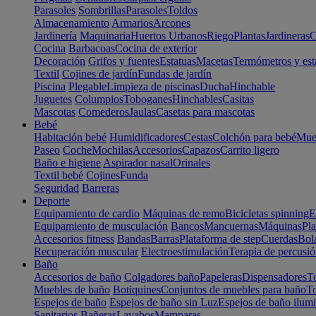
Parasoles
Sombrillas
Parasoles
Toldos
Almacenamiento
Armarios
Arcones
Jardinería
Maquinaria
Huertos Urbanos
Riego
Plantas
Jardineras
C
Cocina
Barbacoas
Cocina de exterior
Decoración
Grifos y fuentes
Estatuas
Macetas
Termómetros y est
Textil
Cojines de jardín
Fundas de jardín
Piscina
Plegable
Limpieza de piscinas
Ducha
Hinchable
Juguetes
Columpios
Toboganes
Hinchables
Casitas
Mascotas
Comederos
Jaulas
Casetas para mascotas
Bebé
Habitación bebé
Humidificadores
Cestas
Colchón para bebé
Mueb
Paseo
Coche
Mochilas
Accesorios
Capazos
Carrito ligero
Baño e higiene
Aspirador nasal
Orinales
Textil bebé
Cojines
Funda
Seguridad
Barreras
Deporte
Equipamiento de cardio
Máquinas de remo
Bicicletas spinning
E
Equipamiento de musculación
Bancos
Mancuernas
Máquinas
Pla
Accesorios fitness
Bandas
Barras
Plataforma de step
Cuerdas
Bola
Recuperación muscular
Electroestimulación
Terapia de percusi
Baño
Accesorios de baño
Colgadores baño
Papeleras
Dispensadores
To
Muebles de baño
Botiquines
Conjuntos de muebles para baño
To
Espejos de baño
Espejos de baño sin Luz
Espejos de baño ilum
Sanitarios
Bañeras
Lavabos
Mamparas