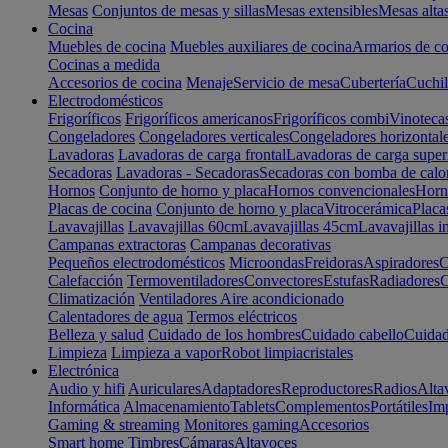
Mesas
Conjuntos de mesas y sillas
Mesas extensibles
Mesas alta
Cocina
Muebles de cocina
Muebles auxiliares de cocina
Armarios de co
Cocinas a medida
Accesorios de cocina
Menaje
Servicio de mesa
Cubertería
Cuchil
Electrodomésticos
Frigoríficos
Frigoríficos americanos
Frigoríficos combi
Vinoteca
Congeladores
Congeladores verticales
Congeladores horizontal
Lavadoras
Lavadoras de carga frontal
Lavadoras de carga super
Secadoras
Lavadoras - Secadoras
Secadoras con bomba de calo
Hornos
Conjunto de horno y placa
Hornos convencionales
Horno
Placas de cocina
Conjunto de horno y placa
Vitrocerámica
Placa
Lavavajillas
Lavavajillas 60cm
Lavavajillas 45cm
Lavavajillas i
Campanas extractoras
Campanas decorativas
Pequeños electrodomésticos
Microondas
Freidoras
Aspiradores
C
Calefacción
Termoventiladores
Convectores
Estufas
Radiadores
C
Climatización
Ventiladores
Aire acondicionado
Calentadores de agua
Termos eléctricos
Belleza y salud
Cuidado de los hombres
Cuidado cabello
Cuidad
Limpieza
Limpieza a vapor
Robot limpiacristales
Electrónica
Audio y hifi
Auriculares
Adaptadores
Reproductores
Radios
Alta
Informática
Almacenamiento
Tablets
Complementos
Portátiles
Im
Gaming & streaming
Monitores gaming
Accesorios
Smart home
Timbres
Cámaras
Altavoces