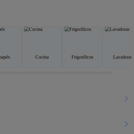
napés
Cocina
Frigoríficos
Lavadoras