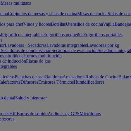
s
Mesas multiusos
cina
Conjuntos de mesas y sillas de cocina
Mesas de cocina
Sillas de coc
los para chef
Vinos y licores
Botellas
Utensilios de cocina
Vajilla
Bandeja
s
Frigoríficos integrables
Frigoríficos pequeños
Frigoríficos portátiles
es
ior
Lavadoras - Secadoras
Lavadoras integrables
Lavadoras por kg
r
Secadoras de condensación
Secadoras de evacuación
Secadoras integra
s pirolíticos
Hornos multifunción
s de inducción
Placas de gas
ntegrables
afeteras
Planchas de asar
Batidoras
Amasadores
Robots de Cocina
Balanz
alefactores
Difusores
Emisores Térmicos
Humidificadores
o dental
Salud y bienestar
voces
Hifi
Barras de sonido
Audio car y GPS
Micrófonos
presoras