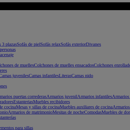
s 3 plazas
Sofás de piel
Sofás relax
Sofás exterior
Divanes
apersonas
macenaje
chones de muelles
Colchones de muelles ensacados
Colchones enrollad
eres
Camas juveniles
Camas infantiles
Literas
Camas nido
ones
marios puertas correderas
Armarios juvenil
Armarios infantiles
Armarios 
radores
Estanterias
Muebles recibidores
e cocina
Mesas y sillas de cocina
Muebles auxiliares de cocina
Armarios
onio
Armarios de matrimonio
Mesitas de noche
Comodas
Muebles de dor
tanterías
entos para sillas