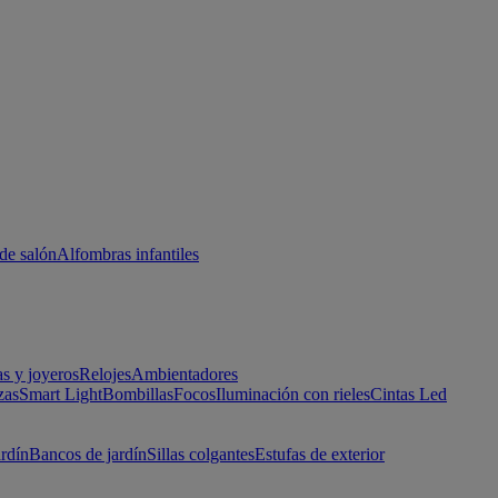
de salón
Alfombras infantiles
as y joyeros
Relojes
Ambientadores
zas
Smart Light
Bombillas
Focos
Iluminación con rieles
Cintas Led
ardín
Bancos de jardín
Sillas colgantes
Estufas de exterior