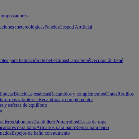
ompostadores
aciones metereológicas
Paneles
Cesped Artificial
les para habitación de bebé
Cunas
Cama bebé
Decoración bebé
lípticas
Bicicletas estáticas
Recambios y complementos
Cintas
Rodillos
taformas vibratorias
Recambios y complementos
s y esferas de equilibrio
ón
alleros
Jaboneras
Escobillero
Portarrollos
Cestas de ropa
cadores para baño
Armarios para baño
Repisa para baño
inados
Espejos de baño con aumento