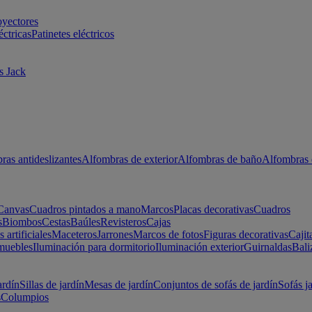
oyectores
éctricas
Patinetes eléctricos
s Jack
ras antideslizantes
Alfombras de exterior
Alfombras de baño
Alfombras 
Canvas
Cuadros pintados a mano
Marcos
Placas decorativas
Cuadros
s
Biombos
Cestas
Baúles
Revisteros
Cajas
s artificiales
Maceteros
Jarrones
Marcos de fotos
Figuras decorativas
Cajit
muebles
Iluminación para dormitorio
Iluminación exterior
Guirnaldas
Bali
ardín
Sillas de jardín
Mesas de jardín
Conjuntos de sofás de jardín
Sofás j
s
Columpios