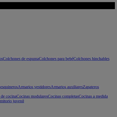
os
Colchones de espuma
Colchones para bebé
Colchones hinchables
esquineros
Armarios vestidores
Armarios auxiliares
Zapateros
 de cocina
Cocinas modulares
Cocinas completas
Cocinas a medida
mitorio juvenil