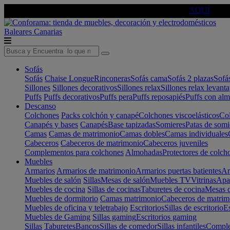
🔵Cambia tu electro con
-10% EXTRA
de descuento ☑️
AQUÍ
Baleares
Canarias
Sofás
Sofás
Chaise Longue
Rinconeras
Sofás cama
Sofás 2 plazas
Sofá
Sillones
Sillones decorativos
Sillones relax
Sillones relax levant
Puffs
Puffs decorativos
Puffs pera
Puffs reposapiés
Puffs con al
Descanso
Colchones
Packs colchón y canapé
Colchones viscoelásticos
Col
Canapés y bases
Canapés
Base tapizadas
Somieres
Patas de somi
Camas
Camas de matrimonio
Camas dobles
Camas individuales
Cabeceros
Cabeceros de matrimonio
Cabeceros juveniles
Complementos para colchones
Almohadas
Protectores de colch
Muebles
Armarios
Armarios de matrimonio
Armarios puertas batientes
Ar
Muebles de salón
Sillas
Mesas de salón
Muebles TV
Vitrinas
Apa
Muebles de cocina
Sillas de cocinas
Taburetes de cocina
Mesas d
Muebles de dormitorio
Camas matrimonio
Cabeceros de matrim
Muebles de oficina y teletrabajo
Escritorios
Sillas de escritorio
Es
Muebles de Gaming
Sillas gaming
Escritorios gaming
Sillas
Taburetes
Bancos
Sillas de comedor
Sillas infantiles
Complem