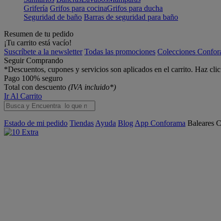
Grifería
Grifos para cocina
Grifos para ducha
Seguridad de baño
Barras de seguridad para baño
Resumen de tu pedido
¡Tu carrito está vacío!
Suscríbete a la newsletter
Todas las promociones
Colecciones Confo
Seguir Comprando
*Descuentos, cupones y servicios son aplicados en el carrito. Haz cli
Pago 100% seguro
Total con descuento
(IVA incluido*)
Ir Al Carrito
Estado de mi pedido
Tiendas
Ayuda
Blog
App Conforama
Baleares
C