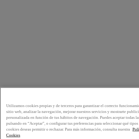
Utilizamos cookies propias y de terceros para garantizar el correcto funcionami
sitio web, analizar la navegación, mejorar nuestros servicios y mostrarte public
personalizada en función de tus hábitos de navegación. Puedes aceptar todas la
pulsando en “Aceptar”, o configurar tus preferencias para seleccionar qué tipos
cookies deseas permitir o rechazar. Para más información, consulta nuestra
Pol
Cookies