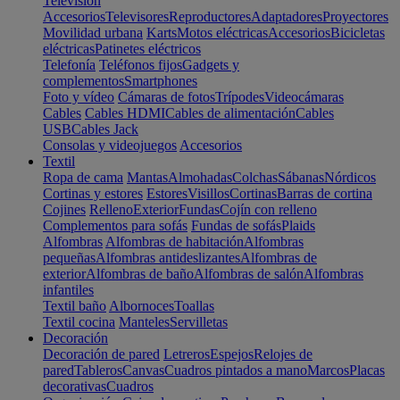
Televisión
Accesorios
Televisores
Reproductores
Adaptadores
Proyectores
Movilidad urbana
Karts
Motos eléctricas
Accesorios
Bicicletas
eléctricas
Patinetes eléctricos
Telefonía
Teléfonos fijos
Gadgets y
complementos
Smartphones
Foto y vídeo
Cámaras de fotos
Trípodes
Videocámaras
Cables
Cables HDMI
Cables de alimentación
Cables
USB
Cables Jack
Consolas y videojuegos
Accesorios
Textil
Ropa de cama
Mantas
Almohadas
Colchas
Sábanas
Nórdicos
Cortinas y estores
Estores
Visillos
Cortinas
Barras de cortina
Cojines
Relleno
Exterior
Fundas
Cojín con relleno
Complementos para sofás
Fundas de sofás
Plaids
Alfombras
Alfombras de habitación
Alfombras
pequeñas
Alfombras antideslizantes
Alfombras de
exterior
Alfombras de baño
Alfombras de salón
Alfombras
infantiles
Textil baño
Albornoces
Toallas
Textil cocina
Manteles
Servilletas
Decoración
Decoración de pared
Letreros
Espejos
Relojes de
pared
Tableros
Canvas
Cuadros pintados a mano
Marcos
Placas
decorativas
Cuadros