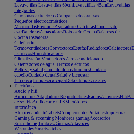
Lavavajillas
Lavavajillas 60cm
Lavavajillas 45cm
Lavavajillas
integrables
Campanas extractoras
Campanas decorativas
Pequeños electrodomésticos
Microondas
Freidoras
Aspiradores
Cafeteras
Planchas de
asar
Batidoras
Amasadores
Robots de Cocina
Balanzas de
Cocina
Tostadoras
Calefacción
Termoventiladores
Convectores
Estufas
Radiadores
Calefactores
D
Térmicos
Humidificadores
Climatización
Ventiladores
Aire acondicionado
Calentadores de agua
Termos eléctricos
Belleza y salud
Cuidado de los hombres
Cuidado
cabello
Cuidado dental
Salud y bienestar
Limpieza
Limpieza a vapor
Robot limpiacristales
Electrónica
Audio y hifi
Auriculares
Adaptadores
Reproductores
Radios
Altavoces
Hifi
Bar
de sonido
Audio car y GPS
Micrófonos
Informática
Almacenamiento
Tablets
Complementos
Portátiles
Impresoras
Gaming & streaming
Monitores gaming
Accesorios
Smart home
Timbres
Cámaras
Altavoces
Wearables
Smartwatches