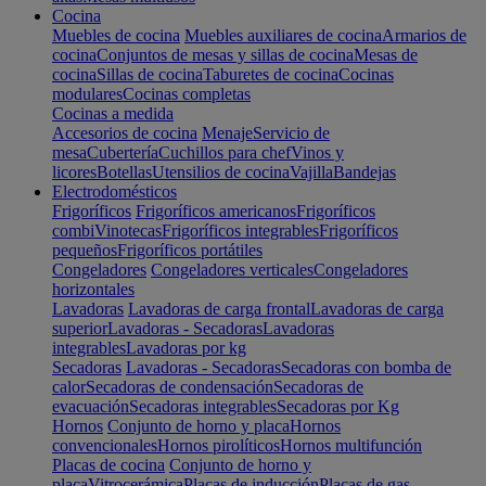
Cocina
Muebles de cocina
Muebles auxiliares de cocina
Armarios de
cocina
Conjuntos de mesas y sillas de cocina
Mesas de
cocina
Sillas de cocina
Taburetes de cocina
Cocinas
modulares
Cocinas completas
Cocinas a medida
Accesorios de cocina
Menaje
Servicio de
mesa
Cubertería
Cuchillos para chef
Vinos y
licores
Botellas
Utensilios de cocina
Vajilla
Bandejas
Electrodomésticos
Frigoríficos
Frigoríficos americanos
Frigoríficos
combi
Vinotecas
Frigoríficos integrables
Frigoríficos
pequeños
Frigoríficos portátiles
Congeladores
Congeladores verticales
Congeladores
horizontales
Lavadoras
Lavadoras de carga frontal
Lavadoras de carga
superior
Lavadoras - Secadoras
Lavadoras
integrables
Lavadoras por kg
Secadoras
Lavadoras - Secadoras
Secadoras con bomba de
calor
Secadoras de condensación
Secadoras de
evacuación
Secadoras integrables
Secadoras por Kg
Hornos
Conjunto de horno y placa
Hornos
convencionales
Hornos pirolíticos
Hornos multifunción
Placas de cocina
Conjunto de horno y
placa
Vitrocerámica
Placas de inducción
Placas de gas