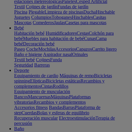
estaciones metereológicas
Paneles
Cesped Artificial
Textil
Cojines de jardín
Fundas de jardín
Piscina
Plegable
Limpieza de piscinas
Ducha
Hinchable
Juguetes
Columpios
Toboganes
Hinchables
Casitas
Mascotas
Comederos
Jaulas
Casetas para mascotas
Bebé
Habitación bebé
Humidificadores
Cestas
Colchón para
bebé
Muebles para habitación de bebé
Cunas
Cama
bebé
Decoración bebé
Paseo
Coche
Mochilas
Accesorios
Capazos
Carrito ligero
Baño e higiene
Aspirador nasal
Orinales
Textil bebé
Cojines
Funda
Seguridad
Barreras
Deporte
Equipamiento de cardio
Máquinas de remo
Bicicletas
spinning
Elípticas
Bicicletas estáticas
Recambios y
complementos
Cintas
Rodillos
Equipamiento de musculación
Bancos
Mancuernas
Máquinas
Plataformas
vibratorias
Recambios y complementos
Accesorios fitness
Bandas
Barras
Plataforma de
step
Cuerdas
Bolas y esferas de equilibrio
Recuperación muscular
Electroestimulación
Terapia de
percusión
Baño