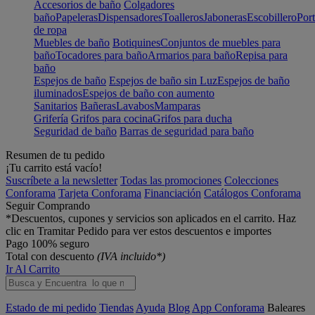
Accesorios de baño
Colgadores
baño
Papeleras
Dispensadores
Toalleros
Jaboneras
Escobillero
Port
de ropa
Muebles de baño
Botiquines
Conjuntos de muebles para
baño
Tocadores para baño
Armarios para baño
Repisa para
baño
Espejos de baño
Espejos de baño sin Luz
Espejos de baño
iluminados
Espejos de baño con aumento
Sanitarios
Bañeras
Lavabos
Mamparas
Grifería
Grifos para cocina
Grifos para ducha
Seguridad de baño
Barras de seguridad para baño
Resumen de tu pedido
¡Tu carrito está vacío!
Suscríbete a la newsletter
Todas las promociones
Colecciones
Conforama
Tarjeta Conforama
Financiación
Catálogos Conforama
Seguir Comprando
*Descuentos, cupones y servicios son aplicados en el carrito. Haz
clic en Tramitar Pedido para ver estos descuentos e importes
Pago 100% seguro
Total con descuento
(IVA incluido*)
Ir Al Carrito
Estado de mi pedido
Tiendas
Ayuda
Blog
App Conforama
Baleares