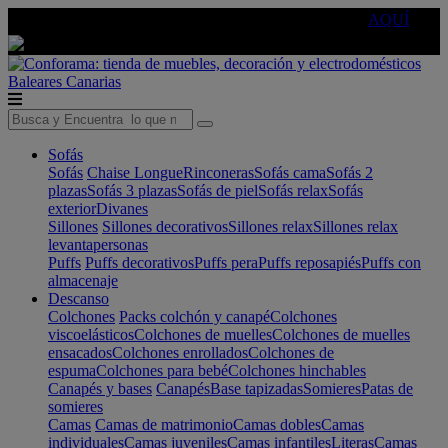
🔵Cambia tu electro con
-10% EXTRA
de descuento ☑️
AQUÍ
Baleares
Canarias
Sofás
Sofás
Chaise Longue
Rinconeras
Sofás cama
Sofás 2
plazas
Sofás 3 plazas
Sofás de piel
Sofás relax
Sofás
exterior
Divanes
Sillones
Sillones decorativos
Sillones relax
Sillones relax
levantapersonas
Puffs
Puffs decorativos
Puffs pera
Puffs reposapiés
Puffs con
almacenaje
Descanso
Colchones
Packs colchón y canapé
Colchones
viscoelásticos
Colchones de muelles
Colchones de muelles
ensacados
Colchones enrollados
Colchones de
espuma
Colchones para bebé
Colchones hinchables
Canapés y bases
Canapés
Base tapizadas
Somieres
Patas de
somieres
Camas
Camas de matrimonio
Camas dobles
Camas
individuales
Camas juveniles
Camas infantiles
Literas
Camas