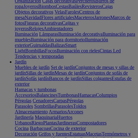
Organización
Cajas decorativas
Percheros
Burros de
ropa
Joyeros
Biombos
Cestas
Baúles
Revisteros
Cajas
Objetos decorativos
Velas
Faroles
Centros de
mesa
Navidad
Flores artificiales
Maceteros
Jarrones
Marcos de
fotos
Figuras decorativas
Cajitas y
joyeros
Relojes
Ambientadores
Iluminación
Lámparas
Iluminación decorativa
Iluminación para
muebles
Iluminación para dormitorio
Iluminación
exterior
Guirnaldas
Balizas
Smart
Light
Bombillas
Focos
Iluminación con rieles
Cintas Led
Tendencias y temporadas
Jardín
Muebles de jardín
Set de jardín
Conjuntos de mesas y sillas de
jardín
Sillas de jardín
Mesas de jardín
Conjuntos de sofás de
jardín
Sofás jardín
Bancos de jardín
Sillas colgantes
Estufas de
exterior
Hamacas y tumbonas
Accesorios
Balancines
Tumbonas
Hamacas
Columpios
Pérgolas
Cenadores
Carpas
Pérgolas
Parasoles
Sombrillas
Parasoles
Toldos
Almacenamiento
Armarios
Arcones
Jardinería
Maquinaria
Huertos
Urbanos
Riego
Plantas
Jardineras
Compostadores
Cocina
Barbacoas
Cocina de exterior
Decoración
Grifos y fuentes
Estatuas
Macetas
Termómetros y