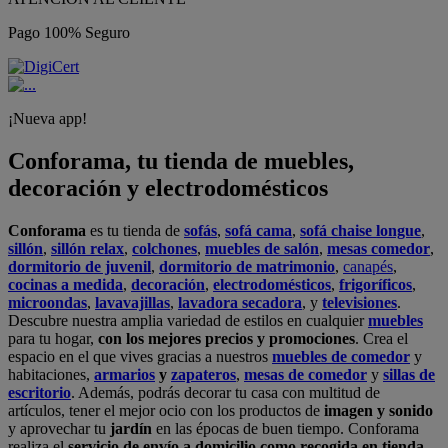
Pago 100% Seguro
¡Nueva app!
Conforama, tu tienda de muebles,
decoración y electrodomésticos
Conforama
es tu tienda de
sofás
,
sofá cama
,
sofá chaise longue
,
sillón
,
sillón relax
,
colchones
,
muebles de salón
,
mesas comedor
,
dormitorio de juvenil
,
dormitorio de matrimonio
,
canapés
,
cocinas a medida
,
decoración
,
electrodomésticos
,
frigoríficos
,
microondas
,
lavavajillas
,
lavadora secadora
, y
televisiones
.
Descubre nuestra amplia variedad de estilos en cualquier
muebles
para tu hogar,
con los mejores precios y promociones
. Crea el
espacio en el que vives gracias a nuestros
muebles de comedor
y
habitaciones,
armarios
y
zapateros
,
mesas de comedor
y
sillas de
escritorio
. Además, podrás decorar tu casa con multitud de
artículos, tener el mejor ocio con los productos de
imagen y sonido
y aprovechar tu
jardín
en las épocas de buen tiempo. Conforama
realiza el
servicio de envío a domicilio como recogida en tienda.