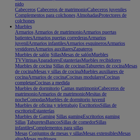
nido
Cabeceros
Cabeceros de matrimonio
Cabeceros juveniles
Complementos para colchones
Almohadas
Protectores de
colchones
Muebles
Armarios
Armarios de matrimonio
Armarios puertas
batientes
Armarios puertas correderas
Armarios
juvenil
Armarios infantiles
Armarios esquineros
Armarios
vestidores
Armarios auxiliares
Zapateros
Muebles de salón
Sillas
Mesas de salón
Muebles
TV
Vitrinas
Aparadores
Estanterias
Muebles recibidores
Muebles de cocina
Sillas de cocinas
Taburetes de cocina
Mesas
de cocina
Mesas y sillas de cocina
Muebles auxiliares de
cocina
Armarios de cocina
Cocinas modulares
Cocinas
completas
Cocinas a medida
Muebles de dormitorio
Camas matrimonio
Cabeceros de
matrimonio
Armarios de matrimonio
Mesitas de
noche
Comodas
Muebles de dormitorio juvenil
Muebles de oficina y teletrabajo
Escritorios
Sillas de
escritorio
Estanterías
Muebles de Gaming
Sillas gaming
Escritorios gaming
Sillas
Taburetes
Bancos
Sillas de comedor
Sillas
infantiles
Complementos para sillas
Mesas
Conjuntos de mesas y sillas
Mesas extensibles
Mesas
altas
Mesas multiusos