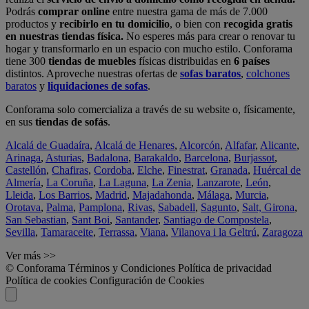
Podrás
comprar online
entre nuestra gama de más de 7.000
productos y
recibirlo en tu domicilio
, o bien con
recogida gratis
en nuestras tiendas física.
No esperes más para crear o renovar tu
hogar y transformarlo en un espacio con mucho estilo. Conforama
tiene 300
tiendas de muebles
físicas distribuidas en
6 países
distintos. Aproveche nuestras ofertas de
sofas baratos
,
colchones
baratos
y
liquidaciones de sofas
.
Conforama solo comercializa a través de su website o, físicamente,
en sus
tiendas de sofás
.
Alcalá de Guadaíra
,
Alcalá de Henares
,
Alcorcón
,
Alfafar
,
Alicante
,
Arinaga
,
Asturias
,
Badalona
,
Barakaldo
,
Barcelona
,
Burjassot
,
Castellón
,
Chafiras
,
Cordoba
,
Elche
,
Finestrat
,
Granada
,
Huércal de
Almería
,
La Coruña
,
La Laguna
,
La Zenia
,
Lanzarote
,
León
,
Lleida
,
Los Barrios
,
Madrid
,
Majadahonda
,
Málaga
,
Murcia
,
Orotava
,
Palma
,
Pamplona
,
Rivas
,
Sabadell
,
Sagunto
,
Salt, Girona
,
San Sebastian
,
Sant Boi
,
Santander
,
Santiago de Compostela
,
Sevilla
,
Tamaraceite
,
Terrassa
,
Viana
,
Vilanova i la Geltrú
,
Zaragoza
Ver más >>
© Conforama
Términos y Condiciones
Política de privacidad
Política de cookies
Configuración de Cookies