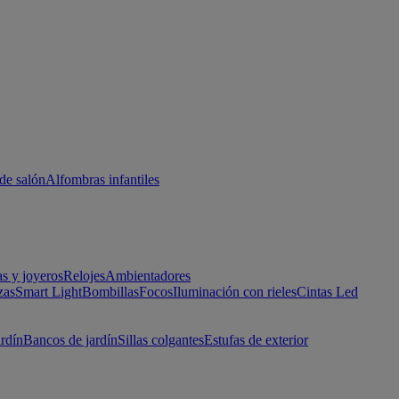
de salón
Alfombras infantiles
as y joyeros
Relojes
Ambientadores
zas
Smart Light
Bombillas
Focos
Iluminación con rieles
Cintas Led
ardín
Bancos de jardín
Sillas colgantes
Estufas de exterior