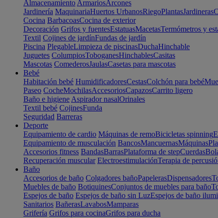
Almacenamiento
Armarios
Arcones
Jardinería
Maquinaria
Huertos Urbanos
Riego
Plantas
Jardineras
C
Cocina
Barbacoas
Cocina de exterior
Decoración
Grifos y fuentes
Estatuas
Macetas
Termómetros y est
Textil
Cojines de jardín
Fundas de jardín
Piscina
Plegable
Limpieza de piscinas
Ducha
Hinchable
Juguetes
Columpios
Toboganes
Hinchables
Casitas
Mascotas
Comederos
Jaulas
Casetas para mascotas
Bebé
Habitación bebé
Humidificadores
Cestas
Colchón para bebé
Mueb
Paseo
Coche
Mochilas
Accesorios
Capazos
Carrito ligero
Baño e higiene
Aspirador nasal
Orinales
Textil bebé
Cojines
Funda
Seguridad
Barreras
Deporte
Equipamiento de cardio
Máquinas de remo
Bicicletas spinning
E
Equipamiento de musculación
Bancos
Mancuernas
Máquinas
Pla
Accesorios fitness
Bandas
Barras
Plataforma de step
Cuerdas
Bola
Recuperación muscular
Electroestimulación
Terapia de percusi
Baño
Accesorios de baño
Colgadores baño
Papeleras
Dispensadores
To
Muebles de baño
Botiquines
Conjuntos de muebles para baño
To
Espejos de baño
Espejos de baño sin Luz
Espejos de baño ilum
Sanitarios
Bañeras
Lavabos
Mamparas
Grifería
Grifos para cocina
Grifos para ducha