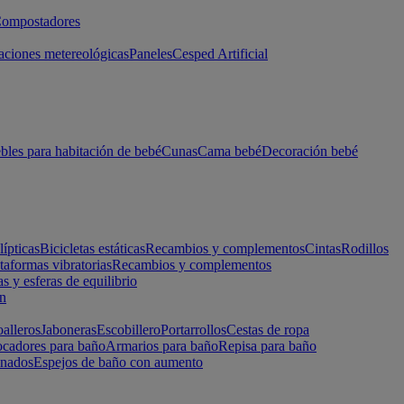
ompostadores
aciones metereológicas
Paneles
Cesped Artificial
les para habitación de bebé
Cunas
Cama bebé
Decoración bebé
lípticas
Bicicletas estáticas
Recambios y complementos
Cintas
Rodillos
taformas vibratorias
Recambios y complementos
s y esferas de equilibrio
ón
alleros
Jaboneras
Escobillero
Portarrollos
Cestas de ropa
cadores para baño
Armarios para baño
Repisa para baño
inados
Espejos de baño con aumento