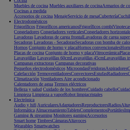
Cocina
Muebles de cocina
Muebles auxiliares de cocina
Armarios de co
Cocinas a medida
Accesorios de cocina
Menaje
Servicio de mesa
Cubertería
Cuchil
Electrodomésticos
Frigoríficos
Frigoríficos americanos
Frigoríficos combi
Vinoteca
Congeladores
Congeladores verticales
Congeladores horizontal
Lavadoras
Lavadoras de carga frontal
Lavadoras de carga super
Secadoras
Lavadoras - Secadoras
Secadoras con bomba de calo
Hornos
Conjunto de horno y placa
Hornos convencionales
Horno
Placas de cocina
Conjunto de horno y placa
Vitrocerámica
Placa
Lavavajillas
Lavavajillas 60cm
Lavavajillas 45cm
Lavavajillas i
Campanas extractoras
Campanas decorativas
Pequeños electrodomésticos
Microondas
Freidoras
Aspiradores
C
Calefacción
Termoventiladores
Convectores
Estufas
Radiadores
C
Climatización
Ventiladores
Aire acondicionado
Calentadores de agua
Termos eléctricos
Belleza y salud
Cuidado de los hombres
Cuidado cabello
Cuidad
Limpieza
Limpieza a vapor
Robot limpiacristales
Electrónica
Audio y hifi
Auriculares
Adaptadores
Reproductores
Radios
Alta
Informática
Almacenamiento
Tablets
Complementos
Portátiles
Im
Gaming & streaming
Monitores gaming
Accesorios
Smart home
Timbres
Cámaras
Altavoces
Wearables
Smartwatches