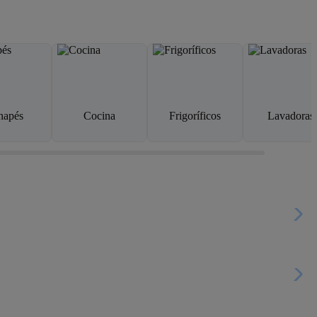
napés
Cocina
Frigoríficos
Lavadoras