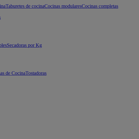
ina
Taburetes de cocina
Cocinas modulares
Cocinas completas
s
bles
Secadoras por Kg
as de Cocina
Tostadoras