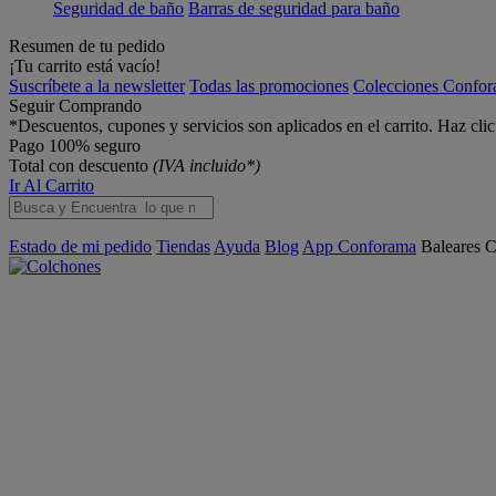
Seguridad de baño
Barras de seguridad para baño
Resumen de tu pedido
¡Tu carrito está vacío!
Suscríbete a la newsletter
Todas las promociones
Colecciones Confo
Seguir Comprando
*Descuentos, cupones y servicios son aplicados en el carrito. Haz cli
Pago 100% seguro
Total con descuento
(IVA incluido*)
Ir Al Carrito
Estado de mi pedido
Tiendas
Ayuda
Blog
App Conforama
Baleares
C