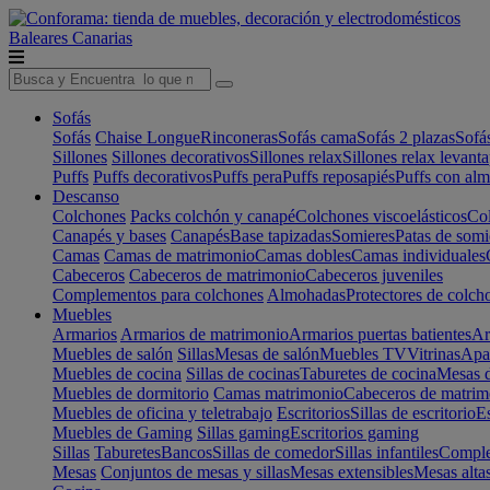
Baleares
Canarias
Sofás
Sofás
Chaise Longue
Rinconeras
Sofás cama
Sofás 2 plazas
Sofá
Sillones
Sillones decorativos
Sillones relax
Sillones relax levant
Puffs
Puffs decorativos
Puffs pera
Puffs reposapiés
Puffs con al
Descanso
Colchones
Packs colchón y canapé
Colchones viscoelásticos
Col
Canapés y bases
Canapés
Base tapizadas
Somieres
Patas de somi
Camas
Camas de matrimonio
Camas dobles
Camas individuales
Cabeceros
Cabeceros de matrimonio
Cabeceros juveniles
Complementos para colchones
Almohadas
Protectores de colch
Muebles
Armarios
Armarios de matrimonio
Armarios puertas batientes
Ar
Muebles de salón
Sillas
Mesas de salón
Muebles TV
Vitrinas
Apa
Muebles de cocina
Sillas de cocinas
Taburetes de cocina
Mesas d
Muebles de dormitorio
Camas matrimonio
Cabeceros de matrim
Muebles de oficina y teletrabajo
Escritorios
Sillas de escritorio
Es
Muebles de Gaming
Sillas gaming
Escritorios gaming
Sillas
Taburetes
Bancos
Sillas de comedor
Sillas infantiles
Complem
Mesas
Conjuntos de mesas y sillas
Mesas extensibles
Mesas alta