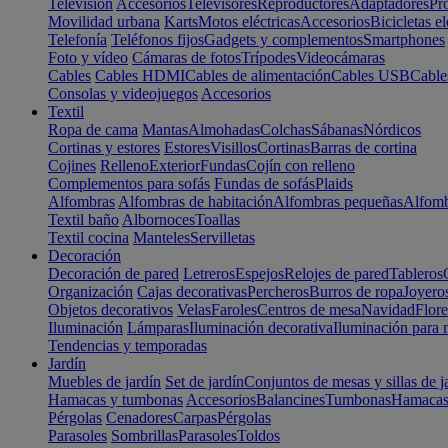
Televisión
Accesorios
Televisores
Reproductores
Adaptadores
Pr
Movilidad urbana
Karts
Motos eléctricas
Accesorios
Bicicletas el
Telefonía
Teléfonos fijos
Gadgets y complementos
Smartphones
Foto y vídeo
Cámaras de fotos
Trípodes
Videocámaras
Cables
Cables HDMI
Cables de alimentación
Cables USB
Cable
Consolas y videojuegos
Accesorios
Textil
Ropa de cama
Mantas
Almohadas
Colchas
Sábanas
Nórdicos
Cortinas y estores
Estores
Visillos
Cortinas
Barras de cortina
Cojines
Relleno
Exterior
Fundas
Cojín con relleno
Complementos para sofás
Fundas de sofás
Plaids
Alfombras
Alfombras de habitación
Alfombras pequeñas
Alfomb
Textil baño
Albornoces
Toallas
Textil cocina
Manteles
Servilletas
Decoración
Decoración de pared
Letreros
Espejos
Relojes de pared
Tableros
Organización
Cajas decorativas
Percheros
Burros de ropa
Joyero
Objetos decorativos
Velas
Faroles
Centros de mesa
Navidad
Flore
Iluminación
Lámparas
Iluminación decorativa
Iluminación para 
Tendencias y temporadas
Jardín
Muebles de jardín
Set de jardín
Conjuntos de mesas y sillas de j
Hamacas y tumbonas
Accesorios
Balancines
Tumbonas
Hamaca
Pérgolas
Cenadores
Carpas
Pérgolas
Parasoles
Sombrillas
Parasoles
Toldos