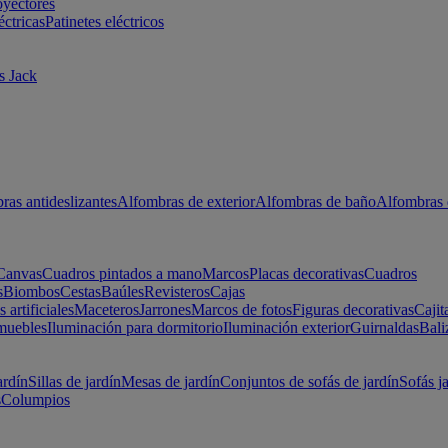
oyectores
éctricas
Patinetes eléctricos
s Jack
ras antideslizantes
Alfombras de exterior
Alfombras de baño
Alfombras 
Canvas
Cuadros pintados a mano
Marcos
Placas decorativas
Cuadros
s
Biombos
Cestas
Baúles
Revisteros
Cajas
s artificiales
Maceteros
Jarrones
Marcos de fotos
Figuras decorativas
Cajit
muebles
Iluminación para dormitorio
Iluminación exterior
Guirnaldas
Bali
ardín
Sillas de jardín
Mesas de jardín
Conjuntos de sofás de jardín
Sofás j
s
Columpios