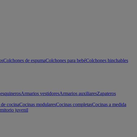
os
Colchones de espuma
Colchones para bebé
Colchones hinchables
esquineros
Armarios vestidores
Armarios auxiliares
Zapateros
 de cocina
Cocinas modulares
Cocinas completas
Cocinas a medida
mitorio juvenil