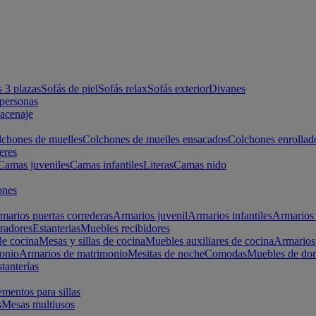
s 3 plazas
Sofás de piel
Sofás relax
Sofás exterior
Divanes
apersonas
macenaje
chones de muelles
Colchones de muelles ensacados
Colchones enrollad
eres
Camas juveniles
Camas infantiles
Literas
Camas nido
ones
marios puertas correderas
Armarios juvenil
Armarios infantiles
Armarios 
radores
Estanterias
Muebles recibidores
e cocina
Mesas y sillas de cocina
Muebles auxiliares de cocina
Armarios
onio
Armarios de matrimonio
Mesitas de noche
Comodas
Muebles de dor
tanterías
entos para sillas
s
Mesas multiusos