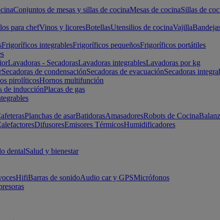
cina
Conjuntos de mesas y sillas de cocina
Mesas de cocina
Sillas de coc
los para chef
Vinos y licores
Botellas
Utensilios de cocina
Vajilla
Bandeja
s
Frigoríficos integrables
Frigoríficos pequeños
Frigoríficos portátiles
es
ior
Lavadoras - Secadoras
Lavadoras integrables
Lavadoras por kg
r
Secadoras de condensación
Secadoras de evacuación
Secadoras integra
s pirolíticos
Hornos multifunción
s de inducción
Placas de gas
ntegrables
afeteras
Planchas de asar
Batidoras
Amasadores
Robots de Cocina
Balanz
alefactores
Difusores
Emisores Térmicos
Humidificadores
o dental
Salud y bienestar
voces
Hifi
Barras de sonido
Audio car y GPS
Micrófonos
presoras