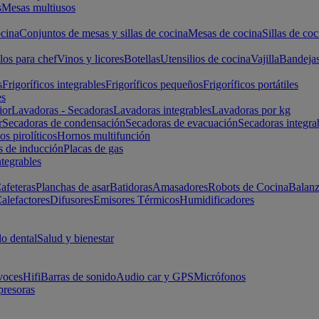
s
Mesas multiusos
cina
Conjuntos de mesas y sillas de cocina
Mesas de cocina
Sillas de coc
los para chef
Vinos y licores
Botellas
Utensilios de cocina
Vajilla
Bandeja
s
Frigoríficos integrables
Frigoríficos pequeños
Frigoríficos portátiles
es
ior
Lavadoras - Secadoras
Lavadoras integrables
Lavadoras por kg
r
Secadoras de condensación
Secadoras de evacuación
Secadoras integra
s pirolíticos
Hornos multifunción
s de inducción
Placas de gas
ntegrables
afeteras
Planchas de asar
Batidoras
Amasadores
Robots de Cocina
Balanz
alefactores
Difusores
Emisores Térmicos
Humidificadores
o dental
Salud y bienestar
voces
Hifi
Barras de sonido
Audio car y GPS
Micrófonos
presoras