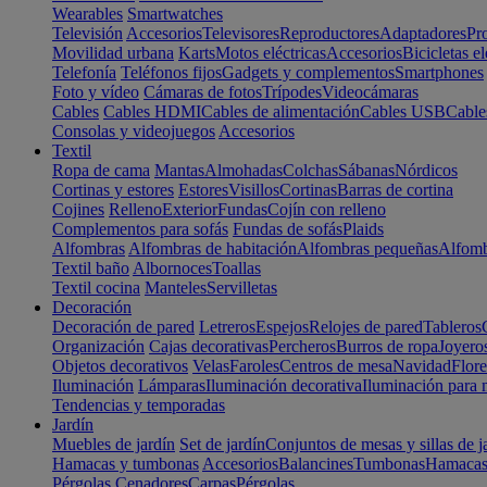
Wearables
Smartwatches
Televisión
Accesorios
Televisores
Reproductores
Adaptadores
Pr
Movilidad urbana
Karts
Motos eléctricas
Accesorios
Bicicletas el
Telefonía
Teléfonos fijos
Gadgets y complementos
Smartphones
Foto y vídeo
Cámaras de fotos
Trípodes
Videocámaras
Cables
Cables HDMI
Cables de alimentación
Cables USB
Cable
Consolas y videojuegos
Accesorios
Textil
Ropa de cama
Mantas
Almohadas
Colchas
Sábanas
Nórdicos
Cortinas y estores
Estores
Visillos
Cortinas
Barras de cortina
Cojines
Relleno
Exterior
Fundas
Cojín con relleno
Complementos para sofás
Fundas de sofás
Plaids
Alfombras
Alfombras de habitación
Alfombras pequeñas
Alfomb
Textil baño
Albornoces
Toallas
Textil cocina
Manteles
Servilletas
Decoración
Decoración de pared
Letreros
Espejos
Relojes de pared
Tableros
Organización
Cajas decorativas
Percheros
Burros de ropa
Joyero
Objetos decorativos
Velas
Faroles
Centros de mesa
Navidad
Flore
Iluminación
Lámparas
Iluminación decorativa
Iluminación para 
Tendencias y temporadas
Jardín
Muebles de jardín
Set de jardín
Conjuntos de mesas y sillas de j
Hamacas y tumbonas
Accesorios
Balancines
Tumbonas
Hamaca
Pérgolas
Cenadores
Carpas
Pérgolas