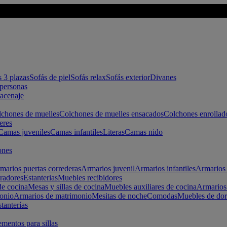
s 3 plazas
Sofás de piel
Sofás relax
Sofás exterior
Divanes
apersonas
macenaje
chones de muelles
Colchones de muelles ensacados
Colchones enrollad
eres
Camas juveniles
Camas infantiles
Literas
Camas nido
ones
marios puertas correderas
Armarios juvenil
Armarios infantiles
Armarios 
radores
Estanterias
Muebles recibidores
e cocina
Mesas y sillas de cocina
Muebles auxiliares de cocina
Armarios
onio
Armarios de matrimonio
Mesitas de noche
Comodas
Muebles de dor
tanterías
entos para sillas