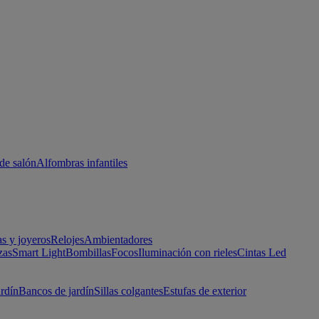
de salón
Alfombras infantiles
as y joyeros
Relojes
Ambientadores
zas
Smart Light
Bombillas
Focos
Iluminación con rieles
Cintas Led
ardín
Bancos de jardín
Sillas colgantes
Estufas de exterior