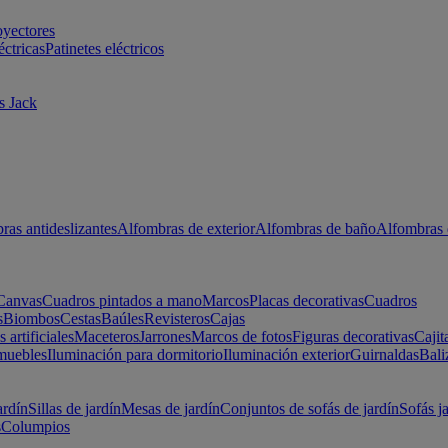
oyectores
éctricas
Patinetes eléctricos
s Jack
ras antideslizantes
Alfombras de exterior
Alfombras de baño
Alfombras 
Canvas
Cuadros pintados a mano
Marcos
Placas decorativas
Cuadros
s
Biombos
Cestas
Baúles
Revisteros
Cajas
s artificiales
Maceteros
Jarrones
Marcos de fotos
Figuras decorativas
Cajit
muebles
Iluminación para dormitorio
Iluminación exterior
Guirnaldas
Bali
ardín
Sillas de jardín
Mesas de jardín
Conjuntos de sofás de jardín
Sofás j
s
Columpios