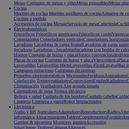
Mesas
Conjuntos de mesas y sillas
Mesas extensibles
Mesas alta
Cocina
Muebles de cocina
Muebles auxiliares de cocina
Armarios de co
Cocinas a medida
Accesorios de cocina
Menaje
Servicio de mesa
Cubertería
Cuchil
Electrodomésticos
Frigoríficos
Frigoríficos americanos
Frigoríficos combi
Vinoteca
Congeladores
Congeladores verticales
Congeladores horizontal
Lavadoras
Lavadoras de carga frontal
Lavadoras de carga super
Secadoras
Lavadoras - Secadoras
Secadoras con bomba de calo
Hornos
Conjunto de horno y placa
Hornos convencionales
Horno
Placas de cocina
Conjunto de horno y placa
Vitrocerámica
Placa
Lavavajillas
Lavavajillas 60cm
Lavavajillas 45cm
Lavavajillas i
Campanas extractoras
Campanas decorativas
Pequeños electrodomésticos
Microondas
Freidoras
Aspiradores
C
Calefacción
Termoventiladores
Convectores
Estufas
Radiadores
C
Climatización
Ventiladores
Aire acondicionado
Calentadores de agua
Termos eléctricos
Belleza y salud
Cuidado de los hombres
Cuidado cabello
Cuidad
Limpieza
Limpieza a vapor
Robot limpiacristales
Electrónica
Audio y hifi
Auriculares
Adaptadores
Reproductores
Radios
Alta
Informática
Almacenamiento
Tablets
Complementos
Portátiles
Im
Gaming & streaming
Monitores gaming
Accesorios
Smart home
Timbres
Cámaras
Altavoces