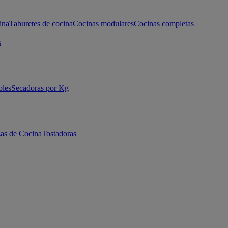
ina
Taburetes de cocina
Cocinas modulares
Cocinas completas
s
bles
Secadoras por Kg
as de Cocina
Tostadoras