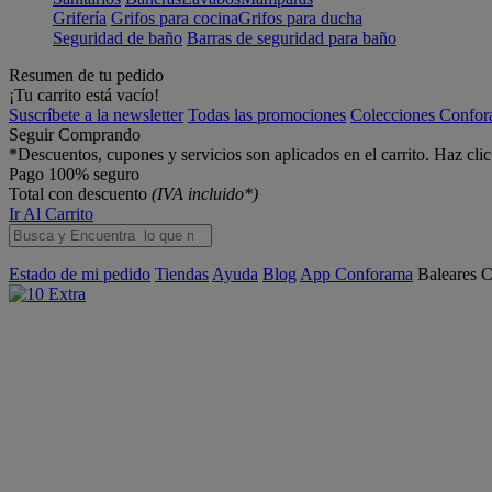
Grifería
Grifos para cocina
Grifos para ducha
Seguridad de baño
Barras de seguridad para baño
Resumen de tu pedido
¡Tu carrito está vacío!
Suscríbete a la newsletter
Todas las promociones
Colecciones Confo
Seguir Comprando
*Descuentos, cupones y servicios son aplicados en el carrito. Haz cli
Pago 100% seguro
Total con descuento
(IVA incluido*)
Ir Al Carrito
Estado de mi pedido
Tiendas
Ayuda
Blog
App Conforama
Baleares
C