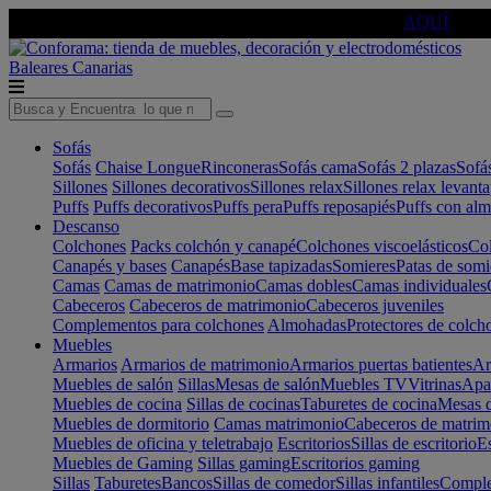
🔵Cambia tu electro con
-10% EXTRA
de descuento ☑️
AQUÍ
Baleares
Canarias
Sofás
Sofás
Chaise Longue
Rinconeras
Sofás cama
Sofás 2 plazas
Sofá
Sillones
Sillones decorativos
Sillones relax
Sillones relax levant
Puffs
Puffs decorativos
Puffs pera
Puffs reposapiés
Puffs con al
Descanso
Colchones
Packs colchón y canapé
Colchones viscoelásticos
Col
Canapés y bases
Canapés
Base tapizadas
Somieres
Patas de somi
Camas
Camas de matrimonio
Camas dobles
Camas individuales
Cabeceros
Cabeceros de matrimonio
Cabeceros juveniles
Complementos para colchones
Almohadas
Protectores de colch
Muebles
Armarios
Armarios de matrimonio
Armarios puertas batientes
Ar
Muebles de salón
Sillas
Mesas de salón
Muebles TV
Vitrinas
Apa
Muebles de cocina
Sillas de cocinas
Taburetes de cocina
Mesas d
Muebles de dormitorio
Camas matrimonio
Cabeceros de matrim
Muebles de oficina y teletrabajo
Escritorios
Sillas de escritorio
Es
Muebles de Gaming
Sillas gaming
Escritorios gaming
Sillas
Taburetes
Bancos
Sillas de comedor
Sillas infantiles
Complem