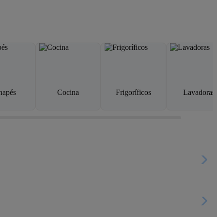
napés
Cocina
Frigoríficos
Lavadoras