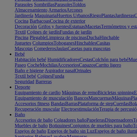
Parasoles
Sombrillas
Parasoles
Toldos
Almacenamiento
Armarios
Arcones
Jardinería
Maquinaria
Huertos Urbanos
Riego
Plantas
Jardineras
C
Cocina
Barbacoas
Cocina de exterior
Decoración
Grifos y fuentes
Estatuas
Macetas
Termómetros y est
Textil
Cojines de jardín
Fundas de jardín
Piscina
Plegable
Limpieza de piscinas
Ducha
Hinchable
Juguetes
Columpios
Toboganes
Hinchables
Casitas
Mascotas
Comederos
Jaulas
Casetas para mascotas
Bebé
Habitación bebé
Humidificadores
Cestas
Colchón para bebé
Mueb
Paseo
Coche
Mochilas
Accesorios
Capazos
Carrito ligero
Baño e higiene
Aspirador nasal
Orinales
Textil bebé
Cojines
Funda
Seguridad
Barreras
Deporte
Equipamiento de cardio
Máquinas de remo
Bicicletas spinning
E
Equipamiento de musculación
Bancos
Mancuernas
Máquinas
Pla
Accesorios fitness
Bandas
Barras
Plataforma de step
Cuerdas
Bola
Recuperación muscular
Electroestimulación
Terapia de percusi
Baño
Accesorios de baño
Colgadores baño
Papeleras
Dispensadores
To
Muebles de baño
Botiquines
Conjuntos de muebles para baño
To
Espejos de baño
Espejos de baño sin Luz
Espejos de baño ilum
Sanitarios
Bañeras
Lavabos
Mamparas