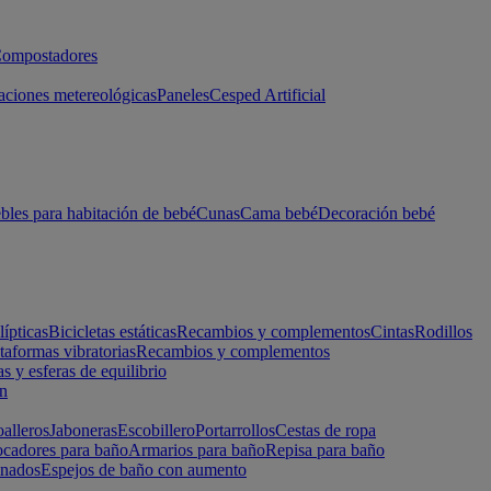
ompostadores
aciones metereológicas
Paneles
Cesped Artificial
les para habitación de bebé
Cunas
Cama bebé
Decoración bebé
lípticas
Bicicletas estáticas
Recambios y complementos
Cintas
Rodillos
taformas vibratorias
Recambios y complementos
s y esferas de equilibrio
ón
alleros
Jaboneras
Escobillero
Portarrollos
Cestas de ropa
cadores para baño
Armarios para baño
Repisa para baño
inados
Espejos de baño con aumento