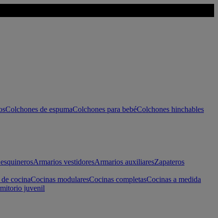
os
Colchones de espuma
Colchones para bebé
Colchones hinchables
esquineros
Armarios vestidores
Armarios auxiliares
Zapateros
 de cocina
Cocinas modulares
Cocinas completas
Cocinas a medida
mitorio juvenil