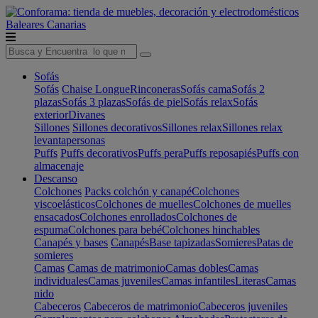
Baleares
Canarias
Sofás
Sofás
Chaise Longue
Rinconeras
Sofás cama
Sofás 2
plazas
Sofás 3 plazas
Sofás de piel
Sofás relax
Sofás
exterior
Divanes
Sillones
Sillones decorativos
Sillones relax
Sillones relax
levantapersonas
Puffs
Puffs decorativos
Puffs pera
Puffs reposapiés
Puffs con
almacenaje
Descanso
Colchones
Packs colchón y canapé
Colchones
viscoelásticos
Colchones de muelles
Colchones de muelles
ensacados
Colchones enrollados
Colchones de
espuma
Colchones para bebé
Colchones hinchables
Canapés y bases
Canapés
Base tapizadas
Somieres
Patas de
somieres
Camas
Camas de matrimonio
Camas dobles
Camas
individuales
Camas juveniles
Camas infantiles
Literas
Camas
nido
Cabeceros
Cabeceros de matrimonio
Cabeceros juveniles