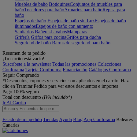
Muebles de baño
Botiquines
Conjuntos de muebles para
baño
Tocadores para baño
Armarios para baño
Repisa para
baño
Espejos de baño
Espejos de baño sin Luz
Espejos de baño
iluminados
Espejos de baño con aumento
Sanitarios
Bañeras
Lavabos
Mamparas
Grifería
Grifos para cocina
Grifos para ducha
Seguridad de baño
Barras de seguridad para baño
Resumen de tu pedido
¡Tu carrito está vacío!
Suscríbete a la newsletter
Todas las promociones
Colecciones
Conforama
Tarjeta Conforama
Financiación
Catálogos Conforama
Seguir Comprando
*Descuentos, cupones y servicios son aplicados en el carrito. Haz
clic en Tramitar Pedido para ver estos descuentos e importes
Pago 100% seguro
Total con descuento
(IVA incluido*)
Ir Al Carrito
Estado de mi pedido
Tiendas
Ayuda
Blog
App Conforama
Baleares
Canarias