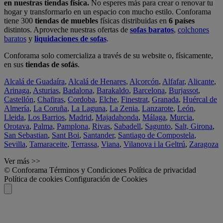
en nuestras tiendas física.
No esperes más para crear o renovar tu
hogar y transformarlo en un espacio con mucho estilo. Conforama
tiene 300
tiendas de muebles
físicas distribuidas en
6 países
distintos. Aproveche nuestras ofertas de
sofas baratos
,
colchones
baratos
y
liquidaciones de sofas
.
Conforama solo comercializa a través de su website o, físicamente,
en sus
tiendas de sofás
.
Alcalá de Guadaíra
,
Alcalá de Henares
,
Alcorcón
,
Alfafar
,
Alicante
,
Arinaga
,
Asturias
,
Badalona
,
Barakaldo
,
Barcelona
,
Burjassot
,
Castellón
,
Chafiras
,
Cordoba
,
Elche
,
Finestrat
,
Granada
,
Huércal de
Almería
,
La Coruña
,
La Laguna
,
La Zenia
,
Lanzarote
,
León
,
Lleida
,
Los Barrios
,
Madrid
,
Majadahonda
,
Málaga
,
Murcia
,
Orotava
,
Palma
,
Pamplona
,
Rivas
,
Sabadell
,
Sagunto
,
Salt, Girona
,
San Sebastian
,
Sant Boi
,
Santander
,
Santiago de Compostela
,
Sevilla
,
Tamaraceite
,
Terrassa
,
Viana
,
Vilanova i la Geltrú
,
Zaragoza
Ver más >>
© Conforama
Términos y Condiciones
Política de privacidad
Política de cookies
Configuración de Cookies