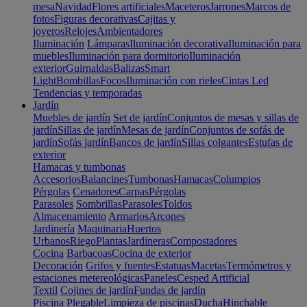
mesa
Navidad
Flores artificiales
Maceteros
Jarrones
Marcos de
fotos
Figuras decorativas
Cajitas y
joyeros
Relojes
Ambientadores
Iluminación
Lámparas
Iluminación decorativa
Iluminación para
muebles
Iluminación para dormitorio
Iluminación
exterior
Guirnaldas
Balizas
Smart
Light
Bombillas
Focos
Iluminación con rieles
Cintas Led
Tendencias y temporadas
Jardín
Muebles de jardín
Set de jardín
Conjuntos de mesas y sillas de
jardín
Sillas de jardín
Mesas de jardín
Conjuntos de sofás de
jardín
Sofás jardín
Bancos de jardín
Sillas colgantes
Estufas de
exterior
Hamacas y tumbonas
Accesorios
Balancines
Tumbonas
Hamacas
Columpios
Pérgolas
Cenadores
Carpas
Pérgolas
Parasoles
Sombrillas
Parasoles
Toldos
Almacenamiento
Armarios
Arcones
Jardinería
Maquinaria
Huertos
Urbanos
Riego
Plantas
Jardineras
Compostadores
Cocina
Barbacoas
Cocina de exterior
Decoración
Grifos y fuentes
Estatuas
Macetas
Termómetros y
estaciones metereológicas
Paneles
Cesped Artificial
Textil
Cojines de jardín
Fundas de jardín
Piscina
Plegable
Limpieza de piscinas
Ducha
Hinchable