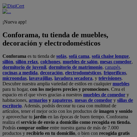
¡Nueva app!
Conforama, tu tienda de muebles,
decoración y electrodomésticos
Conforama
es tu tienda de
sofás
,
sofá cama
,
sofá chaise longue
,
sillón
,
sillón relax
,
colchones
,
muebles de salón
,
mesas comedor
,
dormitorio de juvenil
,
dormitorio de matrimonio
,
canapés
,
cocinas a medida
,
decoración
,
electrodomésticos
,
frigoríficos
,
microondas
,
lavavajillas
,
lavadora secadora
, y
televisiones
.
Descubre nuestra amplia variedad de estilos en cualquier
muebles
para tu hogar,
con los mejores precios y promociones
. Crea el
espacio en el que vives gracias a nuestros
muebles de comedor
y
habitaciones,
armarios
y
zapateros
,
mesas de comedor
y
sillas de
escritorio
. Además, podrás decorar tu casa con multitud de
artículos, tener el mejor ocio con los productos de
imagen y sonido
y aprovechar tu
jardín
en las épocas de buen tiempo. Conforama
realiza el
servicio de envío a domicilio como recogida en tienda.
Podrás
comprar online
entre nuestra gama de más de 7.000
productos y
recibirlo en tu domicilio
, o bien con
recogida gratis