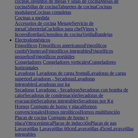
cocina
Conjuntos de mesas y sillas de cocina
Mesas de
cocina
Sillas de cocina
Taburetes de cocina
Cocinas
modulares
Cocinas completas
Cocinas a medida
Accesorios de cocina
Menaje
Servicio de
mesa
Cubertería
Cuchillos para chef
Vinos y
licores
Botellas
Utensilios de cocina
Vajilla
Bandejas
Electrodomésticos
Frigoríficos
Frigoríficos americanos
Frigoríficos
combi
Vinotecas
Frigoríficos integrables
Frigoríficos
pequeños
Frigoríficos portátiles
Congeladores
Congeladores verticales
Congeladores
horizontales
Lavadoras
Lavadoras de carga frontal
Lavadoras de carga
superior
Lavadoras - Secadoras
Lavadoras
integrables
Lavadoras por kg
Secadoras
Lavadoras - Secadoras
Secadoras con bomba de
calor
Secadoras de condensación
Secadoras de
evacuación
Secadoras integrables
Secadoras por Kg
Hornos
Conjunto de horno y placa
Hornos
convencionales
Hornos pirolíticos
Hornos multifunción
Placas de cocina
Conjunto de horno y
placa
Vitrocerámica
Placas de inducción
Placas de gas
Lavavajillas
Lavavajillas 60cm
Lavavajillas 45cm
Lavavajillas
integrables