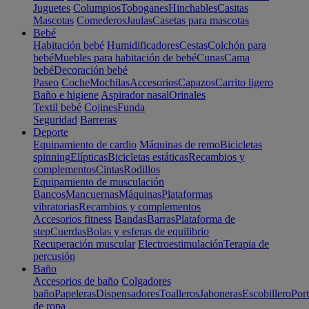
Juguetes
Columpios
Toboganes
Hinchables
Casitas
Mascotas
Comederos
Jaulas
Casetas para mascotas
Bebé
Habitación bebé
Humidificadores
Cestas
Colchón para
bebé
Muebles para habitación de bebé
Cunas
Cama
bebé
Decoración bebé
Paseo
Coche
Mochilas
Accesorios
Capazos
Carrito ligero
Baño e higiene
Aspirador nasal
Orinales
Textil bebé
Cojines
Funda
Seguridad
Barreras
Deporte
Equipamiento de cardio
Máquinas de remo
Bicicletas
spinning
Elípticas
Bicicletas estáticas
Recambios y
complementos
Cintas
Rodillos
Equipamiento de musculación
Bancos
Mancuernas
Máquinas
Plataformas
vibratorias
Recambios y complementos
Accesorios fitness
Bandas
Barras
Plataforma de
step
Cuerdas
Bolas y esferas de equilibrio
Recuperación muscular
Electroestimulación
Terapia de
percusión
Baño
Accesorios de baño
Colgadores
baño
Papeleras
Dispensadores
Toalleros
Jaboneras
Escobillero
Port
de ropa