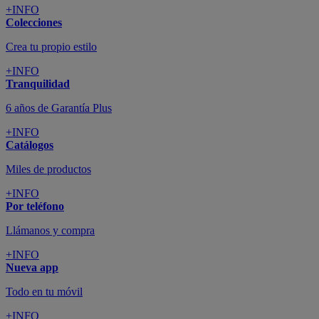
+INFO
Colecciones
Crea tu propio estilo
+INFO
Tranquilidad
6 años de Garantía Plus
+INFO
Catálogos
Miles de productos
+INFO
Por teléfono
Llámanos y compra
+INFO
Nueva app
Todo en tu móvil
+INFO