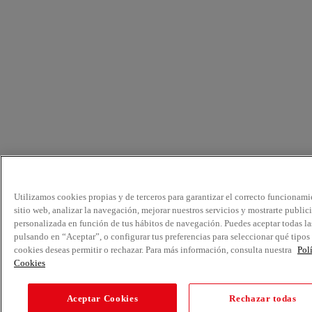
Utilizamos cookies propias y de terceros para garantizar el correcto funcionami
sitio web, analizar la navegación, mejorar nuestros servicios y mostrarte public
personalizada en función de tus hábitos de navegación. Puedes aceptar todas la
pulsando en “Aceptar”, o configurar tus preferencias para seleccionar qué tipos
cookies deseas permitir o rechazar. Para más información, consulta nuestra
Pol
Cookies
Aceptar Cookies
Rechazar todas