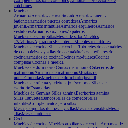
Complementos para colchones
Almohadas
Protectores de
colchones
Muebles
Armarios
Armarios de matrimonio
Armarios puertas
batientes
Armarios puertas correderas
Armarios
juvenil
Armarios infantiles
Armarios esquineros
Armarios
vestidores
Armarios auxiliares
Zapateros
Muebles de salón
Sillas
Mesas de salón
Muebles
TV
Vitrinas
Aparadores
Estanterias
Muebles recibidores
Muebles de cocina
Sillas de cocinas
Taburetes de cocina
Mesas
de cocina
Mesas y sillas de cocina
Muebles auxiliares de
cocina
Armarios de cocina
Cocinas modulares
Cocinas
completas
Cocinas a medida
Muebles de dormitorio
Camas matrimonio
Cabeceros de
matrimonio
Armarios de matrimonio
Mesitas de
noche
Comodas
Muebles de dormitorio juvenil
Muebles de oficina y teletrabajo
Escritorios
Sillas de
escritorio
Estanterías
Muebles de Gaming
Sillas gaming
Escritorios gaming
Sillas
Taburetes
Bancos
Sillas de comedor
Sillas
infantiles
Complementos para sillas
Mesas
Conjuntos de mesas y sillas
Mesas extensibles
Mesas
altas
Mesas multiusos
Cocina
Muebles de cocina
Muebles auxiliares de cocina
Armarios de