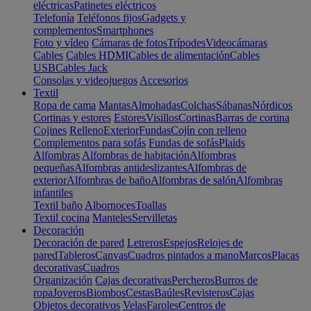
eléctricas
Patinetes eléctricos
Telefonía
Teléfonos fijos
Gadgets y
complementos
Smartphones
Foto y vídeo
Cámaras de fotos
Trípodes
Videocámaras
Cables
Cables HDMI
Cables de alimentación
Cables
USB
Cables Jack
Consolas y videojuegos
Accesorios
Textil
Ropa de cama
Mantas
Almohadas
Colchas
Sábanas
Nórdicos
Cortinas y estores
Estores
Visillos
Cortinas
Barras de cortina
Cojines
Relleno
Exterior
Fundas
Cojín con relleno
Complementos para sofás
Fundas de sofás
Plaids
Alfombras
Alfombras de habitación
Alfombras
pequeñas
Alfombras antideslizantes
Alfombras de
exterior
Alfombras de baño
Alfombras de salón
Alfombras
infantiles
Textil baño
Albornoces
Toallas
Textil cocina
Manteles
Servilletas
Decoración
Decoración de pared
Letreros
Espejos
Relojes de
pared
Tableros
Canvas
Cuadros pintados a mano
Marcos
Placas
decorativas
Cuadros
Organización
Cajas decorativas
Percheros
Burros de
ropa
Joyeros
Biombos
Cestas
Baúles
Revisteros
Cajas
Objetos decorativos
Velas
Faroles
Centros de