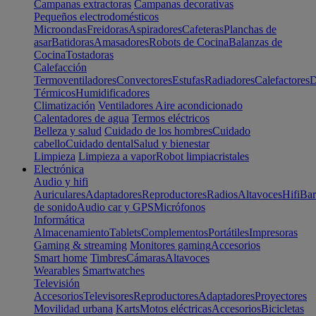
Campanas extractoras
Campanas decorativas
Pequeños electrodomésticos
Microondas
Freidoras
Aspiradores
Cafeteras
Planchas de
asar
Batidoras
Amasadores
Robots de Cocina
Balanzas de
Cocina
Tostadoras
Calefacción
Termoventiladores
Convectores
Estufas
Radiadores
Calefactores
D
Térmicos
Humidificadores
Climatización
Ventiladores
Aire acondicionado
Calentadores de agua
Termos eléctricos
Belleza y salud
Cuidado de los hombres
Cuidado
cabello
Cuidado dental
Salud y bienestar
Limpieza
Limpieza a vapor
Robot limpiacristales
Electrónica
Audio y hifi
Auriculares
Adaptadores
Reproductores
Radios
Altavoces
Hifi
Bar
de sonido
Audio car y GPS
Micrófonos
Informática
Almacenamiento
Tablets
Complementos
Portátiles
Impresoras
Gaming & streaming
Monitores gaming
Accesorios
Smart home
Timbres
Cámaras
Altavoces
Wearables
Smartwatches
Televisión
Accesorios
Televisores
Reproductores
Adaptadores
Proyectores
Movilidad urbana
Karts
Motos eléctricas
Accesorios
Bicicletas