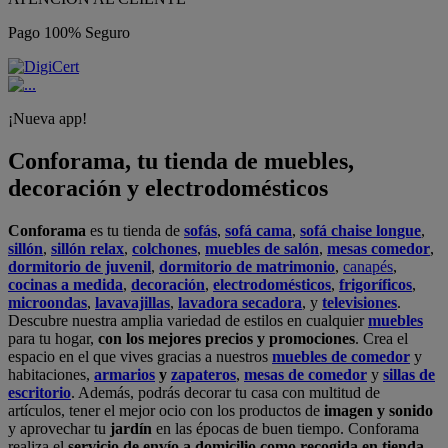
Pago 100% Seguro
¡Nueva app!
Conforama, tu tienda de muebles,
decoración y electrodomésticos
Conforama
es tu tienda de
sofás
,
sofá cama
,
sofá chaise longue
,
sillón
,
sillón relax
,
colchones
,
muebles de salón
,
mesas comedor
,
dormitorio de juvenil
,
dormitorio de matrimonio
,
canapés
,
cocinas a medida
,
decoración
,
electrodomésticos
,
frigoríficos
,
microondas
,
lavavajillas
,
lavadora secadora
, y
televisiones
.
Descubre nuestra amplia variedad de estilos en cualquier
muebles
para tu hogar,
con los mejores precios y promociones
. Crea el
espacio en el que vives gracias a nuestros
muebles de comedor
y
habitaciones,
armarios
y
zapateros
,
mesas de comedor
y
sillas de
escritorio
. Además, podrás decorar tu casa con multitud de
artículos, tener el mejor ocio con los productos de
imagen y sonido
y aprovechar tu
jardín
en las épocas de buen tiempo. Conforama
realiza el
servicio de envío a domicilio como recogida en tienda.