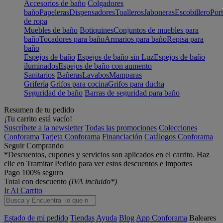
Accesorios de baño
Colgadores
baño
Papeleras
Dispensadores
Toalleros
Jaboneras
Escobillero
Port
de ropa
Muebles de baño
Botiquines
Conjuntos de muebles para
baño
Tocadores para baño
Armarios para baño
Repisa para
baño
Espejos de baño
Espejos de baño sin Luz
Espejos de baño
iluminados
Espejos de baño con aumento
Sanitarios
Bañeras
Lavabos
Mamparas
Grifería
Grifos para cocina
Grifos para ducha
Seguridad de baño
Barras de seguridad para baño
Resumen de tu pedido
¡Tu carrito está vacío!
Suscríbete a la newsletter
Todas las promociones
Colecciones
Conforama
Tarjeta Conforama
Financiación
Catálogos Conforama
Seguir Comprando
*Descuentos, cupones y servicios son aplicados en el carrito. Haz
clic en Tramitar Pedido para ver estos descuentos e importes
Pago 100% seguro
Total con descuento
(IVA incluido*)
Ir Al Carrito
Estado de mi pedido
Tiendas
Ayuda
Blog
App Conforama
Baleares