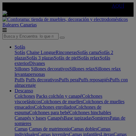
🔵Cambia tu electro con
-10% EXTRA
de descuento ☑️
AQUÍ
Baleares
Canarias
Sofás
Sofás
Chaise Longue
Rinconeras
Sofás cama
Sofás 2
plazas
Sofás 3 plazas
Sofás de piel
Sofás relax
Sofás
exterior
Divanes
Sillones
Sillones decorativos
Sillones relax
Sillones relax
levantapersonas
Puffs
Puffs decorativos
Puffs pera
Puffs reposapiés
Puffs con
almacenaje
Descanso
Colchones
Packs colchón y canapé
Colchones
viscoelásticos
Colchones de muelles
Colchones de muelles
ensacados
Colchones enrollados
Colchones de
espuma
Colchones para bebé
Colchones hinchables
Canapés y bases
Canapés
Base tapizadas
Somieres
Patas de
somieres
Camas
Camas de matrimonio
Camas dobles
Camas
individuales
Camas juveniles
Camas infantiles
Literas
Camas