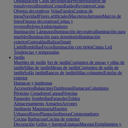
Organización
Cajas decorativas
Percheros
Burros de
ropa
Joyeros
Biombos
Cestas
Baúles
Revisteros
Cajas
Objetos decorativos
Velas
Faroles
Centros de
mesa
Navidad
Flores artificiales
Maceteros
Jarrones
Marcos de
fotos
Figuras decorativas
Cajitas y
joyeros
Relojes
Ambientadores
Iluminación
Lámparas
Iluminación decorativa
Iluminación para
muebles
Iluminación para dormitorio
Iluminación
exterior
Guirnaldas
Balizas
Smart
Light
Bombillas
Focos
Iluminación con rieles
Cintas Led
Tendencias y temporadas
Jardín
Muebles de jardín
Set de jardín
Conjuntos de mesas y sillas de
jardín
Sillas de jardín
Mesas de jardín
Conjuntos de sofás de
jardín
Sofás jardín
Bancos de jardín
Sillas colgantes
Estufas de
exterior
Hamacas y tumbonas
Accesorios
Balancines
Tumbonas
Hamacas
Columpios
Pérgolas
Cenadores
Carpas
Pérgolas
Parasoles
Sombrillas
Parasoles
Toldos
Almacenamiento
Armarios
Arcones
Jardinería
Maquinaria
Huertos
Urbanos
Riego
Plantas
Jardineras
Compostadores
Cocina
Barbacoas
Cocina de exterior
Decoración
Grifos y fuentes
Estatuas
Macetas
Termómetros y