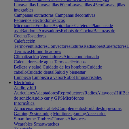
Lavavajillas
Lavavajillas 60cm
Lavavajillas 45cm
Lavavajillas
integrables
Campanas extractoras
Campanas decorativas
Pequeños electrodomésticos
Microondas
Freidoras
Aspiradores
Cafeteras
Planchas de
asar
Batidoras
Amasadores
Robots de Cocina
Balanzas de
Cocina
Tostadoras
Calefacción
Termoventiladores
Convectores
Estufas
Radiadores
Calefactores
D
Térmicos
Humidificadores
Climatización
Ventiladores
Aire acondicionado
Calentadores de agua
Termos eléctricos
Belleza y salud
Cuidado de los hombres
Cuidado
cabello
Cuidado dental
Salud y bienestar
Limpieza
Limpieza a vapor
Robot limpiacristales
Electrónica
Audio y hifi
Auriculares
Adaptadores
Reproductores
Radios
Altavoces
Hifi
Bar
de sonido
Audio car y GPS
Micrófonos
Informática
Almacenamiento
Tablets
Complementos
Portátiles
Impresoras
Gaming & streaming
Monitores gaming
Accesorios
Smart home
Timbres
Cámaras
Altavoces
Wearables
Smartwatches