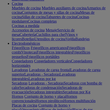
Cocina
Muebles de cocina
Muebles auxiliares de cocina
Armarios de
cocina
Conjuntos de mesas y sillas de cocina
Mesas de
cocina
Sillas de cocina
Taburetes de cocina
Cocinas
modulares
Cocinas completas
Cocinas a medida
Accesorios de cocina
Menaje
Servicio de
mesa
Cubertería
Cuchillos para chef
Vinos y
licores
Botellas
Utensilios de cocina
Vajilla
Bandejas
Electrodomésticos
Frigoríficos
Frigoríficos americanos
Frigoríficos
combi
Vinotecas
Frigoríficos integrables
Frigoríficos
pequeños
Frigoríficos portátiles
Congeladores
Congeladores verticales
Congeladores
horizontales
Lavadoras
Lavadoras de carga frontal
Lavadoras de carga
superior
Lavadoras - Secadoras
Lavadoras
integrables
Lavadoras por kg
Secadoras
Lavadoras - Secadoras
Secadoras con bomba de
calor
Secadoras de condensación
Secadoras de
evacuación
Secadoras integrables
Secadoras por Kg
Hornos
Conjunto de horno y placa
Hornos
convencionales
Hornos pirolíticos
Hornos multifunción
Placas de cocina
Conjunto de horno y
placa
Vitrocerámica
Placas de inducción
Placas de gas