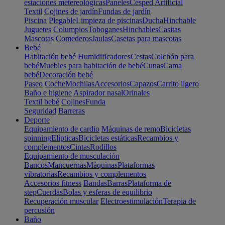
estaciones metereológicas
Paneles
Cesped Artificial
Textil
Cojines de jardín
Fundas de jardín
Piscina
Plegable
Limpieza de piscinas
Ducha
Hinchable
Juguetes
Columpios
Toboganes
Hinchables
Casitas
Mascotas
Comederos
Jaulas
Casetas para mascotas
Bebé
Habitación bebé
Humidificadores
Cestas
Colchón para
bebé
Muebles para habitación de bebé
Cunas
Cama
bebé
Decoración bebé
Paseo
Coche
Mochilas
Accesorios
Capazos
Carrito ligero
Baño e higiene
Aspirador nasal
Orinales
Textil bebé
Cojines
Funda
Seguridad
Barreras
Deporte
Equipamiento de cardio
Máquinas de remo
Bicicletas
spinning
Elípticas
Bicicletas estáticas
Recambios y
complementos
Cintas
Rodillos
Equipamiento de musculación
Bancos
Mancuernas
Máquinas
Plataformas
vibratorias
Recambios y complementos
Accesorios fitness
Bandas
Barras
Plataforma de
step
Cuerdas
Bolas y esferas de equilibrio
Recuperación muscular
Electroestimulación
Terapia de
percusión
Baño