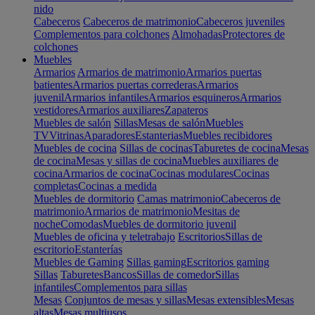
nido
Cabeceros
Cabeceros de matrimonio
Cabeceros juveniles
Complementos para colchones
Almohadas
Protectores de
colchones
Muebles
Armarios
Armarios de matrimonio
Armarios puertas
batientes
Armarios puertas correderas
Armarios
juvenil
Armarios infantiles
Armarios esquineros
Armarios
vestidores
Armarios auxiliares
Zapateros
Muebles de salón
Sillas
Mesas de salón
Muebles
TV
Vitrinas
Aparadores
Estanterias
Muebles recibidores
Muebles de cocina
Sillas de cocinas
Taburetes de cocina
Mesas
de cocina
Mesas y sillas de cocina
Muebles auxiliares de
cocina
Armarios de cocina
Cocinas modulares
Cocinas
completas
Cocinas a medida
Muebles de dormitorio
Camas matrimonio
Cabeceros de
matrimonio
Armarios de matrimonio
Mesitas de
noche
Comodas
Muebles de dormitorio juvenil
Muebles de oficina y teletrabajo
Escritorios
Sillas de
escritorio
Estanterías
Muebles de Gaming
Sillas gaming
Escritorios gaming
Sillas
Taburetes
Bancos
Sillas de comedor
Sillas
infantiles
Complementos para sillas
Mesas
Conjuntos de mesas y sillas
Mesas extensibles
Mesas
altas
Mesas multiusos