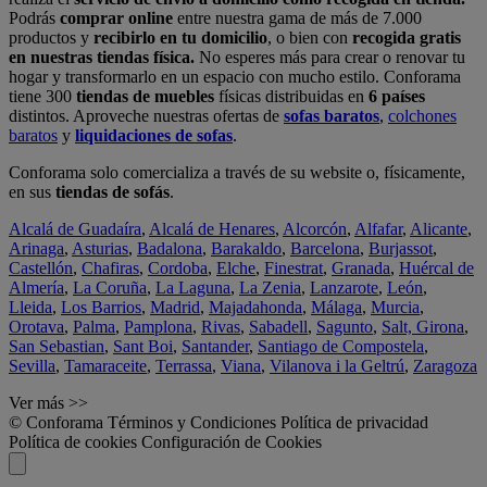
Podrás
comprar online
entre nuestra gama de más de 7.000
productos y
recibirlo en tu domicilio
, o bien con
recogida gratis
en nuestras tiendas física.
No esperes más para crear o renovar tu
hogar y transformarlo en un espacio con mucho estilo. Conforama
tiene 300
tiendas de muebles
físicas distribuidas en
6 países
distintos. Aproveche nuestras ofertas de
sofas baratos
,
colchones
baratos
y
liquidaciones de sofas
.
Conforama solo comercializa a través de su website o, físicamente,
en sus
tiendas de sofás
.
Alcalá de Guadaíra
,
Alcalá de Henares
,
Alcorcón
,
Alfafar
,
Alicante
,
Arinaga
,
Asturias
,
Badalona
,
Barakaldo
,
Barcelona
,
Burjassot
,
Castellón
,
Chafiras
,
Cordoba
,
Elche
,
Finestrat
,
Granada
,
Huércal de
Almería
,
La Coruña
,
La Laguna
,
La Zenia
,
Lanzarote
,
León
,
Lleida
,
Los Barrios
,
Madrid
,
Majadahonda
,
Málaga
,
Murcia
,
Orotava
,
Palma
,
Pamplona
,
Rivas
,
Sabadell
,
Sagunto
,
Salt, Girona
,
San Sebastian
,
Sant Boi
,
Santander
,
Santiago de Compostela
,
Sevilla
,
Tamaraceite
,
Terrassa
,
Viana
,
Vilanova i la Geltrú
,
Zaragoza
Ver más >>
© Conforama
Términos y Condiciones
Política de privacidad
Política de cookies
Configuración de Cookies