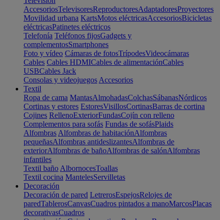
Televisión
Accesorios
Televisores
Reproductores
Adaptadores
Proyectores
Movilidad urbana
Karts
Motos eléctricas
Accesorios
Bicicletas
eléctricas
Patinetes eléctricos
Telefonía
Teléfonos fijos
Gadgets y
complementos
Smartphones
Foto y vídeo
Cámaras de fotos
Trípodes
Videocámaras
Cables
Cables HDMI
Cables de alimentación
Cables
USB
Cables Jack
Consolas y videojuegos
Accesorios
Textil
Ropa de cama
Mantas
Almohadas
Colchas
Sábanas
Nórdicos
Cortinas y estores
Estores
Visillos
Cortinas
Barras de cortina
Cojines
Relleno
Exterior
Fundas
Cojín con relleno
Complementos para sofás
Fundas de sofás
Plaids
Alfombras
Alfombras de habitación
Alfombras
pequeñas
Alfombras antideslizantes
Alfombras de
exterior
Alfombras de baño
Alfombras de salón
Alfombras
infantiles
Textil baño
Albornoces
Toallas
Textil cocina
Manteles
Servilletas
Decoración
Decoración de pared
Letreros
Espejos
Relojes de
pared
Tableros
Canvas
Cuadros pintados a mano
Marcos
Placas
decorativas
Cuadros