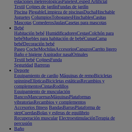
estaciones metereológicas
Paneles
Cesped Artificial
Textil
Cojines de jardín
Fundas de jardín
Piscina
Plegable
Limpieza de piscinas
Ducha
Hinchable
Juguetes
Columpios
Toboganes
Hinchables
Casitas
Mascotas
Comederos
Jaulas
Casetas para mascotas
Bebé
Habitación bebé
Humidificadores
Cestas
Colchón para
bebé
Muebles para habitación de bebé
Cunas
Cama
bebé
Decoración bebé
Paseo
Coche
Mochilas
Accesorios
Capazos
Carrito ligero
Baño e higiene
Aspirador nasal
Orinales
Textil bebé
Cojines
Funda
Seguridad
Barreras
Deporte
Equipamiento de cardio
Máquinas de remo
Bicicletas
spinning
Elípticas
Bicicletas estáticas
Recambios y
complementos
Cintas
Rodillos
Equipamiento de musculación
Bancos
Mancuernas
Máquinas
Plataformas
vibratorias
Recambios y complementos
Accesorios fitness
Bandas
Barras
Plataforma de
step
Cuerdas
Bolas y esferas de equilibrio
Recuperación muscular
Electroestimulación
Terapia de
percusión
Baño