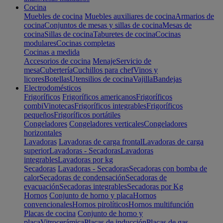
Cocina
Muebles de cocina
Muebles auxiliares de cocina
Armarios de
cocina
Conjuntos de mesas y sillas de cocina
Mesas de
cocina
Sillas de cocina
Taburetes de cocina
Cocinas
modulares
Cocinas completas
Cocinas a medida
Accesorios de cocina
Menaje
Servicio de
mesa
Cubertería
Cuchillos para chef
Vinos y
licores
Botellas
Utensilios de cocina
Vajilla
Bandejas
Electrodomésticos
Frigoríficos
Frigoríficos americanos
Frigoríficos
combi
Vinotecas
Frigoríficos integrables
Frigoríficos
pequeños
Frigoríficos portátiles
Congeladores
Congeladores verticales
Congeladores
horizontales
Lavadoras
Lavadoras de carga frontal
Lavadoras de carga
superior
Lavadoras - Secadoras
Lavadoras
integrables
Lavadoras por kg
Secadoras
Lavadoras - Secadoras
Secadoras con bomba de
calor
Secadoras de condensación
Secadoras de
evacuación
Secadoras integrables
Secadoras por Kg
Hornos
Conjunto de horno y placa
Hornos
convencionales
Hornos pirolíticos
Hornos multifunción
Placas de cocina
Conjunto de horno y
placa
Vitrocerámica
Placas de inducción
Placas de gas