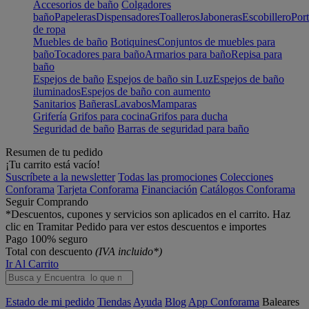
Accesorios de baño
Colgadores
baño
Papeleras
Dispensadores
Toalleros
Jaboneras
Escobillero
Port
de ropa
Muebles de baño
Botiquines
Conjuntos de muebles para
baño
Tocadores para baño
Armarios para baño
Repisa para
baño
Espejos de baño
Espejos de baño sin Luz
Espejos de baño
iluminados
Espejos de baño con aumento
Sanitarios
Bañeras
Lavabos
Mamparas
Grifería
Grifos para cocina
Grifos para ducha
Seguridad de baño
Barras de seguridad para baño
Resumen de tu pedido
¡Tu carrito está vacío!
Suscríbete a la newsletter
Todas las promociones
Colecciones
Conforama
Tarjeta Conforama
Financiación
Catálogos Conforama
Seguir Comprando
*Descuentos, cupones y servicios son aplicados en el carrito. Haz
clic en Tramitar Pedido para ver estos descuentos e importes
Pago 100% seguro
Total con descuento
(IVA incluido*)
Ir Al Carrito
Estado de mi pedido
Tiendas
Ayuda
Blog
App Conforama
Baleares