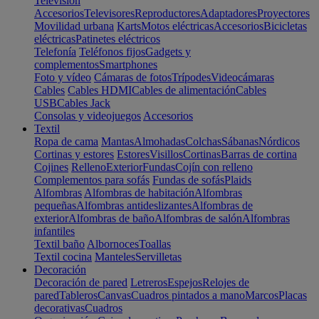
Televisión
Accesorios
Televisores
Reproductores
Adaptadores
Proyectores
Movilidad urbana
Karts
Motos eléctricas
Accesorios
Bicicletas
eléctricas
Patinetes eléctricos
Telefonía
Teléfonos fijos
Gadgets y
complementos
Smartphones
Foto y vídeo
Cámaras de fotos
Trípodes
Videocámaras
Cables
Cables HDMI
Cables de alimentación
Cables
USB
Cables Jack
Consolas y videojuegos
Accesorios
Textil
Ropa de cama
Mantas
Almohadas
Colchas
Sábanas
Nórdicos
Cortinas y estores
Estores
Visillos
Cortinas
Barras de cortina
Cojines
Relleno
Exterior
Fundas
Cojín con relleno
Complementos para sofás
Fundas de sofás
Plaids
Alfombras
Alfombras de habitación
Alfombras
pequeñas
Alfombras antideslizantes
Alfombras de
exterior
Alfombras de baño
Alfombras de salón
Alfombras
infantiles
Textil baño
Albornoces
Toallas
Textil cocina
Manteles
Servilletas
Decoración
Decoración de pared
Letreros
Espejos
Relojes de
pared
Tableros
Canvas
Cuadros pintados a mano
Marcos
Placas
decorativas
Cuadros