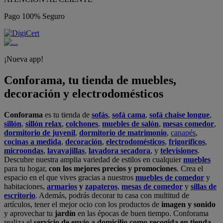
Pago 100% Seguro
¡Nueva app!
Conforama, tu tienda de muebles,
decoración y electrodomésticos
Conforama
es tu tienda de
sofás
,
sofá cama
,
sofá chaise longue
,
sillón
,
sillón relax
,
colchones
,
muebles de salón
,
mesas comedor
,
dormitorio de juvenil
,
dormitorio de matrimonio
,
canapés
,
cocinas a medida
,
decoración
,
electrodomésticos
,
frigoríficos
,
microondas
,
lavavajillas
,
lavadora secadora
, y
televisiones
.
Descubre nuestra amplia variedad de estilos en cualquier
muebles
para tu hogar,
con los mejores precios y promociones
. Crea el
espacio en el que vives gracias a nuestros
muebles de comedor
y
habitaciones,
armarios
y
zapateros
,
mesas de comedor
y
sillas de
escritorio
. Además, podrás decorar tu casa con multitud de
artículos, tener el mejor ocio con los productos de
imagen y sonido
y aprovechar tu
jardín
en las épocas de buen tiempo. Conforama
realiza el
servicio de envío a domicilio como recogida en tienda.