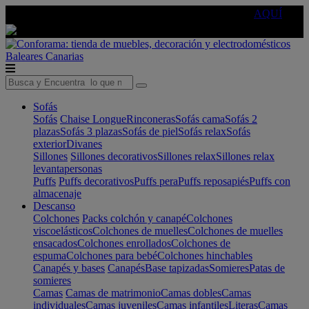
🔵Cambia tu electro con
-10% EXTRA
de descuento ☑️
AQUÍ
Baleares
Canarias
Sofás
Sofás
Chaise Longue
Rinconeras
Sofás cama
Sofás 2
plazas
Sofás 3 plazas
Sofás de piel
Sofás relax
Sofás
exterior
Divanes
Sillones
Sillones decorativos
Sillones relax
Sillones relax
levantapersonas
Puffs
Puffs decorativos
Puffs pera
Puffs reposapiés
Puffs con
almacenaje
Descanso
Colchones
Packs colchón y canapé
Colchones
viscoelásticos
Colchones de muelles
Colchones de muelles
ensacados
Colchones enrollados
Colchones de
espuma
Colchones para bebé
Colchones hinchables
Canapés y bases
Canapés
Base tapizadas
Somieres
Patas de
somieres
Camas
Camas de matrimonio
Camas dobles
Camas
individuales
Camas juveniles
Camas infantiles
Literas
Camas