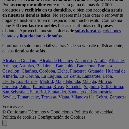
Podrás
comprar online
entre nuestra gama de más de 7.000
productos y
recibirlo en tu domicilio
, o bien con
recogida gratis
en nuestras tiendas física.
No esperes más para crear o renovar tu
hogar y transformarlo en un espacio con mucho estilo. Conforama
tiene 300
tiendas de muebles
físicas distribuidas en
6 países
distintos. Aproveche nuestras ofertas de
sofas baratos
,
colchones
baratos
y
liquidaciones de sofas
.
Conforama solo comercializa a través de su website o, físicamente,
en sus
tiendas de sofás
.
Alcalá de Guadaíra
,
Alcalá de Henares
,
Alcorcón
,
Alfafar
,
Alicante
,
Arinaga
,
Asturias
,
Badalona
,
Barakaldo
,
Barcelona
,
Burjassot
,
Castellón
,
Chafiras
,
Cordoba
,
Elche
,
Finestrat
,
Granada
,
Huércal de
Almería
,
La Coruña
,
La Laguna
,
La Zenia
,
Lanzarote
,
León
,
Lleida
,
Los Barrios
,
Madrid
,
Majadahonda
,
Málaga
,
Murcia
,
Orotava
,
Palma
,
Pamplona
,
Rivas
,
Sabadell
,
Sagunto
,
Salt, Girona
,
San Sebastian
,
Sant Boi
,
Santander
,
Santiago de Compostela
,
Sevilla
,
Tamaraceite
,
Terrassa
,
Viana
,
Vilanova i la Geltrú
,
Zaragoza
Ver más >>
© Conforama
Términos y Condiciones
Política de privacidad
Política de cookies
Configuración de Cookies