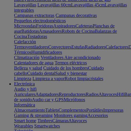
Lavavajillas
Lavavajillas 60cm
Lavavajillas 45cm
Lavavajillas
integrables
Campanas extractoras
Campanas decorativas
Pequeños electrodomésticos
Microondas
Freidoras
Aspiradores
Cafeteras
Planchas de
asar
Batidoras
Amasadores
Robots de Cocina
Balanzas de
Cocina
Tostadoras
Calefacción
Termoventiladores
Convectores
Estufas
Radiadores
Calefactores
D
Térmicos
Humidificadores
Climatización
Ventiladores
Aire acondicionado
Calentadores de agua
Termos eléctricos
Belleza y salud
Cuidado de los hombres
Cuidado
cabello
Cuidado dental
Salud y bienestar
Limpieza
Limpieza a vapor
Robot limpiacristales
Electrónica
Audio y hifi
Auriculares
Adaptadores
Reproductores
Radios
Altavoces
Hifi
Bar
de sonido
Audio car y GPS
Micrófonos
Informática
Almacenamiento
Tablets
Complementos
Portátiles
Impresoras
Gaming & streaming
Monitores gaming
Accesorios
Smart home
Timbres
Cámaras
Altavoces
Wearables
Smartwatches