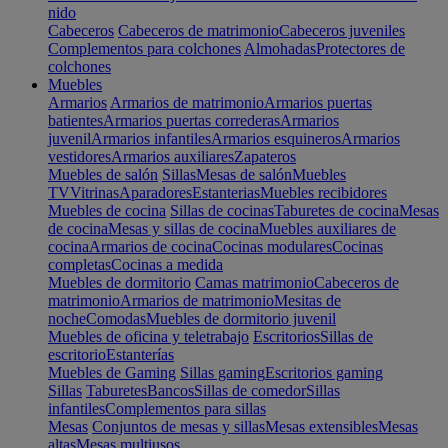
nido
Cabeceros
Cabeceros de matrimonio
Cabeceros juveniles
Complementos para colchones
Almohadas
Protectores de
colchones
Muebles
Armarios
Armarios de matrimonio
Armarios puertas
batientes
Armarios puertas correderas
Armarios
juvenil
Armarios infantiles
Armarios esquineros
Armarios
vestidores
Armarios auxiliares
Zapateros
Muebles de salón
Sillas
Mesas de salón
Muebles
TV
Vitrinas
Aparadores
Estanterias
Muebles recibidores
Muebles de cocina
Sillas de cocinas
Taburetes de cocina
Mesas
de cocina
Mesas y sillas de cocina
Muebles auxiliares de
cocina
Armarios de cocina
Cocinas modulares
Cocinas
completas
Cocinas a medida
Muebles de dormitorio
Camas matrimonio
Cabeceros de
matrimonio
Armarios de matrimonio
Mesitas de
noche
Comodas
Muebles de dormitorio juvenil
Muebles de oficina y teletrabajo
Escritorios
Sillas de
escritorio
Estanterías
Muebles de Gaming
Sillas gaming
Escritorios gaming
Sillas
Taburetes
Bancos
Sillas de comedor
Sillas
infantiles
Complementos para sillas
Mesas
Conjuntos de mesas y sillas
Mesas extensibles
Mesas
altas
Mesas multiusos