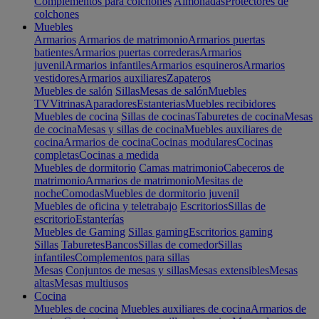
Complementos para colchones
Almohadas
Protectores de
colchones
Muebles
Armarios
Armarios de matrimonio
Armarios puertas
batientes
Armarios puertas correderas
Armarios
juvenil
Armarios infantiles
Armarios esquineros
Armarios
vestidores
Armarios auxiliares
Zapateros
Muebles de salón
Sillas
Mesas de salón
Muebles
TV
Vitrinas
Aparadores
Estanterias
Muebles recibidores
Muebles de cocina
Sillas de cocinas
Taburetes de cocina
Mesas
de cocina
Mesas y sillas de cocina
Muebles auxiliares de
cocina
Armarios de cocina
Cocinas modulares
Cocinas
completas
Cocinas a medida
Muebles de dormitorio
Camas matrimonio
Cabeceros de
matrimonio
Armarios de matrimonio
Mesitas de
noche
Comodas
Muebles de dormitorio juvenil
Muebles de oficina y teletrabajo
Escritorios
Sillas de
escritorio
Estanterías
Muebles de Gaming
Sillas gaming
Escritorios gaming
Sillas
Taburetes
Bancos
Sillas de comedor
Sillas
infantiles
Complementos para sillas
Mesas
Conjuntos de mesas y sillas
Mesas extensibles
Mesas
altas
Mesas multiusos
Cocina
Muebles de cocina
Muebles auxiliares de cocina
Armarios de