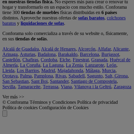
en nuestras tiendas física.
No esperes más para crear o renovar tu
hogar y transformarlo en un espacio con mucho estilo. Conforama
tiene 300
tiendas de muebles
físicas distribuidas en
6 países
distintos. Aproveche nuestras ofertas de
sofas baratos
,
colchones
baratos
y
liquidaciones de sofas
.
Conforama solo comercializa a través de su website o, físicamente,
en sus
tiendas de sofás
.
Alcalá de Guadaíra
,
Alcalá de Henares
,
Alcorcón
,
Alfafar
,
Alicante
,
Arinaga
,
Asturias
,
Badalona
,
Barakaldo
,
Barcelona
,
Burjassot
,
Castellón
,
Chafiras
,
Cordoba
,
Elche
,
Finestrat
,
Granada
,
Huércal de
Almería
,
La Coruña
,
La Laguna
,
La Zenia
,
Lanzarote
,
León
,
Lleida
,
Los Barrios
,
Madrid
,
Majadahonda
,
Málaga
,
Murcia
,
Orotava
,
Palma
,
Pamplona
,
Rivas
,
Sabadell
,
Sagunto
,
Salt, Girona
,
San Sebastian
,
Sant Boi
,
Santander
,
Santiago de Compostela
,
Sevilla
,
Tamaraceite
,
Terrassa
,
Viana
,
Vilanova i la Geltrú
,
Zaragoza
Ver más >>
© Conforama
Términos y Condiciones
Política de privacidad
Política de cookies
Configuración de Cookies