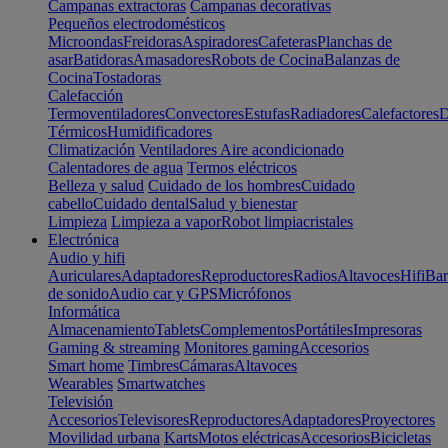
Campanas extractoras
Campanas decorativas
Pequeños electrodomésticos
Microondas
Freidoras
Aspiradores
Cafeteras
Planchas de
asar
Batidoras
Amasadores
Robots de Cocina
Balanzas de
Cocina
Tostadoras
Calefacción
Termoventiladores
Convectores
Estufas
Radiadores
Calefactores
D
Térmicos
Humidificadores
Climatización
Ventiladores
Aire acondicionado
Calentadores de agua
Termos eléctricos
Belleza y salud
Cuidado de los hombres
Cuidado
cabello
Cuidado dental
Salud y bienestar
Limpieza
Limpieza a vapor
Robot limpiacristales
Electrónica
Audio y hifi
Auriculares
Adaptadores
Reproductores
Radios
Altavoces
Hifi
Bar
de sonido
Audio car y GPS
Micrófonos
Informática
Almacenamiento
Tablets
Complementos
Portátiles
Impresoras
Gaming & streaming
Monitores gaming
Accesorios
Smart home
Timbres
Cámaras
Altavoces
Wearables
Smartwatches
Televisión
Accesorios
Televisores
Reproductores
Adaptadores
Proyectores
Movilidad urbana
Karts
Motos eléctricas
Accesorios
Bicicletas