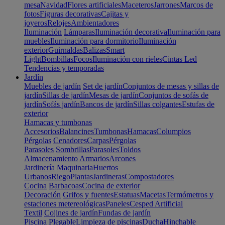
mesa
Navidad
Flores artificiales
Maceteros
Jarrones
Marcos de
fotos
Figuras decorativas
Cajitas y
joyeros
Relojes
Ambientadores
Iluminación
Lámparas
Iluminación decorativa
Iluminación para
muebles
Iluminación para dormitorio
Iluminación
exterior
Guirnaldas
Balizas
Smart
Light
Bombillas
Focos
Iluminación con rieles
Cintas Led
Tendencias y temporadas
Jardín
Muebles de jardín
Set de jardín
Conjuntos de mesas y sillas de
jardín
Sillas de jardín
Mesas de jardín
Conjuntos de sofás de
jardín
Sofás jardín
Bancos de jardín
Sillas colgantes
Estufas de
exterior
Hamacas y tumbonas
Accesorios
Balancines
Tumbonas
Hamacas
Columpios
Pérgolas
Cenadores
Carpas
Pérgolas
Parasoles
Sombrillas
Parasoles
Toldos
Almacenamiento
Armarios
Arcones
Jardinería
Maquinaria
Huertos
Urbanos
Riego
Plantas
Jardineras
Compostadores
Cocina
Barbacoas
Cocina de exterior
Decoración
Grifos y fuentes
Estatuas
Macetas
Termómetros y
estaciones metereológicas
Paneles
Cesped Artificial
Textil
Cojines de jardín
Fundas de jardín
Piscina
Plegable
Limpieza de piscinas
Ducha
Hinchable