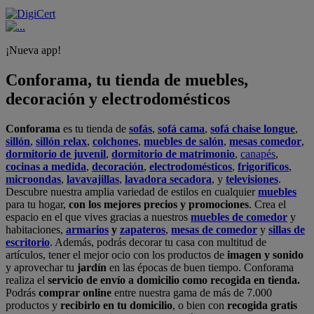
¡Nueva app!
Conforama, tu tienda de muebles,
decoración y electrodomésticos
Conforama
es tu tienda de
sofás
,
sofá cama
,
sofá chaise longue
,
sillón
,
sillón relax
,
colchones
,
muebles de salón
,
mesas comedor
,
dormitorio de juvenil
,
dormitorio de matrimonio
,
canapés
,
cocinas a medida
,
decoración
,
electrodomésticos
,
frigoríficos
,
microondas
,
lavavajillas
,
lavadora secadora
, y
televisiones
.
Descubre nuestra amplia variedad de estilos en cualquier
muebles
para tu hogar,
con los mejores precios y promociones
. Crea el
espacio en el que vives gracias a nuestros
muebles de comedor
y
habitaciones,
armarios
y
zapateros
,
mesas de comedor
y
sillas de
escritorio
. Además, podrás decorar tu casa con multitud de
artículos, tener el mejor ocio con los productos de
imagen y sonido
y aprovechar tu
jardín
en las épocas de buen tiempo. Conforama
realiza el
servicio de envío a domicilio como recogida en tienda.
Podrás
comprar online
entre nuestra gama de más de 7.000
productos y
recibirlo en tu domicilio
, o bien con
recogida gratis