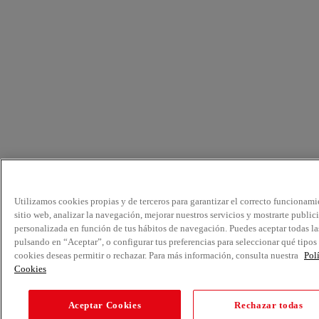
Utilizamos cookies propias y de terceros para garantizar el correcto funcionami
sitio web, analizar la navegación, mejorar nuestros servicios y mostrarte public
personalizada en función de tus hábitos de navegación. Puedes aceptar todas la
pulsando en “Aceptar”, o configurar tus preferencias para seleccionar qué tipos
cookies deseas permitir o rechazar. Para más información, consulta nuestra
Pol
Cookies
Aceptar Cookies
Rechazar todas