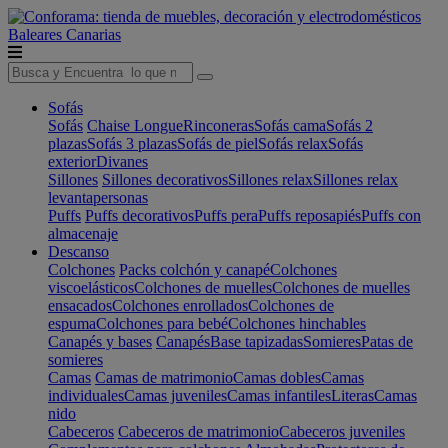
Baleares
Canarias
Sofás
Sofás
Chaise Longue
Rinconeras
Sofás cama
Sofás 2
plazas
Sofás 3 plazas
Sofás de piel
Sofás relax
Sofás
exterior
Divanes
Sillones
Sillones decorativos
Sillones relax
Sillones relax
levantapersonas
Puffs
Puffs decorativos
Puffs pera
Puffs reposapiés
Puffs con
almacenaje
Descanso
Colchones
Packs colchón y canapé
Colchones
viscoelásticos
Colchones de muelles
Colchones de muelles
ensacados
Colchones enrollados
Colchones de
espuma
Colchones para bebé
Colchones hinchables
Canapés y bases
Canapés
Base tapizadas
Somieres
Patas de
somieres
Camas
Camas de matrimonio
Camas dobles
Camas
individuales
Camas juveniles
Camas infantiles
Literas
Camas
nido
Cabeceros
Cabeceros de matrimonio
Cabeceros juveniles