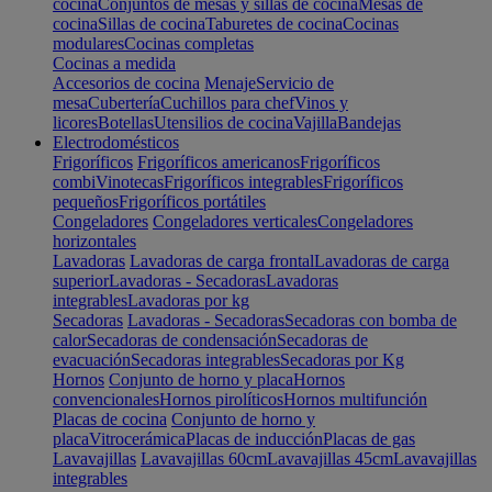
cocina
Conjuntos de mesas y sillas de cocina
Mesas de
cocina
Sillas de cocina
Taburetes de cocina
Cocinas
modulares
Cocinas completas
Cocinas a medida
Accesorios de cocina
Menaje
Servicio de
mesa
Cubertería
Cuchillos para chef
Vinos y
licores
Botellas
Utensilios de cocina
Vajilla
Bandejas
Electrodomésticos
Frigoríficos
Frigoríficos americanos
Frigoríficos
combi
Vinotecas
Frigoríficos integrables
Frigoríficos
pequeños
Frigoríficos portátiles
Congeladores
Congeladores verticales
Congeladores
horizontales
Lavadoras
Lavadoras de carga frontal
Lavadoras de carga
superior
Lavadoras - Secadoras
Lavadoras
integrables
Lavadoras por kg
Secadoras
Lavadoras - Secadoras
Secadoras con bomba de
calor
Secadoras de condensación
Secadoras de
evacuación
Secadoras integrables
Secadoras por Kg
Hornos
Conjunto de horno y placa
Hornos
convencionales
Hornos pirolíticos
Hornos multifunción
Placas de cocina
Conjunto de horno y
placa
Vitrocerámica
Placas de inducción
Placas de gas
Lavavajillas
Lavavajillas 60cm
Lavavajillas 45cm
Lavavajillas
integrables