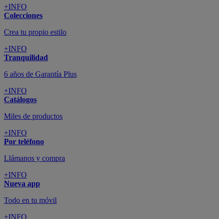
+INFO
Colecciones
Crea tu propio estilo
+INFO
Tranquilidad
6 años de Garantía Plus
+INFO
Catálogos
Miles de productos
+INFO
Por teléfono
Llámanos y compra
+INFO
Nueva app
Todo en tu móvil
+INFO