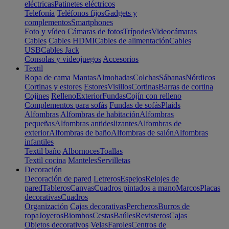
eléctricas
Patinetes eléctricos
Telefonía
Teléfonos fijos
Gadgets y
complementos
Smartphones
Foto y vídeo
Cámaras de fotos
Trípodes
Videocámaras
Cables
Cables HDMI
Cables de alimentación
Cables
USB
Cables Jack
Consolas y videojuegos
Accesorios
Textil
Ropa de cama
Mantas
Almohadas
Colchas
Sábanas
Nórdicos
Cortinas y estores
Estores
Visillos
Cortinas
Barras de cortina
Cojines
Relleno
Exterior
Fundas
Cojín con relleno
Complementos para sofás
Fundas de sofás
Plaids
Alfombras
Alfombras de habitación
Alfombras
pequeñas
Alfombras antideslizantes
Alfombras de
exterior
Alfombras de baño
Alfombras de salón
Alfombras
infantiles
Textil baño
Albornoces
Toallas
Textil cocina
Manteles
Servilletas
Decoración
Decoración de pared
Letreros
Espejos
Relojes de
pared
Tableros
Canvas
Cuadros pintados a mano
Marcos
Placas
decorativas
Cuadros
Organización
Cajas decorativas
Percheros
Burros de
ropa
Joyeros
Biombos
Cestas
Baúles
Revisteros
Cajas
Objetos decorativos
Velas
Faroles
Centros de