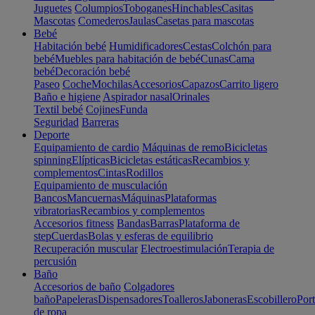
Juguetes
Columpios
Toboganes
Hinchables
Casitas
Mascotas
Comederos
Jaulas
Casetas para mascotas
Bebé
Habitación bebé
Humidificadores
Cestas
Colchón para
bebé
Muebles para habitación de bebé
Cunas
Cama
bebé
Decoración bebé
Paseo
Coche
Mochilas
Accesorios
Capazos
Carrito ligero
Baño e higiene
Aspirador nasal
Orinales
Textil bebé
Cojines
Funda
Seguridad
Barreras
Deporte
Equipamiento de cardio
Máquinas de remo
Bicicletas
spinning
Elípticas
Bicicletas estáticas
Recambios y
complementos
Cintas
Rodillos
Equipamiento de musculación
Bancos
Mancuernas
Máquinas
Plataformas
vibratorias
Recambios y complementos
Accesorios fitness
Bandas
Barras
Plataforma de
step
Cuerdas
Bolas y esferas de equilibrio
Recuperación muscular
Electroestimulación
Terapia de
percusión
Baño
Accesorios de baño
Colgadores
baño
Papeleras
Dispensadores
Toalleros
Jaboneras
Escobillero
Port
de ropa