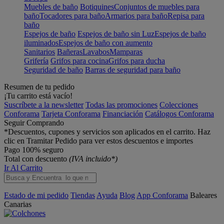
Muebles de baño
Botiquines
Conjuntos de muebles para
baño
Tocadores para baño
Armarios para baño
Repisa para
baño
Espejos de baño
Espejos de baño sin Luz
Espejos de baño
iluminados
Espejos de baño con aumento
Sanitarios
Bañeras
Lavabos
Mamparas
Grifería
Grifos para cocina
Grifos para ducha
Seguridad de baño
Barras de seguridad para baño
Resumen de tu pedido
¡Tu carrito está vacío!
Suscríbete a la newsletter
Todas las promociones
Colecciones
Conforama
Tarjeta Conforama
Financiación
Catálogos Conforama
Seguir Comprando
*Descuentos, cupones y servicios son aplicados en el carrito. Haz
clic en Tramitar Pedido para ver estos descuentos e importes
Pago 100% seguro
Total con descuento
(IVA incluido*)
Ir Al Carrito
Estado de mi pedido
Tiendas
Ayuda
Blog
App Conforama
Baleares
Canarias