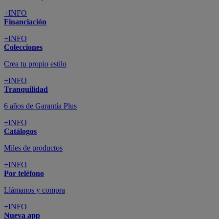
+INFO
Financiación
+INFO
Colecciones
Crea tu propio estilo
+INFO
Tranquilidad
6 años de Garantía Plus
+INFO
Catálogos
Miles de productos
+INFO
Por teléfono
Llámanos y compra
+INFO
Nueva app