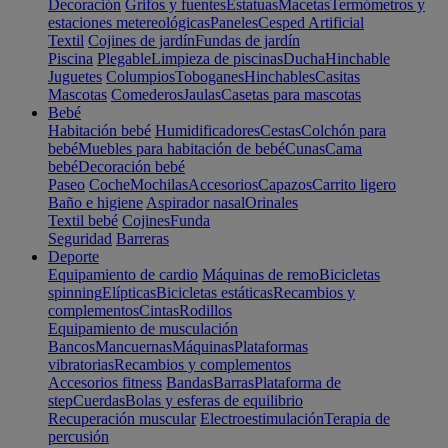
Decoración
Grifos y fuentes
Estatuas
Macetas
Termómetros y
estaciones metereológicas
Paneles
Cesped Artificial
Textil
Cojines de jardín
Fundas de jardín
Piscina
Plegable
Limpieza de piscinas
Ducha
Hinchable
Juguetes
Columpios
Toboganes
Hinchables
Casitas
Mascotas
Comederos
Jaulas
Casetas para mascotas
Bebé
Habitación bebé
Humidificadores
Cestas
Colchón para
bebé
Muebles para habitación de bebé
Cunas
Cama
bebé
Decoración bebé
Paseo
Coche
Mochilas
Accesorios
Capazos
Carrito ligero
Baño e higiene
Aspirador nasal
Orinales
Textil bebé
Cojines
Funda
Seguridad
Barreras
Deporte
Equipamiento de cardio
Máquinas de remo
Bicicletas
spinning
Elípticas
Bicicletas estáticas
Recambios y
complementos
Cintas
Rodillos
Equipamiento de musculación
Bancos
Mancuernas
Máquinas
Plataformas
vibratorias
Recambios y complementos
Accesorios fitness
Bandas
Barras
Plataforma de
step
Cuerdas
Bolas y esferas de equilibrio
Recuperación muscular
Electroestimulación
Terapia de
percusión