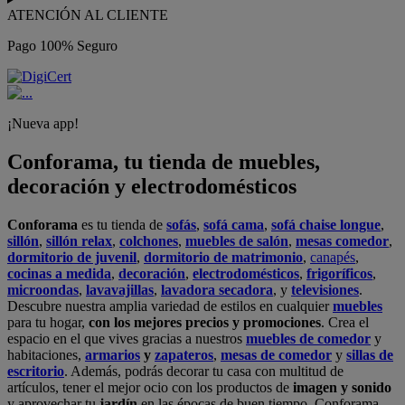
ATENCIÓN AL CLIENTE
Pago 100% Seguro
¡Nueva app!
Conforama, tu tienda de muebles,
decoración y electrodomésticos
Conforama
es tu tienda de
sofás
,
sofá cama
,
sofá chaise longue
,
sillón
,
sillón relax
,
colchones
,
muebles de salón
,
mesas comedor
,
dormitorio de juvenil
,
dormitorio de matrimonio
,
canapés
,
cocinas a medida
,
decoración
,
electrodomésticos
,
frigoríficos
,
microondas
,
lavavajillas
,
lavadora secadora
, y
televisiones
.
Descubre nuestra amplia variedad de estilos en cualquier
muebles
para tu hogar,
con los mejores precios y promociones
. Crea el
espacio en el que vives gracias a nuestros
muebles de comedor
y
habitaciones,
armarios
y
zapateros
,
mesas de comedor
y
sillas de
escritorio
. Además, podrás decorar tu casa con multitud de
artículos, tener el mejor ocio con los productos de
imagen y sonido
y aprovechar tu
jardín
en las épocas de buen tiempo. Conforama