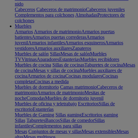
nido
Cabeceros
Cabeceros de matrimonio
Cabeceros juveniles
Complementos para colchones
Almohadas
Protectores de
colchones
Muebles
Armarios
Armarios de matrimonio
Armarios puertas
batientes
Armarios puertas correderas
Armarios
juvenil
Armarios infantiles
Armarios esquineros
Armarios
vestidores
Armarios auxiliares
Zapateros
Muebles de salón
Sillas
Mesas de salón
Muebles
TV
Vitrinas
Aparadores
Estanterias
Muebles recibidores
Muebles de cocina
Sillas de cocinas
Taburetes de cocina
Mesas
de cocina
Mesas y sillas de cocina
Muebles auxiliares de
cocina
Armarios de cocina
Cocinas modulares
Cocinas
completas
Cocinas a medida
Muebles de dormitorio
Camas matrimonio
Cabeceros de
matrimonio
Armarios de matrimonio
Mesitas de
noche
Comodas
Muebles de dormitorio juvenil
Muebles de oficina y teletrabajo
Escritorios
Sillas de
escritorio
Estanterías
Muebles de Gaming
Sillas gaming
Escritorios gaming
Sillas
Taburetes
Bancos
Sillas de comedor
Sillas
infantiles
Complementos para sillas
Mesas
Conjuntos de mesas y sillas
Mesas extensibles
Mesas
altas
Mesas multiusos