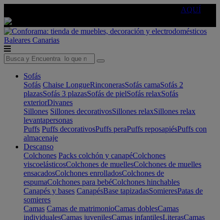
🔵Cambia tu electro con
-10% EXTRA
de descuento ☑️
AQUÍ
Baleares
Canarias
Sofás
Sofás
Chaise Longue
Rinconeras
Sofás cama
Sofás 2
plazas
Sofás 3 plazas
Sofás de piel
Sofás relax
Sofás
exterior
Divanes
Sillones
Sillones decorativos
Sillones relax
Sillones relax
levantapersonas
Puffs
Puffs decorativos
Puffs pera
Puffs reposapiés
Puffs con
almacenaje
Descanso
Colchones
Packs colchón y canapé
Colchones
viscoelásticos
Colchones de muelles
Colchones de muelles
ensacados
Colchones enrollados
Colchones de
espuma
Colchones para bebé
Colchones hinchables
Canapés y bases
Canapés
Base tapizadas
Somieres
Patas de
somieres
Camas
Camas de matrimonio
Camas dobles
Camas
individuales
Camas juveniles
Camas infantiles
Literas
Camas