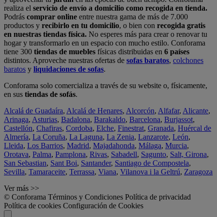
realiza el
servicio de envío a domicilio como recogida en tienda.
Podrás
comprar online
entre nuestra gama de más de 7.000
productos y
recibirlo en tu domicilio
, o bien con
recogida gratis
en nuestras tiendas física.
No esperes más para crear o renovar tu
hogar y transformarlo en un espacio con mucho estilo. Conforama
tiene 300
tiendas de muebles
físicas distribuidas en
6 países
distintos. Aproveche nuestras ofertas de
sofas baratos
,
colchones
baratos
y
liquidaciones de sofas
.
Conforama solo comercializa a través de su website o, físicamente,
en sus
tiendas de sofás
.
Alcalá de Guadaíra
,
Alcalá de Henares
,
Alcorcón
,
Alfafar
,
Alicante
,
Arinaga
,
Asturias
,
Badalona
,
Barakaldo
,
Barcelona
,
Burjassot
,
Castellón
,
Chafiras
,
Cordoba
,
Elche
,
Finestrat
,
Granada
,
Huércal de
Almería
,
La Coruña
,
La Laguna
,
La Zenia
,
Lanzarote
,
León
,
Lleida
,
Los Barrios
,
Madrid
,
Majadahonda
,
Málaga
,
Murcia
,
Orotava
,
Palma
,
Pamplona
,
Rivas
,
Sabadell
,
Sagunto
,
Salt, Girona
,
San Sebastian
,
Sant Boi
,
Santander
,
Santiago de Compostela
,
Sevilla
,
Tamaraceite
,
Terrassa
,
Viana
,
Vilanova i la Geltrú
,
Zaragoza
Ver más >>
© Conforama
Términos y Condiciones
Política de privacidad
Política de cookies
Configuración de Cookies