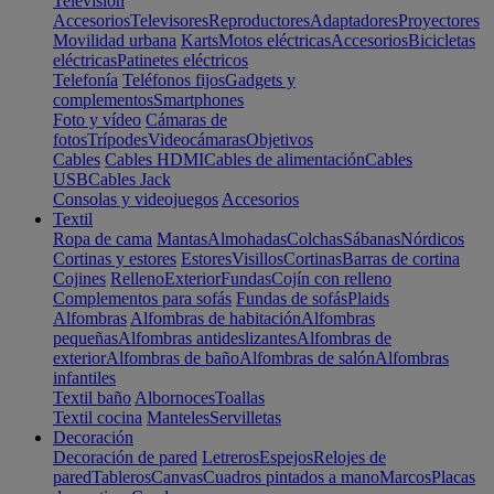
Televisión
Accesorios
Televisores
Reproductores
Adaptadores
Proyectores
Movilidad urbana
Karts
Motos eléctricas
Accesorios
Bicicletas
eléctricas
Patinetes eléctricos
Telefonía
Teléfonos fijos
Gadgets y
complementos
Smartphones
Foto y vídeo
Cámaras de
fotos
Trípodes
Videocámaras
Objetivos
Cables
Cables HDMI
Cables de alimentación
Cables
USB
Cables Jack
Consolas y videojuegos
Accesorios
Textil
Ropa de cama
Mantas
Almohadas
Colchas
Sábanas
Nórdicos
Cortinas y estores
Estores
Visillos
Cortinas
Barras de cortina
Cojines
Relleno
Exterior
Fundas
Cojín con relleno
Complementos para sofás
Fundas de sofás
Plaids
Alfombras
Alfombras de habitación
Alfombras
pequeñas
Alfombras antideslizantes
Alfombras de
exterior
Alfombras de baño
Alfombras de salón
Alfombras
infantiles
Textil baño
Albornoces
Toallas
Textil cocina
Manteles
Servilletas
Decoración
Decoración de pared
Letreros
Espejos
Relojes de
pared
Tableros
Canvas
Cuadros pintados a mano
Marcos
Placas