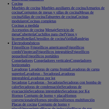
Cocina
Muebles de cocina
Muebles auxiliares de cocina
Armarios de
cocina
Conjuntos de mesas y sillas de cocina
Mesas de
cocina
Sillas de cocina
Taburetes de cocina
Cocinas
modulares
Cocinas completas
Cocinas a medida
Accesorios de cocina
Menaje
Servicio de
mesa
Cubertería
Cuchillos para chef
Vinos y
licores
Botellas
Utensilios de cocina
Vajilla
Bandejas
Electrodomésticos
Frigoríficos
Frigoríficos americanos
Frigoríficos
combi
Vinotecas
Frigoríficos integrables
Frigoríficos
pequeños
Frigoríficos portátiles
Congeladores
Congeladores verticales
Congeladores
horizontales
Lavadoras
Lavadoras de carga frontal
Lavadoras de carga
superior
Lavadoras - Secadoras
Lavadoras
integrables
Lavadoras por kg
Secadoras
Lavadoras - Secadoras
Secadoras con bomba de
calor
Secadoras de condensación
Secadoras de
evacuación
Secadoras integrables
Secadoras por Kg
Hornos
Conjunto de horno y placa
Hornos
convencionales
Hornos pirolíticos
Hornos multifunción
Placas de cocina
Conjunto de horno y
placa
Vitrocerámica
Placas de inducción
Placas de gas