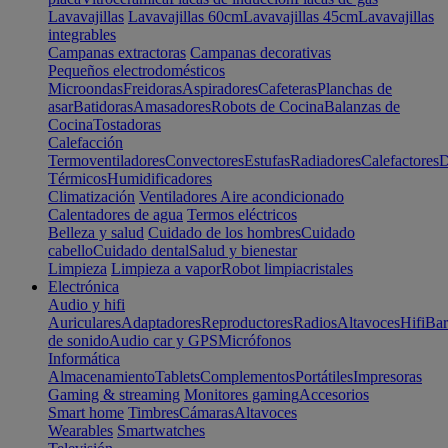
Lavavajillas
Lavavajillas 60cm
Lavavajillas 45cm
Lavavajillas
integrables
Campanas extractoras
Campanas decorativas
Pequeños electrodomésticos
Microondas
Freidoras
Aspiradores
Cafeteras
Planchas de
asar
Batidoras
Amasadores
Robots de Cocina
Balanzas de
Cocina
Tostadoras
Calefacción
Termoventiladores
Convectores
Estufas
Radiadores
Calefactores
D
Térmicos
Humidificadores
Climatización
Ventiladores
Aire acondicionado
Calentadores de agua
Termos eléctricos
Belleza y salud
Cuidado de los hombres
Cuidado
cabello
Cuidado dental
Salud y bienestar
Limpieza
Limpieza a vapor
Robot limpiacristales
Electrónica
Audio y hifi
Auriculares
Adaptadores
Reproductores
Radios
Altavoces
Hifi
Bar
de sonido
Audio car y GPS
Micrófonos
Informática
Almacenamiento
Tablets
Complementos
Portátiles
Impresoras
Gaming & streaming
Monitores gaming
Accesorios
Smart home
Timbres
Cámaras
Altavoces
Wearables
Smartwatches