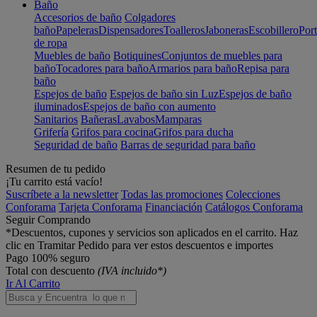
Baño
Accesorios de baño
Colgadores
baño
Papeleras
Dispensadores
Toalleros
Jaboneras
Escobillero
Port
de ropa
Muebles de baño
Botiquines
Conjuntos de muebles para
baño
Tocadores para baño
Armarios para baño
Repisa para
baño
Espejos de baño
Espejos de baño sin Luz
Espejos de baño
iluminados
Espejos de baño con aumento
Sanitarios
Bañeras
Lavabos
Mamparas
Grifería
Grifos para cocina
Grifos para ducha
Seguridad de baño
Barras de seguridad para baño
Resumen de tu pedido
¡Tu carrito está vacío!
Suscríbete a la newsletter
Todas las promociones
Colecciones
Conforama
Tarjeta Conforama
Financiación
Catálogos Conforama
Seguir Comprando
*Descuentos, cupones y servicios son aplicados en el carrito. Haz
clic en Tramitar Pedido para ver estos descuentos e importes
Pago 100% seguro
Total con descuento
(IVA incluido*)
Ir Al Carrito