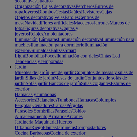
decorativas
Cuadros
Organización
Cajas decorativas
Percheros
Burros de
ropa
Joyeros
Biombos
Cestas
Baúles
Revisteros
Cajas
Objetos decorativos
Velas
Faroles
Centros de
mesa
Navidad
Flores artificiales
Maceteros
Jarrones
Marcos de
fotos
Figuras decorativas
Cajitas y
joyeros
Relojes
Ambientadores
Iluminación
Lámparas
Iluminación decorativa
Iluminación para
muebles
Iluminación para dormitorio
Iluminación
exterior
Guirnaldas
Balizas
Smart
Light
Bombillas
Focos
Iluminación con rieles
Cintas Led
Tendencias y temporadas
Jardín
Muebles de jardín
Set de jardín
Conjuntos de mesas y sillas de
jardín
Sillas de jardín
Mesas de jardín
Conjuntos de sofás de
jardín
Sofás jardín
Bancos de jardín
Sillas colgantes
Estufas de
exterior
Hamacas y tumbonas
Accesorios
Balancines
Tumbonas
Hamacas
Columpios
Pérgolas
Cenadores
Carpas
Pérgolas
Parasoles
Sombrillas
Parasoles
Toldos
Almacenamiento
Armarios
Arcones
Jardinería
Maquinaria
Huertos
Urbanos
Riego
Plantas
Jardineras
Compostadores
Cocina
Barbacoas
Cocina de exterior