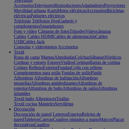
Televisión
Accesorios
Televisores
Reproductores
Adaptadores
Proyectores
Movilidad urbana
Karts
Motos eléctricas
Accesorios
Bicicletas
eléctricas
Patinetes eléctricos
Telefonía
Teléfonos fijos
Gadgets y
complementos
Smartphones
Foto y vídeo
Cámaras de fotos
Trípodes
Videocámaras
Cables
Cables HDMI
Cables de alimentación
Cables
USB
Cables Jack
Consolas y videojuegos
Accesorios
Textil
Ropa de cama
Mantas
Almohadas
Colchas
Sábanas
Nórdicos
Cortinas y estores
Estores
Visillos
Cortinas
Barras de cortina
Cojines
Relleno
Exterior
Fundas
Cojín con relleno
Complementos para sofás
Fundas de sofás
Plaids
Alfombras
Alfombras de habitación
Alfombras
pequeñas
Alfombras antideslizantes
Alfombras de
exterior
Alfombras de baño
Alfombras de salón
Alfombras
infantiles
Textil baño
Albornoces
Toallas
Textil cocina
Manteles
Servilletas
Decoración
Decoración de pared
Letreros
Espejos
Relojes de
pared
Tableros
Canvas
Cuadros pintados a mano
Marcos
Placas
decorativas
Cuadros