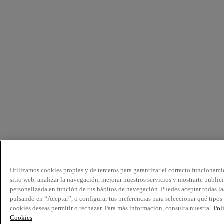
Utilizamos cookies propias y de terceros para garantizar el correcto funcionami
sitio web, analizar la navegación, mejorar nuestros servicios y mostrarte public
personalizada en función de tus hábitos de navegación. Puedes aceptar todas la
pulsando en “Aceptar”, o configurar tus preferencias para seleccionar qué tipos
cookies deseas permitir o rechazar. Para más información, consulta nuestra
Pol
Cookies