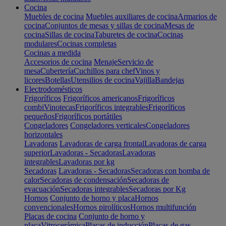
Cocina
Muebles de cocina
Muebles auxiliares de cocina
Armarios de
cocina
Conjuntos de mesas y sillas de cocina
Mesas de
cocina
Sillas de cocina
Taburetes de cocina
Cocinas
modulares
Cocinas completas
Cocinas a medida
Accesorios de cocina
Menaje
Servicio de
mesa
Cubertería
Cuchillos para chef
Vinos y
licores
Botellas
Utensilios de cocina
Vajilla
Bandejas
Electrodomésticos
Frigoríficos
Frigoríficos americanos
Frigoríficos
combi
Vinotecas
Frigoríficos integrables
Frigoríficos
pequeños
Frigoríficos portátiles
Congeladores
Congeladores verticales
Congeladores
horizontales
Lavadoras
Lavadoras de carga frontal
Lavadoras de carga
superior
Lavadoras - Secadoras
Lavadoras
integrables
Lavadoras por kg
Secadoras
Lavadoras - Secadoras
Secadoras con bomba de
calor
Secadoras de condensación
Secadoras de
evacuación
Secadoras integrables
Secadoras por Kg
Hornos
Conjunto de horno y placa
Hornos
convencionales
Hornos pirolíticos
Hornos multifunción
Placas de cocina
Conjunto de horno y
placa
Vitrocerámica
Placas de inducción
Placas de gas