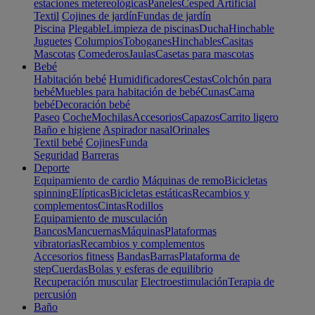
estaciones metereológicas
Paneles
Cesped Artificial
Textil
Cojines de jardín
Fundas de jardín
Piscina
Plegable
Limpieza de piscinas
Ducha
Hinchable
Juguetes
Columpios
Toboganes
Hinchables
Casitas
Mascotas
Comederos
Jaulas
Casetas para mascotas
Bebé
Habitación bebé
Humidificadores
Cestas
Colchón para
bebé
Muebles para habitación de bebé
Cunas
Cama
bebé
Decoración bebé
Paseo
Coche
Mochilas
Accesorios
Capazos
Carrito ligero
Baño e higiene
Aspirador nasal
Orinales
Textil bebé
Cojines
Funda
Seguridad
Barreras
Deporte
Equipamiento de cardio
Máquinas de remo
Bicicletas
spinning
Elípticas
Bicicletas estáticas
Recambios y
complementos
Cintas
Rodillos
Equipamiento de musculación
Bancos
Mancuernas
Máquinas
Plataformas
vibratorias
Recambios y complementos
Accesorios fitness
Bandas
Barras
Plataforma de
step
Cuerdas
Bolas y esferas de equilibrio
Recuperación muscular
Electroestimulación
Terapia de
percusión
Baño