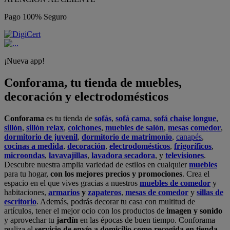
Pago 100% Seguro
¡Nueva app!
Conforama, tu tienda de muebles,
decoración y electrodomésticos
Conforama
es tu tienda de
sofás
,
sofá cama
,
sofá chaise longue
,
sillón
,
sillón relax
,
colchones
,
muebles de salón
,
mesas comedor
,
dormitorio de juvenil
,
dormitorio de matrimonio
,
canapés
,
cocinas a medida
,
decoración
,
electrodomésticos
,
frigoríficos
,
microondas
,
lavavajillas
,
lavadora secadora
, y
televisiones
.
Descubre nuestra amplia variedad de estilos en cualquier
muebles
para tu hogar,
con los mejores precios y promociones
. Crea el
espacio en el que vives gracias a nuestros
muebles de comedor
y
habitaciones,
armarios
y
zapateros
,
mesas de comedor
y
sillas de
escritorio
. Además, podrás decorar tu casa con multitud de
artículos, tener el mejor ocio con los productos de
imagen y sonido
y aprovechar tu
jardín
en las épocas de buen tiempo. Conforama
realiza el
servicio de envío a domicilio como recogida en tienda.