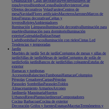
Organización
Cajas decorativas
Percheros
Burros de
ropa
Joyeros
Biombos
Cestas
Baúles
Revisteros
Cajas
Objetos decorativos
Velas
Faroles
Centros de
mesa
Navidad
Flores artificiales
Maceteros
Jarrones
Marcos de
fotos
Figuras decorativas
Cajitas y
joyeros
Relojes
Ambientadores
Iluminación
Lámparas
Iluminación decorativa
Iluminación para
muebles
Iluminación para dormitorio
Iluminación
exterior
Guirnaldas
Balizas
Smart
Light
Bombillas
Focos
Iluminación con rieles
Cintas Led
Tendencias y temporadas
Jardín
Muebles de jardín
Set de jardín
Conjuntos de mesas y sillas de
jardín
Sillas de jardín
Mesas de jardín
Conjuntos de sofás de
jardín
Sofás jardín
Bancos de jardín
Sillas colgantes
Estufas de
exterior
Hamacas y tumbonas
Accesorios
Balancines
Tumbonas
Hamacas
Columpios
Pérgolas
Cenadores
Carpas
Pérgolas
Parasoles
Sombrillas
Parasoles
Toldos
Almacenamiento
Armarios
Arcones
Jardinería
Maquinaria
Huertos
Urbanos
Riego
Plantas
Jardineras
Compostadores
Cocina
Barbacoas
Cocina de exterior
Decoración
Grifos y fuentes
Estatuas
Macetas
Termómetros y