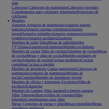
nido
Cabeceros
Cabeceros de matrimonio
Cabeceros juveniles
Complementos para colchones
Almohadas
Protectores de
colchones
Muebles
Armarios
Armarios de matrimonio
Armarios puertas
batientes
Armarios puertas correderas
Armarios
juvenil
Armarios infantiles
Armarios esquineros
Armarios
vestidores
Armarios auxiliares
Zapateros
Muebles de salón
Sillas
Mesas de salón
Muebles
TV
Vitrinas
Aparadores
Estanterias
Muebles recibidores
Muebles de cocina
Sillas de cocinas
Taburetes de cocina
Mesas
de cocina
Mesas y sillas de cocina
Muebles auxiliares de
cocina
Armarios de cocina
Cocinas modulares
Cocinas
completas
Cocinas a medida
Muebles de dormitorio
Camas matrimonio
Cabeceros de
matrimonio
Armarios de matrimonio
Mesitas de
noche
Comodas
Muebles de dormitorio juvenil
Muebles de oficina y teletrabajo
Escritorios
Sillas de
escritorio
Estanterías
Muebles de Gaming
Sillas gaming
Escritorios gaming
Sillas
Taburetes
Bancos
Sillas de comedor
Sillas
infantiles
Complementos para sillas
Mesas
Conjuntos de mesas y sillas
Mesas extensibles
Mesas
altas
Mesas multiusos