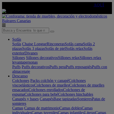
🔵Cambia tu electro con
-10% EXTRA
de descuento ☑️
AQUÍ
Baleares
Canarias
Sofás
Sofás
Chaise Longue
Rinconeras
Sofás cama
Sofás 2
plazas
Sofás 3 plazas
Sofás de piel
Sofás relax
Sofás
exterior
Divanes
Sillones
Sillones decorativos
Sillones relax
Sillones relax
levantapersonas
Puffs
Puffs decorativos
Puffs pera
Puffs reposapiés
Puffs con
almacenaje
Descanso
Colchones
Packs colchón y canapé
Colchones
viscoelásticos
Colchones de muelles
Colchones de muelles
ensacados
Colchones enrollados
Colchones de
espuma
Colchones para bebé
Colchones hinchables
Canapés y bases
Canapés
Base tapizadas
Somieres
Patas de
somieres
Camas
Camas de matrimonio
Camas dobles
Camas
individuales
Camas juveniles
Camas infantiles
Literas
Camas