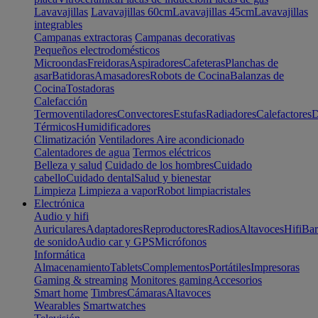
Lavavajillas
Lavavajillas 60cm
Lavavajillas 45cm
Lavavajillas
integrables
Campanas extractoras
Campanas decorativas
Pequeños electrodomésticos
Microondas
Freidoras
Aspiradores
Cafeteras
Planchas de
asar
Batidoras
Amasadores
Robots de Cocina
Balanzas de
Cocina
Tostadoras
Calefacción
Termoventiladores
Convectores
Estufas
Radiadores
Calefactores
D
Térmicos
Humidificadores
Climatización
Ventiladores
Aire acondicionado
Calentadores de agua
Termos eléctricos
Belleza y salud
Cuidado de los hombres
Cuidado
cabello
Cuidado dental
Salud y bienestar
Limpieza
Limpieza a vapor
Robot limpiacristales
Electrónica
Audio y hifi
Auriculares
Adaptadores
Reproductores
Radios
Altavoces
Hifi
Bar
de sonido
Audio car y GPS
Micrófonos
Informática
Almacenamiento
Tablets
Complementos
Portátiles
Impresoras
Gaming & streaming
Monitores gaming
Accesorios
Smart home
Timbres
Cámaras
Altavoces
Wearables
Smartwatches