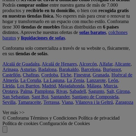
Podrás
comprar online
entre nuestra gama de más de 7.000
productos y
recibirlo en tu domicilio
, o bien con
recogida gratis
en nuestras tiendas física.
No esperes más para crear o renovar tu
hogar y transformarlo en un espacio con mucho estilo. Conforama
tiene 300
tiendas de muebles
físicas distribuidas en
6 países
distintos. Aproveche nuestras ofertas de
sofas baratos
,
colchones
baratos
y
liquidaciones de sofas
.
Conforama solo comercializa a través de su website o, físicamente,
en sus
tiendas de sofás
.
Alcalá de Guadaíra
,
Alcalá de Henares
,
Alcorcón
,
Alfafar
,
Alicante
,
Arinaga
,
Asturias
,
Badalona
,
Barakaldo
,
Barcelona
,
Burjassot
,
Castellón
,
Chafiras
,
Cordoba
,
Elche
,
Finestrat
,
Granada
,
Huércal de
Almería
,
La Coruña
,
La Laguna
,
La Zenia
,
Lanzarote
,
León
,
Lleida
,
Los Barrios
,
Madrid
,
Majadahonda
,
Málaga
,
Murcia
,
Orotava
,
Palma
,
Pamplona
,
Rivas
,
Sabadell
,
Sagunto
,
Salt, Girona
,
San Sebastian
,
Sant Boi
,
Santander
,
Santiago de Compostela
,
Sevilla
,
Tamaraceite
,
Terrassa
,
Viana
,
Vilanova i la Geltrú
,
Zaragoza
Ver más >>
© Conforama
Términos y Condiciones
Política de privacidad
Política de cookies
Configuración de Cookies