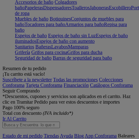
Accesorios de baño
Colgadores
baño
Papeleras
Dispensadores
Toalleros
Jaboneras
Escobillero
Port
de ropa
Muebles de baño
Botiquines
Conjuntos de muebles para
baño
Tocadores para baño
Armarios para baño
Repisa para
baño
Espejos de baño
Espejos de baño sin Luz
Espejos de baño
iluminados
Espejos de baño con aumento
Sanitarios
Bañeras
Lavabos
Mamparas
Grifería
Grifos para cocina
Grifos para ducha
Seguridad de baño
Barras de seguridad para baño
Resumen de tu pedido
¡Tu carrito está vacío!
Suscríbete a la newsletter
Todas las promociones
Colecciones
Conforama
Tarjeta Conforama
Financiación
Catálogos Conforama
Seguir Comprando
*Descuentos, cupones y servicios son aplicados en el carrito. Haz
clic en Tramitar Pedido para ver estos descuentos e importes
Pago 100% seguro
Total con descuento
(IVA incluido*)
Ir Al Carrito
Estado de mi pedido
Tiendas
Ayuda
Blog
App Conforama
Baleares