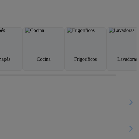
napés
Cocina
Frigoríficos
Lavadoras