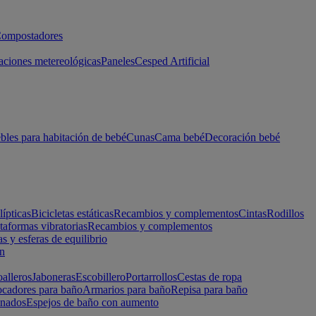
ompostadores
aciones metereológicas
Paneles
Cesped Artificial
les para habitación de bebé
Cunas
Cama bebé
Decoración bebé
lípticas
Bicicletas estáticas
Recambios y complementos
Cintas
Rodillos
taformas vibratorias
Recambios y complementos
s y esferas de equilibrio
ón
alleros
Jaboneras
Escobillero
Portarrollos
Cestas de ropa
cadores para baño
Armarios para baño
Repisa para baño
inados
Espejos de baño con aumento