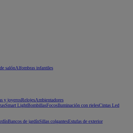
de salón
Alfombras infantiles
as y joyeros
Relojes
Ambientadores
zas
Smart Light
Bombillas
Focos
Iluminación con rieles
Cintas Led
ardín
Bancos de jardín
Sillas colgantes
Estufas de exterior