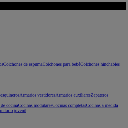
os
Colchones de espuma
Colchones para bebé
Colchones hinchables
esquineros
Armarios vestidores
Armarios auxiliares
Zapateros
 de cocina
Cocinas modulares
Cocinas completas
Cocinas a medida
mitorio juvenil