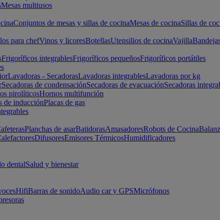
s
Mesas multiusos
cina
Conjuntos de mesas y sillas de cocina
Mesas de cocina
Sillas de coc
los para chef
Vinos y licores
Botellas
Utensilios de cocina
Vajilla
Bandeja
s
Frigoríficos integrables
Frigoríficos pequeños
Frigoríficos portátiles
es
ior
Lavadoras - Secadoras
Lavadoras integrables
Lavadoras por kg
r
Secadoras de condensación
Secadoras de evacuación
Secadoras integra
s pirolíticos
Hornos multifunción
s de inducción
Placas de gas
ntegrables
afeteras
Planchas de asar
Batidoras
Amasadores
Robots de Cocina
Balanz
alefactores
Difusores
Emisores Térmicos
Humidificadores
o dental
Salud y bienestar
voces
Hifi
Barras de sonido
Audio car y GPS
Micrófonos
presoras