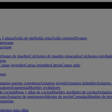
s 3 plazas
Sofás de piel
Sofás relax
Sofás exterior
Divanes
apersonas
macenaje
chones de muelles
Colchones de muelles ensacados
Colchones enrollad
eres
Camas juveniles
Camas infantiles
Literas
Camas nido
ones
marios puertas correderas
Armarios juvenil
Armarios infantiles
Armarios 
radores
Estanterias
Muebles recibidores
e cocina
Mesas y sillas de cocina
Muebles auxiliares de cocina
Armarios
onio
Armarios de matrimonio
Mesitas de noche
Comodas
Muebles de dor
tanterías
entos para sillas