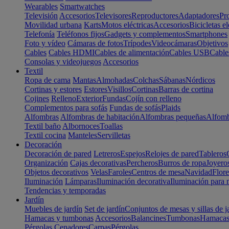
Wearables
Smartwatches
Televisión
Accesorios
Televisores
Reproductores
Adaptadores
Pr
Movilidad urbana
Karts
Motos eléctricas
Accesorios
Bicicletas el
Telefonía
Teléfonos fijos
Gadgets y complementos
Smartphones
Foto y vídeo
Cámaras de fotos
Trípodes
Videocámaras
Objetivos
Cables
Cables HDMI
Cables de alimentación
Cables USB
Cable
Consolas y videojuegos
Accesorios
Textil
Ropa de cama
Mantas
Almohadas
Colchas
Sábanas
Nórdicos
Cortinas y estores
Estores
Visillos
Cortinas
Barras de cortina
Cojines
Relleno
Exterior
Fundas
Cojín con relleno
Complementos para sofás
Fundas de sofás
Plaids
Alfombras
Alfombras de habitación
Alfombras pequeñas
Alfomb
Textil baño
Albornoces
Toallas
Textil cocina
Manteles
Servilletas
Decoración
Decoración de pared
Letreros
Espejos
Relojes de pared
Tableros
Organización
Cajas decorativas
Percheros
Burros de ropa
Joyero
Objetos decorativos
Velas
Faroles
Centros de mesa
Navidad
Flore
Iluminación
Lámparas
Iluminación decorativa
Iluminación para 
Tendencias y temporadas
Jardín
Muebles de jardín
Set de jardín
Conjuntos de mesas y sillas de j
Hamacas y tumbonas
Accesorios
Balancines
Tumbonas
Hamaca
Pérgolas
Cenadores
Carpas
Pérgolas