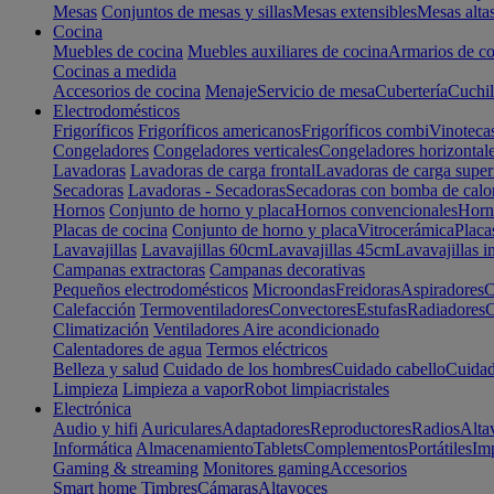
Mesas
Conjuntos de mesas y sillas
Mesas extensibles
Mesas alta
Cocina
Muebles de cocina
Muebles auxiliares de cocina
Armarios de co
Cocinas a medida
Accesorios de cocina
Menaje
Servicio de mesa
Cubertería
Cuchil
Electrodomésticos
Frigoríficos
Frigoríficos americanos
Frigoríficos combi
Vinoteca
Congeladores
Congeladores verticales
Congeladores horizontal
Lavadoras
Lavadoras de carga frontal
Lavadoras de carga super
Secadoras
Lavadoras - Secadoras
Secadoras con bomba de calo
Hornos
Conjunto de horno y placa
Hornos convencionales
Horno
Placas de cocina
Conjunto de horno y placa
Vitrocerámica
Placa
Lavavajillas
Lavavajillas 60cm
Lavavajillas 45cm
Lavavajillas i
Campanas extractoras
Campanas decorativas
Pequeños electrodomésticos
Microondas
Freidoras
Aspiradores
C
Calefacción
Termoventiladores
Convectores
Estufas
Radiadores
C
Climatización
Ventiladores
Aire acondicionado
Calentadores de agua
Termos eléctricos
Belleza y salud
Cuidado de los hombres
Cuidado cabello
Cuidad
Limpieza
Limpieza a vapor
Robot limpiacristales
Electrónica
Audio y hifi
Auriculares
Adaptadores
Reproductores
Radios
Alta
Informática
Almacenamiento
Tablets
Complementos
Portátiles
Im
Gaming & streaming
Monitores gaming
Accesorios
Smart home
Timbres
Cámaras
Altavoces