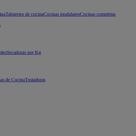
ina
Taburetes de cocina
Cocinas modulares
Cocinas completas
s
bles
Secadoras por Kg
as de Cocina
Tostadoras