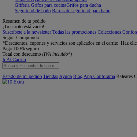
Grifería
Grifos para cocina
Grifos para ducha
Seguridad de baño
Barras de seguridad para baño
Resumen de tu pedido
¡Tu carrito está vacío!
Suscríbete a la newsletter
Todas las promociones
Colecciones Confo
Seguir Comprando
*Descuentos, cupones y servicios son aplicados en el carrito. Haz cli
Pago 100% seguro
Total con descuento
(IVA incluido*)
Ir Al Carrito
Estado de mi pedido
Tiendas
Ayuda
Blog
App Conforama
Baleares
C