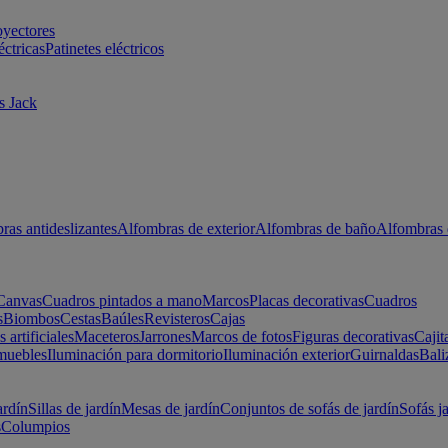
oyectores
éctricas
Patinetes eléctricos
s Jack
ras antideslizantes
Alfombras de exterior
Alfombras de baño
Alfombras 
Canvas
Cuadros pintados a mano
Marcos
Placas decorativas
Cuadros
s
Biombos
Cestas
Baúles
Revisteros
Cajas
s artificiales
Maceteros
Jarrones
Marcos de fotos
Figuras decorativas
Cajit
muebles
Iluminación para dormitorio
Iluminación exterior
Guirnaldas
Bali
ardín
Sillas de jardín
Mesas de jardín
Conjuntos de sofás de jardín
Sofás j
s
Columpios