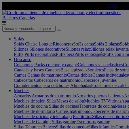
🔵Cambia tu electro con
-10% EXTRA
de descuento ☑️
AQUÍ
Baleares
Canarias
Sofás
Sofás
Chaise Longue
Rinconeras
Sofás cama
Sofás 2 plazas
Sofá
Sillones
Sillones decorativos
Sillones relax
Sillones relax levant
Puffs
Puffs decorativos
Puffs pera
Puffs reposapiés
Puffs con al
Descanso
Colchones
Packs colchón y canapé
Colchones viscoelásticos
Col
Canapés y bases
Canapés
Base tapizadas
Somieres
Patas de somi
Camas
Camas de matrimonio
Camas dobles
Camas individuales
Cabeceros
Cabeceros de matrimonio
Cabeceros juveniles
Complementos para colchones
Almohadas
Protectores de colch
Muebles
Armarios
Armarios de matrimonio
Armarios puertas batientes
Ar
Muebles de salón
Sillas
Mesas de salón
Muebles TV
Vitrinas
Apa
Muebles de cocina
Sillas de cocinas
Taburetes de cocina
Mesas d
Muebles de dormitorio
Camas matrimonio
Cabeceros de matrim
Muebles de oficina y teletrabajo
Escritorios
Sillas de escritorio
Es
Muebles de Gaming
Sillas gaming
Escritorios gaming
Sillas
Taburetes
Bancos
Sillas de comedor
Sillas infantiles
Complem