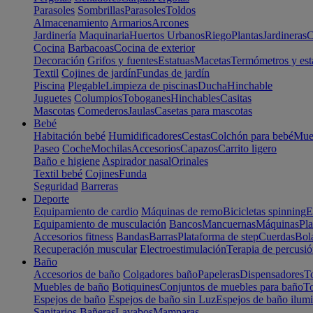
Parasoles
Sombrillas
Parasoles
Toldos
Almacenamiento
Armarios
Arcones
Jardinería
Maquinaria
Huertos Urbanos
Riego
Plantas
Jardineras
C
Cocina
Barbacoas
Cocina de exterior
Decoración
Grifos y fuentes
Estatuas
Macetas
Termómetros y est
Textil
Cojines de jardín
Fundas de jardín
Piscina
Plegable
Limpieza de piscinas
Ducha
Hinchable
Juguetes
Columpios
Toboganes
Hinchables
Casitas
Mascotas
Comederos
Jaulas
Casetas para mascotas
Bebé
Habitación bebé
Humidificadores
Cestas
Colchón para bebé
Mueb
Paseo
Coche
Mochilas
Accesorios
Capazos
Carrito ligero
Baño e higiene
Aspirador nasal
Orinales
Textil bebé
Cojines
Funda
Seguridad
Barreras
Deporte
Equipamiento de cardio
Máquinas de remo
Bicicletas spinning
E
Equipamiento de musculación
Bancos
Mancuernas
Máquinas
Pla
Accesorios fitness
Bandas
Barras
Plataforma de step
Cuerdas
Bola
Recuperación muscular
Electroestimulación
Terapia de percusi
Baño
Accesorios de baño
Colgadores baño
Papeleras
Dispensadores
To
Muebles de baño
Botiquines
Conjuntos de muebles para baño
To
Espejos de baño
Espejos de baño sin Luz
Espejos de baño ilum
Sanitarios
Bañeras
Lavabos
Mamparas