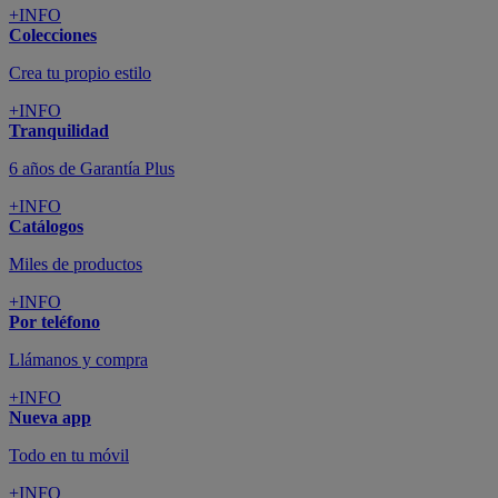
+INFO
Colecciones
Crea tu propio estilo
+INFO
Tranquilidad
6 años de Garantía Plus
+INFO
Catálogos
Miles de productos
+INFO
Por teléfono
Llámanos y compra
+INFO
Nueva app
Todo en tu móvil
+INFO