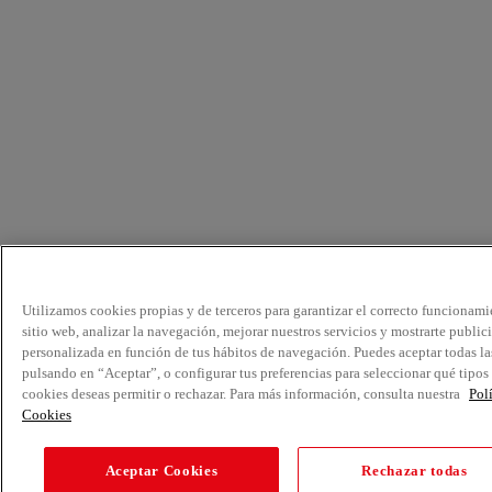
Utilizamos cookies propias y de terceros para garantizar el correcto funcionami
sitio web, analizar la navegación, mejorar nuestros servicios y mostrarte public
personalizada en función de tus hábitos de navegación. Puedes aceptar todas la
pulsando en “Aceptar”, o configurar tus preferencias para seleccionar qué tipos
cookies deseas permitir o rechazar. Para más información, consulta nuestra
Pol
Cookies
Aceptar Cookies
Rechazar todas