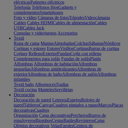
eléctricas
Patinetes eléctricos
Telefonía
Teléfonos fijos
Gadgets y
complementos
Smartphones
Foto y vídeo
Cámaras de fotos
Trípodes
Videocámaras
Cables
Cables HDMI
Cables de alimentación
Cables
USB
Cables Jack
Consolas y videojuegos
Accesorios
Textil
Ropa de cama
Mantas
Almohadas
Colchas
Sábanas
Nórdicos
Cortinas y estores
Estores
Visillos
Cortinas
Barras de cortina
Cojines
Relleno
Exterior
Fundas
Cojín con relleno
Complementos para sofás
Fundas de sofás
Plaids
Alfombras
Alfombras de habitación
Alfombras
pequeñas
Alfombras antideslizantes
Alfombras de
exterior
Alfombras de baño
Alfombras de salón
Alfombras
infantiles
Textil baño
Albornoces
Toallas
Textil cocina
Manteles
Servilletas
Decoración
Decoración de pared
Letreros
Espejos
Relojes de
pared
Tableros
Canvas
Cuadros pintados a mano
Marcos
Placas
decorativas
Cuadros
Organización
Cajas decorativas
Percheros
Burros de
ropa
Joyeros
Biombos
Cestas
Baúles
Revisteros
Cajas
Objetos decorativos
Velas
Faroles
Centros de