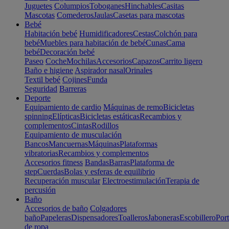
Juguetes
Columpios
Toboganes
Hinchables
Casitas
Mascotas
Comederos
Jaulas
Casetas para mascotas
Bebé
Habitación bebé
Humidificadores
Cestas
Colchón para
bebé
Muebles para habitación de bebé
Cunas
Cama
bebé
Decoración bebé
Paseo
Coche
Mochilas
Accesorios
Capazos
Carrito ligero
Baño e higiene
Aspirador nasal
Orinales
Textil bebé
Cojines
Funda
Seguridad
Barreras
Deporte
Equipamiento de cardio
Máquinas de remo
Bicicletas
spinning
Elípticas
Bicicletas estáticas
Recambios y
complementos
Cintas
Rodillos
Equipamiento de musculación
Bancos
Mancuernas
Máquinas
Plataformas
vibratorias
Recambios y complementos
Accesorios fitness
Bandas
Barras
Plataforma de
step
Cuerdas
Bolas y esferas de equilibrio
Recuperación muscular
Electroestimulación
Terapia de
percusión
Baño
Accesorios de baño
Colgadores
baño
Papeleras
Dispensadores
Toalleros
Jaboneras
Escobillero
Port
de ropa