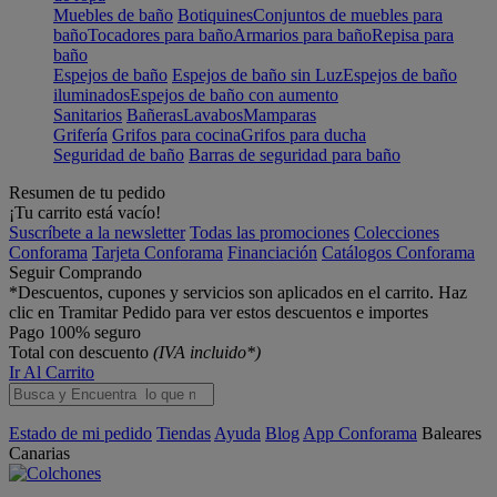
Muebles de baño
Botiquines
Conjuntos de muebles para
baño
Tocadores para baño
Armarios para baño
Repisa para
baño
Espejos de baño
Espejos de baño sin Luz
Espejos de baño
iluminados
Espejos de baño con aumento
Sanitarios
Bañeras
Lavabos
Mamparas
Grifería
Grifos para cocina
Grifos para ducha
Seguridad de baño
Barras de seguridad para baño
Resumen de tu pedido
¡Tu carrito está vacío!
Suscríbete a la newsletter
Todas las promociones
Colecciones
Conforama
Tarjeta Conforama
Financiación
Catálogos Conforama
Seguir Comprando
*Descuentos, cupones y servicios son aplicados en el carrito. Haz
clic en Tramitar Pedido para ver estos descuentos e importes
Pago 100% seguro
Total con descuento
(IVA incluido*)
Ir Al Carrito
Estado de mi pedido
Tiendas
Ayuda
Blog
App Conforama
Baleares
Canarias