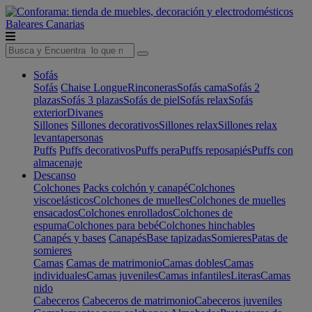
Baleares
Canarias
Sofás
Sofás
Chaise Longue
Rinconeras
Sofás cama
Sofás 2
plazas
Sofás 3 plazas
Sofás de piel
Sofás relax
Sofás
exterior
Divanes
Sillones
Sillones decorativos
Sillones relax
Sillones relax
levantapersonas
Puffs
Puffs decorativos
Puffs pera
Puffs reposapiés
Puffs con
almacenaje
Descanso
Colchones
Packs colchón y canapé
Colchones
viscoelásticos
Colchones de muelles
Colchones de muelles
ensacados
Colchones enrollados
Colchones de
espuma
Colchones para bebé
Colchones hinchables
Canapés y bases
Canapés
Base tapizadas
Somieres
Patas de
somieres
Camas
Camas de matrimonio
Camas dobles
Camas
individuales
Camas juveniles
Camas infantiles
Literas
Camas
nido
Cabeceros
Cabeceros de matrimonio
Cabeceros juveniles