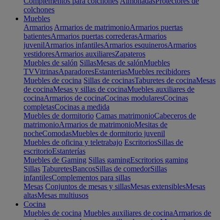
Complementos para colchones
Almohadas
Protectores de
colchones
Muebles
Armarios
Armarios de matrimonio
Armarios puertas
batientes
Armarios puertas correderas
Armarios
juvenil
Armarios infantiles
Armarios esquineros
Armarios
vestidores
Armarios auxiliares
Zapateros
Muebles de salón
Sillas
Mesas de salón
Muebles
TV
Vitrinas
Aparadores
Estanterias
Muebles recibidores
Muebles de cocina
Sillas de cocinas
Taburetes de cocina
Mesas
de cocina
Mesas y sillas de cocina
Muebles auxiliares de
cocina
Armarios de cocina
Cocinas modulares
Cocinas
completas
Cocinas a medida
Muebles de dormitorio
Camas matrimonio
Cabeceros de
matrimonio
Armarios de matrimonio
Mesitas de
noche
Comodas
Muebles de dormitorio juvenil
Muebles de oficina y teletrabajo
Escritorios
Sillas de
escritorio
Estanterías
Muebles de Gaming
Sillas gaming
Escritorios gaming
Sillas
Taburetes
Bancos
Sillas de comedor
Sillas
infantiles
Complementos para sillas
Mesas
Conjuntos de mesas y sillas
Mesas extensibles
Mesas
altas
Mesas multiusos
Cocina
Muebles de cocina
Muebles auxiliares de cocina
Armarios de