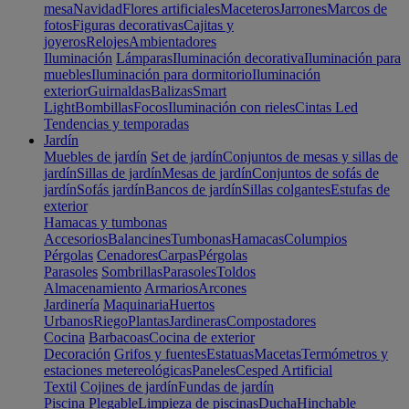
mesa
Navidad
Flores artificiales
Maceteros
Jarrones
Marcos de
fotos
Figuras decorativas
Cajitas y
joyeros
Relojes
Ambientadores
Iluminación
Lámparas
Iluminación decorativa
Iluminación para
muebles
Iluminación para dormitorio
Iluminación
exterior
Guirnaldas
Balizas
Smart
Light
Bombillas
Focos
Iluminación con rieles
Cintas Led
Tendencias y temporadas
Jardín
Muebles de jardín
Set de jardín
Conjuntos de mesas y sillas de
jardín
Sillas de jardín
Mesas de jardín
Conjuntos de sofás de
jardín
Sofás jardín
Bancos de jardín
Sillas colgantes
Estufas de
exterior
Hamacas y tumbonas
Accesorios
Balancines
Tumbonas
Hamacas
Columpios
Pérgolas
Cenadores
Carpas
Pérgolas
Parasoles
Sombrillas
Parasoles
Toldos
Almacenamiento
Armarios
Arcones
Jardinería
Maquinaria
Huertos
Urbanos
Riego
Plantas
Jardineras
Compostadores
Cocina
Barbacoas
Cocina de exterior
Decoración
Grifos y fuentes
Estatuas
Macetas
Termómetros y
estaciones metereológicas
Paneles
Cesped Artificial
Textil
Cojines de jardín
Fundas de jardín
Piscina
Plegable
Limpieza de piscinas
Ducha
Hinchable