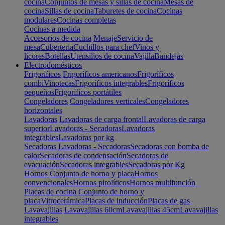
cocina
Conjuntos de mesas y sillas de cocina
Mesas de
cocina
Sillas de cocina
Taburetes de cocina
Cocinas
modulares
Cocinas completas
Cocinas a medida
Accesorios de cocina
Menaje
Servicio de
mesa
Cubertería
Cuchillos para chef
Vinos y
licores
Botellas
Utensilios de cocina
Vajilla
Bandejas
Electrodomésticos
Frigoríficos
Frigoríficos americanos
Frigoríficos
combi
Vinotecas
Frigoríficos integrables
Frigoríficos
pequeños
Frigoríficos portátiles
Congeladores
Congeladores verticales
Congeladores
horizontales
Lavadoras
Lavadoras de carga frontal
Lavadoras de carga
superior
Lavadoras - Secadoras
Lavadoras
integrables
Lavadoras por kg
Secadoras
Lavadoras - Secadoras
Secadoras con bomba de
calor
Secadoras de condensación
Secadoras de
evacuación
Secadoras integrables
Secadoras por Kg
Hornos
Conjunto de horno y placa
Hornos
convencionales
Hornos pirolíticos
Hornos multifunción
Placas de cocina
Conjunto de horno y
placa
Vitrocerámica
Placas de inducción
Placas de gas
Lavavajillas
Lavavajillas 60cm
Lavavajillas 45cm
Lavavajillas
integrables