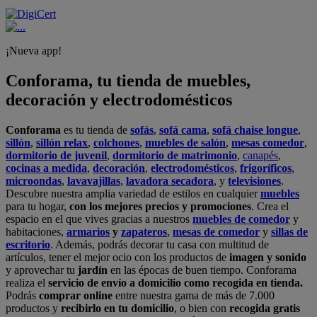
¡Nueva app!
Conforama, tu tienda de muebles,
decoración y electrodomésticos
Conforama
es tu tienda de
sofás
,
sofá cama
,
sofá chaise longue
,
sillón
,
sillón relax
,
colchones
,
muebles de salón
,
mesas comedor
,
dormitorio de juvenil
,
dormitorio de matrimonio
,
canapés
,
cocinas a medida
,
decoración
,
electrodomésticos
,
frigoríficos
,
microondas
,
lavavajillas
,
lavadora secadora
, y
televisiones
.
Descubre nuestra amplia variedad de estilos en cualquier
muebles
para tu hogar,
con los mejores precios y promociones
. Crea el
espacio en el que vives gracias a nuestros
muebles de comedor
y
habitaciones,
armarios
y
zapateros
,
mesas de comedor
y
sillas de
escritorio
. Además, podrás decorar tu casa con multitud de
artículos, tener el mejor ocio con los productos de
imagen y sonido
y aprovechar tu
jardín
en las épocas de buen tiempo. Conforama
realiza el
servicio de envío a domicilio como recogida en tienda.
Podrás
comprar online
entre nuestra gama de más de 7.000
productos y
recibirlo en tu domicilio
, o bien con
recogida gratis