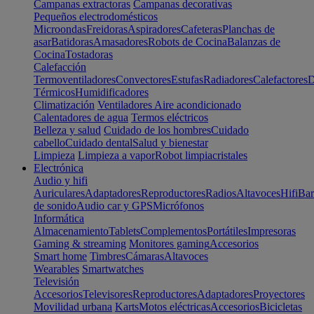
Campanas extractoras
Campanas decorativas
Pequeños electrodomésticos
Microondas
Freidoras
Aspiradores
Cafeteras
Planchas de
asar
Batidoras
Amasadores
Robots de Cocina
Balanzas de
Cocina
Tostadoras
Calefacción
Termoventiladores
Convectores
Estufas
Radiadores
Calefactores
D
Térmicos
Humidificadores
Climatización
Ventiladores
Aire acondicionado
Calentadores de agua
Termos eléctricos
Belleza y salud
Cuidado de los hombres
Cuidado
cabello
Cuidado dental
Salud y bienestar
Limpieza
Limpieza a vapor
Robot limpiacristales
Electrónica
Audio y hifi
Auriculares
Adaptadores
Reproductores
Radios
Altavoces
Hifi
Bar
de sonido
Audio car y GPS
Micrófonos
Informática
Almacenamiento
Tablets
Complementos
Portátiles
Impresoras
Gaming & streaming
Monitores gaming
Accesorios
Smart home
Timbres
Cámaras
Altavoces
Wearables
Smartwatches
Televisión
Accesorios
Televisores
Reproductores
Adaptadores
Proyectores
Movilidad urbana
Karts
Motos eléctricas
Accesorios
Bicicletas