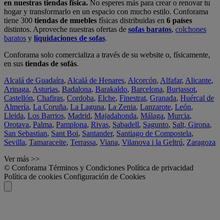
en nuestras tiendas física.
No esperes más para crear o renovar tu
hogar y transformarlo en un espacio con mucho estilo. Conforama
tiene 300
tiendas de muebles
físicas distribuidas en
6 países
distintos. Aproveche nuestras ofertas de
sofas baratos
,
colchones
baratos
y
liquidaciones de sofas
.
Conforama solo comercializa a través de su website o, físicamente,
en sus
tiendas de sofás
.
Alcalá de Guadaíra
,
Alcalá de Henares
,
Alcorcón
,
Alfafar
,
Alicante
,
Arinaga
,
Asturias
,
Badalona
,
Barakaldo
,
Barcelona
,
Burjassot
,
Castellón
,
Chafiras
,
Cordoba
,
Elche
,
Finestrat
,
Granada
,
Huércal de
Almería
,
La Coruña
,
La Laguna
,
La Zenia
,
Lanzarote
,
León
,
Lleida
,
Los Barrios
,
Madrid
,
Majadahonda
,
Málaga
,
Murcia
,
Orotava
,
Palma
,
Pamplona
,
Rivas
,
Sabadell
,
Sagunto
,
Salt, Girona
,
San Sebastian
,
Sant Boi
,
Santander
,
Santiago de Compostela
,
Sevilla
,
Tamaraceite
,
Terrassa
,
Viana
,
Vilanova i la Geltrú
,
Zaragoza
Ver más >>
© Conforama
Términos y Condiciones
Política de privacidad
Política de cookies
Configuración de Cookies