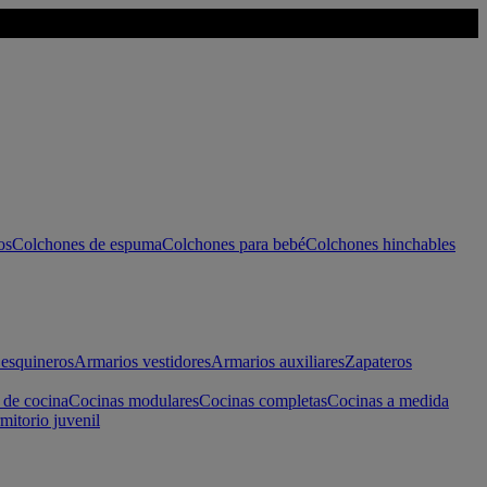
os
Colchones de espuma
Colchones para bebé
Colchones hinchables
esquineros
Armarios vestidores
Armarios auxiliares
Zapateros
 de cocina
Cocinas modulares
Cocinas completas
Cocinas a medida
mitorio juvenil