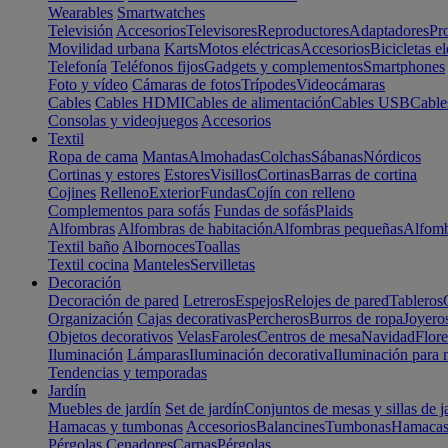
Wearables
Smartwatches
Televisión
Accesorios
Televisores
Reproductores
Adaptadores
Pr
Movilidad urbana
Karts
Motos eléctricas
Accesorios
Bicicletas el
Telefonía
Teléfonos fijos
Gadgets y complementos
Smartphones
Foto y vídeo
Cámaras de fotos
Trípodes
Videocámaras
Cables
Cables HDMI
Cables de alimentación
Cables USB
Cable
Consolas y videojuegos
Accesorios
Textil
Ropa de cama
Mantas
Almohadas
Colchas
Sábanas
Nórdicos
Cortinas y estores
Estores
Visillos
Cortinas
Barras de cortina
Cojines
Relleno
Exterior
Fundas
Cojín con relleno
Complementos para sofás
Fundas de sofás
Plaids
Alfombras
Alfombras de habitación
Alfombras pequeñas
Alfomb
Textil baño
Albornoces
Toallas
Textil cocina
Manteles
Servilletas
Decoración
Decoración de pared
Letreros
Espejos
Relojes de pared
Tableros
Organización
Cajas decorativas
Percheros
Burros de ropa
Joyero
Objetos decorativos
Velas
Faroles
Centros de mesa
Navidad
Flore
Iluminación
Lámparas
Iluminación decorativa
Iluminación para 
Tendencias y temporadas
Jardín
Muebles de jardín
Set de jardín
Conjuntos de mesas y sillas de j
Hamacas y tumbonas
Accesorios
Balancines
Tumbonas
Hamaca
Pérgolas
Cenadores
Carpas
Pérgolas