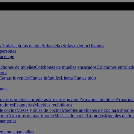
s 3 plazas
Sofás de piel
Sofás relax
Sofás exterior
Divanes
apersonas
macenaje
chones de muelles
Colchones de muelles ensacados
Colchones enrollad
eres
Camas juveniles
Camas infantiles
Literas
Camas nido
ones
marios puertas correderas
Armarios juvenil
Armarios infantiles
Armarios 
radores
Estanterias
Muebles recibidores
e cocina
Mesas y sillas de cocina
Muebles auxiliares de cocina
Armarios
onio
Armarios de matrimonio
Mesitas de noche
Comodas
Muebles de dor
tanterías
entos para sillas