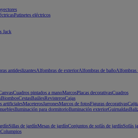
oyectores
éctricas
Patinetes eléctricos
s Jack
ras antideslizantes
Alfombras de exterior
Alfombras de baño
Alfombras 
Canvas
Cuadros pintados a mano
Marcos
Placas decorativas
Cuadros
s
Biombos
Cestas
Baúles
Revisteros
Cajas
s artificiales
Maceteros
Jarrones
Marcos de fotos
Figuras decorativas
Cajit
muebles
Iluminación para dormitorio
Iluminación exterior
Guirnaldas
Bali
ardín
Sillas de jardín
Mesas de jardín
Conjuntos de sofás de jardín
Sofás j
s
Columpios