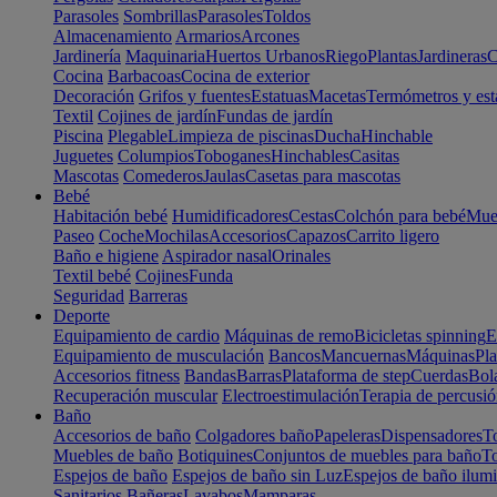
Parasoles
Sombrillas
Parasoles
Toldos
Almacenamiento
Armarios
Arcones
Jardinería
Maquinaria
Huertos Urbanos
Riego
Plantas
Jardineras
C
Cocina
Barbacoas
Cocina de exterior
Decoración
Grifos y fuentes
Estatuas
Macetas
Termómetros y est
Textil
Cojines de jardín
Fundas de jardín
Piscina
Plegable
Limpieza de piscinas
Ducha
Hinchable
Juguetes
Columpios
Toboganes
Hinchables
Casitas
Mascotas
Comederos
Jaulas
Casetas para mascotas
Bebé
Habitación bebé
Humidificadores
Cestas
Colchón para bebé
Mueb
Paseo
Coche
Mochilas
Accesorios
Capazos
Carrito ligero
Baño e higiene
Aspirador nasal
Orinales
Textil bebé
Cojines
Funda
Seguridad
Barreras
Deporte
Equipamiento de cardio
Máquinas de remo
Bicicletas spinning
E
Equipamiento de musculación
Bancos
Mancuernas
Máquinas
Pla
Accesorios fitness
Bandas
Barras
Plataforma de step
Cuerdas
Bola
Recuperación muscular
Electroestimulación
Terapia de percusi
Baño
Accesorios de baño
Colgadores baño
Papeleras
Dispensadores
To
Muebles de baño
Botiquines
Conjuntos de muebles para baño
To
Espejos de baño
Espejos de baño sin Luz
Espejos de baño ilum
Sanitarios
Bañeras
Lavabos
Mamparas