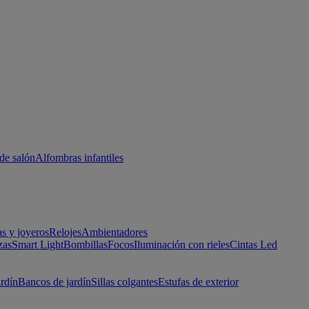
de salón
Alfombras infantiles
as y joyeros
Relojes
Ambientadores
zas
Smart Light
Bombillas
Focos
Iluminación con rieles
Cintas Led
ardín
Bancos de jardín
Sillas colgantes
Estufas de exterior