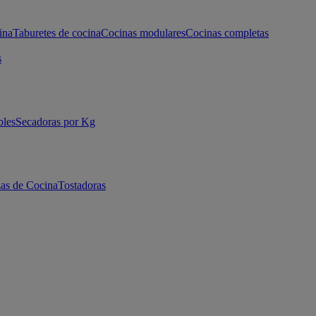
ina
Taburetes de cocina
Cocinas modulares
Cocinas completas
s
bles
Secadoras por Kg
as de Cocina
Tostadoras