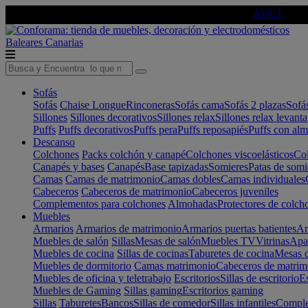
🔵Cambia tu electro con
-10% EXTRA
de descuento ☑️
AQUÍ
Baleares
Canarias
Sofás
Sofás
Chaise Longue
Rinconeras
Sofás cama
Sofás 2 plazas
Sofá
Sillones
Sillones decorativos
Sillones relax
Sillones relax levant
Puffs
Puffs decorativos
Puffs pera
Puffs reposapiés
Puffs con al
Descanso
Colchones
Packs colchón y canapé
Colchones viscoelásticos
Col
Canapés y bases
Canapés
Base tapizadas
Somieres
Patas de somi
Camas
Camas de matrimonio
Camas dobles
Camas individuales
Cabeceros
Cabeceros de matrimonio
Cabeceros juveniles
Complementos para colchones
Almohadas
Protectores de colch
Muebles
Armarios
Armarios de matrimonio
Armarios puertas batientes
Ar
Muebles de salón
Sillas
Mesas de salón
Muebles TV
Vitrinas
Apa
Muebles de cocina
Sillas de cocinas
Taburetes de cocina
Mesas d
Muebles de dormitorio
Camas matrimonio
Cabeceros de matrim
Muebles de oficina y teletrabajo
Escritorios
Sillas de escritorio
Es
Muebles de Gaming
Sillas gaming
Escritorios gaming
Sillas
Taburetes
Bancos
Sillas de comedor
Sillas infantiles
Complem