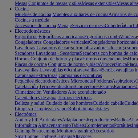
Mesas
Conjuntos de mesas y sillas
Mesas extensibles
Mesas alta
Cocina
Muebles de cocina
Muebles auxiliares de cocina
Armarios de co
Cocinas a medida
Accesorios de cocina
Menaje
Servicio de mesa
Cubertería
Cuchil
Electrodomésticos
Frigoríficos
Frigoríficos americanos
Frigoríficos combi
Vinoteca
Congeladores
Congeladores verticales
Congeladores horizontal
Lavadoras
Lavadoras de carga frontal
Lavadoras de carga super
Secadoras
Lavadoras - Secadoras
Secadoras con bomba de calo
Hornos
Conjunto de horno y placa
Hornos convencionales
Horno
Placas de cocina
Conjunto de horno y placa
Vitrocerámica
Placa
Lavavajillas
Lavavajillas 60cm
Lavavajillas 45cm
Lavavajillas i
Campanas extractoras
Campanas decorativas
Pequeños electrodomésticos
Microondas
Freidoras
Aspiradores
C
Calefacción
Termoventiladores
Convectores
Estufas
Radiadores
C
Climatización
Ventiladores
Aire acondicionado
Calentadores de agua
Termos eléctricos
Belleza y salud
Cuidado de los hombres
Cuidado cabello
Cuidad
Limpieza
Limpieza a vapor
Robot limpiacristales
Electrónica
Audio y hifi
Auriculares
Adaptadores
Reproductores
Radios
Alta
Informática
Almacenamiento
Tablets
Complementos
Portátiles
Im
Gaming & streaming
Monitores gaming
Accesorios
Smart home
Timbres
Cámaras
Altavoces