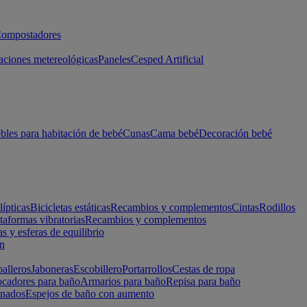
ompostadores
aciones metereológicas
Paneles
Cesped Artificial
les para habitación de bebé
Cunas
Cama bebé
Decoración bebé
lípticas
Bicicletas estáticas
Recambios y complementos
Cintas
Rodillos
taformas vibratorias
Recambios y complementos
s y esferas de equilibrio
ón
alleros
Jaboneras
Escobillero
Portarrollos
Cestas de ropa
cadores para baño
Armarios para baño
Repisa para baño
inados
Espejos de baño con aumento