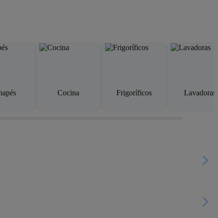
napés
Cocina
Frigoríficos
Lavadoras