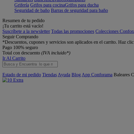
Grifería
Grifos para cocina
Grifos para ducha
Seguridad de baño
Barras de seguridad para baño
Resumen de tu pedido
¡Tu carrito está vacío!
Suscríbete a la newsletter
Todas las promociones
Colecciones Confo
Seguir Comprando
*Descuentos, cupones y servicios son aplicados en el carrito. Haz cli
Pago 100% seguro
Total con descuento
(IVA incluido*)
Ir Al Carrito
Estado de mi pedido
Tiendas
Ayuda
Blog
App Conforama
Baleares
C