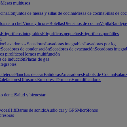
s
Mesas multiusos
cina
Conjuntos de mesas y sillas de cocina
Mesas de cocina
Sillas de coc
los para chef
Vinos y licores
Botellas
Utensilios de cocina
Vajilla
Bandeja
s
Frigoríficos integrables
Frigoríficos pequeños
Frigoríficos portátiles
es
ior
Lavadoras - Secadoras
Lavadoras integrables
Lavadoras por kg
r
Secadoras de condensación
Secadoras de evacuación
Secadoras integra
s pirolíticos
Hornos multifunción
s de inducción
Placas de gas
ntegrables
afeteras
Planchas de asar
Batidoras
Amasadores
Robots de Cocina
Balanz
alefactores
Difusores
Emisores Térmicos
Humidificadores
o dental
Salud y bienestar
voces
Hifi
Barras de sonido
Audio car y GPS
Micrófonos
presoras