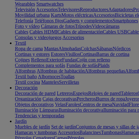
Wearables
Smartwatches
Televisión
Accesorios
Televisores
Reproductores
Adaptadores
Pr
Movilidad urbana
Karts
Motos eléctricas
Accesorios
Bicicletas el
Telefonía
Teléfonos fijos
Gadgets y complementos
Smartphones
Foto y vídeo
Cámaras de fotos
Trípodes
Videocámaras
Cables
Cables HDMI
Cables de alimentación
Cables USB
Cable
Consolas y videojuegos
Accesorios
Textil
Ropa de cama
Mantas
Almohadas
Colchas
Sábanas
Nórdicos
Cortinas y estores
Estores
Visillos
Cortinas
Barras de cortina
Cojines
Relleno
Exterior
Fundas
Cojín con relleno
Complementos para sofás
Fundas de sofás
Plaids
Alfombras
Alfombras de habitación
Alfombras pequeñas
Alfomb
Textil baño
Albornoces
Toallas
Textil cocina
Manteles
Servilletas
Decoración
Decoración de pared
Letreros
Espejos
Relojes de pared
Tableros
Organización
Cajas decorativas
Percheros
Burros de ropa
Joyero
Objetos decorativos
Velas
Faroles
Centros de mesa
Navidad
Flore
Iluminación
Lámparas
Iluminación decorativa
Iluminación para 
Tendencias y temporadas
Jardín
Muebles de jardín
Set de jardín
Conjuntos de mesas y sillas de j
Hamacas y tumbonas
Accesorios
Balancines
Tumbonas
Hamaca
Pérgolas
Cenadores
Carpas
Pérgolas