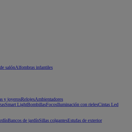
de salón
Alfombras infantiles
as y joyeros
Relojes
Ambientadores
zas
Smart Light
Bombillas
Focos
Iluminación con rieles
Cintas Led
ardín
Bancos de jardín
Sillas colgantes
Estufas de exterior