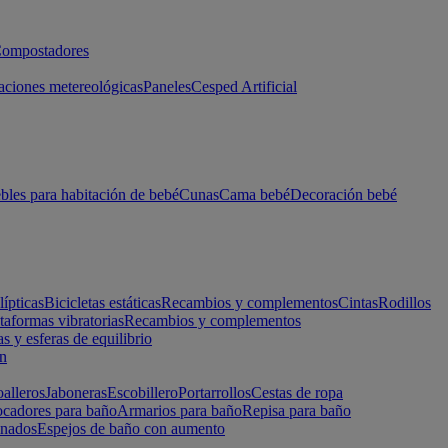
ompostadores
aciones metereológicas
Paneles
Cesped Artificial
les para habitación de bebé
Cunas
Cama bebé
Decoración bebé
lípticas
Bicicletas estáticas
Recambios y complementos
Cintas
Rodillos
taformas vibratorias
Recambios y complementos
s y esferas de equilibrio
ón
alleros
Jaboneras
Escobillero
Portarrollos
Cestas de ropa
cadores para baño
Armarios para baño
Repisa para baño
inados
Espejos de baño con aumento