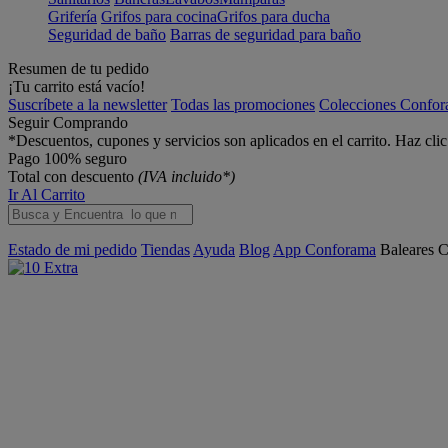
Grifería
Grifos para cocina
Grifos para ducha
Seguridad de baño
Barras de seguridad para baño
Resumen de tu pedido
¡Tu carrito está vacío!
Suscríbete a la newsletter
Todas las promociones
Colecciones Confo
Seguir Comprando
*Descuentos, cupones y servicios son aplicados en el carrito. Haz cli
Pago 100% seguro
Total con descuento
(IVA incluido*)
Ir Al Carrito
Estado de mi pedido
Tiendas
Ayuda
Blog
App Conforama
Baleares
C