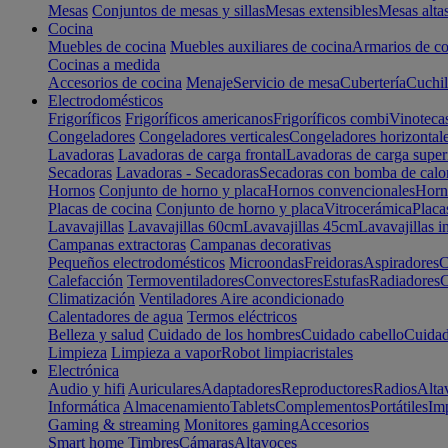
Mesas
Conjuntos de mesas y sillas
Mesas extensibles
Mesas alta
Cocina
Muebles de cocina
Muebles auxiliares de cocina
Armarios de co
Cocinas a medida
Accesorios de cocina
Menaje
Servicio de mesa
Cubertería
Cuchil
Electrodomésticos
Frigoríficos
Frigoríficos americanos
Frigoríficos combi
Vinoteca
Congeladores
Congeladores verticales
Congeladores horizontal
Lavadoras
Lavadoras de carga frontal
Lavadoras de carga super
Secadoras
Lavadoras - Secadoras
Secadoras con bomba de calo
Hornos
Conjunto de horno y placa
Hornos convencionales
Horno
Placas de cocina
Conjunto de horno y placa
Vitrocerámica
Placa
Lavavajillas
Lavavajillas 60cm
Lavavajillas 45cm
Lavavajillas i
Campanas extractoras
Campanas decorativas
Pequeños electrodomésticos
Microondas
Freidoras
Aspiradores
C
Calefacción
Termoventiladores
Convectores
Estufas
Radiadores
C
Climatización
Ventiladores
Aire acondicionado
Calentadores de agua
Termos eléctricos
Belleza y salud
Cuidado de los hombres
Cuidado cabello
Cuidad
Limpieza
Limpieza a vapor
Robot limpiacristales
Electrónica
Audio y hifi
Auriculares
Adaptadores
Reproductores
Radios
Alta
Informática
Almacenamiento
Tablets
Complementos
Portátiles
Im
Gaming & streaming
Monitores gaming
Accesorios
Smart home
Timbres
Cámaras
Altavoces