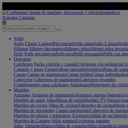
🔵Cambia tu electro con
-10% EXTRA
de descuento ☑️
AQUÍ
Baleares
Canarias
Sofás
Sofás
Chaise Longue
Rinconeras
Sofás cama
Sofás 2 plazas
Sofá
Sillones
Sillones decorativos
Sillones relax
Sillones relax levant
Puffs
Puffs decorativos
Puffs pera
Puffs reposapiés
Puffs con al
Descanso
Colchones
Packs colchón y canapé
Colchones viscoelásticos
Col
Canapés y bases
Canapés
Base tapizadas
Somieres
Patas de somi
Camas
Camas de matrimonio
Camas dobles
Camas individuales
Cabeceros
Cabeceros de matrimonio
Cabeceros juveniles
Complementos para colchones
Almohadas
Protectores de colch
Muebles
Armarios
Armarios de matrimonio
Armarios puertas batientes
Ar
Muebles de salón
Sillas
Mesas de salón
Muebles TV
Vitrinas
Apa
Muebles de cocina
Sillas de cocinas
Taburetes de cocina
Mesas d
Muebles de dormitorio
Camas matrimonio
Cabeceros de matrim
Muebles de oficina y teletrabajo
Escritorios
Sillas de escritorio
Es
Muebles de Gaming
Sillas gaming
Escritorios gaming
Sillas
Taburetes
Bancos
Sillas de comedor
Sillas infantiles
Complem