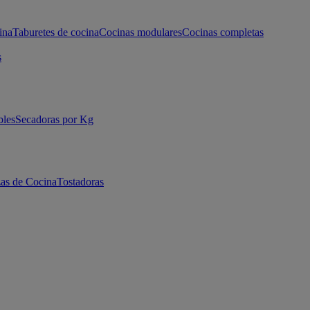
ina
Taburetes de cocina
Cocinas modulares
Cocinas completas
s
bles
Secadoras por Kg
as de Cocina
Tostadoras