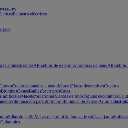
oyectores
éctricas
Patinetes eléctricos
s Jack
ras antideslizantes
Alfombras de exterior
Alfombras de baño
Alfombras 
Canvas
Cuadros pintados a mano
Marcos
Placas decorativas
Cuadros
s
Biombos
Cestas
Baúles
Revisteros
Cajas
s artificiales
Maceteros
Jarrones
Marcos de fotos
Figuras decorativas
Cajit
muebles
Iluminación para dormitorio
Iluminación exterior
Guirnaldas
Bali
ardín
Sillas de jardín
Mesas de jardín
Conjuntos de sofás de jardín
Sofás j
s
Columpios