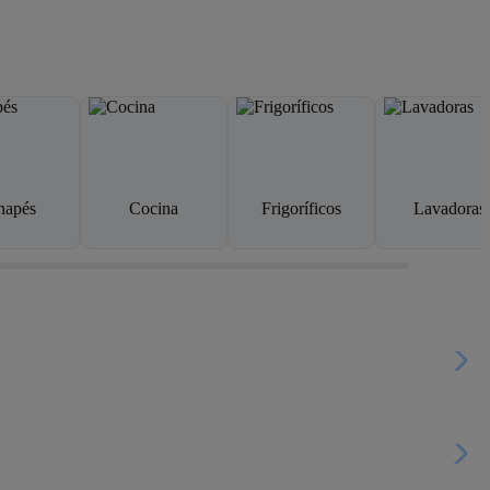
napés
Cocina
Frigoríficos
Lavadoras