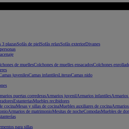
s 3 plazas
Sofás de piel
Sofás relax
Sofás exterior
Divanes
apersonas
macenaje
chones de muelles
Colchones de muelles ensacados
Colchones enrollad
eres
Camas juveniles
Camas infantiles
Literas
Camas nido
ones
marios puertas correderas
Armarios juvenil
Armarios infantiles
Armarios 
radores
Estanterias
Muebles recibidores
e cocina
Mesas y sillas de cocina
Muebles auxiliares de cocina
Armarios
onio
Armarios de matrimonio
Mesitas de noche
Comodas
Muebles de dor
tanterías
entos para sillas