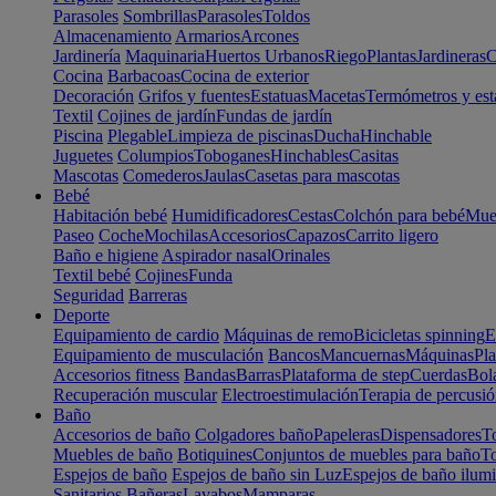
Parasoles
Sombrillas
Parasoles
Toldos
Almacenamiento
Armarios
Arcones
Jardinería
Maquinaria
Huertos Urbanos
Riego
Plantas
Jardineras
C
Cocina
Barbacoas
Cocina de exterior
Decoración
Grifos y fuentes
Estatuas
Macetas
Termómetros y est
Textil
Cojines de jardín
Fundas de jardín
Piscina
Plegable
Limpieza de piscinas
Ducha
Hinchable
Juguetes
Columpios
Toboganes
Hinchables
Casitas
Mascotas
Comederos
Jaulas
Casetas para mascotas
Bebé
Habitación bebé
Humidificadores
Cestas
Colchón para bebé
Mueb
Paseo
Coche
Mochilas
Accesorios
Capazos
Carrito ligero
Baño e higiene
Aspirador nasal
Orinales
Textil bebé
Cojines
Funda
Seguridad
Barreras
Deporte
Equipamiento de cardio
Máquinas de remo
Bicicletas spinning
E
Equipamiento de musculación
Bancos
Mancuernas
Máquinas
Pla
Accesorios fitness
Bandas
Barras
Plataforma de step
Cuerdas
Bola
Recuperación muscular
Electroestimulación
Terapia de percusi
Baño
Accesorios de baño
Colgadores baño
Papeleras
Dispensadores
To
Muebles de baño
Botiquines
Conjuntos de muebles para baño
To
Espejos de baño
Espejos de baño sin Luz
Espejos de baño ilum
Sanitarios
Bañeras
Lavabos
Mamparas