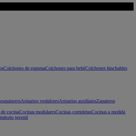
os
Colchones de espuma
Colchones para bebé
Colchones hinchables
esquineros
Armarios vestidores
Armarios auxiliares
Zapateros
 de cocina
Cocinas modulares
Cocinas completas
Cocinas a medida
mitorio juvenil