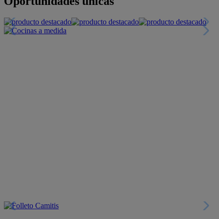
+INFO
Financiación
+INFO
Colecciones
Crea tu propio estilo
+INFO
Tranquilidad
6 años de Garantía Plus
+INFO
Catálogos
Miles de productos
+INFO
Por teléfono
Llámanos y compra
+INFO
Nueva app