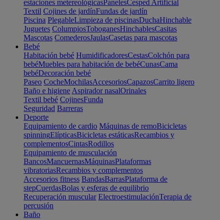
estaciones metereológicas
Paneles
Cesped Artificial
Textil
Cojines de jardín
Fundas de jardín
Piscina
Plegable
Limpieza de piscinas
Ducha
Hinchable
Juguetes
Columpios
Toboganes
Hinchables
Casitas
Mascotas
Comederos
Jaulas
Casetas para mascotas
Bebé
Habitación bebé
Humidificadores
Cestas
Colchón para
bebé
Muebles para habitación de bebé
Cunas
Cama
bebé
Decoración bebé
Paseo
Coche
Mochilas
Accesorios
Capazos
Carrito ligero
Baño e higiene
Aspirador nasal
Orinales
Textil bebé
Cojines
Funda
Seguridad
Barreras
Deporte
Equipamiento de cardio
Máquinas de remo
Bicicletas
spinning
Elípticas
Bicicletas estáticas
Recambios y
complementos
Cintas
Rodillos
Equipamiento de musculación
Bancos
Mancuernas
Máquinas
Plataformas
vibratorias
Recambios y complementos
Accesorios fitness
Bandas
Barras
Plataforma de
step
Cuerdas
Bolas y esferas de equilibrio
Recuperación muscular
Electroestimulación
Terapia de
percusión
Baño