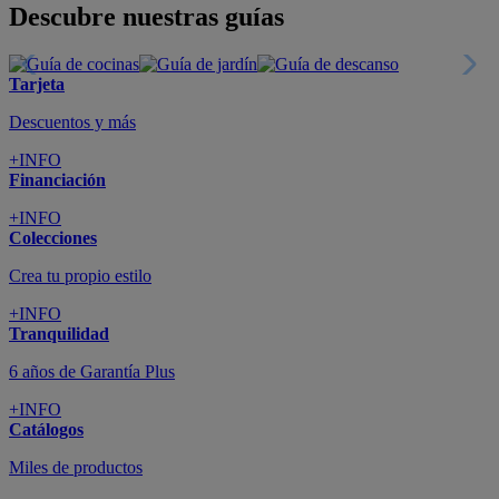
Todo en tu móvil
+INFO
Suscríbete
Cupón de dto. de 10€
+INFO
Tiendas de sofás y muebles
¡Encuentra la tuya!
+INFO
Tu cuenta
Promociones exclusivas
+INFO
El blog
Busca tu inspiración
+INFO
Grandes marcas de muebles, sofás,