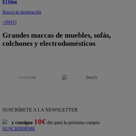
Pago 100% Seguro
¡Nueva app!
Conforama, tu tienda de muebles,
decoración y electrodomésticos
Conforama
es tu tienda de
sofás
,
sofá cama
,
sofá chaise longue
,
sillón
,
sillón relax
,
colchones
,
muebles de salón
,
mesas comedor
,
dormitorio de juvenil
,
dormitorio de matrimonio
,
canapés
,
cocinas a medida
,
decoración
,
electrodomésticos
,
frigoríficos
,
microondas
,
lavavajillas
,
lavadora secadora
, y
televisiones
.
Descubre nuestra amplia variedad de estilos en cualquier
muebles
para tu hogar,
con los mejores precios y promociones
. Crea el
espacio en el que vives gracias a nuestros
muebles de comedor
y
habitaciones,
armarios
y
zapateros
,
mesas de comedor
y
sillas de
escritorio
. Además, podrás decorar tu casa con multitud de
artículos, tener el mejor ocio con los productos de
imagen y sonido
y aprovechar tu
jardín
en las épocas de buen tiempo. Conforama
realiza el
servicio de envío a domicilio como recogida en tienda.