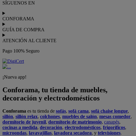
Podrás
comprar online
entre nuestra gama de más de 7.000
productos y
recibirlo en tu domicilio
, o bien con
recogida gratis
en nuestras tiendas física.
No esperes más para crear o renovar tu
hogar y transformarlo en un espacio con mucho estilo. Conforama
tiene 300
tiendas de muebles
físicas distribuidas en
6 países
distintos. Aproveche nuestras ofertas de
sofas baratos
,
colchones
baratos
y
liquidaciones de sofas
.
Conforama solo comercializa a través de su website o, físicamente,
en sus
tiendas de sofás
.
Alcalá de Guadaíra
,
Alcalá de Henares
,
Alcorcón
,
Alfafar
,
Alicante
,
Arinaga
,
Asturias
,
Badalona
,
Barakaldo
,
Barcelona
,
Burjassot
,
Castellón
,
Chafiras
,
Cordoba
,
Elche
,
Finestrat
,
Granada
,
Huércal de
Almería
,
La Coruña
,
La Laguna
,
La Zenia
,
Lanzarote
,
León
,
Lleida
,
Los Barrios
,
Madrid
,
Majadahonda
,
Málaga
,
Murcia
,
Orotava
,
Palma
,
Pamplona
,
Rivas
,
Sabadell
,
Sagunto
,
Salt, Girona
,
San Sebastian
,
Sant Boi
,
Santander
,
Santiago de Compostela
,
Sevilla
,
Tamaraceite
,
Terrassa
,
Viana
,
Vilanova i la Geltrú
,
Zaragoza
Ver más >>
© Conforama
Términos y Condiciones
Política de privacidad
Política de cookies
Configuración de Cookies