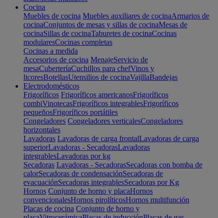
Cocina
Muebles de cocina
Muebles auxiliares de cocina
Armarios de
cocina
Conjuntos de mesas y sillas de cocina
Mesas de
cocina
Sillas de cocina
Taburetes de cocina
Cocinas
modulares
Cocinas completas
Cocinas a medida
Accesorios de cocina
Menaje
Servicio de
mesa
Cubertería
Cuchillos para chef
Vinos y
licores
Botellas
Utensilios de cocina
Vajilla
Bandejas
Electrodomésticos
Frigoríficos
Frigoríficos americanos
Frigoríficos
combi
Vinotecas
Frigoríficos integrables
Frigoríficos
pequeños
Frigoríficos portátiles
Congeladores
Congeladores verticales
Congeladores
horizontales
Lavadoras
Lavadoras de carga frontal
Lavadoras de carga
superior
Lavadoras - Secadoras
Lavadoras
integrables
Lavadoras por kg
Secadoras
Lavadoras - Secadoras
Secadoras con bomba de
calor
Secadoras de condensación
Secadoras de
evacuación
Secadoras integrables
Secadoras por Kg
Hornos
Conjunto de horno y placa
Hornos
convencionales
Hornos pirolíticos
Hornos multifunción
Placas de cocina
Conjunto de horno y
placa
Vitrocerámica
Placas de inducción
Placas de gas