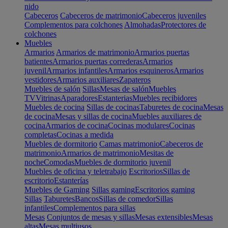
nido
Cabeceros
Cabeceros de matrimonio
Cabeceros juveniles
Complementos para colchones
Almohadas
Protectores de
colchones
Muebles
Armarios
Armarios de matrimonio
Armarios puertas
batientes
Armarios puertas correderas
Armarios
juvenil
Armarios infantiles
Armarios esquineros
Armarios
vestidores
Armarios auxiliares
Zapateros
Muebles de salón
Sillas
Mesas de salón
Muebles
TV
Vitrinas
Aparadores
Estanterias
Muebles recibidores
Muebles de cocina
Sillas de cocinas
Taburetes de cocina
Mesas
de cocina
Mesas y sillas de cocina
Muebles auxiliares de
cocina
Armarios de cocina
Cocinas modulares
Cocinas
completas
Cocinas a medida
Muebles de dormitorio
Camas matrimonio
Cabeceros de
matrimonio
Armarios de matrimonio
Mesitas de
noche
Comodas
Muebles de dormitorio juvenil
Muebles de oficina y teletrabajo
Escritorios
Sillas de
escritorio
Estanterías
Muebles de Gaming
Sillas gaming
Escritorios gaming
Sillas
Taburetes
Bancos
Sillas de comedor
Sillas
infantiles
Complementos para sillas
Mesas
Conjuntos de mesas y sillas
Mesas extensibles
Mesas
altas
Mesas multiusos