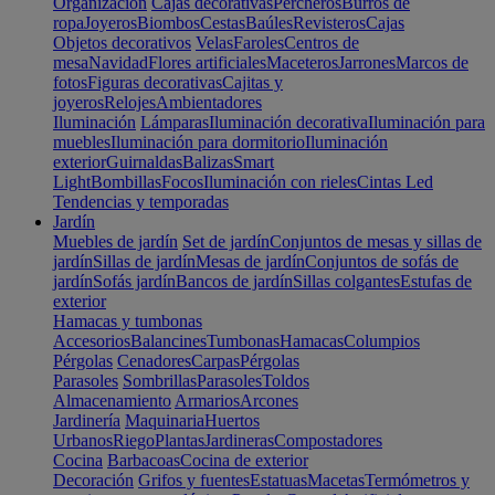
Organización
Cajas decorativas
Percheros
Burros de
ropa
Joyeros
Biombos
Cestas
Baúles
Revisteros
Cajas
Objetos decorativos
Velas
Faroles
Centros de
mesa
Navidad
Flores artificiales
Maceteros
Jarrones
Marcos de
fotos
Figuras decorativas
Cajitas y
joyeros
Relojes
Ambientadores
Iluminación
Lámparas
Iluminación decorativa
Iluminación para
muebles
Iluminación para dormitorio
Iluminación
exterior
Guirnaldas
Balizas
Smart
Light
Bombillas
Focos
Iluminación con rieles
Cintas Led
Tendencias y temporadas
Jardín
Muebles de jardín
Set de jardín
Conjuntos de mesas y sillas de
jardín
Sillas de jardín
Mesas de jardín
Conjuntos de sofás de
jardín
Sofás jardín
Bancos de jardín
Sillas colgantes
Estufas de
exterior
Hamacas y tumbonas
Accesorios
Balancines
Tumbonas
Hamacas
Columpios
Pérgolas
Cenadores
Carpas
Pérgolas
Parasoles
Sombrillas
Parasoles
Toldos
Almacenamiento
Armarios
Arcones
Jardinería
Maquinaria
Huertos
Urbanos
Riego
Plantas
Jardineras
Compostadores
Cocina
Barbacoas
Cocina de exterior
Decoración
Grifos y fuentes
Estatuas
Macetas
Termómetros y