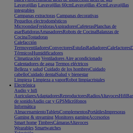
Lavavajillas
Lavavajillas 60cm
Lavavajillas 45cm
Lavavajillas
integrables
Campanas extractoras
Campanas decorativas
Pequeños electrodomésticos
Microondas
Freidoras
Aspiradores
Cafeteras
Planchas de
asar
Batidoras
Amasadores
Robots de Cocina
Balanzas de
Cocina
Tostadoras
Calefacción
Termoventiladores
Convectores
Estufas
Radiadores
Calefactores
D
Térmicos
Humidificadores
Climatización
Ventiladores
Aire acondicionado
Calentadores de agua
Termos eléctricos
Belleza y salud
Cuidado de los hombres
Cuidado
cabello
Cuidado dental
Salud y bienestar
Limpieza
Limpieza a vapor
Robot limpiacristales
Electrónica
Audio y hifi
Auriculares
Adaptadores
Reproductores
Radios
Altavoces
Hifi
Bar
de sonido
Audio car y GPS
Micrófonos
Informática
Almacenamiento
Tablets
Complementos
Portátiles
Impresoras
Gaming & streaming
Monitores gaming
Accesorios
Smart home
Timbres
Cámaras
Altavoces
Wearables
Smartwatches