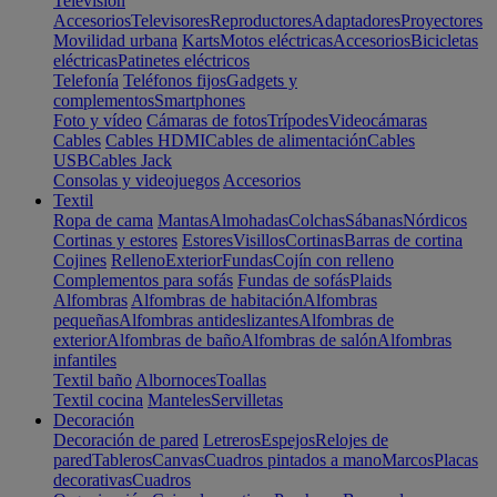
Televisión
Accesorios
Televisores
Reproductores
Adaptadores
Proyectores
Movilidad urbana
Karts
Motos eléctricas
Accesorios
Bicicletas
eléctricas
Patinetes eléctricos
Telefonía
Teléfonos fijos
Gadgets y
complementos
Smartphones
Foto y vídeo
Cámaras de fotos
Trípodes
Videocámaras
Cables
Cables HDMI
Cables de alimentación
Cables
USB
Cables Jack
Consolas y videojuegos
Accesorios
Textil
Ropa de cama
Mantas
Almohadas
Colchas
Sábanas
Nórdicos
Cortinas y estores
Estores
Visillos
Cortinas
Barras de cortina
Cojines
Relleno
Exterior
Fundas
Cojín con relleno
Complementos para sofás
Fundas de sofás
Plaids
Alfombras
Alfombras de habitación
Alfombras
pequeñas
Alfombras antideslizantes
Alfombras de
exterior
Alfombras de baño
Alfombras de salón
Alfombras
infantiles
Textil baño
Albornoces
Toallas
Textil cocina
Manteles
Servilletas
Decoración
Decoración de pared
Letreros
Espejos
Relojes de
pared
Tableros
Canvas
Cuadros pintados a mano
Marcos
Placas
decorativas
Cuadros