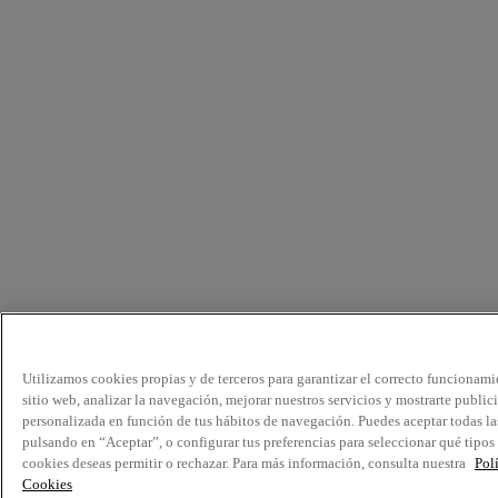
Utilizamos cookies propias y de terceros para garantizar el correcto funcionami
sitio web, analizar la navegación, mejorar nuestros servicios y mostrarte public
personalizada en función de tus hábitos de navegación. Puedes aceptar todas la
pulsando en “Aceptar”, o configurar tus preferencias para seleccionar qué tipos
cookies deseas permitir o rechazar. Para más información, consulta nuestra
Pol
Cookies