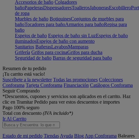
Accesorios de baño
Colgadores
baño
Papeleras
Dispensadores
Toalleros
Jaboneras
Escobillero
Port
de ropa
Muebles de baño
Botiquines
Conjuntos de muebles para
baño
Tocadores para baño
Armarios para baño
Repisa para
baño
Espejos de baño
Espejos de baño sin Luz
Espejos de baño
iluminados
Espejos de baño con aumento
Sanitarios
Bañeras
Lavabos
Mamparas
Grifería
Grifos para cocina
Grifos para ducha
Seguridad de baño
Barras de seguridad para baño
Resumen de tu pedido
¡Tu carrito está vacío!
Suscríbete a la newsletter
Todas las promociones
Colecciones
Conforama
Tarjeta Conforama
Financiación
Catálogos Conforama
Seguir Comprando
*Descuentos, cupones y servicios son aplicados en el carrito. Haz
clic en Tramitar Pedido para ver estos descuentos e importes
Pago 100% seguro
Total con descuento
(IVA incluido*)
Ir Al Carrito
Estado de mi pedido
Tiendas
Ayuda
Blog
App Conforama
Baleares