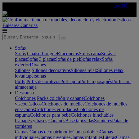
🔵Cambia tu electro con
-10% EXTRA
de descuento ☑️
AQUÍ
Baleares
Canarias
Sofás
Sofás
Chaise Longue
Rinconeras
Sofás cama
Sofás 2
plazas
Sofás 3 plazas
Sofás de piel
Sofás relax
Sofás
exterior
Divanes
Sillones
Sillones decorativos
Sillones relax
Sillones relax
levantapersonas
Puffs
Puffs decorativos
Puffs pera
Puffs reposapiés
Puffs con
almacenaje
Descanso
Colchones
Packs colchón y canapé
Colchones
viscoelásticos
Colchones de muelles
Colchones de muelles
ensacados
Colchones enrollados
Colchones de
espuma
Colchones para bebé
Colchones hinchables
Canapés y bases
Canapés
Base tapizadas
Somieres
Patas de
somieres
Camas
Camas de matrimonio
Camas dobles
Camas
individuales
Camas juveniles
Camas infantiles
Literas
Camas