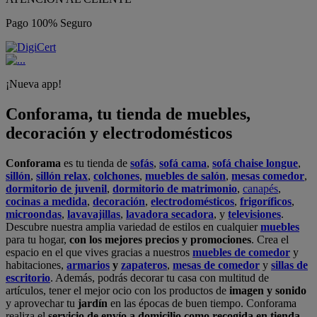
Pago 100% Seguro
¡Nueva app!
Conforama, tu tienda de muebles,
decoración y electrodomésticos
Conforama
es tu tienda de
sofás
,
sofá cama
,
sofá chaise longue
,
sillón
,
sillón relax
,
colchones
,
muebles de salón
,
mesas comedor
,
dormitorio de juvenil
,
dormitorio de matrimonio
,
canapés
,
cocinas a medida
,
decoración
,
electrodomésticos
,
frigoríficos
,
microondas
,
lavavajillas
,
lavadora secadora
, y
televisiones
.
Descubre nuestra amplia variedad de estilos en cualquier
muebles
para tu hogar,
con los mejores precios y promociones
. Crea el
espacio en el que vives gracias a nuestros
muebles de comedor
y
habitaciones,
armarios
y
zapateros
,
mesas de comedor
y
sillas de
escritorio
. Además, podrás decorar tu casa con multitud de
artículos, tener el mejor ocio con los productos de
imagen y sonido
y aprovechar tu
jardín
en las épocas de buen tiempo. Conforama
realiza el
servicio de envío a domicilio como recogida en tienda.