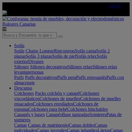
🔵Cambia tu electro con
-10% EXTRA
de descuento ☑️
AQUÍ
Baleares
Canarias
Sofás
Sofás
Chaise Longue
Rinconeras
Sofás cama
Sofás 2
plazas
Sofás 3 plazas
Sofás de piel
Sofás relax
Sofás
exterior
Divanes
Sillones
Sillones decorativos
Sillones relax
Sillones relax
levantapersonas
Puffs
Puffs decorativos
Puffs pera
Puffs reposapiés
Puffs con
almacenaje
Descanso
Colchones
Packs colchón y canapé
Colchones
viscoelásticos
Colchones de muelles
Colchones de muelles
ensacados
Colchones enrollados
Colchones de
espuma
Colchones para bebé
Colchones hinchables
Canapés y bases
Canapés
Base tapizadas
Somieres
Patas de
somieres
Camas
Camas de matrimonio
Camas dobles
Camas
individuales
Camas juveniles
Camas infantiles
Literas
Camas