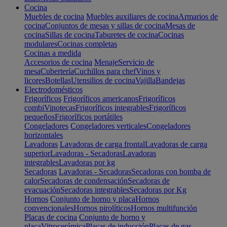
Cocina
Muebles de cocina
Muebles auxiliares de cocina
Armarios de
cocina
Conjuntos de mesas y sillas de cocina
Mesas de
cocina
Sillas de cocina
Taburetes de cocina
Cocinas
modulares
Cocinas completas
Cocinas a medida
Accesorios de cocina
Menaje
Servicio de
mesa
Cubertería
Cuchillos para chef
Vinos y
licores
Botellas
Utensilios de cocina
Vajilla
Bandejas
Electrodomésticos
Frigoríficos
Frigoríficos americanos
Frigoríficos
combi
Vinotecas
Frigoríficos integrables
Frigoríficos
pequeños
Frigoríficos portátiles
Congeladores
Congeladores verticales
Congeladores
horizontales
Lavadoras
Lavadoras de carga frontal
Lavadoras de carga
superior
Lavadoras - Secadoras
Lavadoras
integrables
Lavadoras por kg
Secadoras
Lavadoras - Secadoras
Secadoras con bomba de
calor
Secadoras de condensación
Secadoras de
evacuación
Secadoras integrables
Secadoras por Kg
Hornos
Conjunto de horno y placa
Hornos
convencionales
Hornos pirolíticos
Hornos multifunción
Placas de cocina
Conjunto de horno y
placa
Vitrocerámica
Placas de inducción
Placas de gas