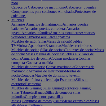
nido
Cabeceros
Cabeceros de matrimonio
Cabeceros juveniles
Complementos para colchones
Almohadas
Protectores de
colchones
Muebles
Armarios
Armarios de matrimonio
Armarios puertas
batientes
Armarios puertas correderas
Armarios
juvenil
Armarios infantiles
Armarios esquineros
Armarios
vestidores
Armarios auxiliares
Zapateros
Muebles de salón
Sillas
Mesas de salón
Muebles
TV
Vitrinas
Aparadores
Estanterias
Muebles recibidores
Muebles de cocina
Sillas de cocinas
Taburetes de cocina
Mesas
de cocina
Mesas y sillas de cocina
Muebles auxiliares de
cocina
Armarios de cocina
Cocinas modulares
Cocinas
completas
Cocinas a medida
Muebles de dormitorio
Camas matrimonio
Cabeceros de
matrimonio
Armarios de matrimonio
Mesitas de
noche
Comodas
Muebles de dormitorio juvenil
Muebles de oficina y teletrabajo
Escritorios
Sillas de
escritorio
Estanterías
Muebles de Gaming
Sillas gaming
Escritorios gaming
Sillas
Taburetes
Bancos
Sillas de comedor
Sillas
infantiles
Complementos para sillas
Mesas
Conjuntos de mesas y sillas
Mesas extensibles
Mesas
altas
Mesas multiusos