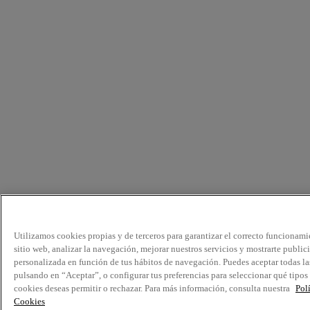
Utilizamos cookies propias y de terceros para garantizar el correcto funcionami
sitio web, analizar la navegación, mejorar nuestros servicios y mostrarte public
personalizada en función de tus hábitos de navegación. Puedes aceptar todas la
pulsando en “Aceptar”, o configurar tus preferencias para seleccionar qué tipos
cookies deseas permitir o rechazar. Para más información, consulta nuestra
Pol
Cookies