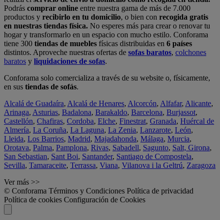
Podrás
comprar online
entre nuestra gama de más de 7.000
productos y
recibirlo en tu domicilio
, o bien con
recogida gratis
en nuestras tiendas física.
No esperes más para crear o renovar tu
hogar y transformarlo en un espacio con mucho estilo. Conforama
tiene 300
tiendas de muebles
físicas distribuidas en
6 países
distintos. Aproveche nuestras ofertas de
sofas baratos
,
colchones
baratos
y
liquidaciones de sofas
.
Conforama solo comercializa a través de su website o, físicamente,
en sus
tiendas de sofás
.
Alcalá de Guadaíra
,
Alcalá de Henares
,
Alcorcón
,
Alfafar
,
Alicante
,
Arinaga
,
Asturias
,
Badalona
,
Barakaldo
,
Barcelona
,
Burjassot
,
Castellón
,
Chafiras
,
Cordoba
,
Elche
,
Finestrat
,
Granada
,
Huércal de
Almería
,
La Coruña
,
La Laguna
,
La Zenia
,
Lanzarote
,
León
,
Lleida
,
Los Barrios
,
Madrid
,
Majadahonda
,
Málaga
,
Murcia
,
Orotava
,
Palma
,
Pamplona
,
Rivas
,
Sabadell
,
Sagunto
,
Salt, Girona
,
San Sebastian
,
Sant Boi
,
Santander
,
Santiago de Compostela
,
Sevilla
,
Tamaraceite
,
Terrassa
,
Viana
,
Vilanova i la Geltrú
,
Zaragoza
Ver más >>
© Conforama
Términos y Condiciones
Política de privacidad
Política de cookies
Configuración de Cookies