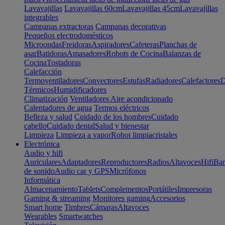
Lavavajillas
Lavavajillas 60cm
Lavavajillas 45cm
Lavavajillas
integrables
Campanas extractoras
Campanas decorativas
Pequeños electrodomésticos
Microondas
Freidoras
Aspiradores
Cafeteras
Planchas de
asar
Batidoras
Amasadores
Robots de Cocina
Balanzas de
Cocina
Tostadoras
Calefacción
Termoventiladores
Convectores
Estufas
Radiadores
Calefactores
D
Térmicos
Humidificadores
Climatización
Ventiladores
Aire acondicionado
Calentadores de agua
Termos eléctricos
Belleza y salud
Cuidado de los hombres
Cuidado
cabello
Cuidado dental
Salud y bienestar
Limpieza
Limpieza a vapor
Robot limpiacristales
Electrónica
Audio y hifi
Auriculares
Adaptadores
Reproductores
Radios
Altavoces
Hifi
Bar
de sonido
Audio car y GPS
Micrófonos
Informática
Almacenamiento
Tablets
Complementos
Portátiles
Impresoras
Gaming & streaming
Monitores gaming
Accesorios
Smart home
Timbres
Cámaras
Altavoces
Wearables
Smartwatches