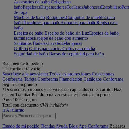
Accesorios de baño
Colgadores
baño
Papeleras
Dispensadores
Toalleros
Jaboneras
Escobillero
Port
de ropa
Muebles de baño
Botiquines
Conjuntos de muebles para
baño
Tocadores para baño
Armarios para baño
Repisa para
baño
Espejos de baño
Espejos de baño sin Luz
Espejos de baño
iluminados
Espejos de baño con aumento
Sanitarios
Bañeras
Lavabos
Mamparas
Grifería
Grifos para cocina
Grifos para ducha
Seguridad de baño
Barras de seguridad para baño
Resumen de tu pedido
¡Tu carrito está vacío!
Suscríbete a la newsletter
Todas las promociones
Colecciones
Conforama
Tarjeta Conforama
Financiación
Catálogos Conforama
Seguir Comprando
*Descuentos, cupones y servicios son aplicados en el carrito. Haz
clic en Tramitar Pedido para ver estos descuentos e importes
Pago 100% seguro
Total con descuento
(IVA incluido*)
Ir Al Carrito
Estado de mi pedido
Tiendas
Ayuda
Blog
App Conforama
Baleares