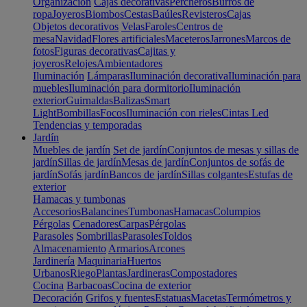
Organización
Cajas decorativas
Percheros
Burros de
ropa
Joyeros
Biombos
Cestas
Baúles
Revisteros
Cajas
Objetos decorativos
Velas
Faroles
Centros de
mesa
Navidad
Flores artificiales
Maceteros
Jarrones
Marcos de
fotos
Figuras decorativas
Cajitas y
joyeros
Relojes
Ambientadores
Iluminación
Lámparas
Iluminación decorativa
Iluminación para
muebles
Iluminación para dormitorio
Iluminación
exterior
Guirnaldas
Balizas
Smart
Light
Bombillas
Focos
Iluminación con rieles
Cintas Led
Tendencias y temporadas
Jardín
Muebles de jardín
Set de jardín
Conjuntos de mesas y sillas de
jardín
Sillas de jardín
Mesas de jardín
Conjuntos de sofás de
jardín
Sofás jardín
Bancos de jardín
Sillas colgantes
Estufas de
exterior
Hamacas y tumbonas
Accesorios
Balancines
Tumbonas
Hamacas
Columpios
Pérgolas
Cenadores
Carpas
Pérgolas
Parasoles
Sombrillas
Parasoles
Toldos
Almacenamiento
Armarios
Arcones
Jardinería
Maquinaria
Huertos
Urbanos
Riego
Plantas
Jardineras
Compostadores
Cocina
Barbacoas
Cocina de exterior
Decoración
Grifos y fuentes
Estatuas
Macetas
Termómetros y