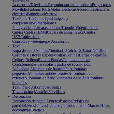
Televisión
Accesorios
Televisores
Reproductores
Adaptadores
Proyectores
Movilidad urbana
Karts
Motos eléctricas
Accesorios
Bicicletas
eléctricas
Patinetes eléctricos
Telefonía
Teléfonos fijos
Gadgets y
complementos
Smartphones
Foto y vídeo
Cámaras de fotos
Trípodes
Videocámaras
Cables
Cables HDMI
Cables de alimentación
Cables
USB
Cables Jack
Consolas y videojuegos
Accesorios
Textil
Ropa de cama
Mantas
Almohadas
Colchas
Sábanas
Nórdicos
Cortinas y estores
Estores
Visillos
Cortinas
Barras de cortina
Cojines
Relleno
Exterior
Fundas
Cojín con relleno
Complementos para sofás
Fundas de sofás
Plaids
Alfombras
Alfombras de habitación
Alfombras
pequeñas
Alfombras antideslizantes
Alfombras de
exterior
Alfombras de baño
Alfombras de salón
Alfombras
infantiles
Textil baño
Albornoces
Toallas
Textil cocina
Manteles
Servilletas
Decoración
Decoración de pared
Letreros
Espejos
Relojes de
pared
Tableros
Canvas
Cuadros pintados a mano
Marcos
Placas
decorativas
Cuadros