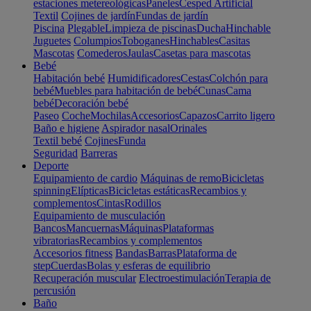
estaciones metereológicas
Paneles
Cesped Artificial
Textil
Cojines de jardín
Fundas de jardín
Piscina
Plegable
Limpieza de piscinas
Ducha
Hinchable
Juguetes
Columpios
Toboganes
Hinchables
Casitas
Mascotas
Comederos
Jaulas
Casetas para mascotas
Bebé
Habitación bebé
Humidificadores
Cestas
Colchón para
bebé
Muebles para habitación de bebé
Cunas
Cama
bebé
Decoración bebé
Paseo
Coche
Mochilas
Accesorios
Capazos
Carrito ligero
Baño e higiene
Aspirador nasal
Orinales
Textil bebé
Cojines
Funda
Seguridad
Barreras
Deporte
Equipamiento de cardio
Máquinas de remo
Bicicletas
spinning
Elípticas
Bicicletas estáticas
Recambios y
complementos
Cintas
Rodillos
Equipamiento de musculación
Bancos
Mancuernas
Máquinas
Plataformas
vibratorias
Recambios y complementos
Accesorios fitness
Bandas
Barras
Plataforma de
step
Cuerdas
Bolas y esferas de equilibrio
Recuperación muscular
Electroestimulación
Terapia de
percusión
Baño