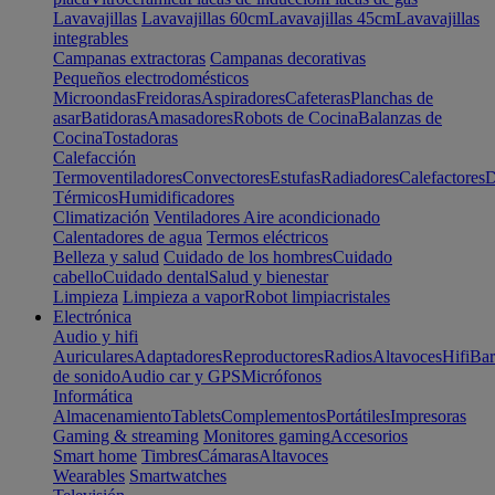
Lavavajillas
Lavavajillas 60cm
Lavavajillas 45cm
Lavavajillas
integrables
Campanas extractoras
Campanas decorativas
Pequeños electrodomésticos
Microondas
Freidoras
Aspiradores
Cafeteras
Planchas de
asar
Batidoras
Amasadores
Robots de Cocina
Balanzas de
Cocina
Tostadoras
Calefacción
Termoventiladores
Convectores
Estufas
Radiadores
Calefactores
D
Térmicos
Humidificadores
Climatización
Ventiladores
Aire acondicionado
Calentadores de agua
Termos eléctricos
Belleza y salud
Cuidado de los hombres
Cuidado
cabello
Cuidado dental
Salud y bienestar
Limpieza
Limpieza a vapor
Robot limpiacristales
Electrónica
Audio y hifi
Auriculares
Adaptadores
Reproductores
Radios
Altavoces
Hifi
Bar
de sonido
Audio car y GPS
Micrófonos
Informática
Almacenamiento
Tablets
Complementos
Portátiles
Impresoras
Gaming & streaming
Monitores gaming
Accesorios
Smart home
Timbres
Cámaras
Altavoces
Wearables
Smartwatches