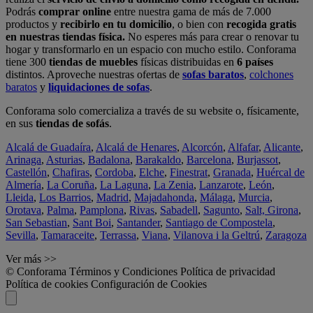
Podrás
comprar online
entre nuestra gama de más de 7.000
productos y
recibirlo en tu domicilio
, o bien con
recogida gratis
en nuestras tiendas física.
No esperes más para crear o renovar tu
hogar y transformarlo en un espacio con mucho estilo. Conforama
tiene 300
tiendas de muebles
físicas distribuidas en
6 países
distintos. Aproveche nuestras ofertas de
sofas baratos
,
colchones
baratos
y
liquidaciones de sofas
.
Conforama solo comercializa a través de su website o, físicamente,
en sus
tiendas de sofás
.
Alcalá de Guadaíra
,
Alcalá de Henares
,
Alcorcón
,
Alfafar
,
Alicante
,
Arinaga
,
Asturias
,
Badalona
,
Barakaldo
,
Barcelona
,
Burjassot
,
Castellón
,
Chafiras
,
Cordoba
,
Elche
,
Finestrat
,
Granada
,
Huércal de
Almería
,
La Coruña
,
La Laguna
,
La Zenia
,
Lanzarote
,
León
,
Lleida
,
Los Barrios
,
Madrid
,
Majadahonda
,
Málaga
,
Murcia
,
Orotava
,
Palma
,
Pamplona
,
Rivas
,
Sabadell
,
Sagunto
,
Salt, Girona
,
San Sebastian
,
Sant Boi
,
Santander
,
Santiago de Compostela
,
Sevilla
,
Tamaraceite
,
Terrassa
,
Viana
,
Vilanova i la Geltrú
,
Zaragoza
Ver más >>
© Conforama
Términos y Condiciones
Política de privacidad
Política de cookies
Configuración de Cookies