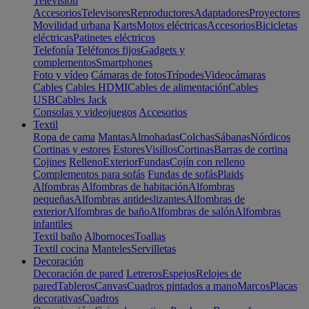
Televisión
Accesorios
Televisores
Reproductores
Adaptadores
Proyectores
Movilidad urbana
Karts
Motos eléctricas
Accesorios
Bicicletas
eléctricas
Patinetes eléctricos
Telefonía
Teléfonos fijos
Gadgets y
complementos
Smartphones
Foto y vídeo
Cámaras de fotos
Trípodes
Videocámaras
Cables
Cables HDMI
Cables de alimentación
Cables
USB
Cables Jack
Consolas y videojuegos
Accesorios
Textil
Ropa de cama
Mantas
Almohadas
Colchas
Sábanas
Nórdicos
Cortinas y estores
Estores
Visillos
Cortinas
Barras de cortina
Cojines
Relleno
Exterior
Fundas
Cojín con relleno
Complementos para sofás
Fundas de sofás
Plaids
Alfombras
Alfombras de habitación
Alfombras
pequeñas
Alfombras antideslizantes
Alfombras de
exterior
Alfombras de baño
Alfombras de salón
Alfombras
infantiles
Textil baño
Albornoces
Toallas
Textil cocina
Manteles
Servilletas
Decoración
Decoración de pared
Letreros
Espejos
Relojes de
pared
Tableros
Canvas
Cuadros pintados a mano
Marcos
Placas
decorativas
Cuadros