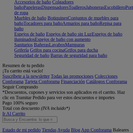
Accesorios de baño
Colgadores
baño
Papeleras
Dispensadores
Toalleros
Jaboneras
Escobillero
Port
de ropa
Muebles de baño
Botiquines
Conjuntos de muebles para
baño
Tocadores para baño
Armarios para baño
Repisa para
baño
Espejos de baño
Espejos de baño sin Luz
Espejos de baño
iluminados
Espejos de baño con aumento
Sanitarios
Bañeras
Lavabos
Mamparas
Grifería
Grifos para cocina
Grifos para ducha
Seguridad de baño
Barras de seguridad para baño
Resumen de tu pedido
¡Tu carrito está vacío!
Suscríbete a la newsletter
Todas las promociones
Colecciones
Conforama
Tarjeta Conforama
Financiación
Catálogos Conforama
Seguir Comprando
*Descuentos, cupones y servicios son aplicados en el carrito. Haz
clic en Tramitar Pedido para ver estos descuentos e importes
Pago 100% seguro
Total con descuento
(IVA incluido*)
Ir Al Carrito
Estado de mi pedido
Tiendas
Ayuda
Blog
App Conforama
Baleares