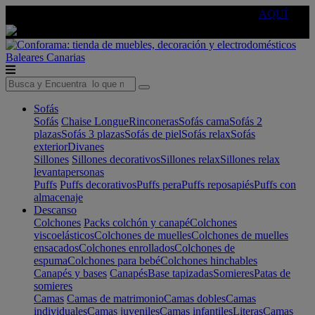
🔵Cambia tu electro con
-10% EXTRA
de descuento ☑️
AQUÍ
Baleares
Canarias
Sofás
Sofás
Chaise Longue
Rinconeras
Sofás cama
Sofás 2
plazas
Sofás 3 plazas
Sofás de piel
Sofás relax
Sofás
exterior
Divanes
Sillones
Sillones decorativos
Sillones relax
Sillones relax
levantapersonas
Puffs
Puffs decorativos
Puffs pera
Puffs reposapiés
Puffs con
almacenaje
Descanso
Colchones
Packs colchón y canapé
Colchones
viscoelásticos
Colchones de muelles
Colchones de muelles
ensacados
Colchones enrollados
Colchones de
espuma
Colchones para bebé
Colchones hinchables
Canapés y bases
Canapés
Base tapizadas
Somieres
Patas de
somieres
Camas
Camas de matrimonio
Camas dobles
Camas
individuales
Camas juveniles
Camas infantiles
Literas
Camas