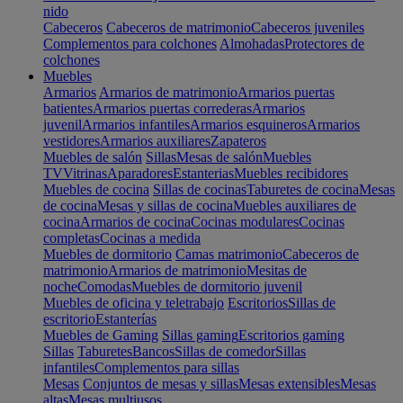
nido
Cabeceros
Cabeceros de matrimonio
Cabeceros juveniles
Complementos para colchones
Almohadas
Protectores de
colchones
Muebles
Armarios
Armarios de matrimonio
Armarios puertas
batientes
Armarios puertas correderas
Armarios
juvenil
Armarios infantiles
Armarios esquineros
Armarios
vestidores
Armarios auxiliares
Zapateros
Muebles de salón
Sillas
Mesas de salón
Muebles
TV
Vitrinas
Aparadores
Estanterias
Muebles recibidores
Muebles de cocina
Sillas de cocinas
Taburetes de cocina
Mesas
de cocina
Mesas y sillas de cocina
Muebles auxiliares de
cocina
Armarios de cocina
Cocinas modulares
Cocinas
completas
Cocinas a medida
Muebles de dormitorio
Camas matrimonio
Cabeceros de
matrimonio
Armarios de matrimonio
Mesitas de
noche
Comodas
Muebles de dormitorio juvenil
Muebles de oficina y teletrabajo
Escritorios
Sillas de
escritorio
Estanterías
Muebles de Gaming
Sillas gaming
Escritorios gaming
Sillas
Taburetes
Bancos
Sillas de comedor
Sillas
infantiles
Complementos para sillas
Mesas
Conjuntos de mesas y sillas
Mesas extensibles
Mesas
altas
Mesas multiusos