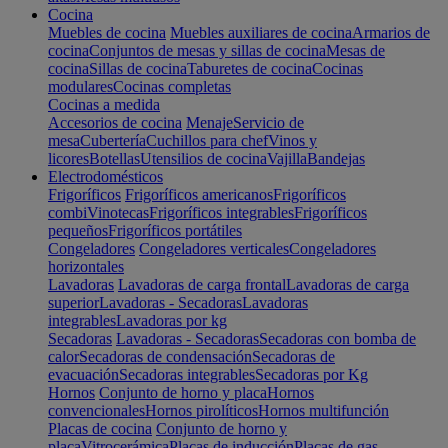
Cocina
Muebles de cocina
Muebles auxiliares de cocina
Armarios de
cocina
Conjuntos de mesas y sillas de cocina
Mesas de
cocina
Sillas de cocina
Taburetes de cocina
Cocinas
modulares
Cocinas completas
Cocinas a medida
Accesorios de cocina
Menaje
Servicio de
mesa
Cubertería
Cuchillos para chef
Vinos y
licores
Botellas
Utensilios de cocina
Vajilla
Bandejas
Electrodomésticos
Frigoríficos
Frigoríficos americanos
Frigoríficos
combi
Vinotecas
Frigoríficos integrables
Frigoríficos
pequeños
Frigoríficos portátiles
Congeladores
Congeladores verticales
Congeladores
horizontales
Lavadoras
Lavadoras de carga frontal
Lavadoras de carga
superior
Lavadoras - Secadoras
Lavadoras
integrables
Lavadoras por kg
Secadoras
Lavadoras - Secadoras
Secadoras con bomba de
calor
Secadoras de condensación
Secadoras de
evacuación
Secadoras integrables
Secadoras por Kg
Hornos
Conjunto de horno y placa
Hornos
convencionales
Hornos pirolíticos
Hornos multifunción
Placas de cocina
Conjunto de horno y
placa
Vitrocerámica
Placas de inducción
Placas de gas