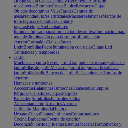
Organización
Cajas decorativas
Percheros
Burros de
ropa
Joyeros
Biombos
Cestas
Baúles
Revisteros
Cajas
Objetos decorativos
Velas
Faroles
Centros de
mesa
Navidad
Flores artificiales
Maceteros
Jarrones
Marcos de
fotos
Figuras decorativas
Cajitas y
joyeros
Relojes
Ambientadores
Iluminación
Lámparas
Iluminación decorativa
Iluminación para
muebles
Iluminación para dormitorio
Iluminación
exterior
Guirnaldas
Balizas
Smart
Light
Bombillas
Focos
Iluminación con rieles
Cintas Led
Tendencias y temporadas
Jardín
Muebles de jardín
Set de jardín
Conjuntos de mesas y sillas de
jardín
Sillas de jardín
Mesas de jardín
Conjuntos de sofás de
jardín
Sofás jardín
Bancos de jardín
Sillas colgantes
Estufas de
exterior
Hamacas y tumbonas
Accesorios
Balancines
Tumbonas
Hamacas
Columpios
Pérgolas
Cenadores
Carpas
Pérgolas
Parasoles
Sombrillas
Parasoles
Toldos
Almacenamiento
Armarios
Arcones
Jardinería
Maquinaria
Huertos
Urbanos
Riego
Plantas
Jardineras
Compostadores
Cocina
Barbacoas
Cocina de exterior
Decoración
Grifos y fuentes
Estatuas
Macetas
Termómetros y