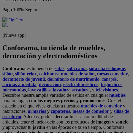
Pago 100% Seguro
¡Nueva app!
Conforama, tu tienda de muebles,
decoración y electrodomésticos
Conforama
es tu tienda de
sofás
,
sofá cama
,
sofá chaise longue
,
sillón
,
sillón relax
,
colchones
,
muebles de salón
,
mesas comedor
,
dormitorio de juvenil
,
dormitorio de matrimonio
,
canapés
,
cocinas a medida
,
decoración
,
electrodomésticos
,
frigoríficos
,
microondas
,
lavavajillas
,
lavadora secadora
, y
televisiones
.
Descubre nuestra amplia variedad de estilos en cualquier
muebles
para tu hogar,
con los mejores precios y promociones
. Crea el
espacio en el que vives gracias a nuestros
muebles de comedor
y
habitaciones,
armarios
y
zapateros
,
mesas de comedor
y
sillas de
escritorio
. Además, podrás decorar tu casa con multitud de
artículos, tener el mejor ocio con los productos de
imagen y sonido
y aprovechar tu
jardín
en las épocas de buen tiempo. Conforama
realiza el
servicio de envío a domicilio como recogida en tienda.