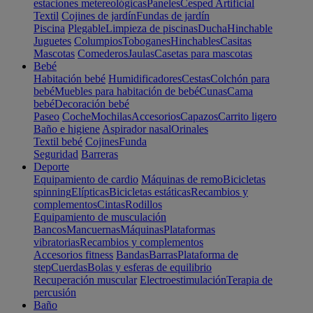
estaciones metereológicas
Paneles
Cesped Artificial
Textil
Cojines de jardín
Fundas de jardín
Piscina
Plegable
Limpieza de piscinas
Ducha
Hinchable
Juguetes
Columpios
Toboganes
Hinchables
Casitas
Mascotas
Comederos
Jaulas
Casetas para mascotas
Bebé
Habitación bebé
Humidificadores
Cestas
Colchón para
bebé
Muebles para habitación de bebé
Cunas
Cama
bebé
Decoración bebé
Paseo
Coche
Mochilas
Accesorios
Capazos
Carrito ligero
Baño e higiene
Aspirador nasal
Orinales
Textil bebé
Cojines
Funda
Seguridad
Barreras
Deporte
Equipamiento de cardio
Máquinas de remo
Bicicletas
spinning
Elípticas
Bicicletas estáticas
Recambios y
complementos
Cintas
Rodillos
Equipamiento de musculación
Bancos
Mancuernas
Máquinas
Plataformas
vibratorias
Recambios y complementos
Accesorios fitness
Bandas
Barras
Plataforma de
step
Cuerdas
Bolas y esferas de equilibrio
Recuperación muscular
Electroestimulación
Terapia de
percusión
Baño