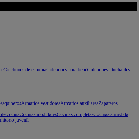
os
Colchones de espuma
Colchones para bebé
Colchones hinchables
esquineros
Armarios vestidores
Armarios auxiliares
Zapateros
 de cocina
Cocinas modulares
Cocinas completas
Cocinas a medida
mitorio juvenil