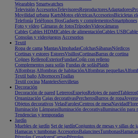
Wearables
Smartwatches
Televisión
Accesorios
Televisores
Reproductores
Adaptadores
Pr
Movilidad urbana
Karts
Motos eléctricas
Accesorios
Bicicletas el
Telefonía
Teléfonos fijos
Gadgets y complementos
Smartphones
Foto y vídeo
Cámaras de fotos
Trípodes
Videocámaras
Cables
Cables HDMI
Cables de alimentación
Cables USB
Cable
Consolas y videojuegos
Accesorios
Textil
Ropa de cama
Mantas
Almohadas
Colchas
Sábanas
Nórdicos
Cortinas y estores
Estores
Visillos
Cortinas
Barras de cortina
Cojines
Relleno
Exterior
Fundas
Cojín con relleno
Complementos para sofás
Fundas de sofás
Plaids
Alfombras
Alfombras de habitación
Alfombras pequeñas
Alfomb
Textil baño
Albornoces
Toallas
Textil cocina
Manteles
Servilletas
Decoración
Decoración de pared
Letreros
Espejos
Relojes de pared
Tableros
Organización
Cajas decorativas
Percheros
Burros de ropa
Joyero
Objetos decorativos
Velas
Faroles
Centros de mesa
Navidad
Flore
Iluminación
Lámparas
Iluminación decorativa
Iluminación para 
Tendencias y temporadas
Jardín
Muebles de jardín
Set de jardín
Conjuntos de mesas y sillas de j
Hamacas y tumbonas
Accesorios
Balancines
Tumbonas
Hamaca
Pérgolas
Cenadores
Carpas
Pérgolas