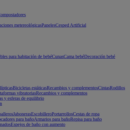
ompostadores
aciones metereológicas
Paneles
Cesped Artificial
les para habitación de bebé
Cunas
Cama bebé
Decoración bebé
lípticas
Bicicletas estáticas
Recambios y complementos
Cintas
Rodillos
taformas vibratorias
Recambios y complementos
s y esferas de equilibrio
ón
alleros
Jaboneras
Escobillero
Portarrollos
Cestas de ropa
cadores para baño
Armarios para baño
Repisa para baño
inados
Espejos de baño con aumento