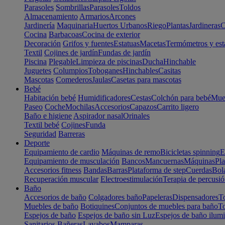
Parasoles
Sombrillas
Parasoles
Toldos
Almacenamiento
Armarios
Arcones
Jardinería
Maquinaria
Huertos Urbanos
Riego
Plantas
Jardineras
C
Cocina
Barbacoas
Cocina de exterior
Decoración
Grifos y fuentes
Estatuas
Macetas
Termómetros y est
Textil
Cojines de jardín
Fundas de jardín
Piscina
Plegable
Limpieza de piscinas
Ducha
Hinchable
Juguetes
Columpios
Toboganes
Hinchables
Casitas
Mascotas
Comederos
Jaulas
Casetas para mascotas
Bebé
Habitación bebé
Humidificadores
Cestas
Colchón para bebé
Mueb
Paseo
Coche
Mochilas
Accesorios
Capazos
Carrito ligero
Baño e higiene
Aspirador nasal
Orinales
Textil bebé
Cojines
Funda
Seguridad
Barreras
Deporte
Equipamiento de cardio
Máquinas de remo
Bicicletas spinning
E
Equipamiento de musculación
Bancos
Mancuernas
Máquinas
Pla
Accesorios fitness
Bandas
Barras
Plataforma de step
Cuerdas
Bola
Recuperación muscular
Electroestimulación
Terapia de percusi
Baño
Accesorios de baño
Colgadores baño
Papeleras
Dispensadores
To
Muebles de baño
Botiquines
Conjuntos de muebles para baño
To
Espejos de baño
Espejos de baño sin Luz
Espejos de baño ilum
Sanitarios
Bañeras
Lavabos
Mamparas