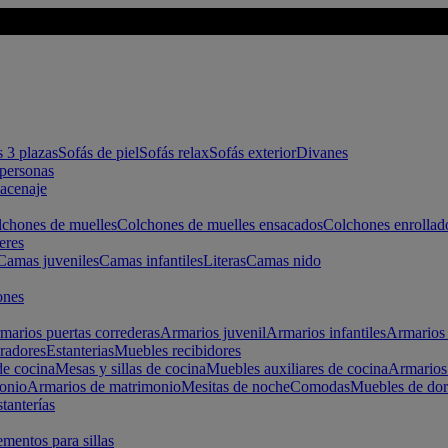
s 3 plazas
Sofás de piel
Sofás relax
Sofás exterior
Divanes
apersonas
macenaje
chones de muelles
Colchones de muelles ensacados
Colchones enrollad
eres
Camas juveniles
Camas infantiles
Literas
Camas nido
ones
marios puertas correderas
Armarios juvenil
Armarios infantiles
Armarios 
radores
Estanterias
Muebles recibidores
e cocina
Mesas y sillas de cocina
Muebles auxiliares de cocina
Armarios
onio
Armarios de matrimonio
Mesitas de noche
Comodas
Muebles de dor
tanterías
entos para sillas