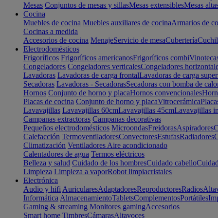
Mesas
Conjuntos de mesas y sillas
Mesas extensibles
Mesas alta
Cocina
Muebles de cocina
Muebles auxiliares de cocina
Armarios de co
Cocinas a medida
Accesorios de cocina
Menaje
Servicio de mesa
Cubertería
Cuchil
Electrodomésticos
Frigoríficos
Frigoríficos americanos
Frigoríficos combi
Vinoteca
Congeladores
Congeladores verticales
Congeladores horizontal
Lavadoras
Lavadoras de carga frontal
Lavadoras de carga super
Secadoras
Lavadoras - Secadoras
Secadoras con bomba de calo
Hornos
Conjunto de horno y placa
Hornos convencionales
Horno
Placas de cocina
Conjunto de horno y placa
Vitrocerámica
Placa
Lavavajillas
Lavavajillas 60cm
Lavavajillas 45cm
Lavavajillas i
Campanas extractoras
Campanas decorativas
Pequeños electrodomésticos
Microondas
Freidoras
Aspiradores
C
Calefacción
Termoventiladores
Convectores
Estufas
Radiadores
C
Climatización
Ventiladores
Aire acondicionado
Calentadores de agua
Termos eléctricos
Belleza y salud
Cuidado de los hombres
Cuidado cabello
Cuidad
Limpieza
Limpieza a vapor
Robot limpiacristales
Electrónica
Audio y hifi
Auriculares
Adaptadores
Reproductores
Radios
Alta
Informática
Almacenamiento
Tablets
Complementos
Portátiles
Im
Gaming & streaming
Monitores gaming
Accesorios
Smart home
Timbres
Cámaras
Altavoces