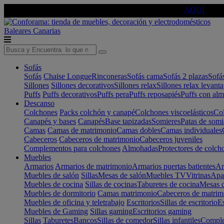
🔵Cambia tu electro con
-10% EXTRA
de descuento ☑️
AQUÍ
Baleares
Canarias
Sofás
Sofás
Chaise Longue
Rinconeras
Sofás cama
Sofás 2 plazas
Sofá
Sillones
Sillones decorativos
Sillones relax
Sillones relax levant
Puffs
Puffs decorativos
Puffs pera
Puffs reposapiés
Puffs con al
Descanso
Colchones
Packs colchón y canapé
Colchones viscoelásticos
Col
Canapés y bases
Canapés
Base tapizadas
Somieres
Patas de somi
Camas
Camas de matrimonio
Camas dobles
Camas individuales
Cabeceros
Cabeceros de matrimonio
Cabeceros juveniles
Complementos para colchones
Almohadas
Protectores de colch
Muebles
Armarios
Armarios de matrimonio
Armarios puertas batientes
Ar
Muebles de salón
Sillas
Mesas de salón
Muebles TV
Vitrinas
Apa
Muebles de cocina
Sillas de cocinas
Taburetes de cocina
Mesas d
Muebles de dormitorio
Camas matrimonio
Cabeceros de matrim
Muebles de oficina y teletrabajo
Escritorios
Sillas de escritorio
Es
Muebles de Gaming
Sillas gaming
Escritorios gaming
Sillas
Taburetes
Bancos
Sillas de comedor
Sillas infantiles
Complem