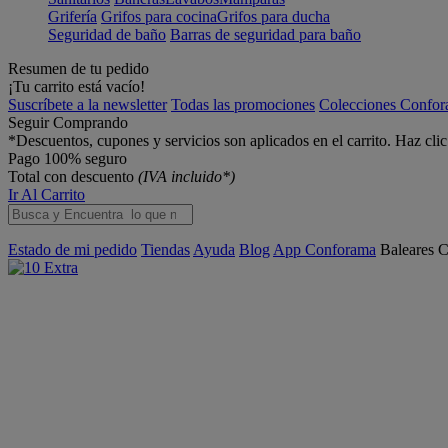
Grifería
Grifos para cocina
Grifos para ducha
Seguridad de baño
Barras de seguridad para baño
Resumen de tu pedido
¡Tu carrito está vacío!
Suscríbete a la newsletter
Todas las promociones
Colecciones Confo
Seguir Comprando
*Descuentos, cupones y servicios son aplicados en el carrito. Haz cli
Pago 100% seguro
Total con descuento
(IVA incluido*)
Ir Al Carrito
Estado de mi pedido
Tiendas
Ayuda
Blog
App Conforama
Baleares
C