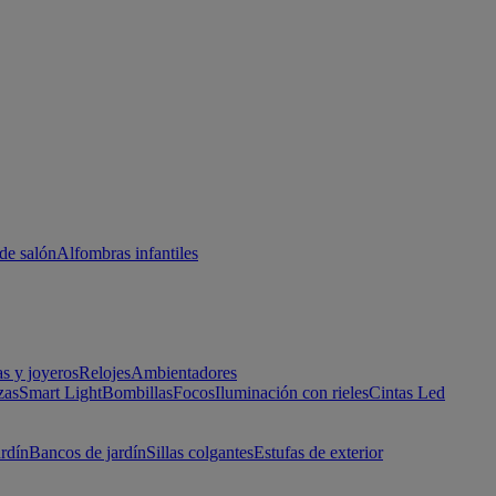
de salón
Alfombras infantiles
as y joyeros
Relojes
Ambientadores
zas
Smart Light
Bombillas
Focos
Iluminación con rieles
Cintas Led
ardín
Bancos de jardín
Sillas colgantes
Estufas de exterior