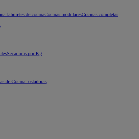
ina
Taburetes de cocina
Cocinas modulares
Cocinas completas
s
bles
Secadoras por Kg
as de Cocina
Tostadoras