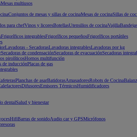
s
Mesas multiusos
cina
Conjuntos de mesas y sillas de cocina
Mesas de cocina
Sillas de coc
los para chef
Vinos y licores
Botellas
Utensilios de cocina
Vajilla
Bandeja
s
Frigoríficos integrables
Frigoríficos pequeños
Frigoríficos portátiles
es
ior
Lavadoras - Secadoras
Lavadoras integrables
Lavadoras por kg
r
Secadoras de condensación
Secadoras de evacuación
Secadoras integra
s pirolíticos
Hornos multifunción
s de inducción
Placas de gas
ntegrables
afeteras
Planchas de asar
Batidoras
Amasadores
Robots de Cocina
Balanz
alefactores
Difusores
Emisores Térmicos
Humidificadores
o dental
Salud y bienestar
voces
Hifi
Barras de sonido
Audio car y GPS
Micrófonos
presoras