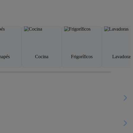
napés
Cocina
Frigoríficos
Lavadoras