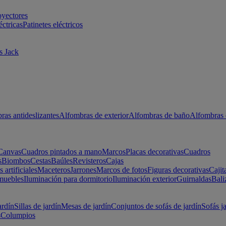
oyectores
éctricas
Patinetes eléctricos
s Jack
ras antideslizantes
Alfombras de exterior
Alfombras de baño
Alfombras 
Canvas
Cuadros pintados a mano
Marcos
Placas decorativas
Cuadros
s
Biombos
Cestas
Baúles
Revisteros
Cajas
s artificiales
Maceteros
Jarrones
Marcos de fotos
Figuras decorativas
Cajit
muebles
Iluminación para dormitorio
Iluminación exterior
Guirnaldas
Bali
ardín
Sillas de jardín
Mesas de jardín
Conjuntos de sofás de jardín
Sofás j
s
Columpios